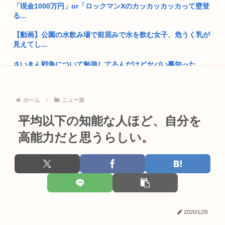
「現金1000万円」or「ロックマンXのカッカッカッカって壁登
500発表...
る...
【維新速報】副首都・大阪都「大阪万博の跡地を “お金持ち向
【動画】公園の水飲み場で前屈みで水を飲む女子、危うく乳が
けの別...
見えてし...
女性声優さん、結婚してしまう
さいきん戦争について勉強してるんだけどヤバい事知った
ニート「親が死んだら生活保護貰う」←足りますか？
そういや最近お前ら自虐風自慢しなくなったよな？
農水省「食料自給率37%で過去最低」 肥料は輸入ほぼ100%な
ホーム
ニュー速
の...
栃木県はなぜ不人気なのか
平均以下の知能な人ほど、自分を
【笑報】パヨクのお爺チャン怒りの書き込み 「オチョクルナヨ
【最近】俺がAmazonで買ってよかったものおしえる
」
高能力だと思うらしい。
名鉄常滑線で人身事故。中部国際空港(セントレア)に行けない
工学博士「国民が反中に染まっているから自民党は勝った
難民が...
高市早苗さん、相手に発言させない面会が決まるwww
最近のJKってマジですぐヤレるな。頭おかしいんじゃないの
夏休みのイオンモール、おぱーいを強調した薄着の女子小中学
トランプ、2028年も大統領続投を示唆
生だらけ...
2020/1/26
国債の利払い費2035年には45兆円に…財務省試算
【画像】笑顔100点満点の女の子が発見されるwww