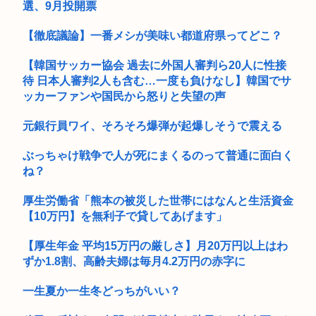
選、9月投開票
【徹底議論】一番メシが美味い都道府県ってどこ？
【韓国サッカー協会 過去に外国人審判ら20人に性接
待 日本人審判2人も含む…一度も負けなし】韓国でサ
ッカーファンや国民から怒りと失望の声
元銀行員ワイ、そろそろ爆弾が起爆しそうで震える
ぶっちゃけ戦争で人が死にまくるのって普通に面白く
ね？
厚生労働省「熊本の被災した世帯にはなんと生活資金
【10万円】を無利子で貸してあげます」
【厚生年金 平均15万円の厳しさ】月20万円以上はわ
ずか1.8割、高齢夫婦は毎月4.2万円の赤字に
一生夏か一生冬どっちがいい？