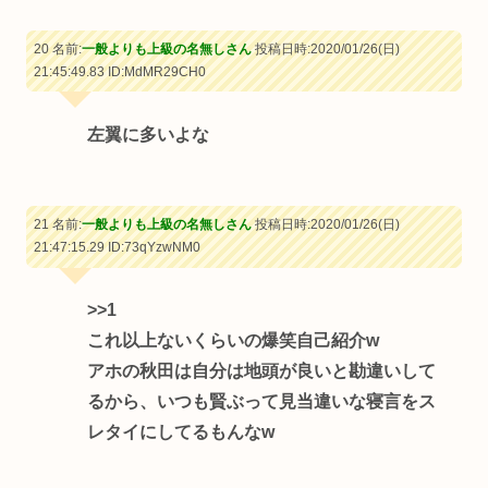
20 名前:
一般よりも上級の名無しさん
投稿日時:2020/01/26(日)
21:45:49.83
ID:MdMR29CH0
左翼に多いよな
21 名前:
一般よりも上級の名無しさん
投稿日時:2020/01/26(日)
21:47:15.29
ID:73qYzwNM0
>>1
これ以上ないくらいの爆笑自己紹介w
アホの秋田は自分は地頭が良いと勘違いして
るから、いつも賢ぶって見当違いな寝言をス
レタイにしてるもんなw