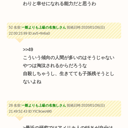
わりと幸せになれる能力だと思うわ
52 名前:
一般よりも上級の名無しさん
投稿日時:2020/01/26(日)
22:00:23.99
ID:av5+fm6a0
>>49
こういう傾向の人間が多いのはそうじゃない
やつは淘汰されるからだろうな
自殺しちゃうし、生きてても子孫残そうとし
ないよね
28 名前:
一般よりも上級の名無しさん
投稿日時:2020/01/26(日)
21:49:52.43
ID:YlC9cwoW0
>最近の研究ではアメリカ人の65％が自分は