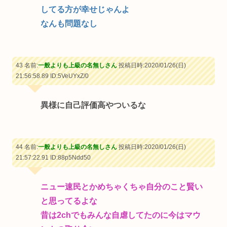
してる方が幸せじゃんよ
なんも問題なし
43 名前:
一般よりも上級の名無しさん
投稿日時:2020/01/26(日)
21:56:58.89
ID:5VeUYxZ/0
異様に自己評価高やついるな
44 名前:
一般よりも上級の名無しさん
投稿日時:2020/01/26(日)
21:57:22.91
ID:88p5Ndd50
ニュー速民とかめちゃくちゃ自分のこと賢い
と思ってるよな
昔は2chでもみんな自虐してたのに今はマウ