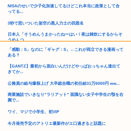
NISAのせいで少子化加速してるけどこれ本当に政策として合
ってる...
3秒で思いついた架空の黒人力士の四股名
日本人「そうめんうまかったね〜はい！夜は雑炊にするからそ
うめんつ...
「感動：S」なのに「ギャグ：S」←これが両立できる漫画って
自宅の庭でBBQをしていた男性、子供たちを守ろうとして殺害
ある？
されて...
【GANTZ】最初から面白いんだけどやっぱおっちゃん達出て
女「あーお金ないなぁ…そうだ！風俗やろ！」←これ頭おかし
きてか...
いやろ
公務員の給与爆裂上げ 大卒総合職の初任給31万6000円 ww...
ケンモメンって女性に好意を持たれたことはさすがにあるの？
商業施設でいきなり"ラリアット" 面識ない女子中学生の顎を右
高市早苗「袴田さんを犯人だと思ってないわよ！判決が到底承
腕で...
服できな...
ワイ、マジで小学生、初VIP
さっき地方国立大学のやつが東大再受験するってスレたててた
やん？
今月発売予定のアトリエ最新作がエ口過ぎると話題に
日本人が減り「外国人が増えた」市区町村ランキングトップ