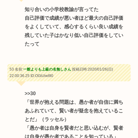
知り合いの小学校教諭が言ってた
自己評価で成績が悪い者ほど最大の自己評価
をよくしていて、感心するくらい良い成績を
残していた子はかなり低い自己評価をしてい
たって
53 名前:
一般よりも上級の名無しさん
投稿日時:2020/01/26(日)
22:00:36.25
ID:OGiUiwI90
>>30
「世界が抱える問題は、愚か者が自信に満ち
あふれていて、賢い者が疑念を抱えているこ
とだ」（ラッセル）
「愚か者は自身を賢者だと思い込むが、賢者
は自身が愚か者であることを知っている」