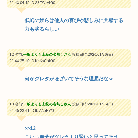
21:43:04.45
ID:S8TWIv4G0
低IQの奴らは他人の喜びや悲しみに共感する
力も劣るらしい
12 名前:
一般よりも上級の名無しさん
投稿日時:2020/01/26(日)
21:44:25.10
ID:KpKsCok90
何かグレタがほざいてそうな理屈だなｗ
18 名前:
一般よりも上級の名無しさん
投稿日時:2020/01/26(日)
21:45:23.61
ID:lbMAeEY/0
>>12
こいつ自分がグレタより賢いと思ってそう