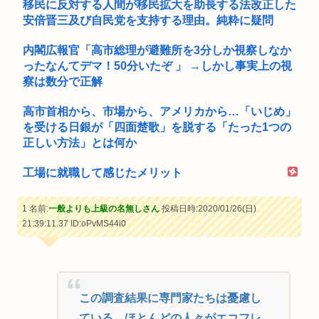
移民に反対する人間が移民拡大を助長する法改正した
安倍晋三及び自民党を支持する理由。純粋に疑問
内閣広報官「高市総理が避難所を3分しか視察しなか
ったなんてデマ！50分いたぞ 」 →しかし事実上の視
察は数分で正解
高市首相から、市場から、アメリカから…「いじめ」
を受ける日銀が「四面楚歌」を脱する「たった1つの
正しい方法」とは何か
工場に就職して感じたメリット
1 名前:
一般よりも上級の名無しさん
投稿日時:2020/01/26(日)
21:39:11.37
ID:oPvMS44i0
この調査結果に専門家たちは憂慮し
ている。ほとんどの人々がエコフレ