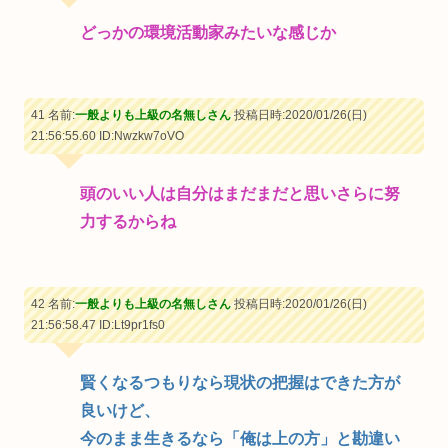
どっかの環境活動家みたいな感じか
41 名前:
一般よりも上級の名無しさん
投稿日時:2020/01/26(日)
21:56:55.60
ID:Nwzkw7oVO
頭のいい人は自分はまだまだと思いさらに努
力するからね
42 名前:
一般よりも上級の名無しさん
投稿日時:2020/01/26(日)
21:56:58.47
ID:Lt9pr1fs0
賢くなるつもりなら現状の把握はできた方が
良いけど、
今のまま生きるなら「俺は上の方」と勘違い