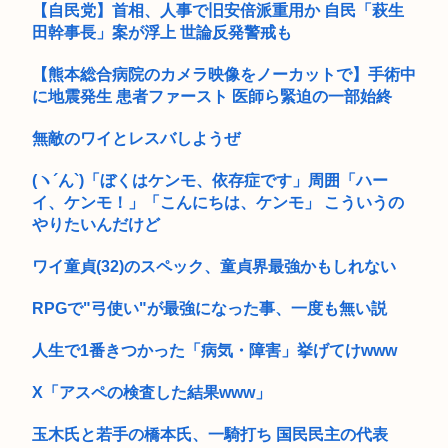
【自民党】首相、人事で旧安倍派重用か 自民「萩生
田幹事長」案が浮上 世論反発警戒も
この状況で移民に反対するやつ、バカと反日カルト信者だけだ
と話題に
【熊本総合病院のカメラ映像をノーカットで】手術中
ポルノ動画でシコってる若者の23%が俺は人生の敗者だと思っ
に地震発生 患者ファースト 医師ら緊迫の一部始終
てるこ...
無敵のワイとレスバしようぜ
タイの学校で14歳少年が銃乱射 祖父母と教師5人などを殺し
自...
(ヽ´ん`)「ぼくはケンモ、依存症です」周囲「ハー
イ、ケンモ！」「こんにちは、ケンモ」 こういうの
【悲報】日本人なら誰もが知ってるのに、まだ一度も大河で取
り上げら...
やりたいんだけど
XBOX Series S、29,980円だったはずが値上げを繰...
ワイ童貞(32)のスペック、童貞界最強かもしれない
【緊急高市速報】ガス警報器、受注停止。
RPGで"弓使い"が最強になった事、一度も無い説
【九州名物】鶏刺し食べた医師、全身麻痺に…「死んだほうが
人生で1番きつかった「病気・障害」挙げてけwww
良かった...
X「アスペの検査した結果www」
賃上げしない企業 過去最多ペースで倒産へ
玉木氏と若手の橋本氏、一騎打ち 国民民主の代表