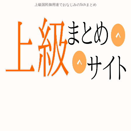
上級国民御用達でおなじみの5chまとめ