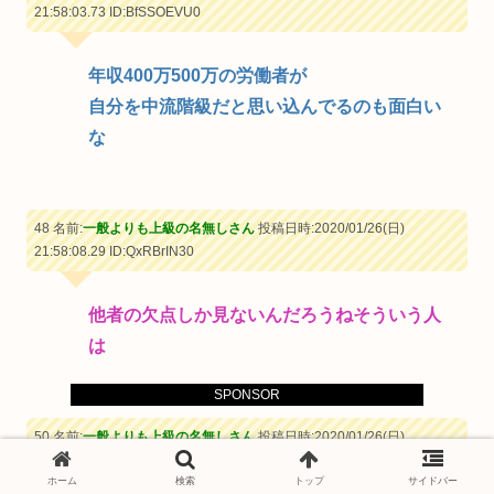
21:58:03.73
ID:BfSSOEVU0
年収400万500万の労働者が
自分を中流階級だと思い込んでるのも面白い
な
48 名前:
一般よりも上級の名無しさん
投稿日時:2020/01/26(日)
21:58:08.29
ID:QxRBrIN30
他者の欠点しか見ないんだろうねそういう人
は
SPONSOR
50 名前:
一般よりも上級の名無しさん
投稿日時:2020/01/26(日)
21:58:58.75
ID:NeIYPTGt0
ホーム
検索
トップ
サイドバー