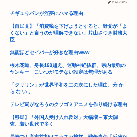
かったで...
2020/1/26
「ストリートファイター6」よりキャミィの1/3スケール可動フ
チギュりパンが淫夢にハマる理由
お盆休み3日目はじめる 高市早苗「休みは義務よ
ィギ...
長崎の語り部のお爺さん、学生から「日本も核武装が必要」と
【自民党】「消費税を下げようとすると、野党が「よ
言われ発...
くない」と言うのが理解できない」片山さつき財務大
臣
全壊1000棟を超えそう！高市がその目で見た熊本地震
無能ほどセイバーが好きな理由www
50代土木おぢ、39.6℃の猛暑の中で作業→熱中症疑いで死亡…
桜木花道、身長190越え、運動神経抜群、県内最強の
【動画】役満ボディ・岡田紗佳(32)、ダンスで乳が大暴れ！
ヤンキー←こいつがモテない設定は無理がある
高市早苗のニュース記事、コメント欄閉鎖…
「クリリン」が世界平和を二の次にした理由、分 か
ら な い 。
ペルソナ、お尻ゲームnikkeとコラボしたのに全くケツを揺ら
さな...
テレビ局がなろうのクソゴミアニメを作り続ける理由
免許更新来てるんだけど不親切すぎるだろ
【移民】「外国人受け入れ反対」大幅増 – 東大調
【台風15号】クルッた進路へ！茨城で上陸し栃木、群馬、新
査、若い世代で多く
潟、富山...
長崎でも高市首相はスカスカ挨拶…戦争責任「反省な