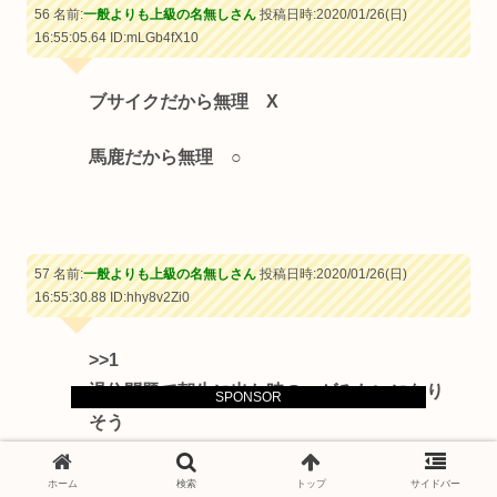
56 名前:
一般よりも上級の名無しさん
投稿日時:2020/01/26(日)
16:55:05.64
ID:mLGb4fX10
ブサイクだから無理 X
馬鹿だから無理 ○
57 名前:
一般よりも上級の名無しさん
投稿日時:2020/01/26(日)
16:55:30.88
ID:hhy8v2Zi0
>>1
退位問題で朝生に出た時のハゲみたいになり
SPONSOR
そう
ホーム
検索
トップ
サイドバー