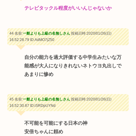
テレビタックル程度がいいんじゃないか
44 名前:
一般よりも上級の名無しさん
投稿日時:2020/01/26(日)
16:52:28.79
ID:AdMO7jZ50
自分の能力を過大評価する中学生みたいな万
能感が大人になりきれないネトウヨ丸出しで
あまりに惨め
45 名前:
一般よりも上級の名無しさん
投稿日時:2020/01/26(日)
16:52:30.87
ID:iSRDpUYNd
不可能を可能にする日本の神
安倍ちゃんに頼め