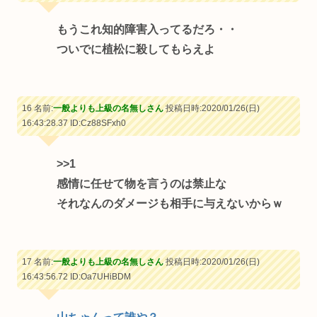
もうこれ知的障害入ってるだろ・・
ついでに植松に殺してもらえよ
16 名前:
一般よりも上級の名無しさん
投稿日時:2020/01/26(日)
16:43:28.37
ID:Cz88SFxh0
>>1
感情に任せて物を言うのは禁止な
それなんのダメージも相手に与えないからｗ
17 名前:
一般よりも上級の名無しさん
投稿日時:2020/01/26(日)
16:43:56.72
ID:Oa7UHiBDM