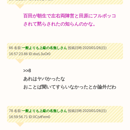
百田が朝生で左右両陣営と田原にフルボッコ
されて黙らされたの知らんのかな。
66 名前:
一般よりも上級の名無しさん
投稿日時:2020/01/26(日)
16:57:23.86
ID:dxzL3uOr0
>>8
あれはヤバかったな
おことば聞いてすらいなかったとか論外だわ
78 名前:
一般よりも上級の名無しさん
投稿日時:2020/01/26(日)
16:59:56.71
ID:0CjvtFem0