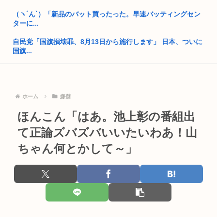
麻辣湯、必死にステマされるも日本人男性から見向きもされな
（ヽ´ん`）「新品のバット買ったった。早速バッティングセン
い
ターに...
性行為の同意のお勉強漫画が192.1万バズ！！！お前らもこれ
自民党「国旗損壊罪、8月13日から施行します」 日本、ついに
で勉...
国旗...
中国父さん、熊本に10トンの支援を輸送！トランプは完全無視
ノートPCのメモリ足りない
←これ
コンビニや飲食店から日本人男店員が消える
西村ゆか氏がひろゆき新党に難色を示す理由「日本に戻るの怖
ホーム
嫌儲
い、日本...
めっちゃカメレオン（インディーズゲーム）の売り上げ、147
ほんこん「はあ。池上彰の番組出
億円突...
ホモガキ、今年も晒される
て正論ズバズバいいたいわあ！山
高市おサナ、被爆者代表を睨み付けてしまいバチクソ炎上し始
おばさん、電車内で「痴漢！痴漢！」と大騒ぎ
めるw ...
ちゃん何とかして～」
片山さつき、高市反逆罪で粛清へwww
中国製の動画生成AI「MiniMaxH3」、動画や画像、音楽の参...
【動画】高市早苗さん、広島の被爆者代表を睨みつけてしまい
Z世代が暮らす学生寮、学食のメニューがカレーだけになる
炎上
イオンモール爆発事故「避難後は戻らない」マニュアル機能せ
民主党政権「トヨタですら赤字でした、中小企業はもっとヤバ
ず 「貴...