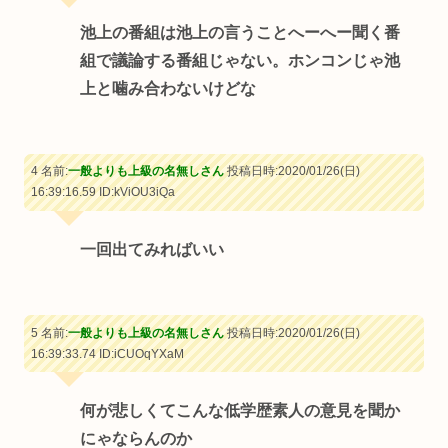
池上の番組は池上の言うことへーへー聞く番
組で議論する番組じゃない。ホンコンじゃ池
上と噛み合わないけどな
4 名前:
一般よりも上級の名無しさん
投稿日時:2020/01/26(日)
16:39:16.59
ID:kViOU3iQa
一回出てみればいい
5 名前:
一般よりも上級の名無しさん
投稿日時:2020/01/26(日)
16:39:33.74
ID:iCUOqYXaM
何が悲しくてこんな低学歴素人の意見を聞か
にゃならんのか