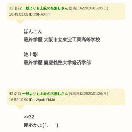
32 名前:
一般よりも上級の名無しさん
投稿日時:2020/01/26(日)
16:49:03.08
ID:Y0NAXhrjr
ほんこん
最終学歴 大阪市立東淀工業高等学校
池上彰
最終学歴 慶應義塾大学経済学部
42 名前:
一般よりも上級の名無しさん
投稿日時:2020/01/26(日)
16:52:10.90
ID:pWpoNYbMd
>>32
慶応かよ( ´,_ゝ`)