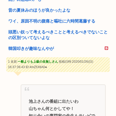
昔の夏休みのほうが良かったよな
ワイ、原因不明の腹痛と嘔吐に六時間葛藤する
頭悪い奴って考えるべきことと考えるべきでないこと
の区別ついてないよな
韓国叩きが趣味なんやが
1 名前:
一般よりも上級の名無しさん
投稿日時:2020/01/26(日)
16:37:39.43
ID:4mZ5XtiA0●
池上さんの番組に出たいわ
山ちゃん何とかしてや！
知り合いの専門家の先生もテレビで