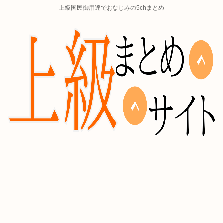
上級国民御用達でおなじみの5chまとめ