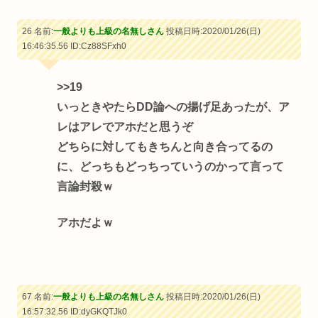
26 名前:
一般よりも上級の名無しさん
投稿日時:2020/01/26(日)
16:46:35.56
ID:Cz88SFxh0
>>19
いっときやたらDD論への揚げ足あったが、ア
レはアレでアホだと思うぞ
どちらに対してもきちんと向き合ってるの
に、どっちもどっちっていうのかって言って
言論封殺ｗ
アホだよｗ
67 名前:
一般よりも上級の名無しさん
投稿日時:2020/01/26(日)
16:57:32.56
ID:dyGKQTJk0