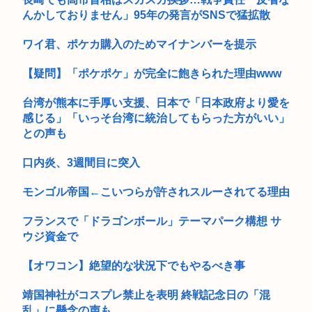
んかしておりません」95年の発言がSNSで猛拡散
ワイ君、ポケカ購入のためマイナンバーを提示
【疑問】「ポケポケ」が完全に飽きられた理由www
台湾が熊本に手厚い支援、日本で「日本政府より愛を
感じる」「いっそ台湾に統治してもらった方がいい」
との声も
口内炎、3週間目に突入
モンゴル帝国←こいつらが許されスルーされてる理由
フランスで「ドラゴンボール」テーマパーク構想 サ
ウジ資金で
【オワコン】絶望的な状況下でもやるべき事
靖国神社がコスプレ禁止を表明 終戦記念日の「混
乱」に懸念の声も