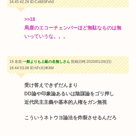
16:45:42.26
ID:Cz88SFxh0
>>18
馬鹿のエコーチェンバーほど無駄なものは無
いっていうな。。。
19 名前:
一般よりも上級の名無しさん
投稿日時:2020/01/26(日)
16:44:53.08
ID:hFcX1fK9M
受け答えできずだんまり
DD論や印象論あるいは陰謀論をゴリ押し
近代民主主義や基本的人権をガン無視
こういうネトウヨ論法を炸裂させるんだろ