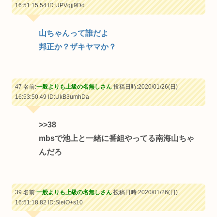
16:51:15.54
ID:UPVgjj9Dd
山ちゃんって誰だよ
邦正か？ザキヤマか？
47 名前:
一般よりも上級の名無しさん
投稿日時:2020/01/26(日)
16:53:50.49
ID:UkB3umhDa
>>38
mbsで池上と一緒に番組やってる南海山ちゃ
んだろ
39 名前:
一般よりも上級の名無しさん
投稿日時:2020/01/26(日)
16:51:18.82
ID:SieiO+s10