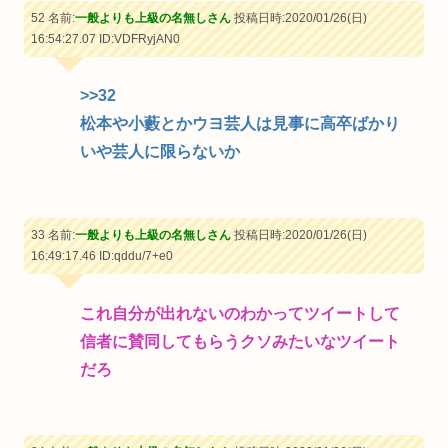
52 名前:
一般よりも上級の名無しさん
投稿日時:2020/01/26(日)
16:54:27.07
ID:VDFRyjAN0
>>32
松本や小藪とかウヨ芸人は見事に高卒ばかり
いや芸人に限らないか
33 名前:
一般よりも上級の名無しさん
投稿日時:2020/01/26(日)
16:49:17.46
ID:qddu/7+e0
これ自分が出れないのわかってツイートして
信者に賛同してもらうクソみたいなツイート
だろ