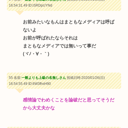
16:54:31.49
ID:iSRDpUYNd
お前みたいなもんはまともなメディアは呼ば
ないよ
お前が呼ばれたならそれは
まともなメディアでは無いって事だ
(ヾﾉ・∀・｀)
55 名前:
一般よりも上級の名無しさん
投稿日時:2020/01/26(日)
16:54:55.49
ID:6W3fhsH90
感情論でわめくことを論破だと思ってそうだ
から大丈夫かな