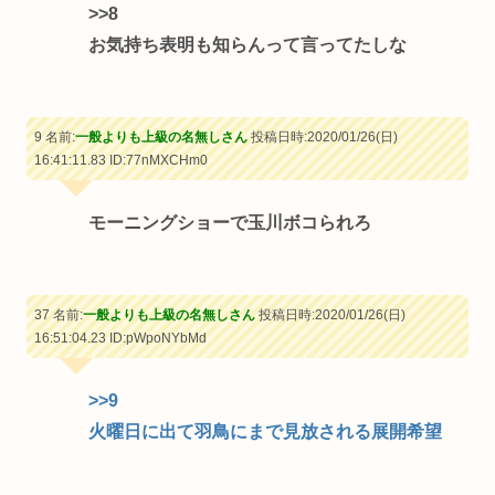
>>8
お気持ち表明も知らんって言ってたしな
9 名前:
一般よりも上級の名無しさん
投稿日時:2020/01/26(日)
16:41:11.83
ID:77nMXCHm0
モーニングショーで玉川ボコられろ
37 名前:
一般よりも上級の名無しさん
投稿日時:2020/01/26(日)
16:51:04.23
ID:pWpoNYbMd
>>9
火曜日に出て羽鳥にまで見放される展開希望