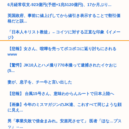
6月経常収支-923億円(予想+1兆5120億円)、17か月ぶり...
英国政府、事前に値上げしてから値引き表示することで割引価
格だと誤...
「日本人キリスト教徒」←コイツに対する正直な印象《イメー
ジ》
ドイツ、熱中症で10,000人以上が死亡、ほとんどがお前らと同
【悲報】女さん、喧嘩を売ってボコボコに返り討ちにされる
年...
www
【驚愕】JK10人とハメ撮り770本撮って逮捕されたイケおじ
ワイ25歳人生に疲れて女ホルを打ち始める
(5...
左翼さん「高市が防弾ガラスでスピーチしてる クソ 」→石破
もして...
妻が、息子を、チー牛と言い出した
トー横キッズ、ジャップの大人に失望「相談しても具体的に何
【悲報】 台風15号さん、意味わからんルートで日本上陸へ
もしてく...
【画像】今年のミスマガジンのJK達、これすべて同じような顔
【特殊性癖あり】遊戯王、がんばれゴエモンのヤエちゃんの新
に見え...
カード公...
男「事業失敗で借金まみれ。安楽死させて」 医者「ほな…プス
【画像】女の子、パンティの種類が多すぎる
ッ」→...