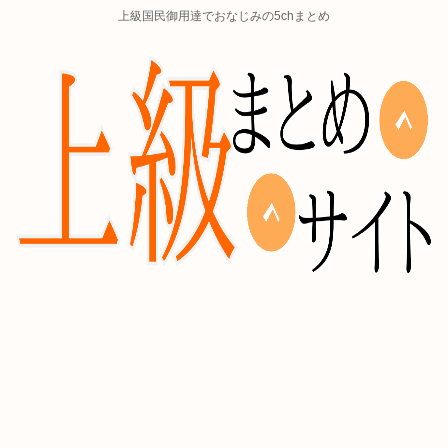
上級国民御用達でおなじみの5chまとめ