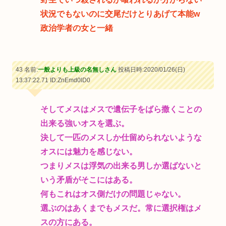
状況でもないのに交尾だけとりあげて本能w
政治学者の女と一緒
43 名前:
一般よりも上級の名無しさん
投稿日時:2020/01/26(日)
13:37:22.71
ID:ZnEmd0lD0
そしてメスはメスで遺伝子をばら撒くことの
出来る強いオスを選ぶ。
決して一匹のメスしか仕留められないような
オスには魅力を感じない。
つまりメスは浮気の出来る男しか選ばないと
いう矛盾がそこにはある。
何もこれはオス側だけの問題じゃない。
選ぶのはあくまでもメスだ。常に選択権はメ
スの方にある。