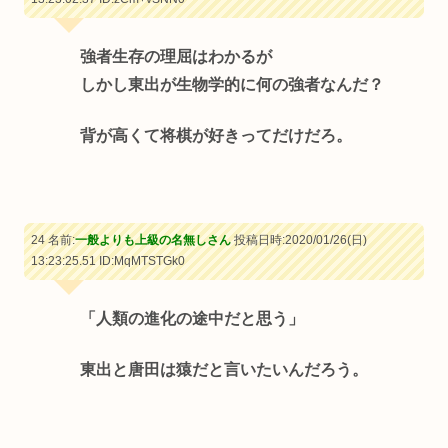
強者生存の理屈はわかるが
しかし東出が生物学的に何の強者なんだ？
背が高くて将棋が好きってだけだろ。
24 名前:
一般よりも上級の名無しさん
投稿日時:2020/01/26(日)
13:23:25.51
ID:MqMTSTGk0
「人類の進化の途中だと思う」
東出と唐田は猿だと言いたいんだろう。