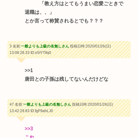
「教え方はとてもうまい恋愛ごときで
退職は、、」
とか言って称賛されるとでも？？？
3 名前:
一般よりも上級の名無しさん
投稿日時:2020/01/26(日)
13:08:28.33
ID:o5IYTIIq0
>>1
唐田との子孫は残してないんだけどな
47 名前:
一般よりも上級の名無しさん
投稿日時:2020/01/26(日)
13:42:29.83
ID:fgF9ahLJ0
>>3
これ