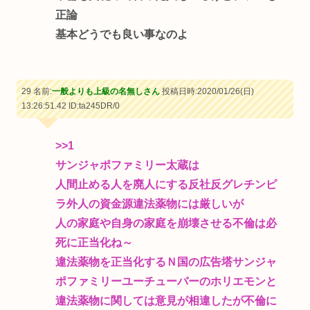
正論
基本どうでも良い事なのよ
29 名前:
一般よりも上級の名無しさん
投稿日時:2020/01/26(日)
13:26:51.42
ID:ta245DR/0
>>1
サンジャポファミリー太蔵は
人間止める人を廃人にする反社反グレチンピ
ラ外人の資金源違法薬物には厳しいが
人の家庭や自身の家庭を崩壊させる不倫は必
死に正当化ね～
違法薬物を正当化するＮ国の広告塔サンジャ
ポファミリーユーチューバーのホリエモンと
違法薬物に関しては意見が相違したが不倫に