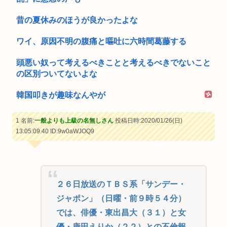
昔の夏休みのほうが良かったよな
ワイ、原因不明の腹痛と嘔吐に六時間葛藤する
頭悪い奴って考えるべきことと考えるべきでないこと
の区別ついてないよな
韓国叩きが趣味なんやが
1 名前:
一般よりも上級の名無しさん
投稿日時:2020/01/26(日)
13:05:09.40
ID:9w0aWJOQ9
２６日放送のＴＢＳ系「サンデー・
ジャポン」（日曜・前９時５４分）
では、俳優・東出昌大（３１）と女
優・唐田えりか（２２）との不倫報