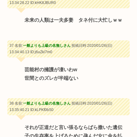
13:34:28.22
ID:kHK8JBUR0
未来の人類は一夫多妻 タネ付に大忙しｗｗ
37 名前:
一般よりも上級の名無しさん
投稿日時:2020/01/26(日)
13:34:40.13
ID:j6uZk/7m0
芸能村の擁護が凄いわw
世間とのズレが半端ない
38 名前:
一般よりも上級の名無しさん
投稿日時:2020/01/26(日)
13:35:40.21
ID:kLPKf0bS0
それが正道だと言い張るならばら撒いた遺伝
子の生存率を上げるために孕んだ女に金を払