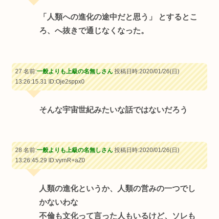
「人類への進化の途中だと思う」 とするとこ
ろ、へ抜きで通じなくなった。
27 名前:
一般よりも上級の名無しさん
投稿日時:2020/01/26(日)
13:26:15.31
ID:Oje2sppx0
そんな宇宙世紀みたいな話ではないだろう
28 名前:
一般よりも上級の名無しさん
投稿日時:2020/01/26(日)
13:26:45.29
ID:vyrnR+aZ0
人類の進化というか、人類の営みの一つでし
かないわな
不倫も文化って言った人もいるけど、ソレも