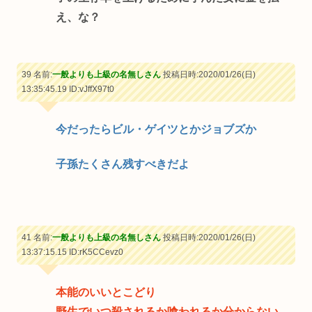
え、な？
39 名前:
一般よりも上級の名無しさん
投稿日時:2020/01/26(日)
13:35:45.19
ID:vJffX97t0
今だったらビル・ゲイツとかジョブズか
子孫たくさん残すべきだよ
41 名前:
一般よりも上級の名無しさん
投稿日時:2020/01/26(日)
13:37:15.15
ID:rK5CCevz0
本能のいいとこどり
野生でいつ殺されるか喰われるか分からない