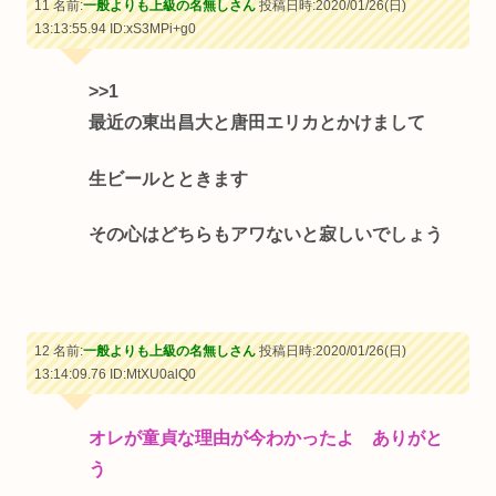
11 名前:
一般よりも上級の名無しさん
投稿日時:2020/01/26(日)
13:13:55.94
ID:xS3MPi+g0
>>1
最近の東出昌大と唐田エリカとかけまして
生ビールとときます
その心はどちらもアワないと寂しいでしょう
12 名前:
一般よりも上級の名無しさん
投稿日時:2020/01/26(日)
13:14:09.76
ID:MtXU0alQ0
オレが童貞な理由が今わかったよ ありがと
う