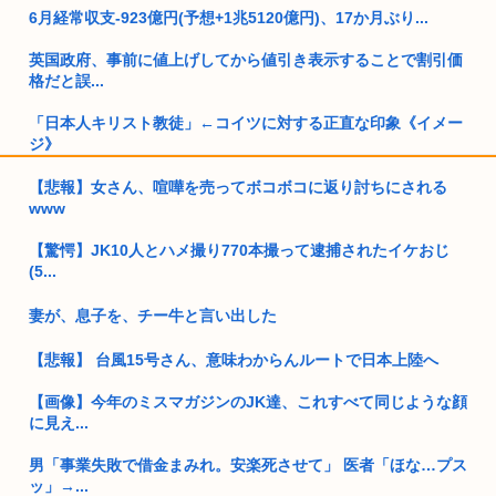
6月経常収支-923億円(予想+1兆5120億円)、17か月ぶり...
英国政府、事前に値上げしてから値引き表示することで割引価
格だと誤...
「日本人キリスト教徒」←コイツに対する正直な印象《イメー
ジ》
ドイツ、熱中症で10,000人以上が死亡、ほとんどがお前らと同
【悲報】女さん、喧嘩を売ってボコボコに返り討ちにされる
年...
www
【驚愕】JK10人とハメ撮り770本撮って逮捕されたイケおじ
ワイ25歳人生に疲れて女ホルを打ち始める
(5...
左翼さん「高市が防弾ガラスでスピーチしてる クソ 」→石破
もして...
妻が、息子を、チー牛と言い出した
トー横キッズ、ジャップの大人に失望「相談しても具体的に何
【悲報】 台風15号さん、意味わからんルートで日本上陸へ
もしてく...
【画像】今年のミスマガジンのJK達、これすべて同じような顔
【特殊性癖あり】遊戯王、がんばれゴエモンのヤエちゃんの新
に見え...
カード公...
男「事業失敗で借金まみれ。安楽死させて」 医者「ほな…プス
【画像】女の子、パンティの種類が多すぎる
ッ」→...