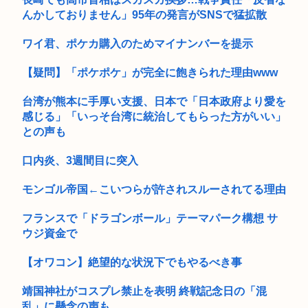
んかしておりません」95年の発言がSNSで猛拡散
ワイ君、ポケカ購入のためマイナンバーを提示
【疑問】「ポケポケ」が完全に飽きられた理由www
台湾が熊本に手厚い支援、日本で「日本政府より愛を
感じる」「いっそ台湾に統治してもらった方がいい」
との声も
口内炎、3週間目に突入
モンゴル帝国←こいつらが許されスルーされてる理由
フランスで「ドラゴンボール」テーマパーク構想 サ
ウジ資金で
【オワコン】絶望的な状況下でもやるべき事
靖国神社がコスプレ禁止を表明 終戦記念日の「混
乱」に懸念の声も