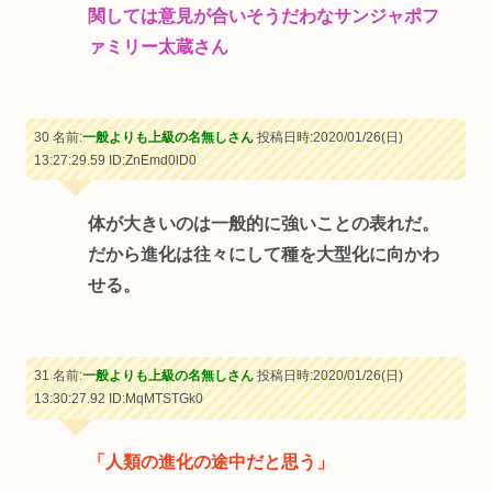
関しては意見が合いそうだわなサンジャポフ
ァミリー太蔵さん
30 名前:
一般よりも上級の名無しさん
投稿日時:2020/01/26(日)
13:27:29.59
ID:ZnEmd0lD0
体が大きいのは一般的に強いことの表れだ。
だから進化は往々にして種を大型化に向かわ
せる。
31 名前:
一般よりも上級の名無しさん
投稿日時:2020/01/26(日)
13:30:27.92
ID:MqMTSTGk0
「人類の進化の途中だと思う」