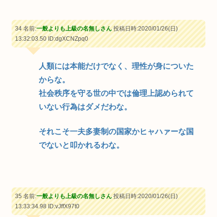
34 名前:
一般よりも上級の名無しさん
投稿日時:2020/01/26(日)
13:32:03.50
ID:dgXCNZpq0
人類には本能だけでなく、理性が身についた
からな。
社会秩序を守る世の中では倫理上認められて
いない行為はダメだわな。
それこそ一夫多妻制の国家かヒャハァーな国
でないと叩かれるわな。
35 名前:
一般よりも上級の名無しさん
投稿日時:2020/01/26(日)
13:33:34.98
ID:vJffX97t0