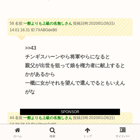
58 名前:
一般よりも上級の名無しさん
投稿日時:2020/01/26(日)
14:01:18.31
ID:7XABGdeB0
>>43
チンギスハーンやら将軍やらになると
親父が出世を狙って娘を権力者に献上すると
かがあるから
一概に女がそれを望んで選んでるともいえん
がな
SPONSOR
44 名前:
一般よりも上級の名無しさん
投稿日時:2020/01/26(日)
13:38:38.10
ID:nXhwn2g90
ホーム
検索
トップ
サイドバー