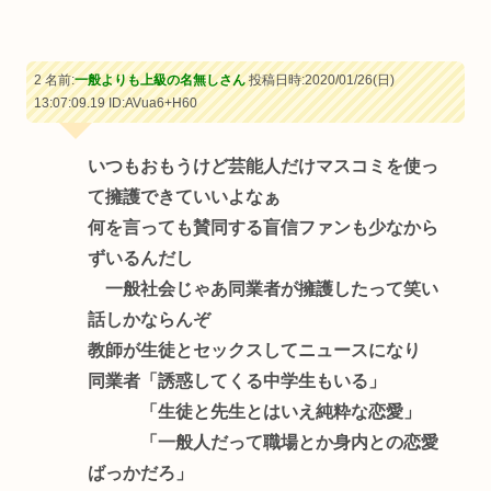
2 名前:
一般よりも上級の名無しさん
投稿日時:2020/01/26(日)
13:07:09.19
ID:AVua6+H60
いつもおもうけど芸能人だけマスコミを使っ
て擁護できていいよなぁ
何を言っても賛同する盲信ファンも少なから
ずいるんだし
一般社会じゃあ同業者が擁護したって笑い
話しかならんぞ
教師が生徒とセックスしてニュースになり
同業者「誘惑してくる中学生もいる」
「生徒と先生とはいえ純粋な恋愛」
「一般人だって職場とか身内との恋愛
ばっかだろ」