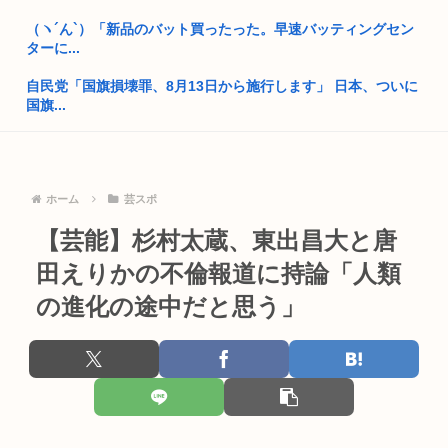
麻辣湯、必死にステマされるも日本人男性から見向きもされな
（ヽ´ん`）「新品のバット買ったった。早速バッティングセン
い
ターに...
性行為の同意のお勉強漫画が192.1万バズ！！！お前らもこれ
自民党「国旗損壊罪、8月13日から施行します」 日本、ついに
で勉...
国旗...
中国父さん、熊本に10トンの支援を輸送！トランプは完全無視
ノートPCのメモリ足りない
←これ
コンビニや飲食店から日本人男店員が消える
西村ゆか氏がひろゆき新党に難色を示す理由「日本に戻るの怖
ホーム
芸スポ
い、日本...
めっちゃカメレオン（インディーズゲーム）の売り上げ、147
【芸能】杉村太蔵、東出昌大と唐
億円突...
ホモガキ、今年も晒される
田えりかの不倫報道に持論「人類
高市おサナ、被爆者代表を睨み付けてしまいバチクソ炎上し始
おばさん、電車内で「痴漢！痴漢！」と大騒ぎ
めるw ...
の進化の途中だと思う」
片山さつき、高市反逆罪で粛清へwww
中国製の動画生成AI「MiniMaxH3」、動画や画像、音楽の参...
【動画】高市早苗さん、広島の被爆者代表を睨みつけてしまい
Z世代が暮らす学生寮、学食のメニューがカレーだけになる
炎上
イオンモール爆発事故「避難後は戻らない」マニュアル機能せ
民主党政権「トヨタですら赤字でした、中小企業はもっとヤバ
ず 「貴...