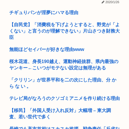
かったで...
2020/1/26
「ストリートファイター6」よりキャミィの1/3スケール可動フ
チギュりパンが淫夢にハマる理由
お盆休み3日目はじめる 高市早苗「休みは義務よ
ィギ...
長崎の語り部のお爺さん、学生から「日本も核武装が必要」と
【自民党】「消費税を下げようとすると、野党が「よ
言われ発...
くない」と言うのが理解できない」片山さつき財務大
臣
全壊1000棟を超えそう！高市がその目で見た熊本地震
無能ほどセイバーが好きな理由www
50代土木おぢ、39.6℃の猛暑の中で作業→熱中症疑いで死亡…
桜木花道、身長190越え、運動神経抜群、県内最強の
【動画】役満ボディ・岡田紗佳(32)、ダンスで乳が大暴れ！
ヤンキー←こいつがモテない設定は無理がある
高市早苗のニュース記事、コメント欄閉鎖…
「クリリン」が世界平和を二の次にした理由、分 か
ら な い 。
ペルソナ、お尻ゲームnikkeとコラボしたのに全くケツを揺ら
さな...
テレビ局がなろうのクソゴミアニメを作り続ける理由
免許更新来てるんだけど不親切すぎるだろ
【移民】「外国人受け入れ反対」大幅増 – 東大調
【台風15号】クルッた進路へ！茨城で上陸し栃木、群馬、新
査、若い世代で多く
潟、富山...
長崎でも高市首相はスカスカ挨拶…戦争責任「反省な