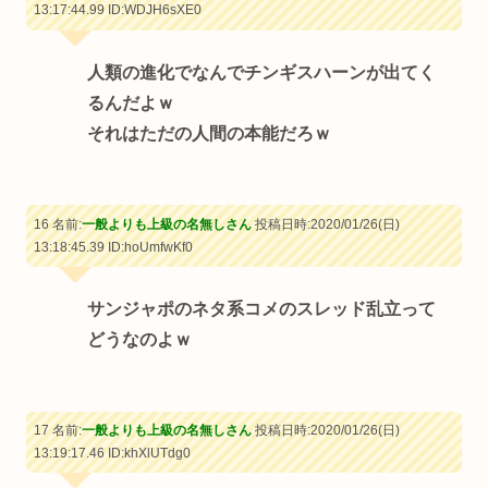
13:17:44.99
ID:WDJH6sXE0
人類の進化でなんでチンギスハーンが出てく
るんだよｗ
それはただの人間の本能だろｗ
16 名前:
一般よりも上級の名無しさん
投稿日時:2020/01/26(日)
13:18:45.39
ID:hoUmfwKf0
サンジャポのネタ系コメのスレッド乱立って
どうなのよｗ
17 名前:
一般よりも上級の名無しさん
投稿日時:2020/01/26(日)
13:19:17.46
ID:khXlUTdg0