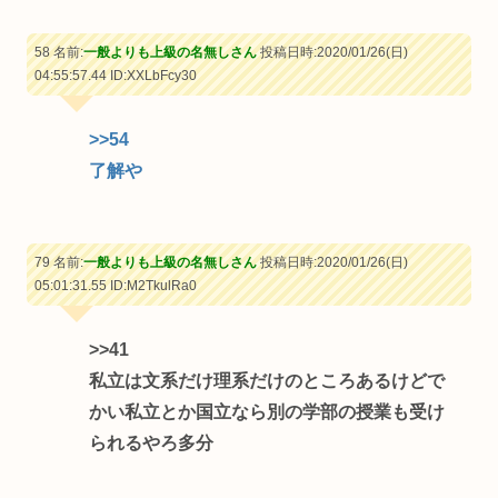
58 名前:
一般よりも上級の名無しさん
投稿日時:2020/01/26(日)
04:55:57.44
ID:XXLbFcy30
>>54
了解や
79 名前:
一般よりも上級の名無しさん
投稿日時:2020/01/26(日)
05:01:31.55
ID:M2TkulRa0
>>41
私立は文系だけ理系だけのところあるけどで
かい私立とか国立なら別の学部の授業も受け
られるやろ多分