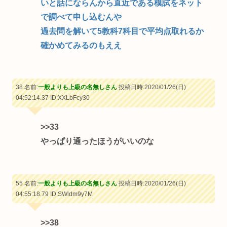
いと話にならんから直近である模試をネット
で調べて申し込むんや
過去問を解いて5教科7科目で平均点取れるか
確かめてみるのもええ
38 名前:
一般よりも上級の名無しさん
投稿日時:2020/01/26(日)
04:52:14.37
ID:XXLbFcy30
>>33
やっぱり通ったほうがいいのな
55 名前:
一般よりも上級の名無しさん
投稿日時:2020/01/26(日)
04:55:18.79
ID:SWldm9y7M
>>38