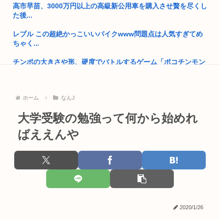
高市早苗、3000万円以上の高級新公用車を購入させ贅を尽くし
が?」 ...
た後...
高市政権の消費税減税に反対している9人の自民党議員が全て
レブル この超絶かっこいいバイクwww問題点は人気すぎてめ
判明ww...
ちゃく...
独身弱男、お盆のスーパーで大失態www
チンポの大きさや形、硬度でバトルするゲーム「ポコチンモン
スター」...
靖国神社「軍服のコスプレやめろ、"慰霊"の意味考えろ」
『デスクリムゾン』30周年。いろいろな意味で話題となった怪
ネトウヨ「在日特権やばい。働かずに年間600万円もらって豪
ホーム
なんJ
作ガン...
遊して...
大学受験の勉強って何から始めれ
はっきり言って高卒や中卒よりも、いい歳して独身のほうが恥
阿波おどりで女性のカラダを強調した動画が拡散されてるらし
ずかしい...
い！許せ...
ばええんや
長崎の語り部のお爺ちゃん(84)、学生に『日本も核武装が必
日本人「失われた30年ヤバいだろ…貧乏になりすぎ…もう愛国
要』と...
保守を...
【岡山】シャインマスカット200房（時価40万円相当）畑から
中国さん、日本に対しあまりにも酷い暴言を放つ 「侵略戦争仕
盗ん...
掛けた...
【宮内庁】 愛子さまシンガポール訪問で日本側警護外れる！
【大阪】58歳日本人男性の、80歳母の腹を踏みつけ肋骨8本を
2020/1/26
バキ...