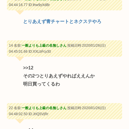
04:44:16.77
ID:Ihw9yXdBr
とりあえず青チャートとネクステやろ
14 名前:
一般よりも上級の名無しさん
投稿日時:2020/01/26(日)
04:45:01.66
ID:XXLbFcy30
>>12
その2つとりあえずやればええんか
明日買ってくるわ
22 名前:
一般よりも上級の名無しさん
投稿日時:2020/01/26(日)
04:48:02.50
ID:JrlQSVjRr