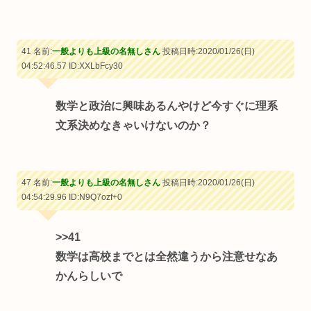
41 名前:
一般よりも上級の名無しさん
投稿日時:2020/01/26(日)
04:52:46.57
ID:XXLbFcy30
数学と政治に興味あるんやけど今すぐに理系
文系決めなきゃいけないのか？
47 名前:
一般よりも上級の名無しさん
投稿日時:2020/01/26(日)
04:54:29.96
ID:N9Q7ozf+0
>>41
数学は高校までとは全然違うから注意せなあ
かんらしいで