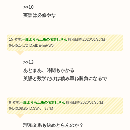
>>10
英語は必修やな
15 名前:
一般よりも上級の名無しさん
投稿日時:2020/01/26(日)
04:45:14.72
ID:/dDE4mHW0
>>13
あとまあ、時間もかかる
英語と数学だけは積み重ね勝負になるで
8 名前:
一般よりも上級の名無しさん
投稿日時:2020/01/26(日)
04:43:08.85
ID:SWldm9y7M
理系文系も決めとらんのか？