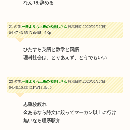
なんJを辞める
21 名前:
一般よりも上級の名無しさん
投稿日時:2020/01/26(日)
04:47:43.65
ID:rk48Un1Kp
ひたすら英語と数学と国語
理科社会は、とりあえず、どうでもいい
23 名前:
一般よりも上級の名無しさん
投稿日時:2020/01/26(日)
04:48:10.33
ID:PW17tSvq0
志望校絞れ
金あるなら詩文に絞ってマーカン以上に行け
無いなら理系駅弁