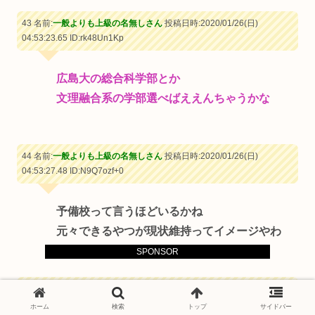
43 名前:
一般よりも上級の名無しさん
投稿日時:2020/01/26(日)
04:53:23.65
ID:rk48Un1Kp
広島大の総合科学部とか
文理融合系の学部選べばええんちゃうかな
44 名前:
一般よりも上級の名無しさん
投稿日時:2020/01/26(日)
04:53:27.48
ID:N9Q7ozf+0
予備校って言うほどいるかね
元々できるやつが現状維持ってイメージやわ
SPONSOR
45 名前:
一般よりも上級の名無しさん
投稿日時:2020/01/26(日)
04:53:59.75
ID:XXLbFcy30
ホーム
検索
トップ
サイドバー