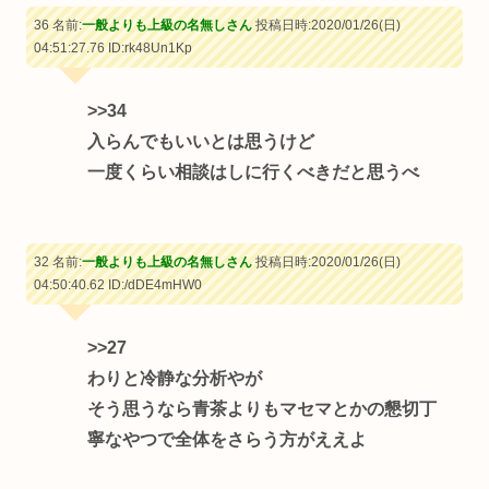
36 名前:
一般よりも上級の名無しさん
投稿日時:2020/01/26(日)
04:51:27.76
ID:rk48Un1Kp
>>34
入らんでもいいとは思うけど
一度くらい相談はしに行くべきだと思うべ
32 名前:
一般よりも上級の名無しさん
投稿日時:2020/01/26(日)
04:50:40.62
ID:/dDE4mHW0
>>27
わりと冷静な分析やが
そう思うなら青茶よりもマセマとかの懇切丁
寧なやつで全体をさらう方がええよ