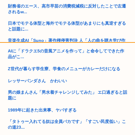
財務省のエース、高市早苗の消費税減税に反対したことで左遷
されるw...
日本でモテる体型と海外でモテる体型があまりにも真逆すぎる
と話題に...
音楽生成AI「Suno」著作権侵害判決 人「人の曲を聴き学び作
曲...
AIに「ドラクエ5の昔風アニメを作って」と命令してできた作
品がこ...
物流業界で「パワードスーツ」導入加速 韓国
Z世代が暮らす学生寮、学食のメニューがカレーだけになる
100万すら貯金が無い奴が半数もいるとか貧困国過ぎないか？
www
レッサーパンダさん かわいい
無趣味ぼっち独身一人暮らしの人ってどうやって人生楽しんで
男の娘まんさん「男水着チャレンジしてみた」 エ口過ぎると話
んの？
題に
ぼく婚活パーティに参加、女性参加者4人で参加費5000円、結
果マ...
1989年に起きた出来事、ヤバすぎる
「タトゥー入れてる奴は全員バカです」「すごい民度低い」こ
日本航空123便事故、完全に風化してしまう…
の道23...
進次郎「辺野古の事故ガー!」 記者「米兵がレ●プしました