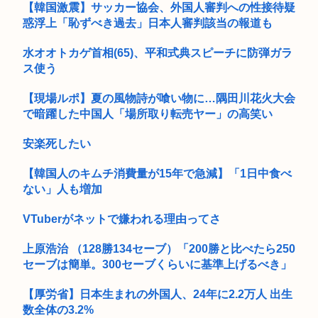
【画像】ギャルさん、世界中に発信してる意識ゼロで修学旅行
【韓国激震】サッカー協会、外国人審判への性接待疑
の宿をS...
高市早苗、3000万円以上の高級新公用車を購入させ贅を尽くし
惑浮上「恥ずべき過去」日本人審判該当の報道も
た後...
【悲報】女球審、高校球児にキレられてしまうwww
水オオトカゲ首相(65)、平和式典スピーチに防弾ガラ
ス使う
【画像あり】女子大生「長岡の花火行ってきた」 花火を見せた
いのか...
【現場ルポ】夏の風物詩が喰い物に…隅田川花火大会
歌手の松山千春さん（70）
で暗躍した中国人「場所取り転売ヤー」の高笑い
最近の物価、上がりすぎて何も買えなくなるwww
安楽死したい
【ワンピース】ミホークさん、イム様による伝説の武器19本登
【韓国人のキムチ消費量が15年で急減】「1日中食べ
場で「...
ない」人も増加
【画像】乗用車 2台の事故。 見事に両方とも横転
VTuberがネットで嫌われる理由ってさ
スプラトゥーン詰まらな過ぎる
上原浩治 （128勝134セーブ）「200勝と比べたら250
セーブは簡単。300セーブくらいに基準上げるべき」
関電大飯原発3号機、警報作動し自動停止
【厚労省】日本生まれの外国人、24年に2.2万人 出生
【画像】この若槻千夏(42)とセ●クスしたくないヤツなんてい
るの...
数全体の3.2%