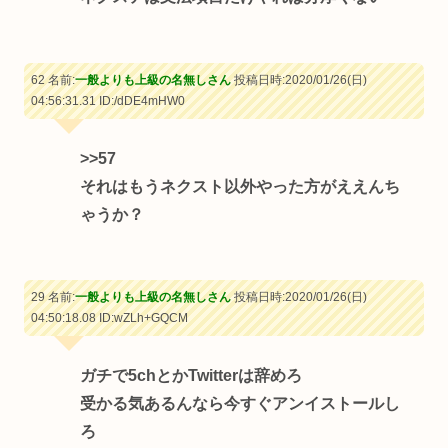
62 名前:
一般よりも上級の名無しさん
投稿日時:2020/01/26(日)
04:56:31.31
ID:/dDE4mHW0
>>57
それはもうネクスト以外やった方がええんち
ゃうか？
29 名前:
一般よりも上級の名無しさん
投稿日時:2020/01/26(日)
04:50:18.08
ID:wZLh+GQCM
ガチで5chとかTwitterは辞めろ
受かる気あるんなら今すぐアンイストールし
ろ