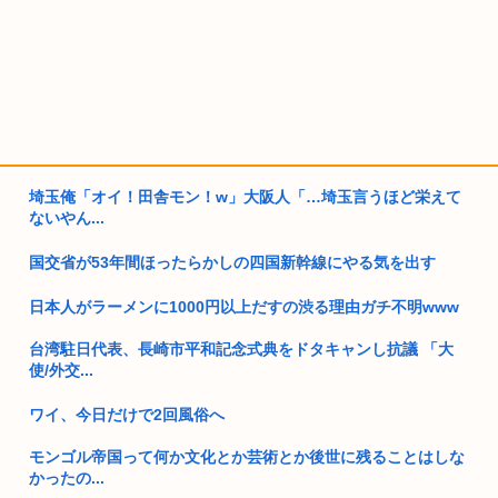
埼玉俺「オイ！田舎モン！w」大阪人「…埼玉言うほど栄えて
ないやん...
国交省が53年間ほったらかしの四国新幹線にやる気を出す
日本人がラーメンに1000円以上だすの渋る理由ガチ不明www
台湾駐日代表、長崎市平和記念式典をドタキャンし抗議 「大
使/外交...
ワイ、今日だけで2回風俗へ
モンゴル帝国って何か文化とか芸術とか後世に残ることはしな
かったの...