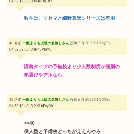
04:52:17.80
ID:rk48Un1Kp
数学は、マセマと細野真宏シリーズは有用
40 名前:
一般よりも上級の名無しさん
投稿日時:2020/01/26(日)
04:52:32.66
ID:iPh5PtuY0
講義タイプの予備校より少人数制度が個別の
塾選びやアホなら
42 名前:
一般よりも上級の名無しさん
投稿日時:2020/01/26(日)
04:53:18.40
ID:XXLbFcy30
>>40
個人塾と予備校どっちがええんやろ