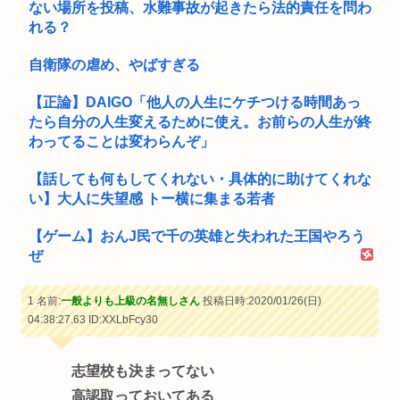
ない場所を投稿、水難事故が起きたら法的責任を問わ
れる？
自衛隊の虐め、やばすぎる
【正論】DAIGO「他人の人生にケチつける時間あっ
たら自分の人生変えるために使え。お前らの人生が終
わってることは変わらんぞ」
【話しても何もしてくれない・具体的に助けてくれな
い】大人に失望感 トー横に集まる若者
【ゲーム】おんJ民で千の英雄と失われた王国やろう
ぜ
1 名前:
一般よりも上級の名無しさん
投稿日時:2020/01/26(日)
04:38:27.63
ID:XXLbFcy30
志望校も決まってない
高認取っておいてある