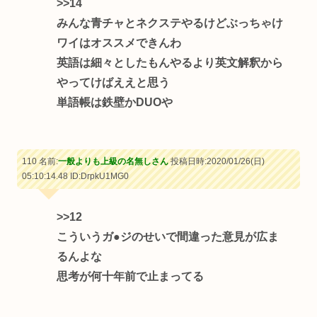
>>14
みんな青チャとネクステやるけどぶっちゃけ
ワイはオススメできんわ
英語は細々としたもんやるより英文解釈から
やってけばええと思う
単語帳は鉄壁かDUOや
110 名前:
一般よりも上級の名無しさん
投稿日時:2020/01/26(日)
05:10:14.48
ID:DrpkU1MG0
>>12
こういうガ●ジのせいで間違った意見が広ま
るんよな
思考が何十年前で止まってる