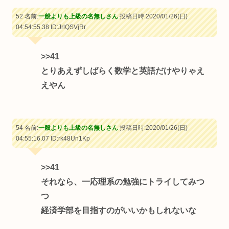
52 名前:
一般よりも上級の名無しさん
投稿日時:2020/01/26(日)
04:54:55.38
ID:JrlQSVjRr
>>41
とりあえずしばらく数学と英語だけやりゃえ
えやん
54 名前:
一般よりも上級の名無しさん
投稿日時:2020/01/26(日)
04:55:16.07
ID:rk48Un1Kp
>>41
それなら、一応理系の勉強にトライしてみつ
つ
経済学部を目指すのがいいかもしれないな