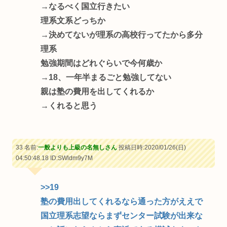
→なるべく国立行きたい
理系文系どっちか
→決めてないが理系の高校行ってたから多分
理系
勉強期間はどれぐらいで今何歳か
→18、一年半まるごと勉強してない
親は塾の費用を出してくれるか
→くれると思う
33 名前:
一般よりも上級の名無しさん
投稿日時:2020/01/26(日)
04:50:48.18
ID:SWldm9y7M
>>19
塾の費用出してくれるなら通った方がええで
国立理系志望ならまずセンター試験が出来な