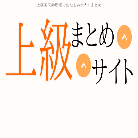
上級国民御用達でおなじみの5chまとめ