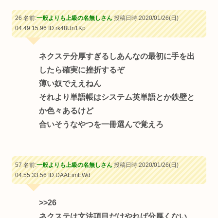
26 名前:
一般よりも上級の名無しさん
投稿日時:2020/01/26(日)
04:49:15.96
ID:rk48Un1Kp
ネクステ分厚すぎるしあんなの最初に手を出
したら確実に挫折するぞ
薄い奴でええねん
それより単語帳はシステム英単語とか鉄壁と
か色々あるけど
合いそうなやつを一冊選んで覚えろ
57 名前:
一般よりも上級の名無しさん
投稿日時:2020/01/26(日)
04:55:33.56
ID:DAAEimEWd
>>26
ネクステは文法項目だけやれば分厚くない