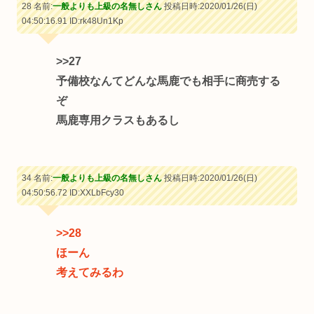
28 名前:
一般よりも上級の名無しさん
投稿日時:2020/01/26(日)
04:50:16.91
ID:rk48Un1Kp
>>27
予備校なんてどんな馬鹿でも相手に商売する
ぞ
馬鹿専用クラスもあるし
34 名前:
一般よりも上級の名無しさん
投稿日時:2020/01/26(日)
04:50:56.72
ID:XXLbFcy30
>>28
ほーん
考えてみるわ