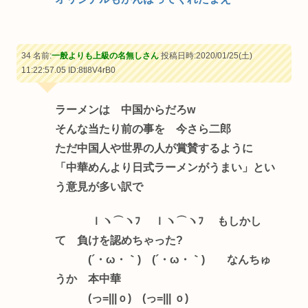
34 名前:
一般よりも上級の名無しさん
投稿日時:2020/01/25(土)
11:22:57.05
ID:8tl8V4rB0
ラーメンは 中国からだろw
そんな当たり前の事を 今さら二郎
ただ中国人や世界の人が賞賛するように
「中華めんより日式ラーメンがうまい」とい
う意見が多い訳で
ｌヽ⌒ヽﾌ ｌヽ⌒ヽﾌ もしかし
て 負けを認めちゃった?
(´・ω・｀) (´・ω・｀) なんちゅ
うか 本中華
(っ=|||ｏ) (っ=||| ｏ)