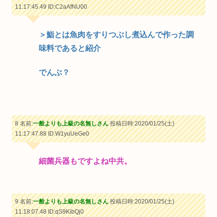
11:17:45.49
ID:C2aAfNU00
＞鮨とは魚肉をすりつぶし煮込んで作った調
味料であると紹介
でんぶ？
8 名前:
一般よりも上級の名無しさん
投稿日時:2020/01/25(土)
11:17:47.88
ID:W1yuUeGe0
細菌兵器もですよね中共。
9 名前:
一般よりも上級の名無しさん
投稿日時:2020/01/25(土)
11:18:07.48
ID:qS9KibQj0