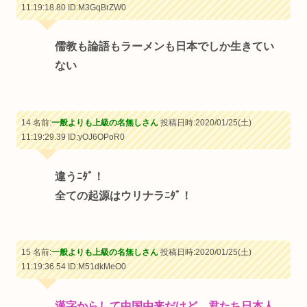
11:19:18.80
ID:M3GqBrZW0
儒教も論語もラーメンも日本でしか生きてい
ない
14 名前:
一般よりも上級の名無しさん
投稿日時:2020/01/25(土)
11:19:29.39
ID:yOJ6OPoR0
違うﾆﾀﾞ！
全ての起源はウリナラﾆﾀﾞ！
15 名前:
一般よりも上級の名無しさん
投稿日時:2020/01/25(土)
11:19:36.54
ID:M51dkMeO0
漢字からして中国由来だけど、君たち日本人