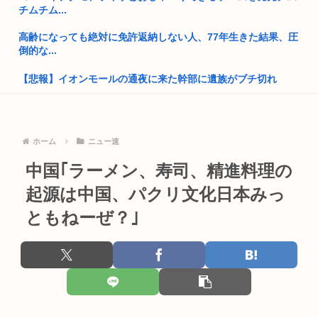
用、政...
チムチム...
ケンモメンの99%が「親ガチャ」を支持する理由って何？？？
高齢になっても絶対に免許返納しない人、77年生きた結果、圧
倒的な...
お前らの住んでる都道府県の甲子園出場校って強い？
【悲報】イオンモールの通夜に来た幹部に遺族がブチ切れ
【急募】田舎でも出来る『楽な仕事』
東大数学科首席なんだけど、家庭教師先でトラブって大学やめ
トランプ政権高官「ちょっと中国企業制裁したりしただけなの
ることに...
に、関係...
ホーム
ニュー速
三上悠亜さん「乳首みえてるけど、気づかんふりしとこ」（動
【高市朗報】高市早苗の名言、偉人の名言としてブロガーにま
画あり）
中国｢ラーメン、寿司、精進料理の
とめられ...
【画像】今年も仙台育英のチアがレベルが高いと話題に
起源は中国、パクリ文化日本みっ
森山前自民党幹事長「日中首脳会談の写真を高市が勝手にSNS
に上げ...
ともねーぜ？｣
【衝撃画像】絶対にヒグマに襲われない「最強の家」、凄すぎ
るwww...
小泉進次郎、自衛隊の退役軍人への「支援庁」新設を検討
警察「ケンモさん？あなたのことこれから逮捕するから。心当
日本政府、通信監視へ 「トクリュウ対策」
たりある...
きゃりーぱみゅぱみゅ、本名が「桐子」だと公表