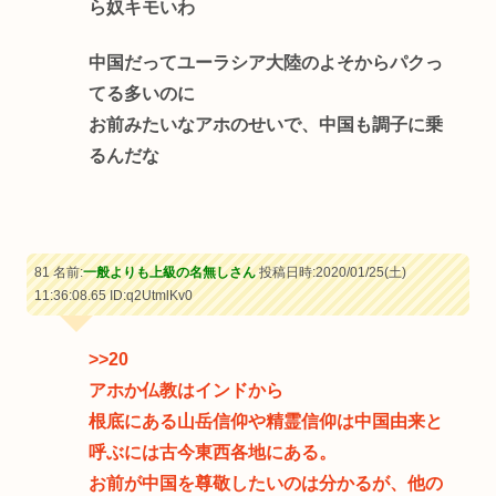
ら奴キモいわ
中国だってユーラシア大陸のよそからパクっ
てる多いのに
お前みたいなアホのせいで、中国も調子に乗
るんだな
81 名前:
一般よりも上級の名無しさん
投稿日時:2020/01/25(土)
11:36:08.65
ID:q2UtmlKv0
>>20
アホか仏教はインドから
根底にある山岳信仰や精霊信仰は中国由来と
呼ぶには古今東西各地にある。
お前が中国を尊敬したいのは分かるが、他の