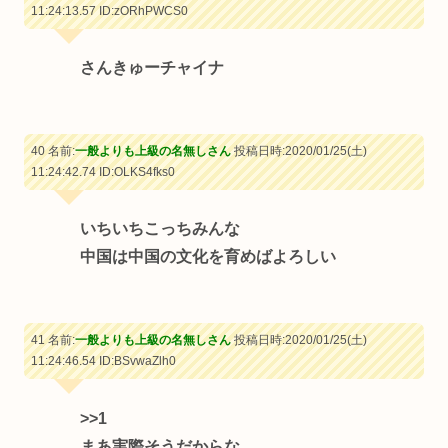
11:24:13.57
ID:zORhPWCS0
さんきゅーチャイナ
40 名前:
一般よりも上級の名無しさん
投稿日時:2020/01/25(土)
11:24:42.74
ID:OLKS4fks0
いちいちこっちみんな
中国は中国の文化を育めばよろしい
41 名前:
一般よりも上級の名無しさん
投稿日時:2020/01/25(土)
11:24:46.54
ID:BSvwaZlh0
>>1
まあ実際そうだからな