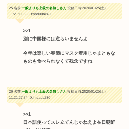
25 名前:
一般よりも上級の名無しさん
投稿日時:2020/01/25(土)
11:21:11.83
ID:pbduuhx40
>>1
別に中国様には逆らいませんよ
今年は楽しい春節にマスク着用じゃまともな
ものも食べられなくて残念ですね
26 名前:
一般よりも上級の名無しさん
投稿日時:2020/01/25(土)
11:21:27.74
ID:lmLacLZ30
>>1
日本語使ってスレ立てんじゃねえよ在日朝鮮