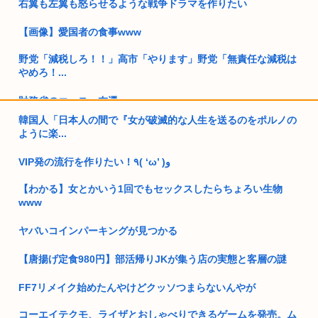
右翼も左翼も怒らせるような戦争ドラマを作りたい
【画像】愛国者の食事www
野党「減税しろ！！」高市「やります」野党「無責任な減税は
やめろ！...
財務省のエース、左遷
韓国人「日本人の間で『女が破滅的な人生を送るのをポルノの
ワイ「子供2人目欲しいんやが、、、」ヨッメ「金は？育児
ように楽...
は？私の仕...
VIP発の流行を作りたい！٩( ‘ω’ )و
東京一極集中ってぶっちゃけマスメディアのやらかしだよな
【わかる】女とかいう1回でもセックスしたらちょろい生物
高市早苗の秘書のガンステージ4はどうなったの？
www
野党「消費税を減税しろ！」政府「消費税減税するわw」野党
ヤバいコインパーキングが見つかる
「消費税...
【唐揚げ定食980円】部活帰りJKが集う店の実態と客層の謎
埼玉県警オービス盗難 容疑者逮捕後続報一切なし… 高市早苗
「法を...
FF7リメイク始めたんやけどクッソつまらないんやが
維新県議、無許可で選挙カーレンタル事業 複数の維新候補が利
コーエイテクモ、ライザとおしゃべりできるゲームを発売。ム