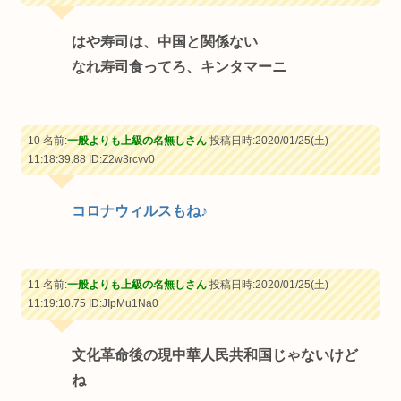
はや寿司は、中国と関係ない
なれ寿司食ってろ、キンタマーニ
10 名前:
一般よりも上級の名無しさん
投稿日時:2020/01/25(土)
11:18:39.88
ID:Z2w3rcvv0
コロナウィルスもね♪
11 名前:
一般よりも上級の名無しさん
投稿日時:2020/01/25(土)
11:19:10.75
ID:JIpMu1Na0
文化革命後の現中華人民共和国じゃないけど
ね