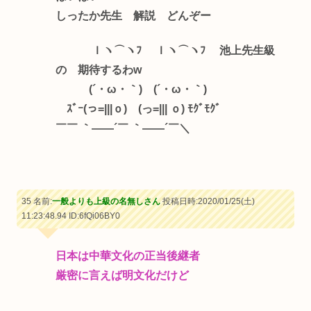
しったか先生 解説 どんぞー
ｌヽ⌒ヽﾌ ｌヽ⌒ヽﾌ 池上先生級
の 期待するわw
(´・ω・｀) (´・ω・｀)
ｽﾞｰ(っ=|||ｏ) (っ=||| ｏ) ﾓｸﾞﾓｸﾞ
￣￣ ｀――´￣ ｀――´￣＼
35 名前:
一般よりも上級の名無しさん
投稿日時:2020/01/25(土)
11:23:48.94
ID:6fQi06BY0
日本は中華文化の正当後継者
厳密に言えば明文化だけど