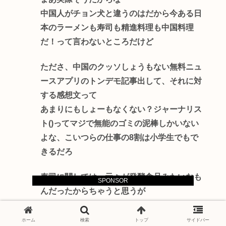
中国人がチョン犬と違うのはだから今ある日
本のラーメンも寿司も精進料理も中国料理
だ！って言わないところだけど
たださ、中国のクッソしょうもない無料ニュ
ースアプリのトンデモ記事出して、それに対
する感想文って
あまりにもしょーもなくない？ジャーナリス
ト()ってマジで無能のゴミの泥棒しかいない
よな、こいつらの仕事の8割は小学生でもで
きるだろ
寿司に関しては、元々が発酵食品みたいなも
SPONSOR
んだったからちゃうと思うが
ラーメンや精進料理は間違いなく中華由来
ホーム
検索
トップ
サイドバー