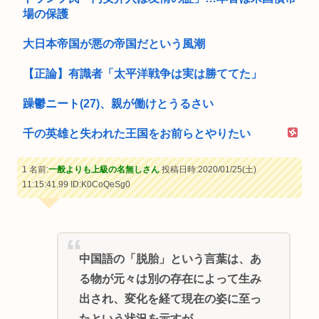
場の保護
大日本帝国が悪の帝国だという風潮
【正論】有識者「太平洋戦争は実は勝ててた」
躁鬱ニート(27)、親が働けとうるさい
千の英雄と失われた王国をお前らとやりたい
1 名前:
一般よりも上級の名無しさん
投稿日時:2020/01/25(土)
11:15:41.99
ID:K0CoQeSg0
中国語の「脱胎」という言葉は、あ
る物が元々は別の存在によって生み
出され、変化を経て現在の姿に至っ
たという状況を示すが、