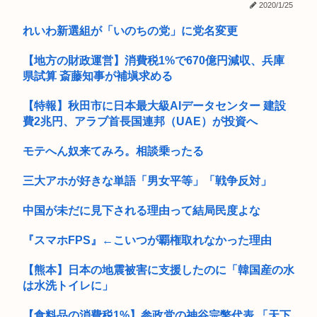
2020/1/25
就活女子大生「マジでどうしよう。手取り20万超えてて営業セ
コカン...
れいわ新選組が「いのちの党」に党名変更
まんさん被災地に手作りおにぎりを出荷www
【地方の財政運営】消費税1%で670億円減収、兵庫
【高市早苗ピンチ】野党、消費税減税に一斉批判！「2年後に
県試算 斎藤知事が補塡求める
は大幅な...
【特報】秋田市に日本最大級AIデータセンター 建設
いまさらps5買ってもいいかな？
費2兆円、アラブ首長国連邦（UAE）が投資へ
【高市】高市親衛隊、「〇〇(？)言いましたよね 」などと被災
モテへん奴来てみろ。相談乗ったる
者を...
三大アホが好きな単語「男女平等」「戦争反対」
【画像】アフリカ人「白人は俺たちの国から出ていけー！！」
白人「わ...
中国が未だに見下される理由って結局民度よな
【朗報】AKB48エースの『尻の割れ目』セ■クスすぎんだろ
www
『スマホFPS』←こいつが覇権取れなかった理由
(っ´ω`c)幻想水滸伝STAR LEAPがついに明日、配信され...
【熊本】日本の地震被害に支援したのに「韓国産の水
は水洗トイレに」
デリヘル呼んでユーミン来たらどうすんの？？？
【食料品の消費税1%】参政党の神谷宗幣代表 「天下