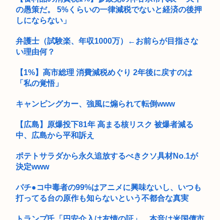
の愚策だ。 5%くらいの一律減税でないと経済の後押
しにならない」
弁護士（試験楽、年収1000万）←お前らが目指さな
い理由何？
【1%】高市総理 消費減税めぐり 2年後に戻すのは
「私の覚悟」
キャンピングカー、強風に煽られて転倒www
【広島】原爆投下81年 高まる核リスク 被爆者減る
中、広島から平和訴え
ポテトサラダから永久追放するべきクソ具材No.1が
決定www
パチ●コ中毒者の99%はアニメに興味ないし、いつも
打ってる台の原作も知らないという不都合な真実
トランプ氏「円安介入は友情の証」…本音は米国債市