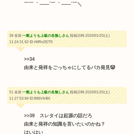
￣￣ ｀――´￣ ｀――´￣＼
39 名前:
一般よりも上級の名無しさん
投稿日時:2020/01/25(土)
11:24:31.92
ID:rWRv2ElT0
>>34
由来と発祥をごっちゃにしてるバカ発見🤡
51 名前:
一般よりも上級の名無しさん
投稿日時:2020/01/25(土)
11:27:53.94
ID:8tl8V4rB0
>>39
スレタイは起源の話だろ
由来と発祥の知識を言いたいのかね？
はいはい