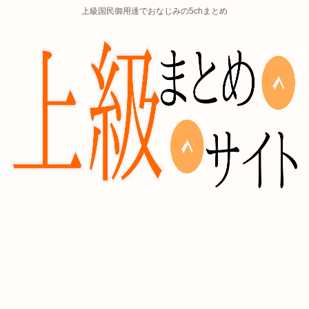
上級国民御用達でおなじみの5chまとめ