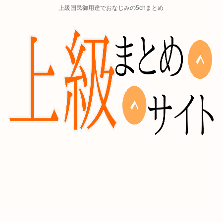
上級国民御用達でおなじみの5chまとめ