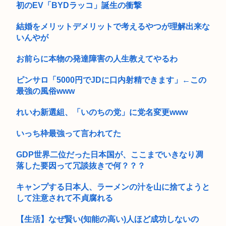
初のEV「BYDラッコ」誕生の衝撃
結婚をメリットデメリットで考えるやつが理解出来な
いんやが
お前らに本物の発達障害の人生教えてやるわ
ピンサロ「5000円でJDに口内射精できます」←この
最強の風俗www
れいわ新選組、「いのちの党」に党名変更www
いっち枠最強って言われてた
GDP世界二位だった日本国が、ここまでいきなり凋
落した要因って冗談抜きで何？？？
キャンプする日本人、ラーメンの汁を山に捨てようと
して注意されて不貞腐れる
【生活】なぜ賢い(知能の高い)人ほど成功しないの