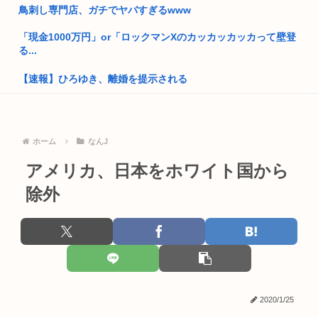
鳥刺し専門店、ガチでヤバすぎるwww
識者「山上徹也が安倍晋三を討たなければ、日本国は今でも統
一教会に...
「現金1000万円」or「ロックマンXのカッカッカッカって壁登
る...
Z世代、「これ」が何なのかわからないwww
【速報】ひろゆき、離婚を提示される
三大ギャルに求める要素「処女」「ピンク色乳首」「彼氏」
男子高校生(15)、歩道を自転車で走行中に70代くらいのおっさ
プーチン「あえて申し上げます。助けてください。」
ん...
埼玉俺「え？大阪って西だよな？田舎だろ？西じゃねえの
ホーム
なんJ
夏休みの小学生「よっしゃ、宅飲みするぞ！！」→コーラ,ミ
か？」←これ...
ロ,カル...
アメリカ、日本をホワイト国から
東京のカーシェア汚い
【画像】レンタルビデオ屋の廃墟がそのまま時が止まってしま
除外
っている...
読売新聞さん、販売店が破産 高市早苗応援新聞なのになぜ普通
の日本...
⚠WARNING!!⚠生成AIが「新ウイルス」設計 細菌内で増殖...
高市早苗、また怪しい経歴が出てくるwww
【再評価】ニューメタル・オルタナメタル=ラウドロック（和
製英語）...
靖国神社、自衛官以外の軍服を禁止「コスプレは英霊を侮辱」
ビニールハウスからシャインマスカット約200房を盗んだ無職
2020/1/25
の男逮...