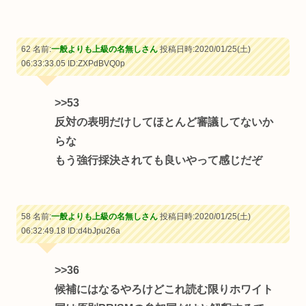
62 名前:
一般よりも上級の名無しさん
投稿日時:2020/01/25(土)
06:33:33.05
ID:ZXPdBVQ0p
>>53
反対の表明だけしてほとんど審議してないか
らな
もう強行採決されても良いやって感じだぞ
58 名前:
一般よりも上級の名無しさん
投稿日時:2020/01/25(土)
06:32:49.18
ID:d4bJpu26a
>>36
候補にはなるやろけどこれ読む限りホワイト