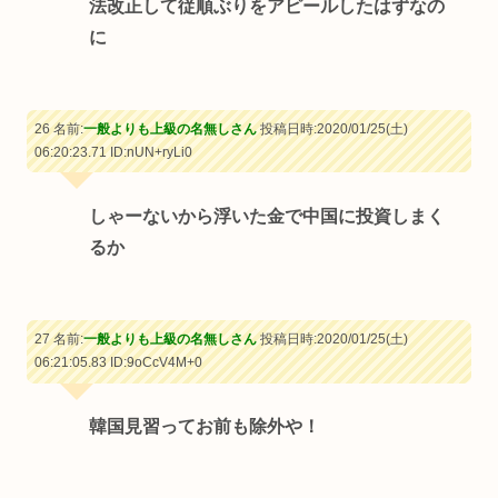
法改正して従順ぶりをアピールしたはずなの
に
26 名前:
一般よりも上級の名無しさん
投稿日時:2020/01/25(土)
06:20:23.71
ID:nUN+ryLi0
しゃーないから浮いた金で中国に投資しまく
るか
27 名前:
一般よりも上級の名無しさん
投稿日時:2020/01/25(土)
06:21:05.83
ID:9oCcV4M+0
韓国見習ってお前も除外や！