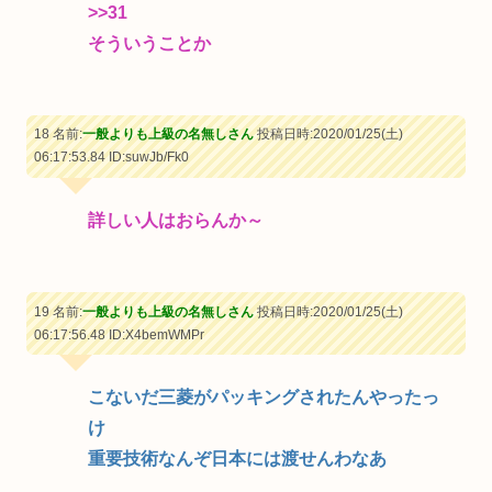
>>31
そういうことか
18 名前:
一般よりも上級の名無しさん
投稿日時:2020/01/25(土)
06:17:53.84
ID:suwJb/Fk0
詳しい人はおらんか～
19 名前:
一般よりも上級の名無しさん
投稿日時:2020/01/25(土)
06:17:56.48
ID:X4bemWMPr
こないだ三菱がパッキングされたんやったっ
け
重要技術なんぞ日本には渡せんわなあ