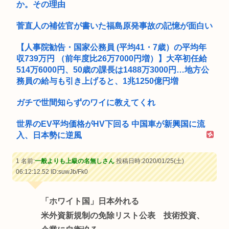
か。その理由
菅直人の補佐官が書いた福島原発事故の記憶が面白い
【人事院勧告・国家公務員 (平均41・7歳）の平均年
収739万円 （前年度比26万7000円増）】大卒初任給
514万6000円、50歳の課長は1488万3000円…地方公
務員の給与も引き上げると、1兆1250億円増
ガチで世間知らずのワイに教えてくれ
世界のEV平均価格がHV下回る 中国車が新興国に流
入、日本勢に逆風
1 名前:
一般よりも上級の名無しさん
投稿日時:2020/01/25(土)
06:12:12.52
ID:suwJb/Fk0
「ホワイト国」日本外れる
米外資新規制の免除リスト公表 技術投資、