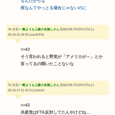
もんだからな
桜なんてやっとる場合じゃないのに
46 名前:
一般よりも上級の名無しさん
投稿日時:2020/01/25(土)
06:28:42.98
ID:suwJb/Fk0
>>43
そう言われると野党が「アメリカが～」とか
言ってるの聞いたことないな
53 名前:
一般よりも上級の名無しさん
投稿日時:2020/01/25(土)
06:30:47.61
ID:Fu3Jv6o/H
>>43
共産党はFTA反対してたんやけどね…