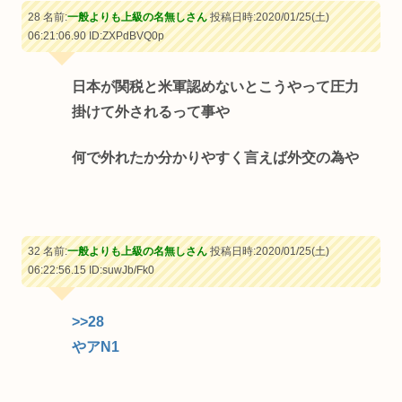
28 名前:
一般よりも上級の名無しさん
投稿日時:2020/01/25(土)
06:21:06.90
ID:ZXPdBVQ0p
日本が関税と米軍認めないとこうやって圧力
掛けて外されるって事や
何で外れたか分かりやすく言えば外交の為や
32 名前:
一般よりも上級の名無しさん
投稿日時:2020/01/25(土)
06:22:56.15
ID:suwJb/Fk0
>>28
やアN1