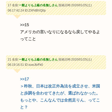
17 名前:
一般よりも上級の名無しさん
投稿日時:2020/01/25(土)
06:17:42.24
ID:ZXPdBVQ0p
>>15
アメリカの言いなりになるなら戻してやるよ
ってこと
21 名前:
一般よりも上級の名無しさん
投稿日時:2020/01/25(土)
06:19:16.51
ID:suwJb/Fk0
>>17
＞昨秋、日本は改正外為法を成立させ、米国
と歩調を合わせてきたが、選ばれなかった。
もっとや、こんなんでは全然足りん、ってこ
と？