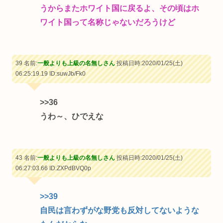
うからまたホワイト国に戻るよ、その頃はホ
ワイト国って名称じゃないだろうけど
39 名前:
一般よりも上級の名無しさん
投稿日時:2020/01/25(土)
06:25:19.19
ID:suwJb/Fk0
>>36
うわ～、ひでえな
43 名前:
一般よりも上級の名無しさん
投稿日時:2020/01/25(土)
06:27:03.66
ID:ZXPdBVQ0p
>>39
自民は言わずがな野党も反対してないような