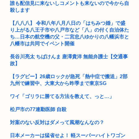
誰も配信見に来ないしコメントも来ないので今から自
レブル この超絶かっこいいバイクwww問題点は人気すぎてめ
殺します
ちゃく...
【八八八】 令和八年八月八日の「はちみつ婚」で盛
【すげぇｗ】中華スマホ、遂に9070mAh（そこらの最新スマ
り上がる八王子市や八戸市など「八」の付く自治体た
ホの...
ち…日本の航空機の父・二宮忠八ゆかりの八幡浜市と
八幡市は共同でイベント開催
タイの学校で14歳少年が銃乱射 祖父母と教師5人などを殺し
自...
長谷川亮太 ちばけんま 唐澤貴洋 無能弁護士【交通事
【画像】女子高生、市民プールでエグい乳を放り出してしまう
故】
www
【ラグビー】26歳ロックが急死「熱中症で搬送」2部
辺野古転覆女子生徒死亡事故、遺族が『辺野古転覆事件の全容
九州で練習中、大東大から昨季まで東京SG
解明と再...
ワイ「ゴリラに勝てる方法を教えて、っと…」
最近うんこめっちゃ細くて草
松戸市の77連勤医師 自殺
ナイフ犯人！警察官拳銃なしで現行犯逮捕www
歌手の松山千春さん（70）
対案のない反対はダメって風潮なんなの？
【朗報】鈴木奈々、今が最も巨乳とのこと(画像あり)
日本メーカーは猛省せよ！ 軽スーパーハイトワゴン