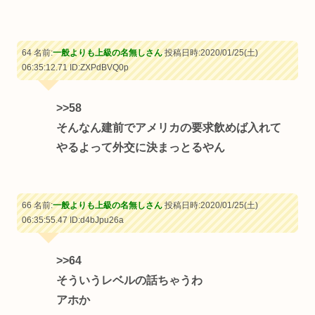
64 名前:
一般よりも上級の名無しさん
投稿日時:2020/01/25(土)
06:35:12.71
ID:ZXPdBVQ0p
>>58
そんなん建前でアメリカの要求飲めば入れて
やるよって外交に決まっとるやん
66 名前:
一般よりも上級の名無しさん
投稿日時:2020/01/25(土)
06:35:55.47
ID:d4bJpu26a
>>64
そういうレベルの話ちゃうわ
アホか