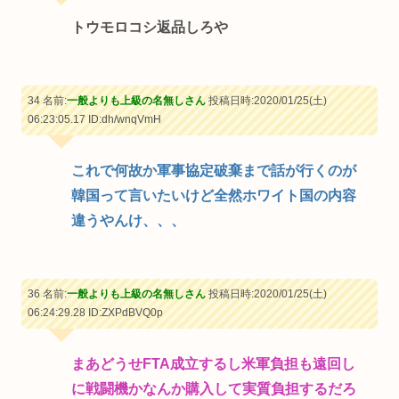
トウモロコシ返品しろや
34 名前:
一般よりも上級の名無しさん
投稿日時:2020/01/25(土)
06:23:05.17
ID:dh/wnqVmH
これで何故か軍事協定破棄まで話が行くのが
韓国って言いたいけど全然ホワイト国の内容
違うやんけ、、、
36 名前:
一般よりも上級の名無しさん
投稿日時:2020/01/25(土)
06:24:29.28
ID:ZXPdBVQ0p
まあどうせFTA成立するし米軍負担も遠回し
に戦闘機かなんか購入して実質負担するだろ