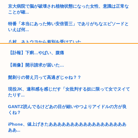
京大病院で脳が破壊され植物状態になった女性、意識は正常な
ことが確...
特番「本当にあった怖い安倍晋三」でありがちなエピソードと
いえば何...
八村、ネトウヨから差別を受けていた
【訃報】下痢…やばい、腹痛
【動画】日本の超有名キックボクサー、世界に挑戦した結果、
衝撃的K...
【画像】開示請求が届いた…
ネット上で女性に対して「まーん（笑）」とか言う男性。
髭剃りの替え刃って高過ぎじゃね？？
マッシヴ・アタック、シンガポール公演でパレスチナ国旗を掲
現役JK、違和感を感じだす「女批判する奴に限って女でヌイて
げ一時拘...
たりす...
日本人、もはや何も欲しがらなくなるwww
GANTZ読んでるけどあの目が細いやつよりアイドルの方が良
くね？
中国、毎月16兆円ペースの貿易黒字。年間200兆円も射程圏
内。こ...
iPhone、値上げきたああああああああああああああああああ
ああ...
【画像】ワイが今まで信じてきた常識www