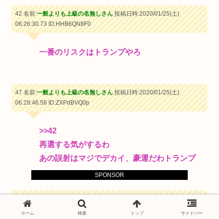
42 名前:
一般よりも上級の名無しさん
投稿日時:2020/01/25(土)
06:26:30.73
ID:HHB6QN8F0
一番のリスクはトランプやろ
47 名前:
一般よりも上級の名無しさん
投稿日時:2020/01/25(土)
06:28:46.58
ID:ZXPdBVQ0p
>>42
再選する気がするわ
あの誤射はマジでデカイ、豪運だわトランプ
SPONSOR
50 名前:
一般よりも上級の名無しさん
投稿日時:2020/01/25(土)
06:30:04.58
ID:suwJb/Fk0
ホーム
検索
トップ
サイドバー