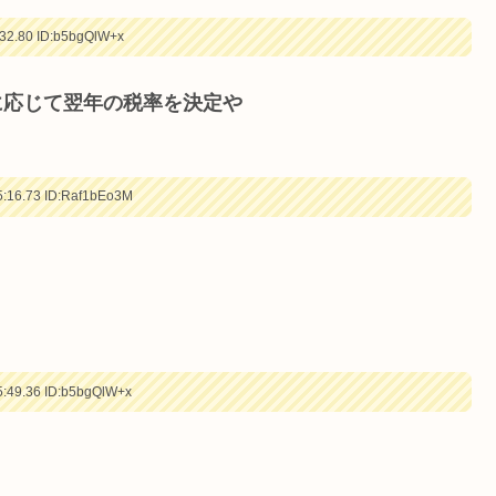
32.80
ID:b5bgQlW+x
に応じて翌年の税率を決定や
:16.73
ID:Raf1bEo3M
:49.36
ID:b5bgQlW+x