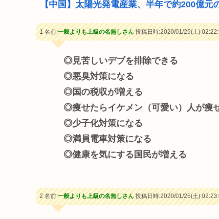
【中国】太陽光発電産業、半年で約200億元
1 名前:
一般よりも上級の名無しさん
投稿日時:2020/01/25(土) 02:22:
◎見苦しいデブを排除できる
◎悪臭対策になる
◎国の税収が増える
◎痩せたらイケメン（可愛い）人が痩
◎少子化対策になる
◎満員電車対策になる
◎健康を気にする国民が増える
2 名前:
一般よりも上級の名無しさん
投稿日時:2020/01/25(土) 02:23: