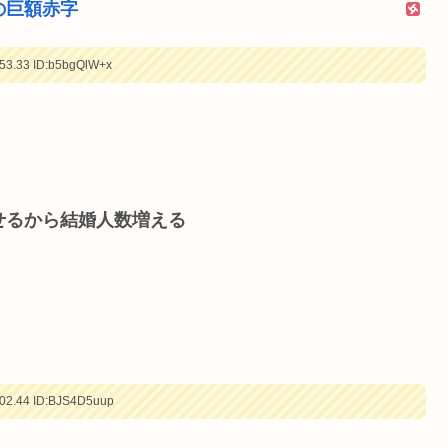
の巨額赤字
53.33
ID:b5bgQlW+x
せるから結婚人数増える
02.44
ID:BJS4D5uup