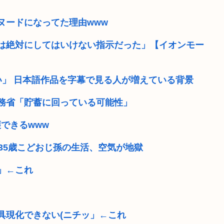
」
39歳手取り21万ってヤバ
ヌードになってた理由www
【画像】今のクソガキ共、こ
”は絶対にしてはいけない指示だった」【イオンモー
【速報】ドル円、大惨事が
そういや最近お前ら自虐風
い」 日本語作品を字幕で見る人が増えている背景
のすぐわかる」
ワイのスニーカー、パンテ
 総務省「貯蓄に回っている可能性」
障害年金受給大学生ワイ、
護できるwww
暴行 「性...
25歳の税務署職員、競艇で3
35歳こどおじ孫の生活、空気が地獄
」←これ
具現化できない(ニチッ」←これ