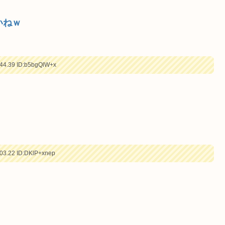
いねｗ
44.39
ID:b5bgQlW+x
03.22
ID:DKlP+xnep