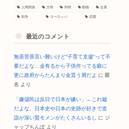
人間関係
文明
判明
動物
企業
戦争
ヨーロッパ
恋愛
最近のコメント
無茶苦茶言い難いけど"子育て支援"って不
要だよな…金有るから子供作ってる癖に
更に政府からたんまり金貰う屑だよ
に
匿
名
より
「嫌儲民は反日で日本が嫌い」←これ嘘
だよな。日本史や日本の史跡が好きで造
詣が深い賢モメンがたくさんいるし
に
ジ
ャップちんぽ
より