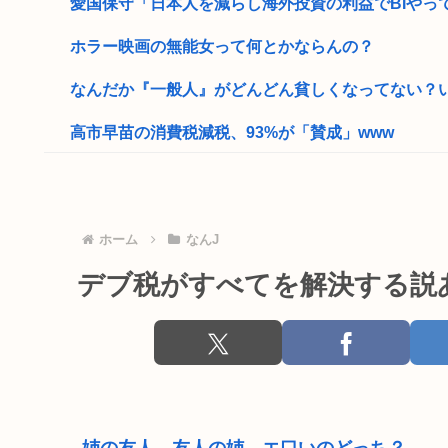
愛国保守「日本人を減らし海外投資の利益でBIやって日
ホラー映画の無能女って何とかならんの？
なんだか『一般人』がどんどん貧しくなってない？いい
高市早苗の消費税減税、93%が「賛成」www
ロシア軍、キエフ州にある物流倉庫総面積の50%以上を
向かいのアパートの部屋の男が窓を開けて繰り返しオ●ニ
ホーム
なんJ
国家情報局のスパイ通報フォーム、マイクロソフト36
デブ税がすべてを解決する説
【人類滅亡】テスト中のAIの脱走が相次ぐ。今度は中
35歳私、>>5で処女捧げます
【画像】ナイフを持った無敵の弱者男性、成敗され
高市首相、出張マッサージへ