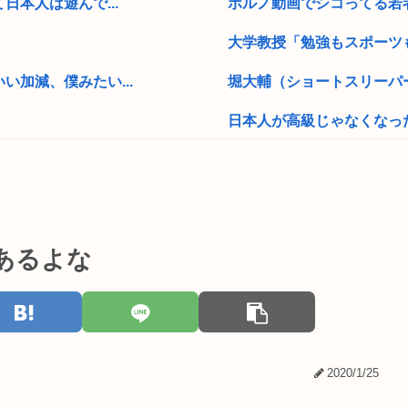
本人は遊んで...
ポルノ動画でシコってる若者
大学教授「勉強もスポーツも
加減、僕みたい...
堀大輔（ショートスリーパ
日本人が高級じゃなくなっ
破壊してしま...
X「B’z、ミスチル、サザン
ー 40代女...
【悲報】前輪が2輪あるバ
5だったwww
Every Little Thingが
あるよな
国AI
【画像あり】東京の街ごと
俺「…」担任「…くん！俺く
る
ケツで売れててプロゲーマー
2020/1/25
【衝撃】トラックの運ちゃん