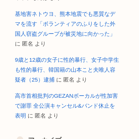
基地害ネトウヨ、熊本地震でも悪質なデ
マを流す「ボランティアのふりをした外
国人窃盗グループが被災地に向かった」
に
匿名
より
9歳と12歳の女子に性的暴行、女子中学生
も性的暴行、韓国籍の山本こと夫唯人容
疑者（25）逮捕
に
匿名
より
高市首相批判のGEZANボーカルが性加害
で謝罪 全公演キャンセル&バンド休止を
表明
に
匿名
より