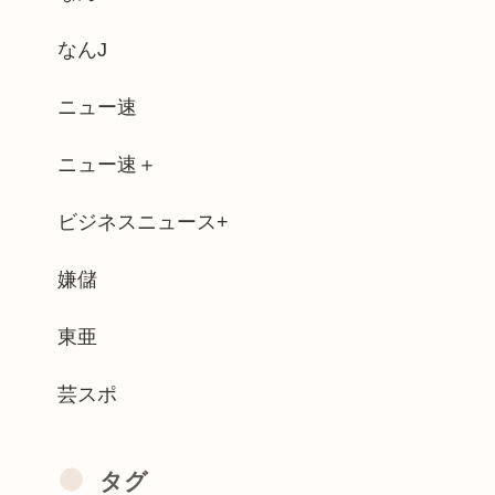
いのか？
なんJ
れを見たこと無くて渡されたらパニクるら...
ニュー速
巻き起こってしまうwww
ニュー速＋
自慢しなくなったよな？
ビジネスニュース+
ィーを履いた靴とか馬鹿にされる
就活や院試に必死な同期を高みの見物www
嫌儲
億3400万円を得るも確定申告せず逮...
東亜
芸スポ
タグ