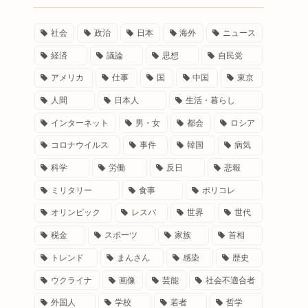
社会
政治
日本
海外
ニュース
経済
議論
思想
自民党
アメリカ
仕事
国
中国
東京
人間
日本人
生活・暮らし
インターネット
男・女
都会
ロシア
コロナウイルス
事件
韓国
病気
科学
労働
反日
悲報
ミリタリー
食事
ポリコレ
オリンピック
レスバ
世界
世代
税金
スポーツ
家族
首相
トレンド
まんさん
感染
歴史
ウクライナ
画像
芸能
社会不適合者
外国人
学校
若者
哲学