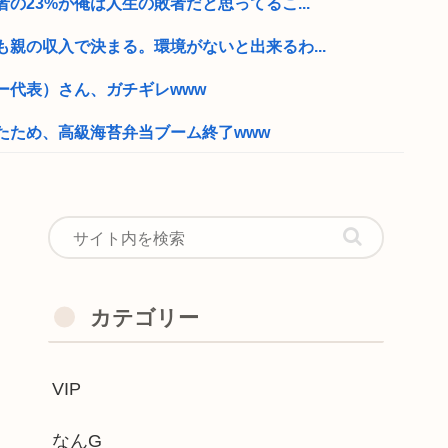
の23%が俺は人生の敗者だと思ってるこ...
親の収入で決まる。環境がないと出来るわ...
ー代表）さん、ガチギレwww
たため、高級海苔弁当ブーム終了www
、ドリカム、スピッツがまだ現役なの凄...
イク
デビュー30周年で楽曲人気...
の女の違いがやばいwww
カテゴリー
ん！ちゃんと授業聞いてって何度m」俺「...
VIP
と結婚したグラドル、息子の「自閉スペク...
御用達ターミナル食堂のオムライスが強す...
なんG