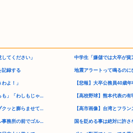
意してください」
中学生「嫌儲では大卒が貧乏
を記録する
地震アラートって鳴るのにび
うわよ！」
【悲報】大卒公務員40歳年
」「わしもじゃ...
【高校野球】熊本代表の有明
ッと膨らませて...
【高市画像】台湾とフランス
務所の前でゴル...
国を貶める事は絶対に許さな