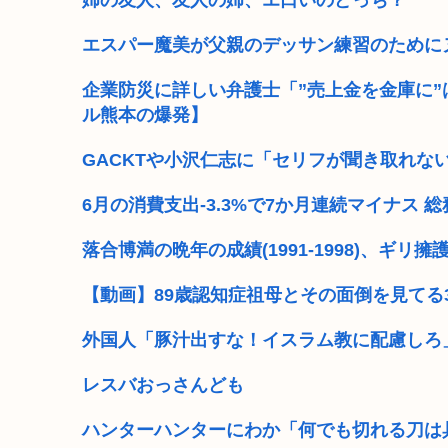
姉の友人、友人の姉、エ口いのどっち？
【熊本地震】厚労省「被災者に10万円貸し付けます
エスパー魔美が父親のデッサン練習のために
お前らって何主義？
企業防災に詳しい弁護士「”売上金を金庫に
ル熊本の爆発】
【画像】小池百合子×高市早苗
ワイ風俗とか行ったことないんやけどさ??
GACKTや小沢仁志に「セリフが聞き取れな
【動画】女さん「男と話してる時、おぱーい見てる
6月の消費支出-3.3%で7か月連続マイナス
【天皇】すまん、小林よりしのりを支持するわ
落合博満の晩年の成績(1991-1998)、ギリ擁
【高市】ゴラム(56歳)、女子中学生をナイフで脅し性的
【動画】89歳認知症祖母とその面倒を見てる
外国人「豚汁出すな！イスラム教に配慮しろ
レスバおっさんども
ハンターハンターにわか「何でも切れる刀は