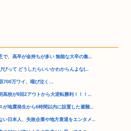
で、高卒が金持ちが多い 無能な大卒の集...
びって どうしたらいいかわからんよな(...
収700万ワイ、咽び泣く…
高校が9回2アウトから大逆転勝利！！！...
が地震発生から6時間以内に設置した避難...
い日本人、失敗企業や地方衰退をエンタメ...