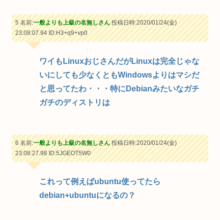
5 名前:
一般よりも上級の名無しさん
投稿日時:2020/01/24(金)
23:08:07.94
ID:H3+q9+vp0
ワイもLinuxおじさんだがLinuxは完全じゃな
いにしても少なくともWindowsよりはマシだ
と思ってたわ・・・特にDebianみたいなガチ
ガチのディストリは
6 名前:
一般よりも上級の名無しさん
投稿日時:2020/01/24(金)
23:08:27.98
ID:5JGEOT5W0
これって例えばubuntu使ってたら
debian+ubuntuになるの？