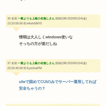
35 名前:
一般よりも上級の名無しさん
投稿日時:2020/01/24(金)
23:20:00.06
ID:eKeIv5MY0
情弱は大人しくwindows使いな
そっちの方が楽だしね
37 名前:
一般よりも上級の名無しさん
投稿日時:2020/01/24(金)
23:20:40.08
ID:ILpsXsaPM
ufwで固めてCUIのみでサーバー運用してれば
安全ちゃうの？