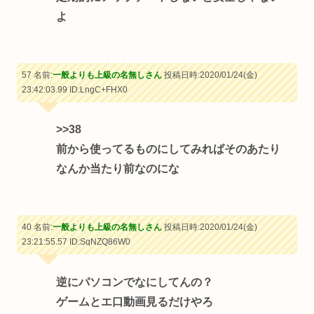
よ
57 名前:
一般よりも上級の名無しさん
投稿日時:2020/01/24(金)
23:42:03.99
ID:LngC+FHX0
>>38
前から使ってるものにしてみればそのあたり
なんか当たり前なのにな
40 名前:
一般よりも上級の名無しさん
投稿日時:2020/01/24(金)
23:21:55.57
ID:SqNZQ86W0
逆にパソコンでなにしてんの？
ゲームとエ口動画見るだけやろ