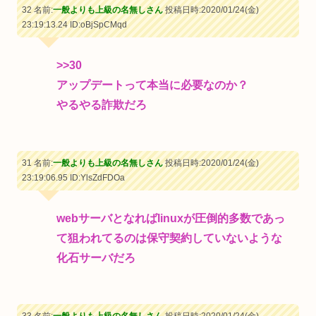
32 名前:
一般よりも上級の名無しさん
投稿日時:2020/01/24(金)
23:19:13.24
ID:oBjSpCMqd
>>30
アップデートって本当に必要なのか？
やるやる詐欺だろ
31 名前:
一般よりも上級の名無しさん
投稿日時:2020/01/24(金)
23:19:06.95
ID:YlsZdFDOa
webサーバとなればlinuxが圧倒的多数であっ
て狙われてるのは保守契約していないような
化石サーバだろ