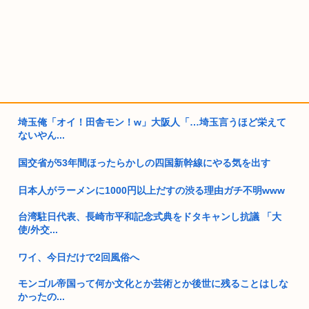
埼玉俺「オイ！田舎モン！w」大阪人「…埼玉言うほど栄えて
ないやん...
国交省が53年間ほったらかしの四国新幹線にやる気を出す
日本人がラーメンに1000円以上だすの渋る理由ガチ不明www
台湾駐日代表、長崎市平和記念式典をドタキャンし抗議 「大
使/外交...
ワイ、今日だけで2回風俗へ
モンゴル帝国って何か文化とか芸術とか後世に残ることはしな
かったの...