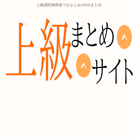
上級国民御用達でおなじみの5chまとめ