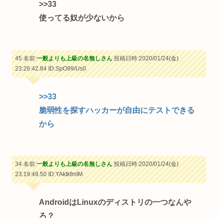
>>33
使ってる奴が少ないから
45 名前:
一般よりも上級の名無しさん
投稿日時:2020/01/24(金)
23:26:42.84
ID:SpO99/Us0
>>33
脆弱性を探すハッカーが自由にテストできる
から
34 名前:
一般よりも上級の名無しさん
投稿日時:2020/01/24(金)
23:19:49.50
ID:YAktkfmIM
AndroidはLinuxのディストリの一つなんや
ろ？