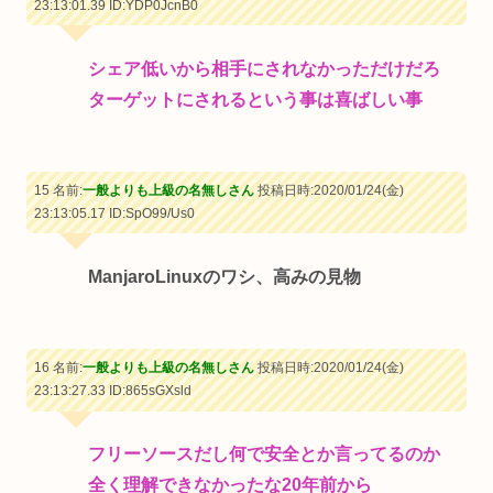
23:13:01.39
ID:YDP0JcnB0
シェア低いから相手にされなかっただけだろ
ターゲットにされるという事は喜ばしい事
15 名前:
一般よりも上級の名無しさん
投稿日時:2020/01/24(金)
23:13:05.17
ID:SpO99/Us0
ManjaroLinuxのワシ、高みの見物
16 名前:
一般よりも上級の名無しさん
投稿日時:2020/01/24(金)
23:13:27.33
ID:865sGXsld
フリーソースだし何で安全とか言ってるのか
全く理解できなかったな20年前から