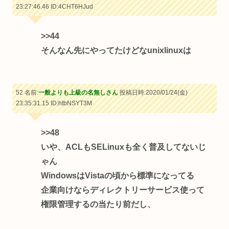
23:27:46.46
ID:4CHT6HJud
>>44
そんなん先にやってたけどなunixlinuxは
52 名前:
一般よりも上級の名無しさん
投稿日時:2020/01/24(金)
23:35:31.15
ID:htbNSYT3M
>>48
いや、ACLもSELinuxも全く普及してないじ
ゃん
WindowsはVistaの頃から標準になってる
企業向けならディレクトリーサービス使って
権限管理するの当たり前だし、