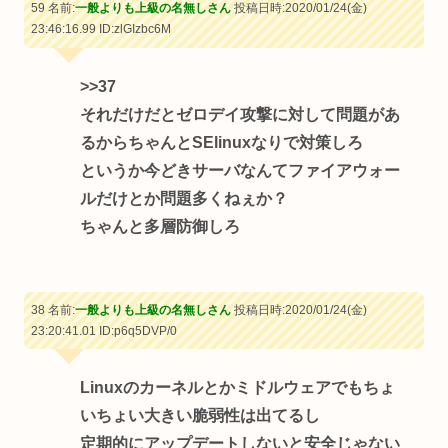
59 名前:
一般よりも上級の名無しさん
投稿日時:2020/01/24(金)
23:46:16.99
ID:zlGIzbc6M
>>37
それだけだとゼロデイ攻撃に対して問題があ
るからちゃんとSElinuxなりで対策しろ
というか今どきサーバなんてファイアウォー
ルだけとか問題多くねぇか？
ちゃんと多層防御しろ
38 名前:
一般よりも上級の名無しさん
投稿日時:2020/01/24(金)
23:20:41.01
ID:p6q5DVP/0
Linuxのカーネルとかミドルウェアでもちょ
いちょい大きい脆弱性は出てるし
定期的にアップデートしないと安全じゃない