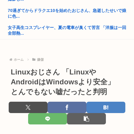
が?」 ...
70過ぎてからドラクエ10を始めたおじさん、急逝したせいで娘
高市政権の消費税減税に反対している9人の自民党議員が全て
に色...
判明ww...
女子高生コスプレイヤー、夏の電車が臭くて苦言 「洋服は一回
独身弱男、お盆のスーパーで大失態www
全部熱...
【復讐】コウトにレ○プされかけ、嫁いびりトメがコウト擁護
靖国神社「軍服のコスプレやめろ、"慰霊"の意味考えろ」
したため...
ネトウヨ「在日特権やばい。働かずに年間600万円もらって豪
ホーム
嫌儲
遊して...
【悲報】グエン、またまたまたまたまたまた逮捕www
Linuxおじさん 「Linuxや
阿波おどりで女性のカラダを強調した動画が拡散されてるらし
漫画・ゲーム・アニメで酷いと思った後付けある？
い！許せ...
AndroidはWindowsより安全」
ひろゆきの妻・西村ゆかさん 離婚を提示
とんでもない嘘だったと判明
日本人「失われた30年ヤバいだろ…貧乏になりすぎ…もう愛国
保守を...
関電大飯原発3号機、警報作動し自動停止
中国さん、日本に対しあまりにも酷い暴言を放つ 「侵略戦争仕
米津玄師さん、絵はプロレベルだった！！！
掛けた...
【画像悲報】吉野家の新メニュー「極旨ステーキ定食(1498
【大阪】58歳日本人男性の、80歳母の腹を踏みつけ肋骨8本を
円)」...
バキ...