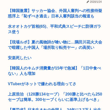
2020/1/24
【朗報】二代目火影と戦って行方不明になっていた仲間が帰っ
高市早苗、3000万円以上の高級新公用車を購入させ贅を尽くし
てきた
【韓国激震】サッカー協会、外国人審判への性接待疑
た後...
惑浮上「恥ずべき過去」日本人審判該当の報道も
AIに「ドラクエ5の昔風アニメを作って」と命令してできた作
品がこ...
水オオトカゲ首相(65)、平和式典スピーチに防弾ガラ
ス使う
樹里と中学生のカーセクロス完全版。新事実発見した。
ヤバい、日本の「盆踊り」が外人にバレた 渋谷のど真ん中で行
【現場ルポ】夏の風物詩が喰い物に…隅田川花火大会
われた...
で暗躍した中国人「場所取り転売ヤー」の高笑い
はっきり言って高卒や中卒よりも、いい歳して独身のほうが恥
安楽死したい
ずかしい...
【韓国人のキムチ消費量が15年で急減】「1日中食べ
最近うんこめっちゃ細くて草
ない」人も増加
Z世代が暮らす学生寮、学食のメニューがカレーだけになる
VTuberがネットで嫌われる理由ってさ
【緊急】性行為依存症、もう限界ｗｗ⇒！！
上原浩治 （128勝134セーブ）「200勝と比べたら250
セーブは簡単。300セーブくらいに基準上げるべき」
【厚労省】日本生まれの外国人、24年に2.2万人 出生