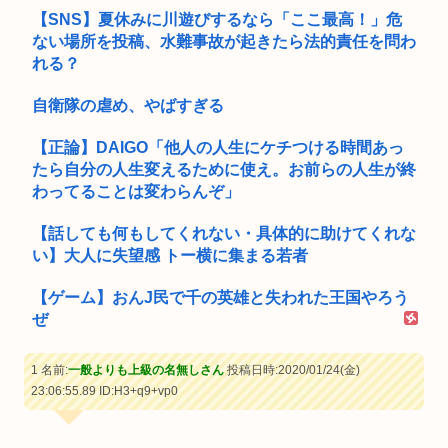
【SNS】夏休みに川遊びするなら「ここ最高！」危
ない場所を投稿、水難事故が起きたら法的責任を問わ
れる？
自衛隊の虐め、やばすぎる
【正論】DAIGO「他人の人生にケチつける時間あっ
たら自分の人生変えるために使え。お前らの人生が終
わってることは変わらんぞ」
【話しても何もしてくれない・具体的に助けてくれな
い】大人に失望感 トー横に集まる若者
【ゲーム】おんJ民で千の英雄と失われた王国やろう
ぜ
1 名前:
一般よりも上級の名無しさん
投稿日時:2020/01/24(金)
23:06:55.89
ID:H3+q9+vp0