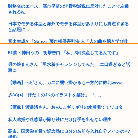
財務省のエース、高市早苗の消費税減税に反対したことで左遷
されるw...
日本でモテる体型と海外でモテる体型があまりにも真逆すぎる
と話題に...
音楽生成AI「Suno」著作権侵害判決 人「人の曲を聴き学び作
曲...
51歳・神田うの、衝撃告白 「私、3回流産してるんです」
物流業界で「パワードスーツ」導入加速 韓国
男の娘まんさん「男水着チャレンジしてみた」 エ口過ぎると話
題に
100万すら貯金が無い奴が半数もいるとか貧困国過ぎないか？
www
【動画】ヘビさん、カニに襲い掛かるも一方的に敗北www
無趣味ぼっち独身一人暮らしの人ってどうやって人生楽しんで
んの？
彡(●)(●)「汗だくのJKのイラストを描け」 「…」
ぼく婚活パーティに参加、女性参加者4人で参加費5000円、結
【画像】渡邊渚さん、お●んこギリギリの水着着ててワロタ
果マ...
私人逮捕や迷惑系が撮り鉄にだけは手を出せない理由
日本航空123便事故、完全に風化してしまう…
高市、国民栄誉賞で記念品に自分の名前を入れ自分メインのPV
進次郎「辺野古の事故ガー!」 記者「米兵がレ●プしました
撮影し...