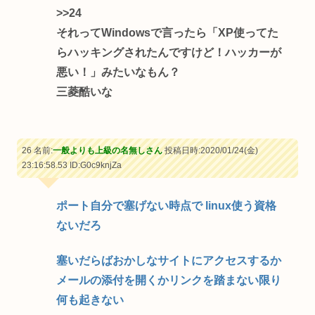
>>24
それってWindowsで言ったら「XP使ってた
らハッキングされたんですけど！ハッカーが
悪い！」みたいなもん？
三菱酷いな
26 名前:
一般よりも上級の名無しさん
投稿日時:2020/01/24(金)
23:16:58.53
ID:G0c9knjZa
ポート自分で塞げない時点で linux使う資格
ないだろ
塞いだらばおかしなサイトにアクセスするか
メールの添付を開くかリンクを踏まない限り
何も起きない