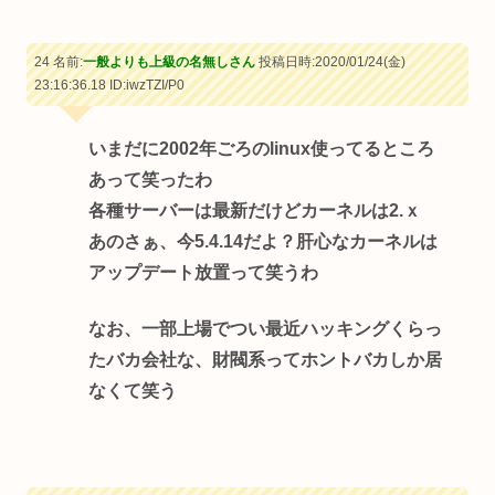
24 名前:
一般よりも上級の名無しさん
投稿日時:2020/01/24(金)
23:16:36.18
ID:iwzTZI/P0
いまだに2002年ごろのlinux使ってるところ
あって笑ったわ
各種サーバーは最新だけどカーネルは2.ｘ
あのさぁ、今5.4.14だよ？肝心なカーネルは
アップデート放置って笑うわ
なお、一部上場でつい最近ハッキングくらっ
たバカ会社な、財閥系ってホントバカしか居
なくて笑う