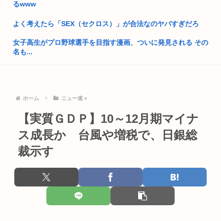
るwww
【画像】ナイフを持った無敵の弱者男性、成敗される
よく考えたら「SEX（セクロス）」が合法なのヤバすぎだろ
高市首相、出張マッサージへ
女子高生がプロ野球選手を目指す漫画、ついに発見される その
名も...
【熊本地震】厚労省「被災者に10万円貸し付けます」
アメリカ当局からの情報提供でPC内に口り画像を所持してい
お前らって何主義？
た日本人...
【画像】小池百合子×高市早苗
北斗晶、北海道大学生暴行死で無期懲役判決に 「若年層だから
ホーム
ニュー速＋
って、...
【実質ＧＤＰ】10～12月期マイナ
ワイ風俗とか行ったことないんやけどさ??
【韓国悲報】「THE NORTH FACE」の人気が低下
ス成長か 台風や増税で、日銀総
【動画】女さん「男と話してる時、おぱーい見てるのすぐわか
る」
介護・建設・運送業社員「つらいからもう辞めます…」←人が
裁示す
辞めすぎ...
【天皇】すまん、小林よりしのりを支持するわ
【動画】手術中に熊本地震直撃やばすぎ
【高市】ゴラム(56歳)、女子中学生をナイフで脅し性的暴行
「性...
ジャンポケ斉藤、想像以上にキモくて実刑で当然だったwww
かつや「感謝祭」で超特大セール！！人気メニューが税抜150