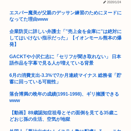
円引き...
2020/1/24
エスパー魔美が父親のデッサン練習のためにヌードに
MARCHって高学歴なの？
なってた理由www
普通の日本人「任意保険入るやつはバカ、事故起こさなきゃい
いだけ」
企業防災に詳しい弁護士「”売上金を金庫に”は絶対に
してはいけない指示だった」【イオンモール熊本の爆
自身のパソコンの中に宮沢りえや栗山千明やシャルロット・ゲ
発】
ンズブー...
GACKTや小沢仁志に「セリフが聞き取れない」 日本
【画像】このハゲにやられたJKがたくさんいるという事実
語作品を字幕で見る人が増えている背景
鍵失くした男「45分だけ部屋に入れろ！何もしないから！」→
女子大...
6月の消費支出-3.3%で7か月連続マイナス 総務省「貯
蓄に回っている可能性」
ケツで売れててプロゲーマーと結婚したグラドル、息子の「自
閉スペク...
落合博満の晩年の成績(1991-1998)、ギリ擁護できる
www
【画像】イケおじ(56)、中学生にナイフ突きつけて脅してレ●
プw...
【動画】89歳認知症祖母とその面倒を見てる35歳こ
どおじ孫の生活、空気が地獄
【高校野球】熊本代表の有明高校が9回2アウトから大逆転勝
利！！！...