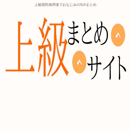
上級国民御用達でおなじみの5chまとめ