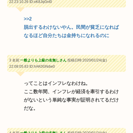
22:23:10.26
ID:oK8JqGnI0
>>2
脱出するわけないやん。民間が貧乏になれば
なるほど自分たちは金持ちになれるのに
3 名前:
一般よりも上級の名無しさん
投稿日時:2020/01/24(金)
22:08:05.83
ID:hAK0GNdw0
ってことはインフレなわけね。
ここ数年間、インフレが経済を牽引するわけ
がないという単純な事実が証明されてるだけ
だな。
4 名前:
一般よりも上級の名無しさん
投稿日時:2020/01/24(金)