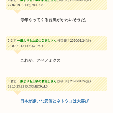
22:09:19.55
ID:gj70UTfF0
毎年やってくる台風がかわいそうだ。
5 名前:
一般よりも上級の名無しさん
投稿日時:2020/01/24(金)
22:09:21.13
ID:+QO1svuY0
これが、アベノミクス
6 名前:
一般よりも上級の名無しさん
投稿日時:2020/01/24(金)
22:10:23.32
ID:OOMEC9wL0
日本が嫌いな安倍とネトウヨは大喜び