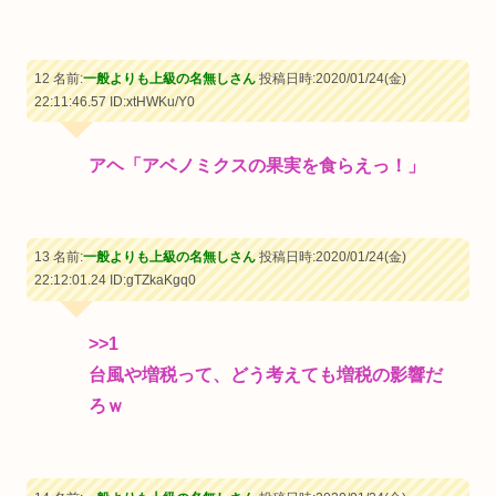
12 名前:
一般よりも上級の名無しさん
投稿日時:2020/01/24(金)
22:11:46.57
ID:xtHWKu/Y0
アヘ「アベノミクスの果実を食らえっ！」
13 名前:
一般よりも上級の名無しさん
投稿日時:2020/01/24(金)
22:12:01.24
ID:gTZkaKgq0
>>1
台風や増税って、どう考えても増税の影響だ
ろｗ