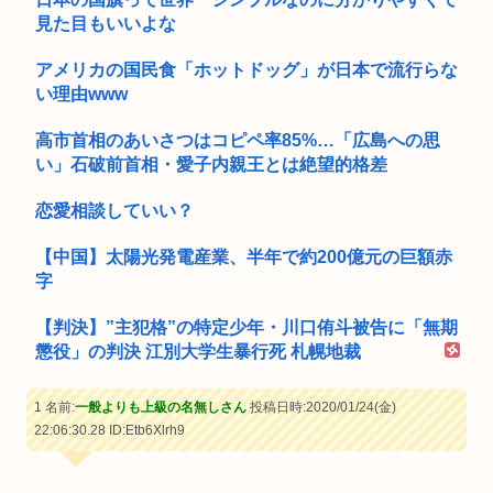
見た目もいいよな
アメリカの国民食「ホットドッグ」が日本で流行らな
い理由www
高市首相のあいさつはコピペ率85%…「広島への思
い」石破前首相・愛子内親王とは絶望的格差
恋愛相談していい？
【中国】太陽光発電産業、半年で約200億元の巨額赤
字
【判決】”主犯格”の特定少年・川口侑斗被告に「無期
懲役」の判決 江別大学生暴行死 札幌地裁
1 名前:
一般よりも上級の名無しさん
投稿日時:2020/01/24(金)
22:06:30.28
ID:Etb6Xlrh9