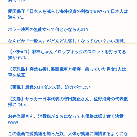
愛国保守「日本人を減らし海外投資の利益でBIやって日本人は
遊んで...
ホラー映画の無能女って何とかならんの？
なんだか『一般人』がどんどん貧しくなってない？いい加減、
僕みたい...
【パチ●コ】邪神ちゃんドロップキックのスロットを打ってる
奴がヤバ...
高市早苗の消費税減税、93%が「賛成」www
【鹿児島】突然右折し路面電車と衝突 乗っていた男女3人は
ロシア軍、キエフ州にある物流倉庫総面積の50%以上を破壊し
車を放置...
てしま...
【画像】最近のJKダンス部、迫力がすごい
向かいのアパートの部屋の男が窓を開けて繰り返しオ●ニー 40
代女...
【文春】サッカー日本代表の守田英正さん、佐野海舟の代表復
帰につい...
国家情報局のスパイ通報フォーム、マイクロソフト365だった
www
お弁当屋さん、消費税が１％になっても価格は据え置く決意
www
【人類滅亡】テスト中のAIの脱走が相次ぐ。今度は中国AI
この漫画で源義経を知った奴、大体が義経に同情するようにな
35歳私、>>5で処女捧げます