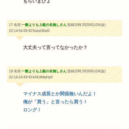
もらいまひょ
17 名前:
一般よりも上級の名無しさん
投稿日時:2020/01/24(金)
22:14:54.09
ID:5sbzO6xi0
大丈夫って言ってなかったか？
19 名前:
一般よりも上級の名無しさん
投稿日時:2020/01/24(金)
22:16:24.69
ID:kXEdMqHp0
マイナス成長とか関係無いんだよ！
俺が「買う」と言ったら買う！
ロング！