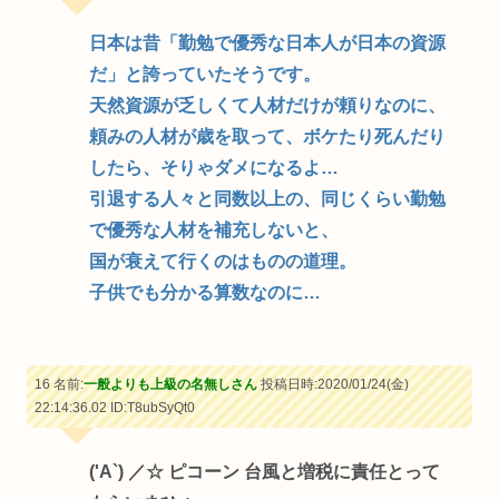
日本は昔「勤勉で優秀な日本人が日本の資源
だ」と誇っていたそうです。
天然資源が乏しくて人材だけが頼りなのに、
頼みの人材が歳を取って、ボケたり死んだり
したら、そりゃダメになるよ…
引退する人々と同数以上の、同じくらい勤勉
で優秀な人材を補充しないと、
国が衰えて行くのはものの道理。
子供でも分かる算数なのに…
16 名前:
一般よりも上級の名無しさん
投稿日時:2020/01/24(金)
22:14:36.02
ID:T8ubSyQt0
('A`) ／☆ ピコーン 台風と増税に責任とって