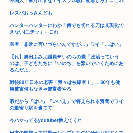
外国人「豚汁出すな！イスラム教に配慮しろ」←これ
【大甲子園】被災地熊本県が涙 初出場の熊本代表有明高校、京
都立命...
レスバおっさんども
ハンターハンターにわか「何でも切れる刀は具現化で
きない(ニチッ」←これ
医者「非常に言いづらいんですが…」ワイ「…はい」
【れ】奥田ふみよ議員❤‍ いのちの党「政治っていう
のは、子どもたちに「いのち」を繋いでいくためにあ
るんだよ。」
戦後80年日本の老害「我々は被爆者！」←80年も健
康被害何もなきゃ健常者やろ
暇だから『はい』『いいえ』で答えられる質問でワイ
の最寄り駅を当てて
今ハマってるyoutuber教えてくれ
日本の国旗って世界一シンプルなのに分かりやすくて