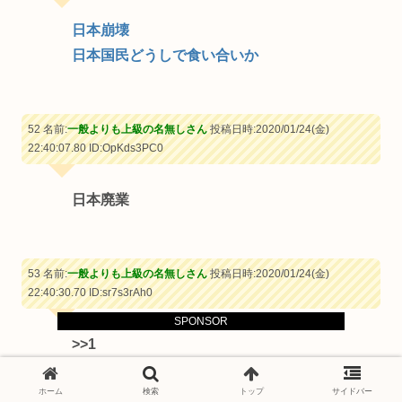
日本崩壊
日本国民どうしで食い合いか
52 名前:
一般よりも上級の名無しさん
投稿日時:2020/01/24(金)
22:40:07.80
ID:OpKds3PC0
日本廃業
53 名前:
一般よりも上級の名無しさん
投稿日時:2020/01/24(金)
22:40:30.70
ID:sr7s3rAh0
SPONSOR
>>1
何で黒田みたいな無能が辞めないんだ？
ホーム
検索
トップ
サイドバー