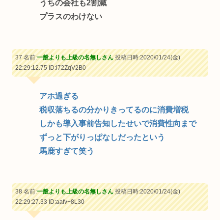
うちの会社も2割減
プラスのわけない
37 名前:
一般よりも上級の名無しさん
投稿日時:2020/01/24(金)
22:29:12.75
ID:i72ZqV2B0
アホ過ぎる
税収落ちるの分かりきってるのに消費増税
しかも導入事前告知したせいで消費性向まで
ずっと下がりっぱなしだったという
馬鹿すぎて笑う
38 名前:
一般よりも上級の名無しさん
投稿日時:2020/01/24(金)
22:29:27.33
ID:aafv+8L30