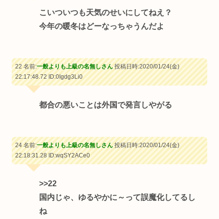
こいついつも天気のせいにしてねえ？
今年の暖冬はどーなっちゃうんだよ
22 名前:
一般よりも上級の名無しさん
投稿日時:2020/01/24(金)
22:17:48.72
ID:0Igdg3Li0
都合の悪いことは外国で発言しやがる
24 名前:
一般よりも上級の名無しさん
投稿日時:2020/01/24(金)
22:18:31.28
ID:wqSY2ACe0
>>22
国内じゃ、ゆるやかに～って誤魔化してるし
ね