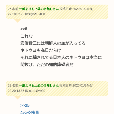
25 名前:
一般よりも上級の名無しさん
投稿日時:2020/01/24(金)
22:19:02.73
ID:kgkPF34E0
>>6
これな
安倍晋三には朝鮮人の血が入ってる
ネトウヨも在日だらけ
それに騙されてる日本人のネトウヨは本当に
間抜け、ただの知的障碍者だ
29 名前:
一般よりも上級の名無しさん
投稿日時:2020/01/24(金)
22:20:13.86
ID:ndbLSyxG0
>>25
4ね公務員