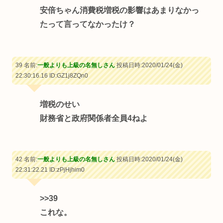
安倍ちゃん消費税増税の影響はあまりなかっ
たって言ってなかったけ？
39 名前:
一般よりも上級の名無しさん
投稿日時:2020/01/24(金)
22:30:16.16
ID:GZ1j8ZQn0
増税のせい
財務省と政府関係者全員4ねよ
42 名前:
一般よりも上級の名無しさん
投稿日時:2020/01/24(金)
22:31:22.21
ID:zPjHjhim0
>>39
これな。