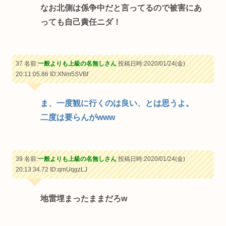
なお北側は係争中だと言ってるので被害にあ
っても自己責任ニダ！
37 名前:
一般よりも上級の名無しさん
投稿日時:2020/01/24(金)
20:11:05.86
ID:XNm5SVBf
ま、一度観に行くのは良い、とは思うよ。
二度は要らんがwww
39 名前:
一般よりも上級の名無しさん
投稿日時:2020/01/24(金)
20:13:34.72
ID:qmUqgzLJ
地雷埋まったままだろw