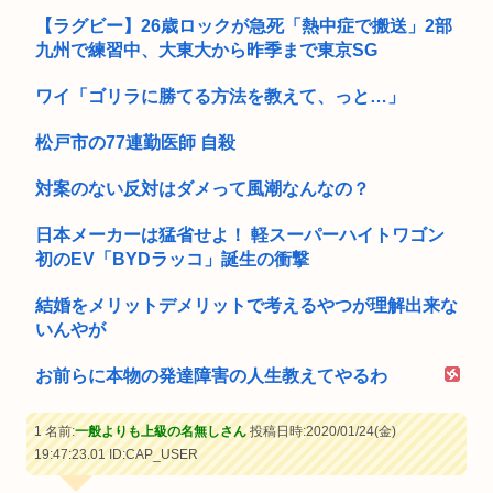
【ラグビー】26歳ロックが急死「熱中症で搬送」2部
九州で練習中、大東大から昨季まで東京SG
ワイ「ゴリラに勝てる方法を教えて、っと…」
松戸市の77連勤医師 自殺
対案のない反対はダメって風潮なんなの？
日本メーカーは猛省せよ！ 軽スーパーハイトワゴン
初のEV「BYDラッコ」誕生の衝撃
結婚をメリットデメリットで考えるやつが理解出来な
いんやが
お前らに本物の発達障害の人生教えてやるわ
1 名前:
一般よりも上級の名無しさん
投稿日時:2020/01/24(金)
19:47:23.01
ID:CAP_USER