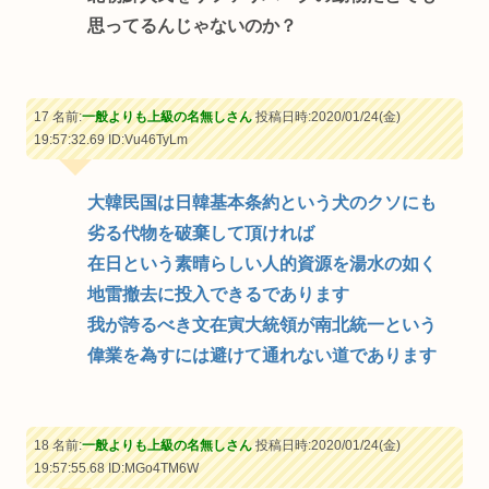
思ってるんじゃないのか？
17 名前:
一般よりも上級の名無しさん
投稿日時:2020/01/24(金)
19:57:32.69
ID:Vu46TyLm
大韓民国は日韓基本条約という犬のクソにも
劣る代物を破棄して頂ければ
在日という素晴らしい人的資源を湯水の如く
地雷撤去に投入できるであります
我が誇るべき文在寅大統領が南北統一という
偉業を為すには避けて通れない道であります
18 名前:
一般よりも上級の名無しさん
投稿日時:2020/01/24(金)
19:57:55.68
ID:MGo4TM6W