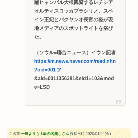
踊ヒャンバル大根観覧するレチシア
オルティスロッカブラシリノ、スペ
イン王妃とバクヤンオ長官の姿が現
地メディアのスポットライトを浴び
た。
（ソウル=聯合ニュース）イウン記者
https://m.news.naver.com/read.nhn
?oid=001
&aid=0011356381&sid1=103&mod
e=LSD
2 名前:
一般よりも上級の名無しさん
投稿日時:2020/01/24(金)