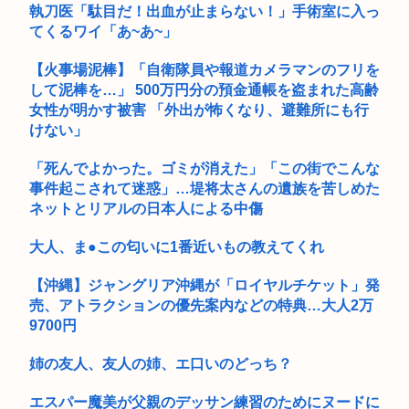
執刀医「駄目だ！出血が止まらない！」手術室に入っ
てくるワイ「あ~あ~」
【火事場泥棒】「自衛隊員や報道カメラマンのフリを
して泥棒を…」 500万円分の預金通帳を盗まれた高齢
女性が明かす被害 「外出が怖くなり、避難所にも行
けない」
「死んでよかった。ゴミが消えた」「この街でこんな
事件起こされて迷惑」…堤将太さんの遺族を苦しめた
ネットとリアルの日本人による中傷
大人、ま●この匂いに1番近いもの教えてくれ
【沖縄】ジャングリア沖縄が「ロイヤルチケット」発
売、アトラクションの優先案内などの特典…大人2万
9700円
姉の友人、友人の姉、エ口いのどっち？
エスパー魔美が父親のデッサン練習のためにヌードに