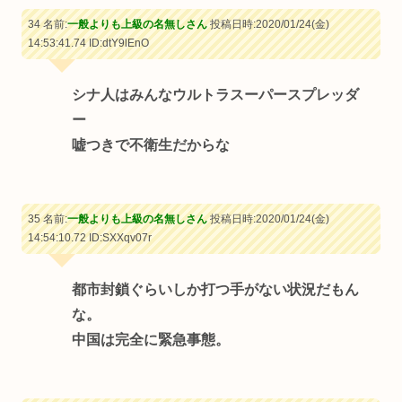
34 名前:
一般よりも上級の名無しさん
投稿日時:2020/01/24(金)
14:53:41.74
ID:dtY9lEnO
シナ人はみんなウルトラスーパースプレッダ
ー
嘘つきで不衛生だからな
35 名前:
一般よりも上級の名無しさん
投稿日時:2020/01/24(金)
14:54:10.72
ID:SXXqv07r
都市封鎖ぐらいしか打つ手がない状況だもん
な。
中国は完全に緊急事態。