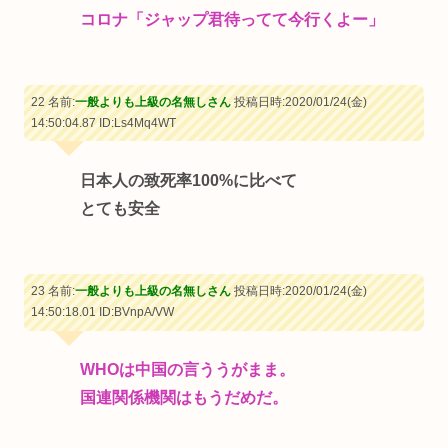
コロナ「ジャップ君待ってて今行くよー」
22 名前:
一般よりも上級の名無しさん
投稿日時:2020/01/24(金)
14:50:04.87
ID:Ls4Mq4WT
日本人の致死率100%に比べて
とても安全
23 名前:
一般よりも上級の名無しさん
投稿日時:2020/01/24(金)
14:50:18.01
ID:BVnpA/VW
WHOは中国の言ううがまま。
国連関係機関はもうだめだ。