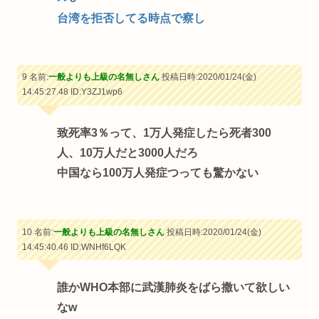
台湾を拒否してる時点で察し
9 名前:
一般よりも上級の名無しさん
投稿日時:2020/01/24(金)
14:45:27.48
ID:Y3ZJ1wp6
致死率3％って、1万人発症したら死者300
人、10万人だと3000人だろ
中国なら100万人発症つっても驚かない
10 名前:
一般よりも上級の名無しさん
投稿日時:2020/01/24(金)
14:45:40.46
ID:WNHf6LQK
誰かWHO本部に武漢肺炎をばら撒いて欲しい
なw