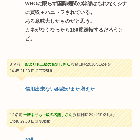
WHOに限らず国際機関の幹部はもれなくシナ
に買収＋ハニトラされている。
ある意味大したものだと思う。
カネがなくなったら180度逆転するだろうけ
ど。
8 名前:
一般よりも上級の名無しさん
投稿日時:2020/01/24(金)
14:45:21.33
ID:GFFf25Uf
信用出来ない組織がまた増えた
12 名前:
一般よりも上級の名無しさん
投稿日時:2020/01/24(金)
14:46:29.60
ID:UNOpltk+
>>8