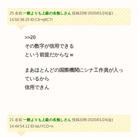
25 名前:
一般よりも上級の名無しさん
投稿日時:2020/01/24(金)
14:50:38.25
ID:C6+q8C7I
>>20
その数字が信用できる
という前提だからなｗ
まあほとんどの国際機関にシナ工作員が入っ
ているから
信用できん
21 名前:
一般よりも上級の名無しさん
投稿日時:2020/01/24(金)
14:49:54.12
ID:IaUYCD+n