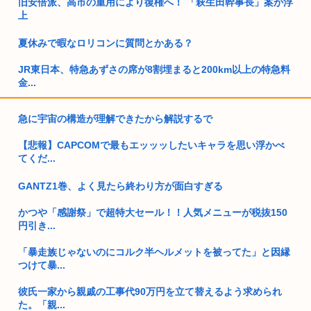
旧安倍派、高市の重用により復権へ！ 「萩生田幹事長」案が浮
上
夏休みで暇なロリコンに質問とかある？
JR東日本、特急あずさの席が8割埋まると200km以上の特急料
金...
福岡県議会「みかじめ料」自民党県議団の幹部から約2000万円
急に宇宙の構造が理解できたから解説するで
を要...
【悲報】CAPCOMで最もエッッッしたいキャラを思い浮かべ
好きでもない女性と付き合ってしまった…
てくだ...
【画像】とんでもない髪型のロリコン発見されるwww
GANTZ1巻、よく見たら終わり方が面白すぎる
米連邦高裁、ホワイトハウス宴会場建設を差し止め トランプ氏
かつや「感謝祭」で超特大セール！！人気メニューが税抜150
は上訴...
円引き...
15歳少女に性的暴行した54歳、明らかにケンモメン
「暴走族じゃないのにコルク半ヘルメットを被ってた」と因縁
つけて暴...
30代独身男性のお盆休みwww
彼氏一家から親戚の工事代90万円を立て替えるよう求められ
今だからこそスト2くらいシンプルな格ゲーを作って格ゲー人
た。「親...