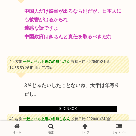
中国人だけ被害が出るなら別だが、日本人に
も被害が出るからな
迷惑な話ですよ
中国政府はきちんと責任を取るべきだな
40 名前:
一般よりも上級の名無しさん
投稿日時:2020/01/24(金)
14:55:50.26
ID:HueCVRko
3％じゃたいしたことないね、大半は年寄り
だし。
SPONSOR
42 名前:
一般よりも上級の名無しさん
投稿日時:2020/01/24(金)
14:56:05.78
ID:lkfgKPdO
ホーム
検索
トップ
サイドバー