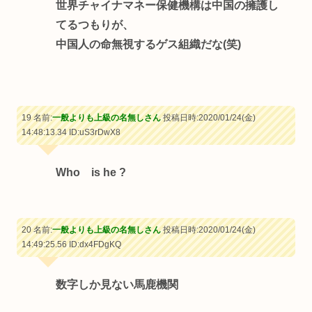
世界チャイナマネー保健機構は中国の擁護し
てるつもりが、
中国人の命無視するゲス組織だな(笑)
19 名前:
一般よりも上級の名無しさん
投稿日時:2020/01/24(金)
14:48:13.34
ID:uS3rDwX8
Who is he ?
20 名前:
一般よりも上級の名無しさん
投稿日時:2020/01/24(金)
14:49:25.56
ID:dx4FDgKQ
数字しか見ない馬鹿機関