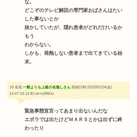
な。
どこぞのテレビ解説の専門家おばさんはたい
した事ないとか
抜かしていたが、隠れ患者がどれだけいるか
もう
わからない。
しかも、発熱しない患者まで出てきている始
末。
16 名前:
一般よりも上級の名無しさん
投稿日時:2020/01/24(金)
14:47:33.14
ID:cw+a3WUs
緊急事態宣言ってあまり出ないんだな
エボラでは出たけどＭＡＲＳとかは出ずに終
わったり