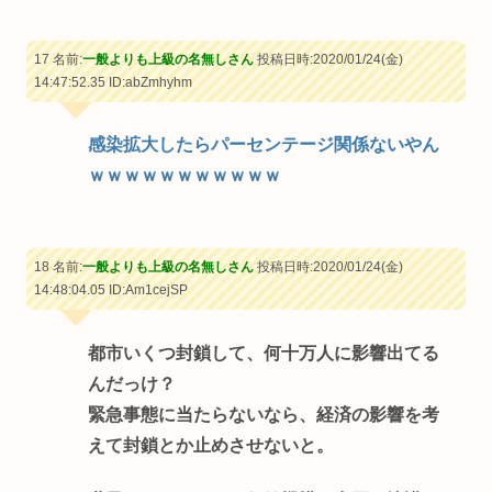
17 名前:
一般よりも上級の名無しさん
投稿日時:2020/01/24(金)
14:47:52.35
ID:abZmhyhm
感染拡大したらパーセンテージ関係ないやん
ｗｗｗｗｗｗｗｗｗｗｗ
18 名前:
一般よりも上級の名無しさん
投稿日時:2020/01/24(金)
14:48:04.05
ID:Am1cejSP
都市いくつ封鎖して、何十万人に影響出てる
んだっけ？
緊急事態に当たらないなら、経済の影響を考
えて封鎖とか止めさせないと。