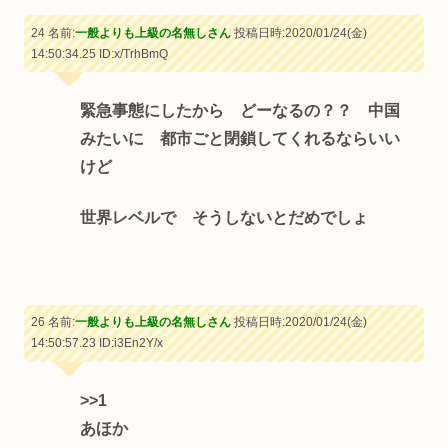
24 名前:
一般よりも上級の名無しさん
投稿日時:2020/01/24(金)
14:50:34.25
ID:x/TrhBmQ
緊急事態にしたから どーなるの？？ 中国
みたいに 都市ごと閉鎖してくれるならいい
けど
世界レベルで そうしないとだめでしょ
26 名前:
一般よりも上級の名無しさん
投稿日時:2020/01/24(金)
14:50:57.23
ID:i3En2Y/x
>>1
あほか