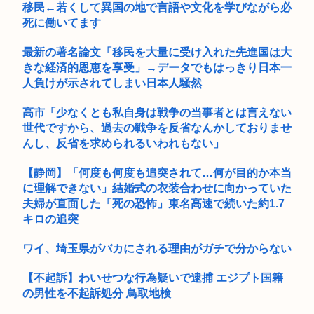
移民←若くして異国の地で言語や文化を学びながら必
死に働いてます
最新の著名論文「移民を大量に受け入れた先進国は大
きな経済的恩恵を享受」→データでもはっきり日本一
人負けが示されてしまい日本人騒然
高市「少なくとも私自身は戦争の当事者とは言えない
世代ですから、過去の戦争を反省なんかしておりませ
んし、反省を求められるいわれもない」
【静岡】「何度も何度も追突されて…何が目的か本当
に理解できない」結婚式の衣装合わせに向かっていた
夫婦が直面した「死の恐怖」東名高速で続いた約1.7
キロの追突
ワイ、埼玉県がバカにされる理由がガチで分からない
【不起訴】わいせつな行為疑いで逮捕 エジプト国籍
の男性を不起訴処分 鳥取地検