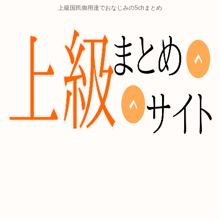
上級国民御用達でおなじみの5chまとめ