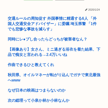
m」俺「...
2020/1/24
ホリエモン「面接でさ、納豆パックの薄いフィルムって何のた
めに入っ...
交通ルールの周知促す 外国事情に精通する6人 「外
国人交通安全アドバイザー」に委嘱 埼玉県警 「1件
公務員の給与爆裂上げ 大卒総合職の初任給31万6000円 ww...
でも悲惨な事故を減らす」
FIFA会長に新たな不祥事、インファンティーノの愛人に口止め
同時にレ●プし合ったらどっちが被害者なん？
料を...
女子高生被害のクマスプレー誤射事件。引率教員が腰に下げて
【画像あり】女さん、ミニ過ぎる浴衣を着た結果、下
いたスプ...
品で痴女と言われる→2.4万いいね
そういや最近お前ら自虐風自慢しなくなったよな？
作曲できるひと教えてくれ
日本人の9割は高市早苗の顔や変な喋りを見ても平気だから支
秋田県、オイルマネーが転がり込んでガチで東北最強
持率9割...
へwww
おまえらって、ブスから告白されたらどうしてる？
なぜ日本の映画はつまらないのか
ガキ「これインターネット老人会じゃんwww」ぼく「どれど
次の総理って小泉か林か小林なんか
れ…」ガ...