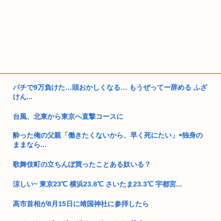
パチで9万負けた…頭おかしくなる… もうぜってー辞める ふざ
けん...
台風、北東から東京へ直撃コースに
酔った俺の父親「働きたくないから、早く死にたい」⇦独身の
ままなら...
歌舞伎町の立ちんぼ買ったことある奴いる？
涼しい~ 東京23℃ 横浜23.8℃ さいたま23.3℃ 宇都宮...
高市首相が8月15日に靖国神社に参拝したら