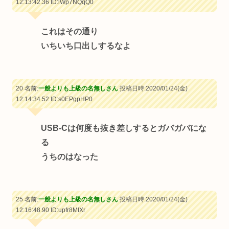
12:13:42.36
ID:lWp7NQqQ0
これはその通り
いちいち口出しするなよ
20 名前:
一般よりも上級の名無しさん
投稿日時:2020/01/24(金)
12:14:34.52
ID:s0EPgpHP0
USB-Cは何度も抜き差しするとガバガバにな
る
うちのはなった
25 名前:
一般よりも上級の名無しさん
投稿日時:2020/01/24(金)
12:16:48.90
ID:upfr8MIXr