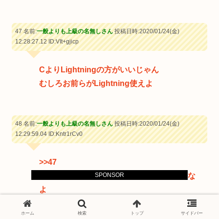
47 名前:
一般よりも上級の名無しさん
投稿日時:2020/01/24(金)
12:28:27.12
ID:VIt+gjicp
CよりLightningの方がいいじゃん
むしろお前らがLightning使えよ
48 名前:
一般よりも上級の名無しさん
投稿日時:2020/01/24(金)
12:29:59.04
ID:Kntr1rCv0
>>47
SPONSOR
一企業の独自企画に統一しろとか冗談言うな
よ
ホーム
検索
トップ
サイドバー