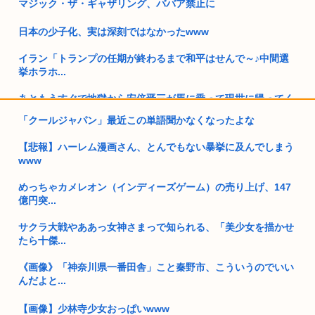
マジック・ザ・ギャザリング、ババア禁止に
日本の少子化、実は深刻ではなかったwww
イラン「トランプの任期が終わるまで和平はせんで～♪中間選
挙ホラホ...
あともうすぐで地獄から安倍晋三が馬に乗って現世に帰ってく
るぞ！！
「クールジャパン」最近この単語聞かなくなったよな
中国人「なぜ日本人は原爆を落としたアメリカで無く、中国を
【悲報】ハーレム漫画さん、とんでもない暴挙に及んでしまう
憎むので...
www
【高市】高市早苗「彼氏に手編みのマフラーって嘘ついて市販
めっちゃカメレオン（インディーズゲーム）の売り上げ、147
のマフラ...
億円突...
ぬい活オタクさん、アフガニスタンの検問所でぬい撮りしよう
サクラ大戦やああっ女神さまっで知られる、「美少女を描かせ
としてタ...
たら十傑...
日本(飯まずい、母国語ゴミ、差別主義者多い)←これ
《画像》「神奈川県一番田舎」こと秦野市、こういうのでいい
んだよと...
高市の次に総理大臣になりそうな政治家www
【画像】少林寺少女おっぱいwww