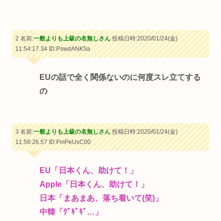
2 名前:
一般よりも上級の名無しさん
投稿日時:2020/01/24(金)
11:54:17.34
ID:PswdANK5a
EUの話で全く関係ないのに何度スレ立てする
の
3 名前:
一般よりも上級の名無しさん
投稿日時:2020/01/24(金)
11:56:26.57
ID:FmPeUxC00
EU「日本くん、助けて！」
Apple「日本くん、助けて！」
日本「まあまあ、落ち着いて(笑)」
中韓「ｸﾞｷﾞｷﾞ…」