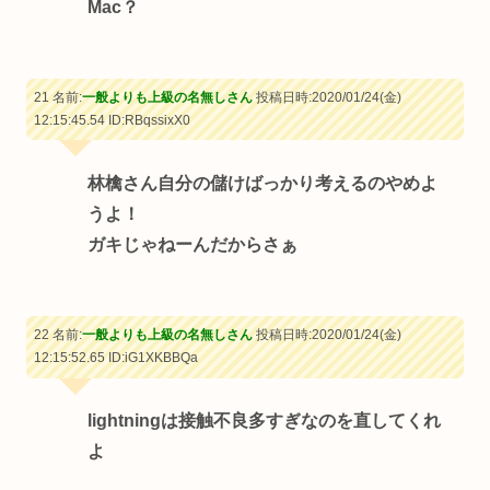
Mac？
21 名前:
一般よりも上級の名無しさん
投稿日時:2020/01/24(金)
12:15:45.54
ID:RBqssixX0
林檎さん自分の儲けばっかり考えるのやめよ
うよ！
ガキじゃねーんだからさぁ
22 名前:
一般よりも上級の名無しさん
投稿日時:2020/01/24(金)
12:15:52.65
ID:iG1XKBBQa
lightningは接触不良多すぎなのを直してくれ
よ