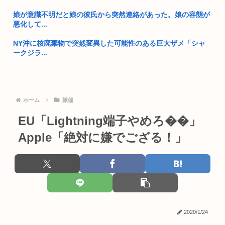
共産党 政権交代を狙える立場になる
娘が意識不明だと娘の彼氏から突然連絡があった。娘の容態が
【画像】みつどもえの長女、改めて見直してみると普通に美少
悪化して...
女www
NY沖に核廃棄物で突然変異した可能性のある巨大ザメ「シャ
小野田紀美大臣「憲法で定められた国民の義務は【勤労・納
ークジラ...
税・教育】...
ドラクエ8のゼシカ、冷静に見ると可愛くない
ワイ、明日出会い系の女の子とセ○するんだが大丈夫なのか？
気象庁「うわああああ！！『10年に一度』の著しい高温が来る
「(玉城デニー知事は)極左暴力集団が全部支えている」大浜一
ホーム
嫌儲
ぞ！！...
郎・沖...
EU「Lightning端子やめろ��」
片山さつき、高市反逆罪で粛清へwww
外国人「日本の女は世界で最も醜い。見た目も性格もブサイ
Apple「絶対に嫌でござる！」
ク」 10...
阿波踊り 踊り子女性の体の一部“強調動画”拡散
自民党「グエンやクルドなら介護士資格なくても介護の仕事し
B’z稲葉浩志の歌詞は何かに本気で取り組んでみないと実感と
てええで...
してわ...
ワイ、学校内で姫的ポジションを取らされて性癖がバグり始め
「踊る大捜査線」新作に声優4人出演 立木文彦・津田健次郎・
る
関智一...
2020/1/24
若者の間で「日本共産党」が人気急増
第14回ハヤカワSFコンテスト大賞作品のあらすじ、ガチで面