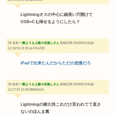
Lightningオスの中心に細長い穴開けて
USB=Cも挿せるようにしたら？
26 名前:
一般よりも上級の名無しさん
投稿日時:2020/01/24(金)
12:16:53.21
ID:aLP4LVIZ0
iPadで出来たんだからただの怠慢だろ
29 名前:
一般よりも上級の名無しさん
投稿日時:2020/01/24(金)
12:17:57.23
ID:8f0KfAn10
Lightningの耐久性これだけ言われてて直さ
ないのほんま糞