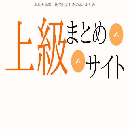
上級国民御用達でおなじみの5chまとめ