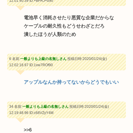
12:01:40.39
ID:+BFRJ+u90
電池早く消耗させたり悪質な企業だからな
ケーブルの耐久性もどうせわざとだろ
潰したほうが人類のため
6 名前:
一般よりも上級の名無しさん
投稿日時:2020/01/24(金)
12:02:18.97
ID:1xw7ROf90
アップルなんか持ってないからどうでもいい
34 名前:
一般よりも上級の名無しさん
投稿日時:2020/01/24(金)
12:19:48.96
ID:c68VZyY4M
>>6