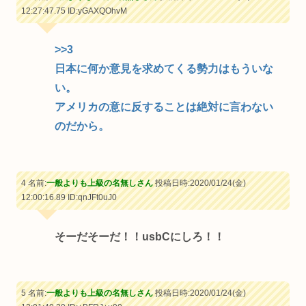
12:27:47.75
ID:yGAXQOhvM
>>3
日本に何か意見を求めてくる勢力はもういな
い。
アメリカの意に反することは絶対に言わない
のだから。
4 名前:
一般よりも上級の名無しさん
投稿日時:2020/01/24(金)
12:00:16.89
ID:qnJFt0uJ0
そーだそーだ！！usbCにしろ！！
5 名前:
一般よりも上級の名無しさん
投稿日時:2020/01/24(金)