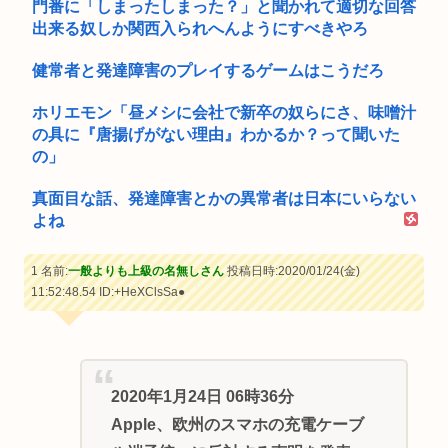
門番に「しまったしまった？」と聞かれて適切な回答
出来る奴しか関西入られへんようにすべきやろ
健常者と発達障害のプレイするゲームはこうだろ
ホリエモン「昼メシに会社で新卒の奴らにさ、味噌汁
の具に『唐揚げがない理由』わかるか？って聞いた
の」
真面目な話、発達障害とかの異常者は日本にいらない
よね
1 名前:
一般よりも上級の名無しさん
投稿日時:2020/01/24(金)
11:52:48.54
ID:+HeXClsSa●
2020年1月24日 06時36分
Apple、欧州のスマホの充電ケーブ