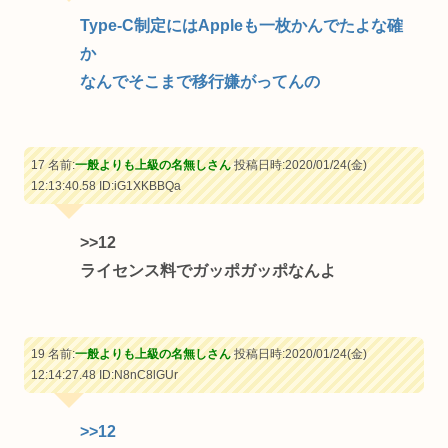
Type-C制定にはAppleも一枚かんでたよな確
か
なんでそこまで移行嫌がってんの
17 名前:
一般よりも上級の名無しさん
投稿日時:2020/01/24(金)
12:13:40.58
ID:iG1XKBBQa
>>12
ライセンス料でガッポガッポなんよ
19 名前:
一般よりも上級の名無しさん
投稿日時:2020/01/24(金)
12:14:27.48
ID:N8nC8lGUr
>>12