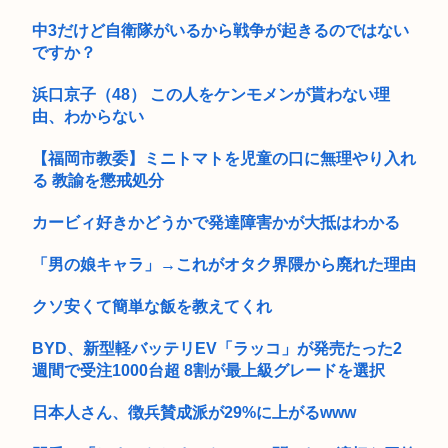
イ」の渾...
中3だけど自衛隊がいるから戦争が起きるのではない
ですか？
浜口京子（48） この人をケンモメンが貰わない理
由、わからない
【福岡市教委】ミニトマトを児童の口に無理やり入れ
る 教諭を懲戒処分
カービィ好きかどうかで発達障害かが大抵はわかる
「男の娘キャラ」→これがオタク界隈から廃れた理由
クソ安くて簡単な飯を教えてくれ
BYD、新型軽バッテリEV「ラッコ」が発売たった2
週間で受注1000台超 8割が最上級グレードを選択
日本人さん、徴兵賛成派が29%に上がるwww