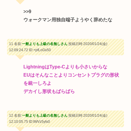
>>9
ウォークマン用独自端子ようやく辞めたな
11 名前:
一般よりも上級の名無しさん
投稿日時:2020/01/24(金)
12:09:24.72
ID:+pfLoGx50
LightningはType-Cよりも小さいからな
EUはそんなことよりコンセントプラグの形状
を統一しろよ
デカイし形状もばらばら
12 名前:
一般よりも上級の名無しさん
投稿日時:2020/01/24(金)
12:10:05.75
ID:tWVz5yts0