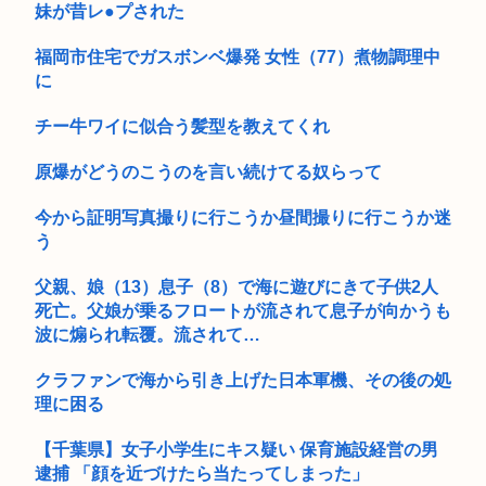
白そう...
妹が昔レ●プされた
親戚の叔父さんが経営してる漬物工場が人手不足でヤバいらし
福岡市住宅でガスボンベ爆発 女性（77）煮物調理中
い
に
Q.eスポーツはスポーツなのか？ ゲーム一時間辺りの消費カロ
チー牛ワイに似合う髪型を教えてくれ
リー...
原爆がどうのこうのを言い続けてる奴らって
ジャパネットたかた、高市早苗にブチギレwww
ウクライナがロシア中部の石油コンビナートをドローン攻撃し
今から証明写真撮りに行こうか昼間撮りに行こうか迷
て13人...
う
「冷凍うどん」、遂に世間に見つかりだすwww
父親、娘（13）息子（8）で海に遊びにきて子供2人
死亡。父娘が乗るフロートが流されて息子が向かうも
蓮舫氏「高市首相は歯科受診を8月6日（原爆の日）を避けて行
波に煽られ転覆。流されて…
くべき...
クラファンで海から引き上げた日本軍機、その後の処
ドラクエシリーズで一番好きなラスボス
理に困る
中国製の動画生成AI「MiniMaxH3」、動画や画像、音楽の参...
【千葉県】女子小学生にキス疑い 保育施設経営の男
【祝】日本政府、東京大空襲を指揮し「悪魔」「皆殺しのルメ
逮捕 「顔を近づけたら当たってしまった」