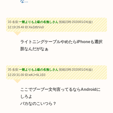
な…
33 名前:
一般よりも上級の名無しさん
投稿日時:2020/01/24(金)
12:19:29.46
ID:XeZdfzVu0
ライトニングケーブルやめたらiPhoneも選択
肢なんだがなぁ
35 名前:
一般よりも上級の名無しさん
投稿日時:2020/01/24(金)
12:20:31.00
ID:wKJ+6L1E0
ここでブーブー文句言ってるならAndroidに
しろよ
バカなのこいつら？