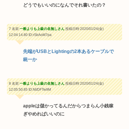
どうでもいいのになんでそれ書いたの？
7 名前:
一般よりも上級の名無しさん
投稿日時:2020/01/24(金)
12:04:14.80
ID:rSbAoM7pa
先端がUSBとLightingの2本あるケーブルで
統一か
8 名前:
一般よりも上級の名無しさん
投稿日時:2020/01/24(金)
12:05:50.85
ID:Nt/DFTw9M
appleは儲かってるんだからつまらん小銭稼
ぎやめればいいのに