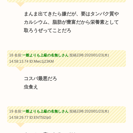
まんま出てきたら嫌だが、要はタンパク質や
カルシウム、脂肪が豊富だから栄養素として
取ろうぜってことだろ
18 名前:
一般よりも上級の名無しさん
投稿日時:2020/01/23(木)
14:58:13.74
ID:Mwc1j23KM
コスパ最悪だろ
虫食え
19 名前:
一般よりも上級の名無しさん
投稿日時:2020/01/23(木)
14:58:29.77
ID:ENT5I2/p0