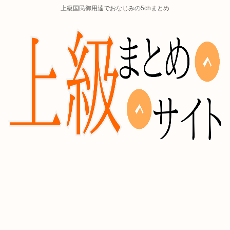
上級国民御用達でおなじみの5chまとめ