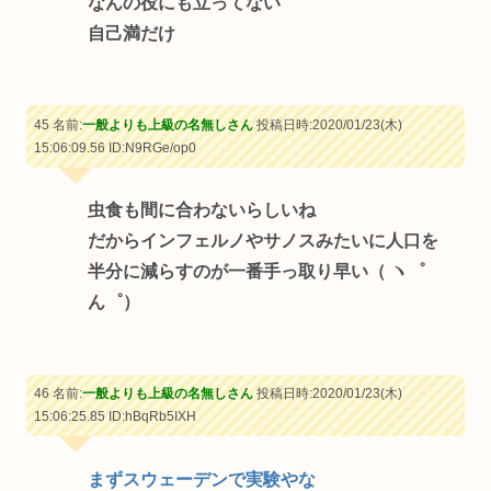
なんの役にも立ってない
自己満だけ
45 名前:
一般よりも上級の名無しさん
投稿日時:2020/01/23(木)
15:06:09.56
ID:N9RGe/op0
虫食も間に合わないらしいね
だからインフェルノやサノスみたいに人口を
半分に減らすのが一番手っ取り早い（ ヽ゜
ん゜）
46 名前:
一般よりも上級の名無しさん
投稿日時:2020/01/23(木)
15:06:25.85
ID:hBqRb5IXH
まずスウェーデンで実験やな