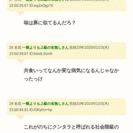
15:00:26.67
ID:wgZxOgy70
味は豚に似てるんだろ？
28 名前:
一般よりも上級の名無しさん
投稿日時:2020/01/23(木)
15:00:39.87
ID:brddL0sm0
共食いってなんか変な病気になるんじゃなか
ったっけ
29 名前:
一般よりも上級の名無しさん
投稿日時:2020/01/23(木)
15:00:44.81
ID:iOKyHz+hp
これがのちにクンタラと呼ばれる社会階級の