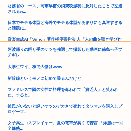
財務省のエース、高市早苗の消費税減税に反対したことで左遷
されるw...
日本でモテる体型と海外でモテる体型があまりにも真逆すぎる
と話題に...
音楽生成AI「Suno」著作権侵害判決 人「人の曲を聴き学び作
曲...
阿波踊りの踊り手のケツを強調して撮影した動画に徳島っ子ブ
チギレ
物流業界で「パワードスーツ」導入加速 韓国
大学生ワイ、株で大儲けwww
100万すら貯金が無い奴が半数もいるとか貧困国過ぎないか？
www
新幹線というモノに初めて乗るんだけど
無趣味ぼっち独身一人暮らしの人ってどうやって人生楽しんで
ファミレスで隣の女性に料理を奪われて「貧乏人」と笑われ
んの？
た。すると...
ぼく婚活パーティに参加、女性参加者4人で参加費5000円、結
彼氏がいないと謳いケツのデカさで売れてタワマンを購入しプ
果マ...
ロゲーマ...
日本航空123便事故、完全に風化してしまう…
女子高生コスプレイヤー、夏の電車が臭くて苦言 「洋服は一回
全部熱...
進次郎「辺野古の事故ガー!」 記者「米兵がレ●プしました