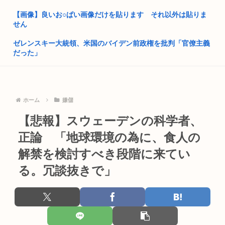
が?」 ...
【画像】良いお○ぱい画像だけを貼ります それ以外は貼りま
せん
高市政権の消費税減税に反対している9人の自民党議員が全て
判明ww...
ゼレンスキー大統領、米国のバイデン前政権を批判「官僚主義
だった」
独身弱男、お盆のスーパーで大失態www
【画像】人気Å◯女優、年収の明細をアップするも2分で消した
靖国神社「軍服のコスプレやめろ、"慰霊"の意味考えろ」
その金...
ネトウヨ「在日特権やばい。働かずに年間600万円もらって豪
ホーム
嫌儲
樹里と中学生のカーセクロス完全版。新事実発見した。
遊して...
【悲報】スウェーデンの科学者、
はっきり言う、無差別大量殺人を実行して死刑になりたい。
阿波おどりで女性のカラダを強調した動画が拡散されてるらし
い！許せ...
正論 「地球環境の為に、食人の
高市早苗「寝てない」それは分かったが「徹夜したので辛くて
宿題やっ...
解禁を検討すべき段階に来てい
日本人「失われた30年ヤバいだろ…貧乏になりすぎ…もう愛国
保守を...
る。冗談抜きで」
チンポの大きさや形、硬度でバトルするゲーム「ポコチンモン
スター」...
中国さん、日本に対しあまりにも酷い暴言を放つ 「侵略戦争仕
掛けた...
スマホゲー、サ終が相次ぎ開発・運営事業者の倒産が急増 完全
にオワ...
【大阪】58歳日本人男性の、80歳母の腹を踏みつけ肋骨8本を
バキ...