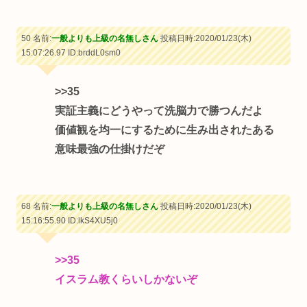
50 名前:
一般よりも上級の名無しさん
投稿日時:2020/01/23(木)
15:07:26.97
ID:brddL0sm0
>>35
実証主義にどうやって洗脳力で勝つんだよ
価値観を均一にするために生み出されたある
意味最強の仕掛けだぞ
68 名前:
一般よりも上級の名無しさん
投稿日時:2020/01/23(木)
15:16:55.90
ID:lkS4XU5j0
>>35
イスラム教くらいしかないぞ