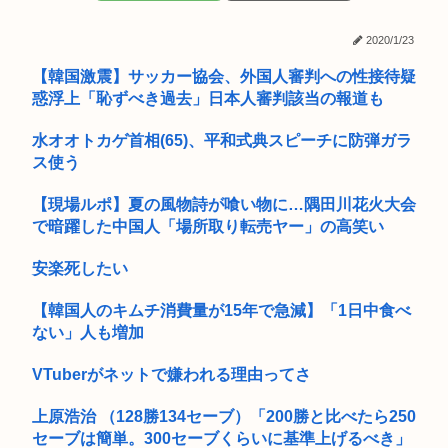
秋田県のエリート幹部、オンライン会見でバスローブ姿にタバ
コ喫煙。...
高市早苗、3000万円以上の高級新公用車を購入させ贅を尽くし
2020/1/23
た後...
高市、国民栄誉賞で記念品に自分の名前を入れ自分メインのPV
【韓国激震】サッカー協会、外国人審判への性接待疑
撮影し...
惑浮上「恥ずべき過去」日本人審判該当の報道も
【驚愕】インドネシアに「ドラえもん」16人、「のび太」は
181人
水オオトカゲ首相(65)、平和式典スピーチに防弾ガラ
ス使う
地震
【現場ルポ】夏の風物詩が喰い物に…隅田川花火大会
白亜紀の3段階の食物連鎖が如実にわかる化石を発見
で暗躍した中国人「場所取り転売ヤー」の高笑い
人気アメリカ人YouTuberのニック兄さん「中国人が日本人よ
安楽死したい
り...
【韓国人のキムチ消費量が15年で急減】「1日中食べ
AIに「ドラクエ5の昔風アニメを作って」と命令してできた作
品がこ...
ない」人も増加
『ポケモンカード』バンダイのカードゲームも転売対策に”マ
VTuberがネットで嫌われる理由ってさ
イナンバ...
上原浩治 （128勝134セーブ）「200勝と比べたら250
高市早苗のニュース記事、コメント欄閉鎖…
セーブは簡単。300セーブくらいに基準上げるべき」