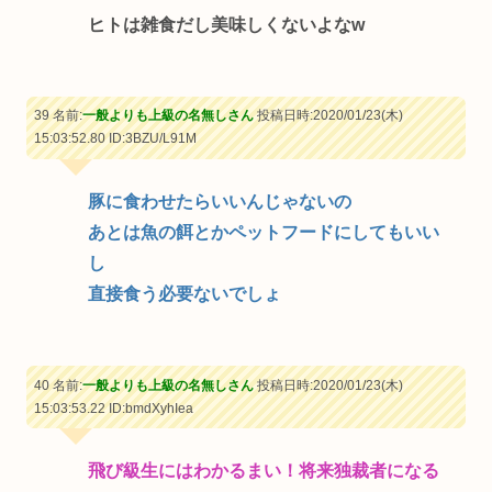
ヒトは雑食だし美味しくないよなw
39 名前:
一般よりも上級の名無しさん
投稿日時:2020/01/23(木)
15:03:52.80
ID:3BZU/L91M
豚に食わせたらいいんじゃないの
あとは魚の餌とかペットフードにしてもいい
し
直接食う必要ないでしょ
40 名前:
一般よりも上級の名無しさん
投稿日時:2020/01/23(木)
15:03:53.22
ID:bmdXyhIea
飛び級生にはわかるまい！将来独裁者になる