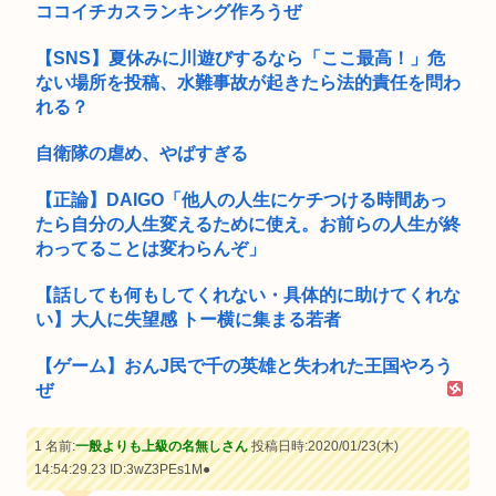
ココイチカスランキング作ろうぜ
【SNS】夏休みに川遊びするなら「ここ最高！」危
ない場所を投稿、水難事故が起きたら法的責任を問わ
れる？
自衛隊の虐め、やばすぎる
【正論】DAIGO「他人の人生にケチつける時間あっ
たら自分の人生変えるために使え。お前らの人生が終
わってることは変わらんぞ」
【話しても何もしてくれない・具体的に助けてくれな
い】大人に失望感 トー横に集まる若者
【ゲーム】おんJ民で千の英雄と失われた王国やろう
ぜ
1 名前:
一般よりも上級の名無しさん
投稿日時:2020/01/23(木)
14:54:29.23
ID:3wZ3PEs1M●