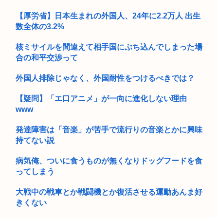
【動画】まんさん同士の事故、地獄
【厚労省】日本生まれの外国人、24年に2.2万人 出生
数全体の3.2%
核ミサイルを間違えて相手国にぶち込んでしまった場
合の和平交渉って
外国人排除じゃなく、外国耐性をつけるべきでは？
【疑問】「エ口アニメ」が一向に進化しない理由
www
発達障害は「音楽」が苦手で流行りの音楽とかに興味
持てない説
病気俺、ついに食うものが無くなりドッグフードを食
ってしまう
大戦中の戦車とか戦闘機とか復活させる運動あんま好
きくない