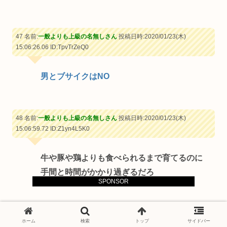
47 名前:
一般よりも上級の名無しさん
投稿日時:2020/01/23(木)
15:06:26.06
ID:TpvTrZeQ0
男とブサイクはNO
48 名前:
一般よりも上級の名無しさん
投稿日時:2020/01/23(木)
15:06:59.72
ID:Z1yn4L5K0
牛や豚や鶏よりも食べられるまで育てるのに
手間と時間がかかり過ぎるだろ
SPONSOR
49 名前:
一般よりも上級の名無しさん
投稿日時:2020/01/23(木)
ホーム
検索
トップ
サイドバー
15:07:04.15
ID:LflCMBMFF