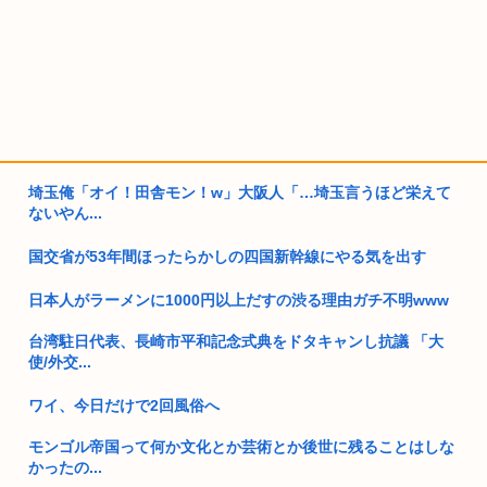
埼玉俺「オイ！田舎モン！w」大阪人「…埼玉言うほど栄えて
ないやん...
国交省が53年間ほったらかしの四国新幹線にやる気を出す
日本人がラーメンに1000円以上だすの渋る理由ガチ不明www
台湾駐日代表、長崎市平和記念式典をドタキャンし抗議 「大
使/外交...
ワイ、今日だけで2回風俗へ
モンゴル帝国って何か文化とか芸術とか後世に残ることはしな
かったの...