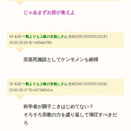
じゃあまずお前が食えよ
34 名前:
一般よりも上級の名無しさん
投稿日時:2020/01/23(木)
15:02:29.09
ID:+kIGdw7B0
安楽死施設としてケンモメンも納得
35 名前:
一般よりも上級の名無しさん
投稿日時:2020/01/23(木)
15:02:45.27
ID:sA7SbExUa
科学者が調子こきはじめてない？
そろそろ宗教の力を盛り返して弾圧すべきだ
ろ