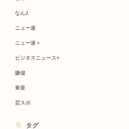
ルタナメタル=ラウドロック（和製英語）...
なんJ
器、受注停止。
ニュー速
「女批判する奴に限って女でヌイてたりす...
ニュー速＋
5歳~40歳くらいの男しか知らないバ...
ビジネスニュース+
中症で死亡 スポーツドリンクやゼリー飲...
逮捕しなくていい理由を考えるために10...
嫌儲
すぎるwww
東亜
芸スポ
タグ