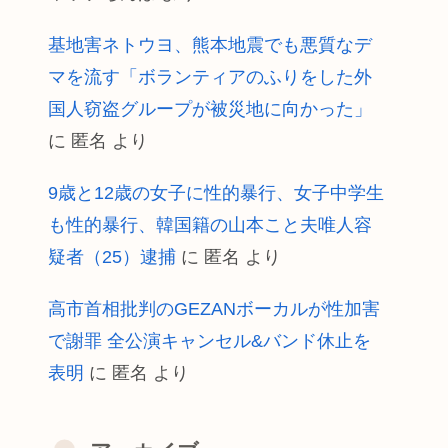
基地害ネトウヨ、熊本地震でも悪質なデ
マを流す「ボランティアのふりをした外
国人窃盗グループが被災地に向かった」
に
匿名
より
9歳と12歳の女子に性的暴行、女子中学生
も性的暴行、韓国籍の山本こと夫唯人容
疑者（25）逮捕
に
匿名
より
高市首相批判のGEZANボーカルが性加害
で謝罪 全公演キャンセル&バンド休止を
表明
に
匿名
より