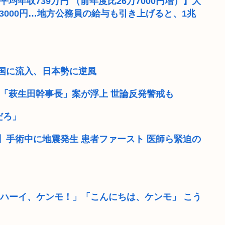
平均年収739万円 （前年度比26万7000円増）】大
8万3000円…地方公務員の給与も引き上げると、1兆
興国に流入、日本勢に逆風
「萩生田幹事長」案が浮上 世論反発警戒も
だろ」
手術中に地震発生 患者ファースト 医師ら緊迫の
囲「ハーイ、ケンモ！」「こんにちは、ケンモ」 こう