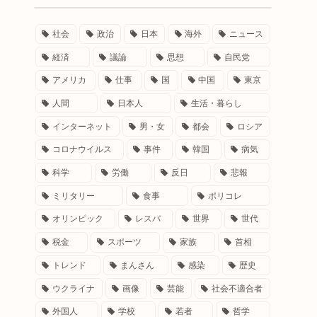
社会
政治
日本
海外
ニュース
経済
議論
思想
自民党
アメリカ
仕事
国
中国
東京
人間
日本人
生活・暮らし
インターネット
男・女
都会
ロシア
コロナウイルス
事件
韓国
病気
科学
労働
反日
悲報
ミリタリー
食事
ポリコレ
オリンピック
レスバ
世界
世代
税金
スポーツ
家族
首相
トレンド
まんさん
感染
歴史
ウクライナ
画像
芸能
社会不適合者
外国人
学校
若者
哲学