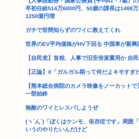
【人事院勧告・国家公務員 (平均41・7歳）の
卒初任給514万6000円、50歳の課長は148
1250億円増
ガチで世間知らずのワイに教えてくれ
世界のEV平均価格がHV下回る 中国車が新
【自民党】首相、人事で旧安倍派重用か 自民
【正論】X「ガルガル期って何だよキモすぎ
【熊本総合病院のカメラ映像をノーカットで】
一部始終
無敵のワイとレスバしようぜ
(ヽ´ん`)「ぼくはケンモ、依存症です」周
いうのやりたいんだけど