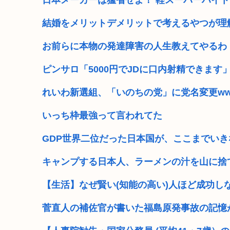
日本メーカーは猛省せよ！ 軽スーパーハイト
ヨーロッパの渇水ガチでヤバそう、イギリスは7月の降水
結婚をメリットデメリットで考えるやつが理
さもしい熊本県民「食事、ベッド、エアコン」を政
お前らに本物の発達障害の人生教えてやるわ
靖国神社、軍服コスプレでの参拝を禁止へ
ピンサロ「5000円でJDに口内射精できます
【高市】トランプ「イランが核入手したら2分でイタリ
れいわ新選組、「いのちの党」に党名変更w
NISAのせいで少子化加速してるけどこれ本当に政策と
いっち枠最強って言われてた
高市早苗「袴田さんを犯人だと思ってないわよ！判決が
GDP世界二位だった日本国が、ここまでい
【維新速報】副首都・大阪都「大阪万博の跡地を “お金
キャンプする日本人、ラーメンの汁を山に捨
【生活】なぜ賢い(知能の高い)人ほど成功し
菅直人の補佐官が書いた福島原発事故の記憶