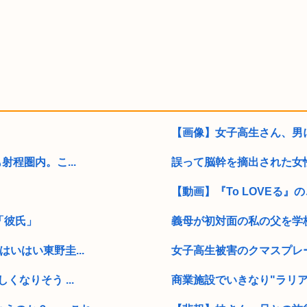
【画像】女子高生さん、男
程圏内。こ...
誤って脳幹を摘出された女性
【動画】『To LOVEる』
「彼氏」
義母が初対面の私の父を学校
いはい東野圭...
女子高生被害のクマスプレー
なりそう ...
商業施設でいきなり"ラリア