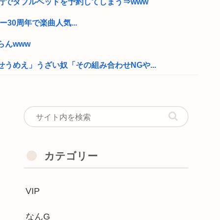
行でダブルベッドを予約してしまう⇒www
デビュー30周年で楽曲人気...
らんwww
うめえ」うざい奴「その組み合わせNGや...
、AVと間違われて海外でバズるwww
ってこれなんで人気なの
、デカパイすぎて万バズしてしまうwww
カテゴリー
了
VIP
P
痛
なんG