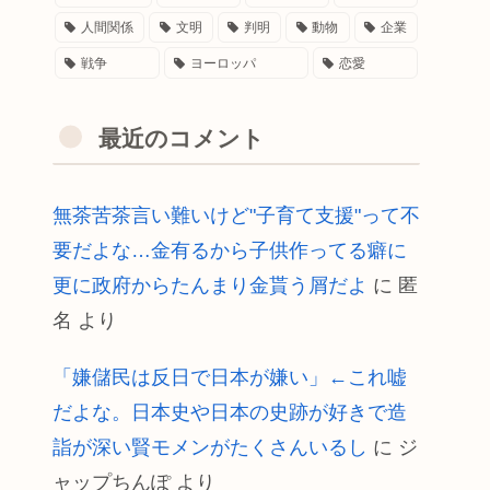
人間関係
文明
判明
動物
企業
戦争
ヨーロッパ
恋愛
最近のコメント
無茶苦茶言い難いけど"子育て支援"って不
要だよな…金有るから子供作ってる癖に
更に政府からたんまり金貰う屑だよ
に
匿
名
より
「嫌儲民は反日で日本が嫌い」←これ嘘
だよな。日本史や日本の史跡が好きで造
詣が深い賢モメンがたくさんいるし
に
ジ
ャップちんぽ
より