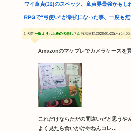
ワイ童貞(32)のスペック、童貞界最強かもし
RPGで"弓使い"が最強になった事、一度も無
1 名前:
一般よりも上級の名無しさん
投稿日時:2020/01/23(木) 14:05:
Amazonのマケプレでカメラケースを
これだけならただの間違いだと思うや
よく見たら食いかけやねんコレ…