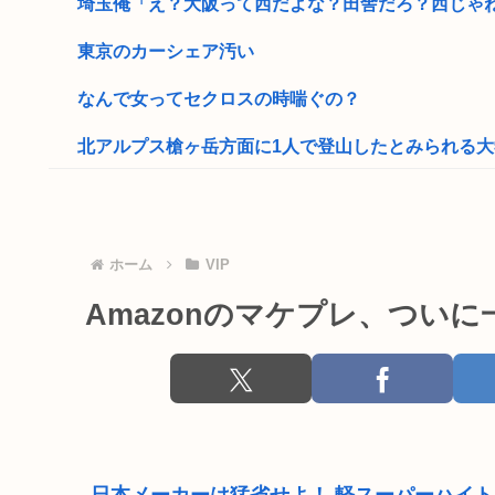
埼玉俺「え？大阪って西だよな？田舎だろ？西じゃねえ
東京のカーシェア汚い
なんで女ってセクロスの時喘ぐの？
北アルプス槍ヶ岳方面に1人で登山したとみられる大学生
コミュ障の独身おじに「機嫌悪い？」「なんで怒ってん
読売新聞さん、販売店が破産 高市早苗応援新聞なのに
ホーム
VIP
陰キャ女さん「顔出ししたろwwwどん!!!www」パシ
Amazonのマケプレ、つい
高市早苗、また怪しい経歴が出てくるwww
靖国神社、自衛官以外の軍服を禁止「コスプレは英
【画像】まんさん「貧乳だから男水着で市民プールいっ
【なにわ大阪】「こりゃひどいですね…」 花火大会の