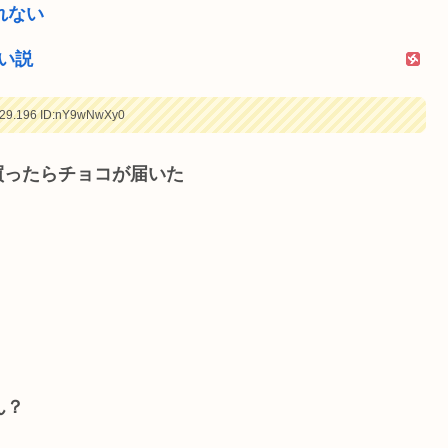
れない
い説
29.196
ID:nY9wNwXy0
買ったらチョコが届いた
ん？