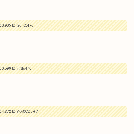
18.935
ID:t9gjKQ1kd
30.590
ID:IrtNfq470
14.372
ID:YkA0CDbHM