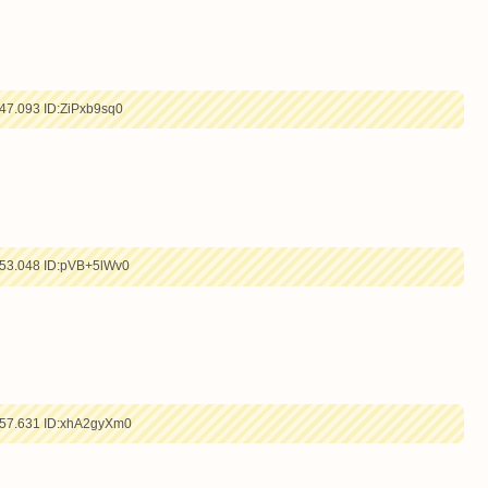
47.093
ID:ZiPxb9sq0
53.048
ID:pVB+5lWv0
57.631
ID:xhA2gyXm0