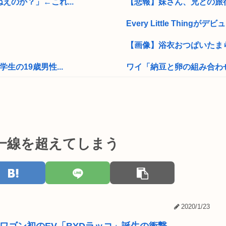
のか？」←これ...
【悲報】妹さん、兄との旅
Every Little Thingが
【画像】浴衣おつぱいたま
の19歳男性...
ワイ「納豆と卵の組み合わせ
の？」「なんで...
中学生の射精ってすごいな
なぜ普通の日本...
【画像】大物YouTuber
ャ
シャングリラフロンティア
に一線を超えてしまう
【下着画像】村重杏奈さん
霊を侮辱」
2026年度 暑さのピーク終
たら周りがコソ...
ワイ、マジで小学生、初VI
2020/1/23
翌朝、河川敷に...
【訃報】下痢…やばい、腹