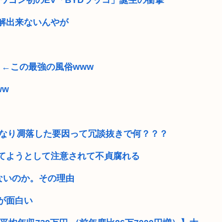
ワゴン初のEV「BYDラッコ」誕生の衝撃
量がゼロに ...
【再評価】ニューメタル・オ
解出来ないんやが
府に切望。
【緊急高市速報】ガス警報
現役JK、違和感を感じだす
」←この最強の風俗www
ア滅亡させられ...
イナゴライダーとかいう今の3
ww
して合ってる...
ファン付き作業着使用男性熱
到底承服できな...
警視庁「車カスの飯塚幸三を
きなり凋落した要因って冗談抜きで何？？？
持ち向けの別...
鳥刺し専門店、ガチでヤバ
てようとして注意されて不貞腐れる
ないのか。その理由
が面白い