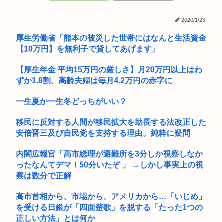
【画像】韓国人「日本人の間で『女が破滅的な人生を送るのを
(ヽ゜ん゜)「AIはアメリカに都合のいいように出力結果を操作
楽しむ陰...
され...
2020/1/23
「隣に早く家建てろ」とうるさい義母。モデルハウス巡りを報
厚生労働省「熊本の被災した世帯にはなんと生活資金
告したら...
【10万円】を無利子で貸してあげます」
⚠WARNING!!⚠生成AIが「新ウイルス」設計 細菌内で増殖...
【厚生年金 平均15万円の厳しさ】月20万円以上はわ
中学生の射精ってすごいな
ずか1.8割、高齢夫婦は毎月4.2万円の赤字に
京大付属医の医療ミスこわすぎるな
一生夏か一生冬どっちがいい？
商業施設でいきなり"ラリアット" 面識ない女子中学生の顎を右
移民に反対する人間が移民拡大を助長する法改正した
腕で...
安倍晋三及び自民党を支持する理由。純粋に疑問
【画像】このハゲにやられたJKがたくさんいるという事実
内閣広報官「高市総理が避難所を3分しか視察しなか
ったなんてデマ！50分いたぞ 」 →しかし事実上の視
スーパーでバイトしとるんやが君たち大根半切りの上部ばっか
り買うの...
察は数分で正解
39歳手取り21万ってヤバいのか？
高市首相から、市場から、アメリカから…「いじめ」
を受ける日銀が「四面楚歌」を脱する「たった1つの
「現金1000万円」or「ロックマンXのカッカッカッカって壁登
正しい方法」とは何か