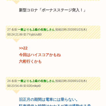
新型コロナ「ボーナスステージ突入！」
27 名前:
一般よりも上級の名無しさん
投稿日時:2020/01/23(木)
00:24:21.86
ID:7YyjbUuB0
>>22
今回はハイスコアかもね
六桁行くかも
24 名前:
一般よりも上級の名無しさん
投稿日時:2020/01/23(木)
00:23:54.46
ID:02EmIkpt0
旧正月の期間は電車には乗らない。