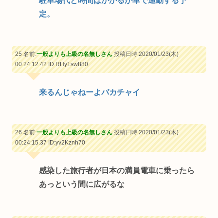
駐車場代と時間はかかるが車で通勤する予
定。
25 名前:
一般よりも上級の名無しさん
投稿日時:2020/01/23(木)
00:24:12.42
ID:RHy1sw880
来るんじゃねーよバカチャイ
26 名前:
一般よりも上級の名無しさん
投稿日時:2020/01/23(木)
00:24:15.37
ID:yv2Kznh70
感染した旅行者が日本の満員電車に乗ったら
あっという間に広がるな