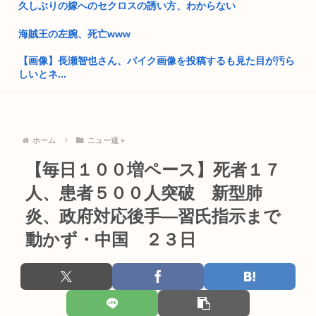
久しぶりの嫁へのセクロスの誘い方、わからない
タクシーで拉致動員されそうになったウクライナ人 奥さんのギ
ャオ...
海賊王の左腕、死亡www
旧安倍派、高市の重用により復権へ！ 「萩生田幹事長」案が浮
【画像】長瀬智也さん、バイク画像を投稿するも見た目が汚ら
上
しいとネ...
JR東日本、特急あずさの席が8割埋まると200km以上の特急料
大学教授「勉強もスポーツも親の収入で決まる。環境がないと
金...
出来るわ...
福岡県議会「みかじめ料」自民党県議団の幹部から約2000万円
ホーム
ニュー速＋
新聞さん、壮大な縦読みを仕込んでしまうwww
を要...
【毎日１００増ペース】死者１７
今月発売予定のアトリエ最新作がエ口過ぎると話題に
米連邦高裁、ホワイトハウス宴会場建設を差し止め トランプ氏
は上訴...
人、患者５００人突破 新型肺
介護・建設・運送業社員「つらいからもう辞めます…」←人が
辞めすぎ...
炎、政府対応後手―習氏指示まで
15歳少女に性的暴行した54歳、明らかにケンモメン
動かず・中国 ２３日
あんこってけっこう糖分ヤバいんだな。炭水化物がカスタード
今だからこそスト2くらいシンプルな格ゲーを作って格ゲー人
七越の1...
口を増や...
【動画】NHKニュース、とんでもない放送事故をおこしてしま
ジャンポケ斉藤の弁護士「ロケバスには運転手いた。常識的に
うww...
考えてフ...