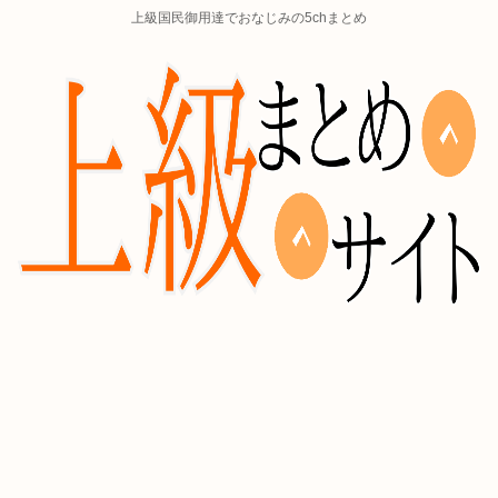
上級国民御用達でおなじみの5chまとめ