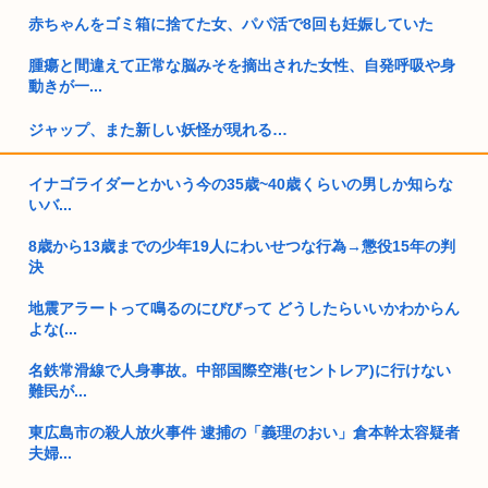
赤ちゃんをゴミ箱に捨てた女、パパ活で8回も妊娠していた
腫瘍と間違えて正常な脳みそを摘出された女性、自発呼吸や身
動きが一...
ジャップ、また新しい妖怪が現れる…
高市早苗「レ●プってタイトルに含むと法律やコンプライアン
イナゴライダーとかいう今の35歳~40歳くらいの男しか知らな
ス違反だ...
いバ...
トランプ、2028年も大統領続投を示唆
8歳から13歳までの少年19人にわいせつな行為→懲役15年の判
決
カナダ（平均年収1259万円）に行った男性「あれ？日本（平均
年収...
地震アラートって鳴るのにびびって どうしたらいいかわからん
よな(...
国債の利払い費2035年には45兆円に…財務省試算
名鉄常滑線で人身事故。中部国際空港(セントレア)に行けない
【快挙】研究職を目指す若い女性に対し国から年間五千万円の
難民が...
補助金支...
東広島市の殺人放火事件 逮捕の「義理のおい」倉本幹太容疑者
【高市PV動画】被災者から首相「全部が全部ありがたかったで
夫婦...
す」と...