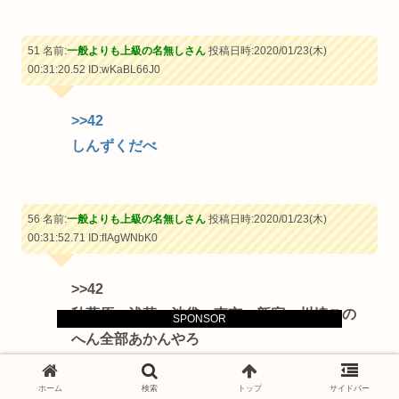
51 名前:
一般よりも上級の名無しさん
投稿日時:2020/01/23(木)
00:31:20.52
ID:wKaBL66J0
>>42
しんずくだべ
56 名前:
一般よりも上級の名無しさん
投稿日時:2020/01/23(木)
00:31:52.71
ID:fIAgWNbK0
>>42
秋葉原、浅草、池袋、東京、新宿、川崎この
SPONSOR
へん全部あかんやろ
ｗｗｗ（´･･ω` つ ）
ホーム
検索
トップ
サイドバー