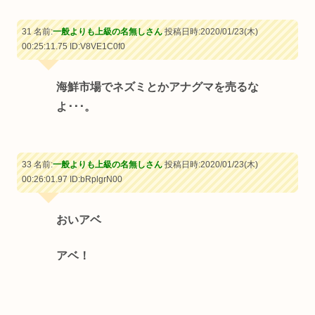
31 名前:
一般よりも上級の名無しさん
投稿日時:2020/01/23(木)
00:25:11.75
ID:V8VE1C0f0
海鮮市場でネズミとかアナグマを売るな
よ･･･。
33 名前:
一般よりも上級の名無しさん
投稿日時:2020/01/23(木)
00:26:01.97
ID:bRplgrN00
おいアベ
アベ！