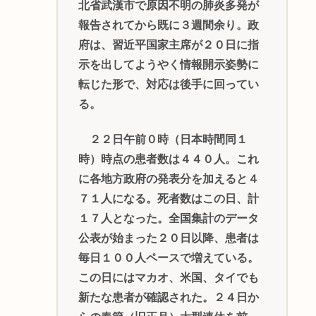
北省武漢市で原因不明の肺炎多発が
報告されてから既に３週間余り。政
府は、習近平国家主席が２０日に指
示を出してようやく情報開示姿勢に
転じた形で、対応は後手に回ってい
る。
２２日午前０時（日本時間同１
時）時点の患者数は４４０人。これ
に各地方政府の発表分を加えると４
７１人になる。死者数はこの日、計
１７人となった。全国集計のデータ
公表が始まった２０日以降、患者は
毎日１００人ペースで増えている。
この日にはマカオ、米国、タイでも
新たな患者が確認された。２４日か