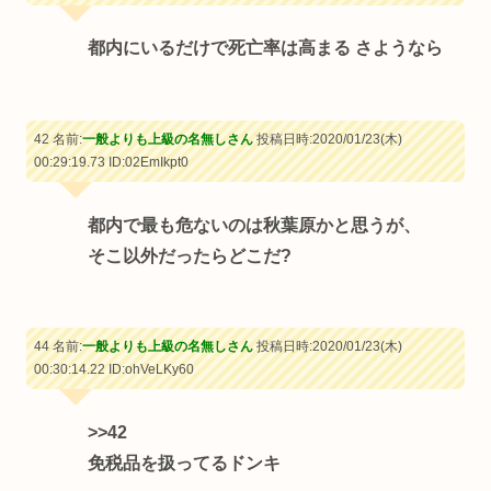
都内にいるだけで死亡率は高まる さようなら
42 名前:
一般よりも上級の名無しさん
投稿日時:2020/01/23(木)
00:29:19.73
ID:02EmIkpt0
都内で最も危ないのは秋葉原かと思うが、
そこ以外だったらどこだ?
44 名前:
一般よりも上級の名無しさん
投稿日時:2020/01/23(木)
00:30:14.22
ID:ohVeLKy60
>>42
免税品を扱ってるドンキ