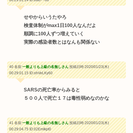
00:29:01.14
ID:8tIto++80
せやからいうたやろ
検査体制がmax1日100人なんだよ
順調に100人ずつ増えていく
実際の感染者数とはなんも関係ない
40 名前:
一般よりも上級の名無しさん
投稿日時:2020/01/23(木)
00:29:01.15
ID:ohVeLKy60
SARSの死亡率からみると
５００人で死亡１７は毒性弱めなのかな
41 名前:
一般よりも上級の名無しさん
投稿日時:2020/01/23(木)
00:29:04.75
ID:02EmIkpt0