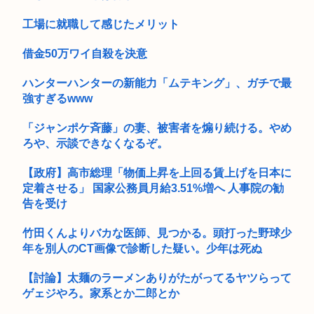
る...
工場に就職して感じたメリット
借金50万ワイ自殺を決意
ハンターハンターの新能力「ムテキング」、ガチで最
強すぎるwww
「ジャンポケ斉藤」の妻、被害者を煽り続ける。やめ
ろや、示談できなくなるぞ。
【政府】高市総理「物価上昇を上回る賃上げを日本に
定着させる」 国家公務員月給3.51%増へ 人事院の勧
告を受け
竹田くんよりバカな医師、見つかる。頭打った野球少
年を別人のCT画像で診断した疑い。少年は死ぬ
【討論】太麺のラーメンありがたがってるヤツらって
ゲェジやろ。家系とか二郎とか