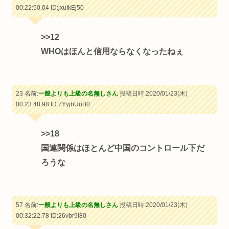
00:22:50.04
ID:jxuIkEj50
>>12
WHOはほんと信用ならなくなったねぇ
23 名前:
一般よりも上級の名無しさん
投稿日時:2020/01/23(木)
00:23:48.98
ID:7YyjbUuB0
>>18
国連関係はほとんど中国のコントロール下だ
ろうな
57 名前:
一般よりも上級の名無しさん
投稿日時:2020/01/23(木)
00:32:22.78
ID:26vbr9I80