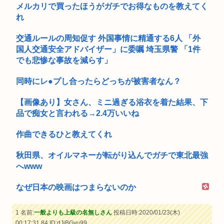
メルカリで買ったほうがガチでお得なものを教えてく
れ
交通ルールの周知促す 外国事情に精通する6人 「外
国人交通安全アドバイザー」に委嘱 埼玉県警 「1件
でも悲惨な事故を減らす」
同時にレ●プし合ったらどっちが被害者なん？
【画像あり】女さん、ミニ過ぎる浴衣を着た結果、下
品で痴女と言われる→2.4万いいね
作曲できるひと教えてくれ
秋田県、オイルマネーが転がり込んでガチで東北最強
へwww
なぜ日本の映画はつまらないのか
1 名前:
一般よりも上級の名無しさん
投稿日時:2020/01/23(木)
00:17:31.84
ID:dJjBGvu99