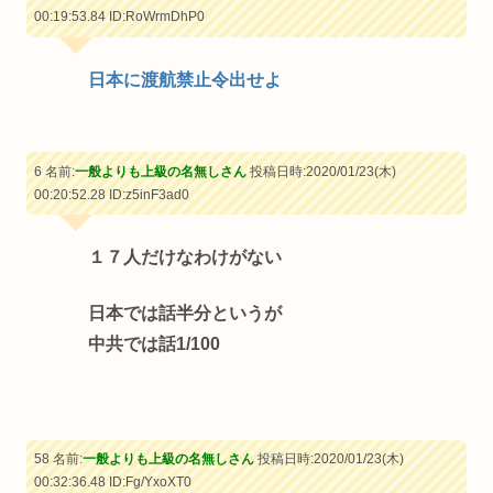
00:19:53.84
ID:RoWrmDhP0
日本に渡航禁止令出せよ
6 名前:
一般よりも上級の名無しさん
投稿日時:2020/01/23(木)
00:20:52.28
ID:z5inF3ad0
１７人だけなわけがない
日本では話半分というが
中共では話1/100
58 名前:
一般よりも上級の名無しさん
投稿日時:2020/01/23(木)
00:32:36.48
ID:Fg/YxoXT0