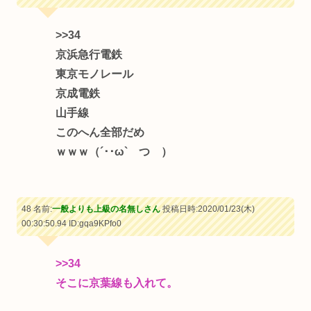
>>34
京浜急行電鉄
東京モノレール
京成電鉄
山手線
このへん全部だめ
ｗｗｗ（´･･ω` つ ）
48 名前:
一般よりも上級の名無しさん
投稿日時:2020/01/23(木)
00:30:50.94
ID:gqa9KPfo0
>>34
そこに京葉線も入れて。