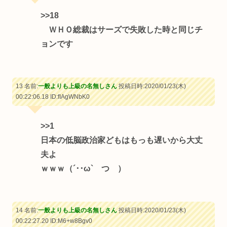
>>18
ＷＨＯ総裁はサーズで失敗した時と同じチ
ョンです
13 名前:
一般よりも上級の名無しさん
投稿日時:2020/01/23(木)
00:22:06.18
ID:fIAgWNbK0
>>1
日本の低脳政治家どもはもっも遅いから大丈
夫よ
ｗｗｗ（´･･ω` つ ）
14 名前:
一般よりも上級の名無しさん
投稿日時:2020/01/23(木)
00:22:27.20
ID:M6+w8Bgv0