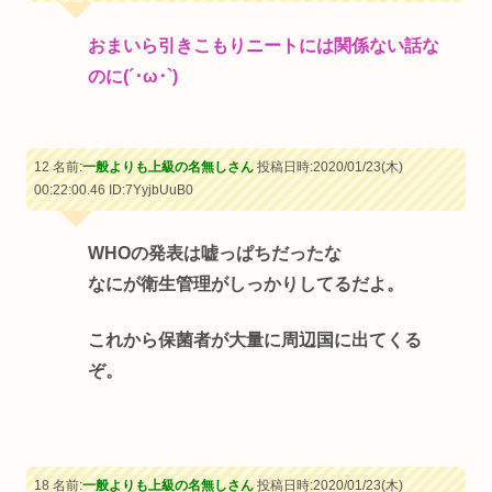
おまいら引きこもりニートには関係ない話な
のに(´･ω･`)
12 名前:
一般よりも上級の名無しさん
投稿日時:2020/01/23(木)
00:22:00.46
ID:7YyjbUuB0
WHOの発表は嘘っぱちだったな
なにが衛生管理がしっかりしてるだよ。
これから保菌者が大量に周辺国に出てくる
ぞ。
18 名前:
一般よりも上級の名無しさん
投稿日時:2020/01/23(木)