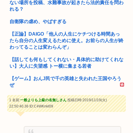
ない場所を投稿、水難事故が起きたら法的責任を問わ
れる？
自衛隊の虐め、やばすぎる
【正論】DAIGO「他人の人生にケチつける時間あっ
たら自分の人生変えるために使え。お前らの人生が終
わってることは変わらんぞ」
【話しても何もしてくれない・具体的に助けてくれな
い】大人に失望感 トー横に集まる若者
【ゲーム】おんJ民で千の英雄と失われた王国やろう
ぜ
1 名前:
一般よりも上級の名無しさん
投稿日時:2019/11/19(火)
22:50:40.36
ID:C4WKnkI09