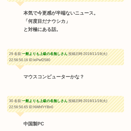
本気で今更感が半端ないニュース。
「何度目だナウシカ」
と対極にある話。
29 名前:
一般よりも上級の名無しさん
投稿日時:2019/11/19(火)
22:56:50.16
ID:lePwf2580
マウスコンピューターかな？
30 名前:
一般よりも上級の名無しさん
投稿日時:2019/11/19(火)
22:56:50.65
ID:NWhFrYBn0
中国製PC