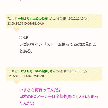
71 名前:
一般よりも上級の名無しさん
投稿日時:2019/11/19(火)
23:00:15.65
ID:OTADktOW0
>>19
レゴのマインドストーム使ってるのは見たこ
とある。
21 名前:
一般よりも上級の名無しさん
投稿日時:2019/11/19(火)
22:55:46.31
ID:dmEbVkBo0
いまさら何言ってんだよ
日本のPCメーカーは全部外資にくわれちまっ
たんだよ