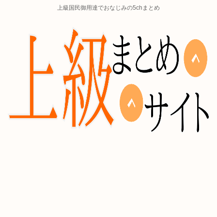
上級国民御用達でおなじみの5chまとめ