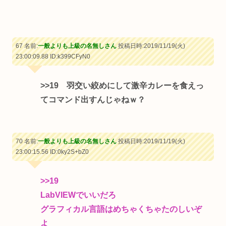
67 名前:
一般よりも上級の名無しさん
投稿日時:2019/11/19(火)
23:00:09.88
ID:k399CFyN0
>>19
羽交い絞めにして激辛カレーを食えっ
てコマンド出すんじゃねｗ？
70 名前:
一般よりも上級の名無しさん
投稿日時:2019/11/19(火)
23:00:15.56
ID:0ky2S+bZ0
>>19
LabVIEWでいいだろ
グラフィカル言語はめちゃくちゃたのしいぞ
よ