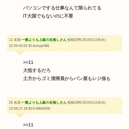
パソコンでする仕事なんて限られてる
IT大国でもないのに不要
12 名前:
一般よりも上級の名無しさん
投稿日時:2019/11/19(火)
22:54:43.02
ID:ievsujoW0
>>11
大抵するだろ
土方からゴミ清掃員からパン屋もレジ係も
25 名前:
一般よりも上級の名無しさん
投稿日時:2019/11/19(火)
22:56:27.18
ID:t+HB/dXG0
>>11