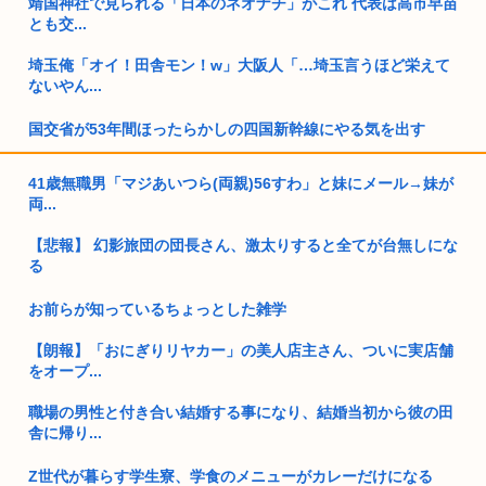
靖国神社で見られる「日本のネオナチ」がこれ 代表は高市早苗
とも交...
埼玉俺「オイ！田舎モン！w」大阪人「…埼玉言うほど栄えて
ないやん...
国交省が53年間ほったらかしの四国新幹線にやる気を出す
【画像】重音テト（31）←ワイ（19）「うおwババアやんw 」
41歳無職男「マジあいつら(両親)56すわ」と妹にメール→妹が
1...
両...
ニュー速愛国保守「沖縄人が強姦されてもなんとも思わん。米
【悲報】 幻影旅団の団長さん、激太りすると全てが台無しにな
兵のレ●...
る
【高市早苗】ドイツ女性 「靖国行ってみたけど軍服で軍歌流し
お前らが知っているちょっとした雑学
てる...
【朗報】「おにぎりリヤカー」の美人店主さん、ついに実店舗
日本人がラーメンに1000円以上だすの渋る理由ガチ不明www
をオープ...
台湾駐日代表、長崎市平和記念式典をドタキャンし抗議 「大
職場の男性と付き合い結婚する事になり、結婚当初から彼の田
使/外交...
舎に帰り...
ワイ、今日だけで2回風俗へ
Z世代が暮らす学生寮、学食のメニューがカレーだけになる