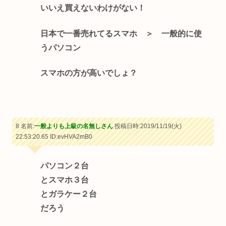
いいえ買えないわけがない！
日本で一番売れてるスマホ ＞ 一般的に使
うパソコン
スマホの方が高いでしょ？
8 名前:
一般よりも上級の名無しさん
投稿日時:2019/11/19(火)
22:53:20.65
ID:evHVA2mB0
パソコン２台
とスマホ３台
とガラケー２台
だろう