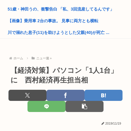
モンゴル帝国って何か文化とか芸術とか後世に残ることはしな
51歳・神田うの、衝撃告白 「私、3回流産してるんです」
かったの...
【画像】乗用車 2台の事故。 見事に両方とも横転
財務省のエース、高市早苗の消費税減税に反対したことで左遷
されるw...
川で溺れた息子(11)を助けようとした父親(40)が死亡 ...
日本でモテる体型と海外でモテる体型があまりにも真逆すぎる
ゼレンスキー大統領、米国のバイデン前政権を批判「官僚主義
と話題に...
だった」
音楽生成AI「Suno」著作権侵害判決 人「人の曲を聴き学び作
ホーム
ニュー速＋
【新潟】大学准教授モメン49歳、アルバイト86歳に轢き逃げさ
曲...
れ死...
【経済対策】パソコン「1人1台」
無趣味ぼっち独身一人暮らしの人ってどうやって人生楽しんで
チンポの大きさや形、硬度でバトルするゲーム「ポコチンモン
んの？
に 西村経済再生担当相
スター」...
進次郎「辺野古の事故ガー!」 記者「米兵がレ●プしました
が?」 ...
Fラン卒の人、あつまれー
高市政権の消費税減税に反対している9人の自民党議員が全て
HUNTER×HUNTERのヒソカ、逮捕される
判明ww...
【画像】磯山さやか(40)、乳の位置に乳輪のようなものがwww
靖国神社「軍服のコスプレやめろ、"慰霊"の意味考えろ」
2019/11/19
【腹筋崩壊】見た瞬間吹いた画像を貼っていくスレwww