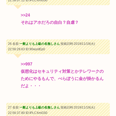
22:58:07.12
ID:IPLCXmGS0
>>24
それはアホだろの自白？自虐？
26 名前:
一般よりも上級の名無しさん
投稿日時:2019/11/19(火)
22:56:29.63
ID:90wyxtEp0
>>997
仮想化はセキュリティ対策とかテレワークの
ためにやるもんで、べらぼうに金が掛かるん
だよ・・・
27 名前:
一般よりも上級の名無しさん
投稿日時:2019/11/19(火)
22:56:37.80
ID:IPLCXmGS0