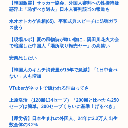
ネトウヨ「在日特権やばい。働かずに年間600万円もらって豪
【韓国激震】サッカー協会、外国人審判への性接待疑
遊して...
惑浮上「恥ずべき過去」日本人審判該当の報道も
さいきん戦争について勉強してるんだけどヤバい事知った
『ポケモンカード』バンダイのカードゲームも転売対策に”マ
水オオトカゲ首相(65)、平和式典スピーチに防弾ガラ
イナンバ...
ス使う
アメリカ人「ヘイ！JAP！なぜ和ゲーは主人公が喋らないんだ
【現場ルポ】夏の風物詩が喰い物に…隅田川花火大会
い？異...
で暗躍した中国人「場所取り転売ヤー」の高笑い
米津玄師さん、絵はプロレベルだった！！！
安楽死したい
スマホゲー、サ終が相次ぎ開発・運営事業者の倒産が急増 完全
【韓国人のキムチ消費量が15年で急減】「1日中食べ
にオワ...
ない」人も増加
彡(●)(●)「汗だくのJKのイラストを描け」 「…」
VTuberがネットで嫌われる理由ってさ
【速報】高橋宏斗、クリスタルパレスと契約合意
上原浩治 （128勝134セーブ）「200勝と比べたら250
普通の日本人「台湾人は独立したがってる！！」最新世論調査
セーブは簡単。300セーブくらいに基準上げるべき」
で現状維...
【厚労省】日本生まれの外国人、24年に2.2万人 出生
数全体の3.2%