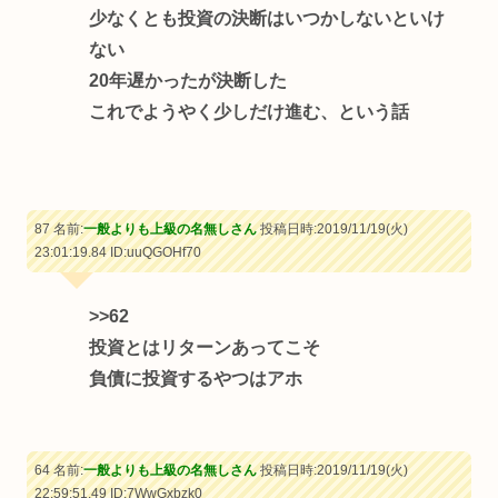
少なくとも投資の決断はいつかしないといけ
ない
20年遅かったが決断した
これでようやく少しだけ進む、という話
87 名前:
一般よりも上級の名無しさん
投稿日時:2019/11/19(火)
23:01:19.84
ID:uuQGOHf70
>>62
投資とはリターンあってこそ
負債に投資するやつはアホ
64 名前:
一般よりも上級の名無しさん
投稿日時:2019/11/19(火)
22:59:51.49
ID:7WwGxbzk0