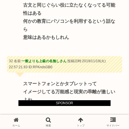
古文と同じぐらい役に立たなくなってる可能
性はある
何かの教育にパソコンを利用するという話な
ら
意味はあるかもしれん
32 名前:
一般よりも上級の名無しさん
投稿日時:2019/11/19(火)
22:57:21.93
ID:RFKndsGB0
スマートフォンとかタブレットって
イメージしてる万能感と現実の乖離が激しい
よね
SPONSOR
44 名前:
一般よりも上級の名無しさん
投稿日時:2019/11/19(火)
ホーム
検索
トップ
サイドバー