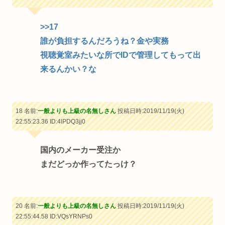
>>17
誰が負担するんだろうね？金や実務
視聴覚室みたいな所でIDで管理してもって出
来るんかい？な
18 名前:
一般よりも上級の名無しさん
投稿日時:2019/11/19(火)
22:55:23.36
ID:4lPDQ3jj0
国内のメーカー受注か
まだどっか作ってたっけ？
20 名前:
一般よりも上級の名無しさん
投稿日時:2019/11/19(火)
22:55:44.58
ID:VQsYRNPs0