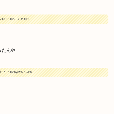
:13.66
ID:78YU/D050
ったんや
:27.16
ID:by8W7KGPa