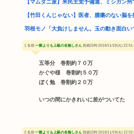
【マムダニ派】米民主党予備選、ミシガン州
【竹田くんじゃない】医者、腫瘍のない脳を
羽根モノ「大負けしません。玉の動き面白い
1 名前:
一般よりも上級の名無しさん
投稿日時:2019/11/19(火) 22:51:
五等分 巻割約７０万
かぐや様 巻割約５０万
ぼく勉 巻割約２０万
いつの間にかきれいに差がついてた
2 名前:
一般よりも上級の名無しさん
投稿日時:2019/11/19(火) 22:52: