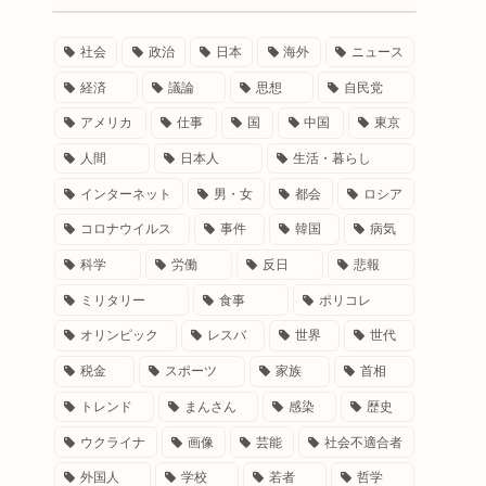
社会
政治
日本
海外
ニュース
経済
議論
思想
自民党
アメリカ
仕事
国
中国
東京
人間
日本人
生活・暮らし
インターネット
男・女
都会
ロシア
コロナウイルス
事件
韓国
病気
科学
労働
反日
悲報
ミリタリー
食事
ポリコレ
オリンピック
レスバ
世界
世代
税金
スポーツ
家族
首相
トレンド
まんさん
感染
歴史
ウクライナ
画像
芸能
社会不適合者
外国人
学校
若者
哲学