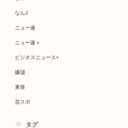
ム教えろ
なんJ
anに女がいたらSnow Man...
ニュー速
NAさん（みなちゃん）が誹謗中傷にさら...
ニュー速＋
びって どうしたらいいかわからんよな(...
ビジネスニュース+
ディングドレス姿のライザがフィギュア化...
■スが終了したけど質問ある？
嫌儲
部、迫力がすごい
東亜
芸スポ
タグ