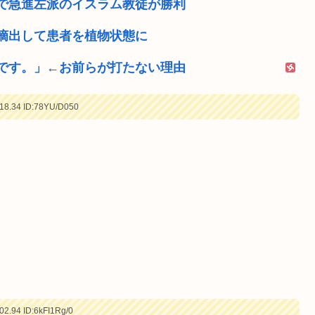
で急進左派のイスラム教徒が勝利
摘出して患者を植物状態に
です。」←お前らが打たない理由
18.34
ID:78YU/D050
02.94
ID:6kFI1Rg/0