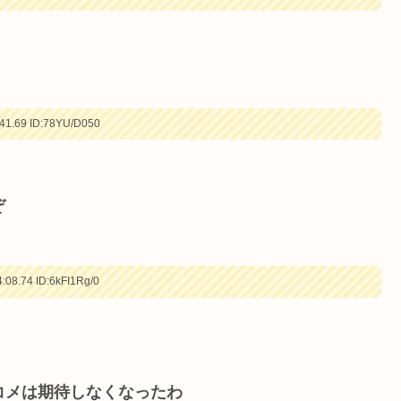
41.69
ID:78YU/D050
ぞ
:08.74
ID:6kFI1Rg/0
コメは期待しなくなったわ