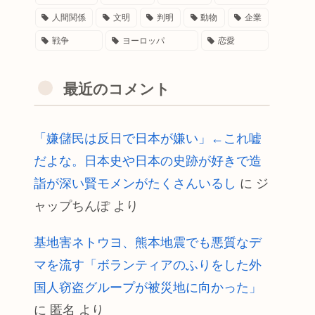
人間関係
文明
判明
動物
企業
戦争
ヨーロッパ
恋愛
最近のコメント
「嫌儲民は反日で日本が嫌い」←これ嘘
だよな。日本史や日本の史跡が好きで造
詣が深い賢モメンがたくさんいるし
に
ジ
ャップちんぽ
より
基地害ネトウヨ、熊本地震でも悪質なデ
マを流す「ボランティアのふりをした外
国人窃盗グループが被災地に向かった」
に
匿名
より