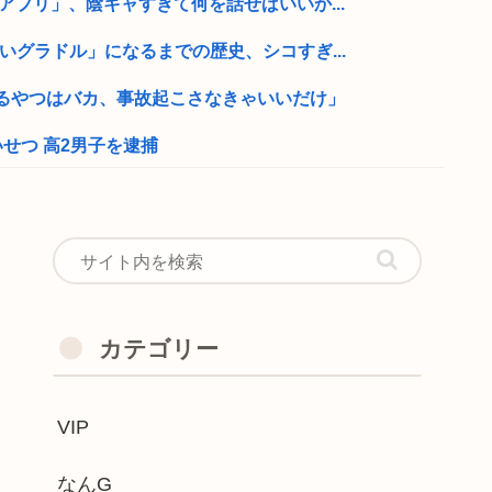
アプリ」、陰キャすぎて何を話せばいいか...
いグラドル」になるまでの歴史、シコすぎ...
るやつはバカ、事故起こさなきゃいいだけ」
せつ 高2男子を逮捕
金を被災地に持ってはいく。が、持って行...
2丁で250円か…高いけど美味そう...
湊川親方、誕生日を迎え『誰！？』と話題に
や変な喋りを見ても平気だから支持率9割...
カテゴリー
ー代表）さん、ガチギレwww
VIP
学生にナイフ突きつけて脅してレ●プw...
近隣飲食店での無銭飲食はやめてください...
なんG