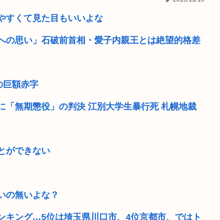
式表明 物価...
面白いシューティングゲー
やすくて見た目もいいよな
だぁ！」➡その...
竹田天皇、小学生に「Snow M
島への思い」石破前首相・愛子内親王とは絶望的格差
ら帰ってくるぞ
動画配信中に亡くなったMI
地震アラートって鳴るのにび
の巨額赤字
」
『ライザのアトリエ3』ウェ
に「無期懲役」の判決 江別大学生暴行死 札幌地裁
で圧倒的...
【速報】ワイ、嫁とのセッ
ろう」と表明
【画像】最近のJKダンス
とができない
いの無いよな？
ンキング…5位は埼玉県川口市、4位京都市、ではト