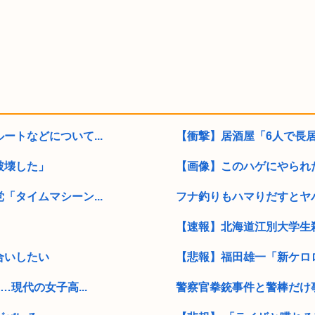
トなどについて...
【衝撃】居酒屋「6人で長居し
破壊した」
【画像】このハゲにやられ
タイムマシーン...
フナ釣りもハマりだすとヤ
【速報】北海道江別大学生殺人
合いしたい
【悲報】福田雄一「新ケロロ
現代の女子高...
警察官拳銃事件と警棒だけ事