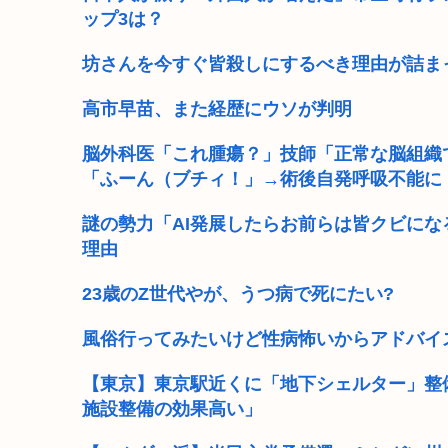
ップ3は？
坊さんを今すぐ皆殺しにするべき理由が詰ま
高市早苗、また経歴にウソが判明
脳外科医「これ腫瘍？」技師「正常な脳組織
「ふーん（ブチィ！」→術後自発呼吸不能に
謎の勢力「AI発展したらお前らは皆クビにな
理由
23歳のZ世代やが、うつ病で死にたい?
風俗行ってみたいけど性病怖いからアドバイ
【東京】東京駅近くに「地下シェルター」整
施設整備の効果高い」