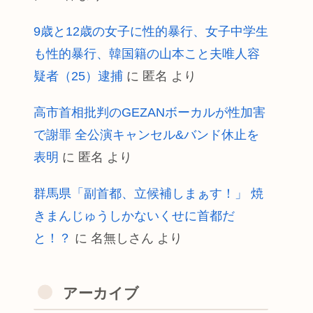
9歳と12歳の女子に性的暴行、女子中学生
も性的暴行、韓国籍の山本こと夫唯人容
疑者（25）逮捕
に
匿名
より
高市首相批判のGEZANボーカルが性加害
で謝罪 全公演キャンセル&バンド休止を
表明
に
匿名
より
群馬県「副首都、立候補しまぁす！」 焼
きまんじゅうしかないくせに首都だ
と！？
に
名無しさん
より
アーカイブ