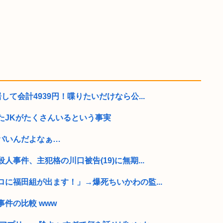
て会計4939円！喋りたいだけなら公...
たJKがたくさんいるという事実
バいんだよなぁ…
事件、主犯格の川口被告(19)に無期...
に福田組が出ます！」→爆死ちいかわの監...
件の比較 www