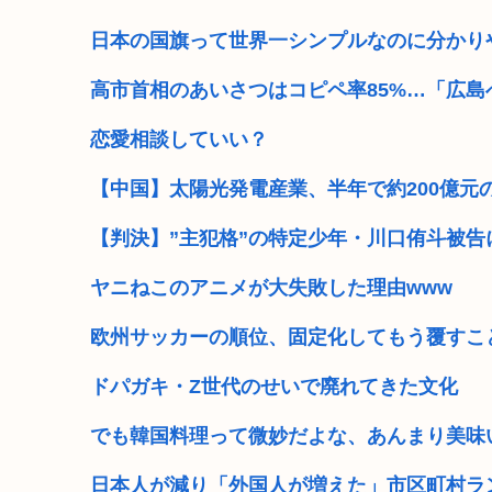
小池百合子 東京駅近くに上級国民用シェルター整備を正
日本の国旗って世界一シンプルなのに分かり
熊本県民「俺たち逆らわねえだぁ！自民党様に従います
高市首相のあいさつはコピペ率85%…「広
お前らお盆の準備をしたか？国父安倍晋三が天国か
恋愛相談していい？
ジャップはいい加減、戦争加害について認めるべき
【中国】太陽光発電産業、半年で約200億元
小泉進次郎「北朝鮮に厳重に抗議し、強く非難した
【判決】”主犯格”の特定少年・川口侑斗被告
日本さん食料自給率が過去最低に 25年度37% 主要先進
ヤニねこのアニメが大失敗した理由www
トランプ大統領、イランとの戦闘「近く終結するだ
欧州サッカーの順位、固定化してもう覆すこ
ドパガキ・Z世代のせいで廃れてきた文化
でも韓国料理って微妙だよな、あんまり美味
日本人が減り「外国人が増えた」市区町村ラ