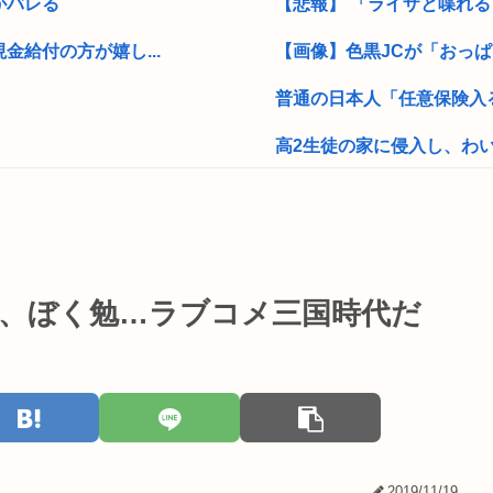
がバレる
【悲報】 「ライザと喋れる
給付の方が嬉し...
【画像】色黒JCが「おっぱ
普通の日本人「任意保険入
高2生徒の家に侵入し、わい
0年間で前例の...
元区議団長 「共産党は義援
米は高...
【衝撃】ワイ「豆腐、150g×
？中国人虐殺し...
【画像】元大関・貴景勝の
分、ぼく勉…ラブコメ三国時代だ
こういうチャラ...
日本人の9割は高市早苗の顔
堀大輔（ショートスリーパ
【画像】イケおじ(56)、中
早稲田大学「学生の皆さん、
2019/11/19