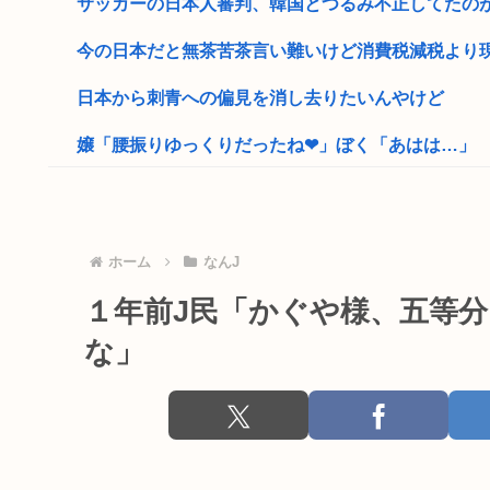
サッカーの日本人審判、韓国とつるみ不正してたの
今の日本だと無茶苦茶言い難いけど消費税減税より現金
日本から刺青への偏見を消し去りたいんやけど
嬢「腰振りゆっくりだったね❤」ぼく「あはは…」
サウジアラビアから米国への石油輸出がゼロにー過去4
米農家「60kg作って1万8000円…コストは2万以上…」
ホーム
なんJ
イスラエル高官「日本よ、原爆式典とか被害者面やめね
１年前J民「かぐや様、五等
氷河期世代『ルッキズムが一番酷かったのは00年代、
な」
トランプ大統領、支持率34%と完全に終わる
童貞は必ず3のパルを選んでしまう画像www
元れいわ議員の大石あきこ、活動停止