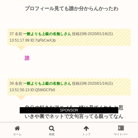
プロフィール見ても誰か分からんかったわ
37 名前:
一般よりも上級の名無しさん
投稿日時:2020/01/19(日)
13:51:17.99
ID:7qFbCwXJp
誰
39 名前:
一般よりも上級の名無しさん
投稿日時:2020/01/19(日)
13:51:50.13
ID:Q58IGCFb0
自分の好きなアニメを一緒に見てくれたと思
SPONSOR
いきや裏でネットで文句言ってる親ってなん
か嫌だわ
ホーム
検索
トップ
サイドバー