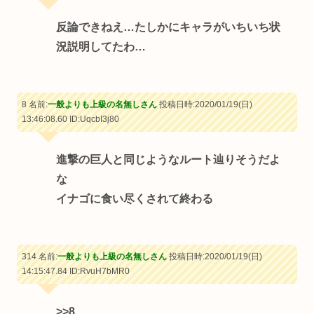
反論できねえ…たしかにキャラがいちいち状
況説明してたわ…
8 名前:
一般よりも上級の名無しさん
投稿日時:2020/01/19(日)
13:46:08.60
ID:UqcbI3j80
進撃の巨人と同じようなルート辿りそうだよ
な
イナゴに食い尽くされて終わる
314 名前:
一般よりも上級の名無しさん
投稿日時:2020/01/19(日)
14:15:47.84
ID:RvuH7bMR0
>>8