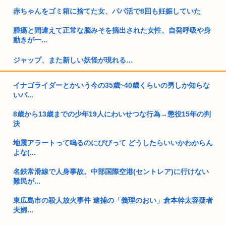
赤ちゃんをゴミ箱に捨てた女、パパ活で8回も妊娠していた
腫瘍と間違えて正常な脳みそを摘出された女性、自発呼吸や身
動きが一...
ジャップ、また新しい妖怪が現れる…
高市早苗「レ●プってタイトルに含むと法律やコンプライアン
イナゴライダーとかいう今の35歳~40歳くらいの男しか知らな
ス違反だ...
いバ...
トランプ、2028年も大統領続投を示唆
8歳から13歳までの少年19人にわいせつな行為→懲役15年の判
決
カナダ（平均年収1259万円）に行った男性「あれ？日本（平均
年収...
地震アラートって鳴るのにびびって どうしたらいいかわからん
よな(...
国債の利払い費2035年には45兆円に…財務省試算
名鉄常滑線で人身事故。中部国際空港(セントレア)に行けない
【快挙】研究職を目指す若い女性に対し国から年間五千万円の
難民が...
補助金支...
東広島市の殺人放火事件 逮捕の「義理のおい」倉本幹太容疑者
【高市PV動画】被災者から首相「全部が全部ありがたかったで
夫婦...
す」と...