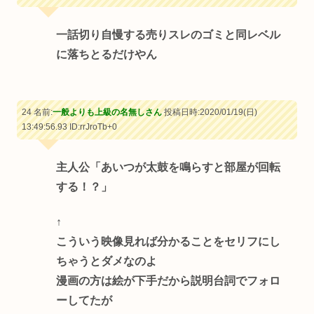
一話切り自慢する売りスレのゴミと同レベル
に落ちとるだけやん
24 名前:
一般よりも上級の名無しさん
投稿日時:2020/01/19(日)
13:49:56.93
ID:rrJroTb+0
主人公「あいつが太鼓を鳴らすと部屋が回転
する！？」
↑
こういう映像見れば分かることをセリフにし
ちゃうとダメなのよ
漫画の方は絵が下手だから説明台詞でフォロ
ーしてたが