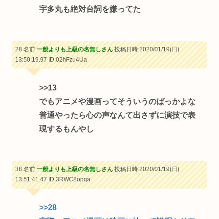
宇多丸も絶対台詞を嫌ってた
28 名前:
一般よりも上級の名無しさん
投稿日時:2020/01/19(日)
13:50:19.97
ID:02hFzu4Ua
>>13
でもアニメや漫画ってそういうのばっかよな
普通やったら心の声なんて出さずに演技で表
現するもんやし
38 名前:
一般よりも上級の名無しさん
投稿日時:2020/01/19(日)
13:51:41.47
ID:3RWC8opqa
>>28