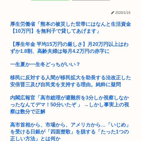
【画像】韓国人「日本人の間で『女が破滅的な人生を送るのを
(ヽ゜ん゜)「AIはアメリカに都合のいいように出力結果を操作
楽しむ陰...
され...
2020/1/19
「隣に早く家建てろ」とうるさい義母。モデルハウス巡りを報
厚生労働省「熊本の被災した世帯にはなんと生活資金
告したら...
【10万円】を無利子で貸してあげます」
⚠WARNING!!⚠生成AIが「新ウイルス」設計 細菌内で増殖...
【厚生年金 平均15万円の厳しさ】月20万円以上はわ
中学生の射精ってすごいな
ずか1.8割、高齢夫婦は毎月4.2万円の赤字に
京大付属医の医療ミスこわすぎるな
一生夏か一生冬どっちがいい？
商業施設でいきなり"ラリアット" 面識ない女子中学生の顎を右
移民に反対する人間が移民拡大を助長する法改正した
腕で...
安倍晋三及び自民党を支持する理由。純粋に疑問
【画像】このハゲにやられたJKがたくさんいるという事実
内閣広報官「高市総理が避難所を3分しか視察しなか
ったなんてデマ！50分いたぞ 」 →しかし事実上の視
スーパーでバイトしとるんやが君たち大根半切りの上部ばっか
り買うの...
察は数分で正解
39歳手取り21万ってヤバいのか？
高市首相から、市場から、アメリカから…「いじめ」
を受ける日銀が「四面楚歌」を脱する「たった1つの
「現金1000万円」or「ロックマンXのカッカッカッカって壁登
正しい方法」とは何か