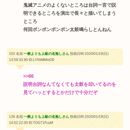
鬼滅アニメのよくないところは台詞一言で説
明できるところを演出で長々と描いてしまう
ところ
何回ポンポンポンポン太鼓鳴らしとんねん
102 名前:
一般よりも上級の名無しさん
投稿日時:2020/01/19(日)
13:59:33.90
ID:LYNWtMmO0
>>86
説明台詞なんてなくても太鼓を叩いてるのを
見てハッとするとかだけで十分だぞ
136 名前:
一般よりも上級の名無しさん
投稿日時:2020/01/19(日)
14:02:22.00
ID:TOG71FcaM