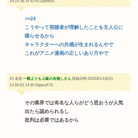
14:15:36.14
ID:PLGy/BB50
>>24
こうやって視聴者が理解したことを主人公に
喋らせるから
キャラクターへの共感が生まれるんやで
これがアニメ漫画の正しいあり方やで
25 名前:
一般よりも上級の名無しさん
投稿日時:2020/01/19(日)
13:50:02.14
ID:OIppu/X70
その業界では有名な人らがどう思おうが人気
出たら認められるし
批判は必要ではあるから