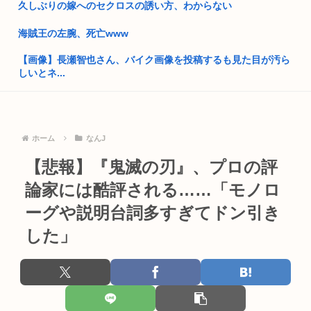
久しぶりの嫁へのセクロスの誘い方、わからない
タクシーで拉致動員されそうになったウクライナ人 奥さんのギ
ャオ...
海賊王の左腕、死亡www
旧安倍派、高市の重用により復権へ！ 「萩生田幹事長」案が浮
【画像】長瀬智也さん、バイク画像を投稿するも見た目が汚ら
上
しいとネ...
JR東日本、特急あずさの席が8割埋まると200km以上の特急料
大学教授「勉強もスポーツも親の収入で決まる。環境がないと
金...
出来るわ...
福岡県議会「みかじめ料」自民党県議団の幹部から約2000万円
ホーム
なんJ
新聞さん、壮大な縦読みを仕込んでしまうwww
を要...
【悲報】『鬼滅の刃』、プロの評
今月発売予定のアトリエ最新作がエ口過ぎると話題に
米連邦高裁、ホワイトハウス宴会場建設を差し止め トランプ氏
は上訴...
論家には酷評される……「モノロ
介護・建設・運送業社員「つらいからもう辞めます…」←人が
辞めすぎ...
ーグや説明台詞多すぎてドン引き
15歳少女に性的暴行した54歳、明らかにケンモメン
した」
あんこってけっこう糖分ヤバいんだな。炭水化物がカスタード
今だからこそスト2くらいシンプルな格ゲーを作って格ゲー人
七越の1...
口を増や...
【動画】NHKニュース、とんでもない放送事故をおこしてしま
ジャンポケ斉藤の弁護士「ロケバスには運転手いた。常識的に
うww...
考えてフ...