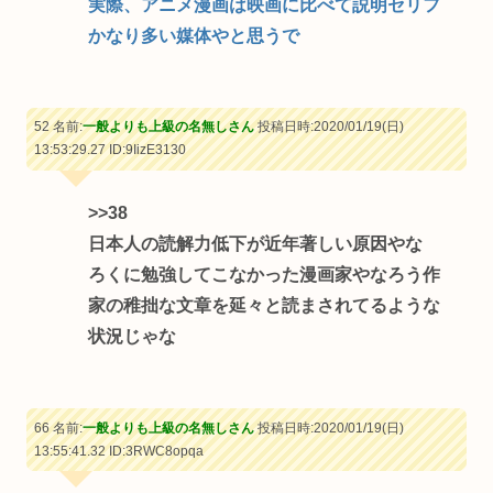
実際、アニメ漫画は映画に比べて説明セリフ
かなり多い媒体やと思うで
52 名前:
一般よりも上級の名無しさん
投稿日時:2020/01/19(日)
13:53:29.27
ID:9IizE3130
>>38
日本人の読解力低下が近年著しい原因やな
ろくに勉強してこなかった漫画家やなろう作
家の稚拙な文章を延々と読まされてるような
状況じゃな
66 名前:
一般よりも上級の名無しさん
投稿日時:2020/01/19(日)
13:55:41.32
ID:3RWC8opqa