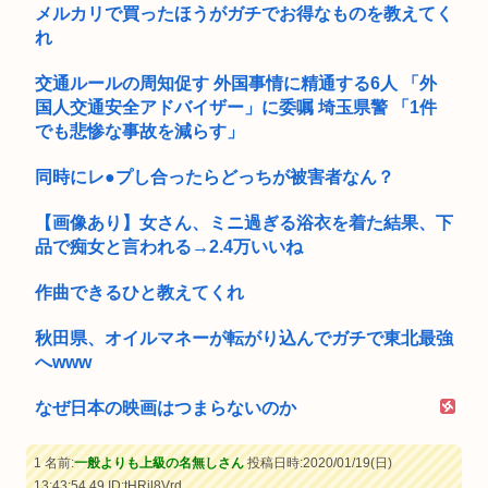
メルカリで買ったほうがガチでお得なものを教えてく
れ
交通ルールの周知促す 外国事情に精通する6人 「外
国人交通安全アドバイザー」に委嘱 埼玉県警 「1件
でも悲惨な事故を減らす」
同時にレ●プし合ったらどっちが被害者なん？
【画像あり】女さん、ミニ過ぎる浴衣を着た結果、下
品で痴女と言われる→2.4万いいね
作曲できるひと教えてくれ
秋田県、オイルマネーが転がり込んでガチで東北最強
へwww
なぜ日本の映画はつまらないのか
1 名前:
一般よりも上級の名無しさん
投稿日時:2020/01/19(日)
13:43:54.49
ID:tHRjl8Vrd