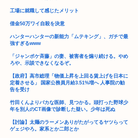
る...
工場に就職して感じたメリット
借金50万ワイ自殺を決意
ハンターハンターの新能力「ムテキング」、ガチで最
強すぎるwww
「ジャンポケ斉藤」の妻、被害者を煽り続ける。やめ
ろや、示談できなくなるぞ。
【政府】高市総理「物価上昇を上回る賃上げを日本に
定着させる」 国家公務員月給3.51%増へ 人事院の勧
告を受け
竹田くんよりバカな医師、見つかる。頭打った野球少
年を別人のCT画像で診断した疑い。少年は死ぬ
【討論】太麺のラーメンありがたがってるヤツらって
ゲェジやろ。家系とか二郎とか