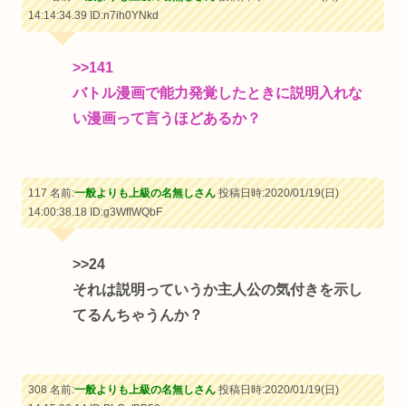
14:14:34.39
ID:n7ih0YNkd
>>141
バトル漫画で能力発覚したときに説明入れな
い漫画って言うほどあるか？
117 名前:
一般よりも上級の名無しさん
投稿日時:2020/01/19(日)
14:00:38.18
ID:g3WfIWQbF
>>24
それは説明っていうか主人公の気付きを示し
てるんちゃうんか？
308 名前:
一般よりも上級の名無しさん
投稿日時:2020/01/19(日)