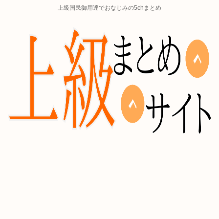
上級国民御用達でおなじみの5chまとめ