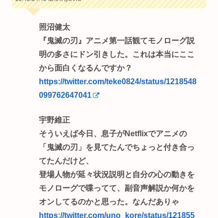
照沼健太
『鬼滅の刃』アニメ第一話観てモノローグ説
明の多さにドン引きした。これは本当にここ
から面白くなるんですか？
https://twitter.com/teke0824/status/1218548
099762647041
宇野維正
そういえば今日、息子がNetflixでアニメの
「鬼滅の刃」を見てたんでちょっと付き合っ
てたんだけど、
登場人物が延々状況説明と自分の心の動きを
モノローグで喋ってて、副音声解説か何かを
オンしてるのかと思った。なんだありゃ
https://twitter.com/uno_kore/status/121855