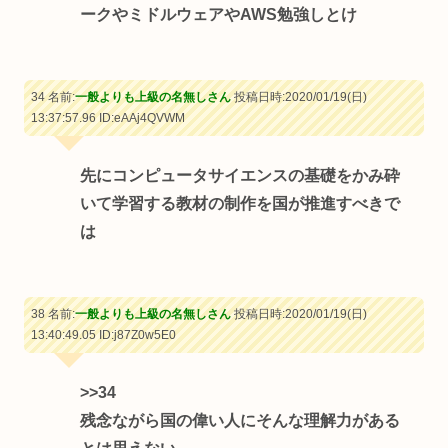
ークやミドルウェアやAWS勉強しとけ
34 名前:
一般よりも上級の名無しさん
投稿日時:2020/01/19(日)
13:37:57.96
ID:eAAj4QVWM
先にコンピュータサイエンスの基礎をかみ砕
いて学習する教材の制作を国が推進すべきで
は
38 名前:
一般よりも上級の名無しさん
投稿日時:2020/01/19(日)
13:40:49.05
ID:j87Z0w5E0
>>34
残念ながら国の偉い人にそんな理解力がある