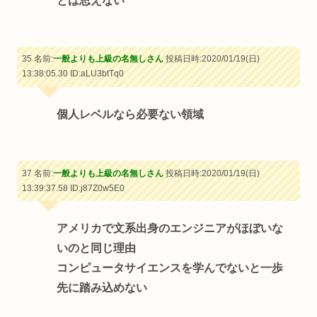
とは思えない
35 名前:
一般よりも上級の名無しさん
投稿日時:2020/01/19(日)
13:38:05.30
ID:aLU3btTq0
個人レベルなら必要ない領域
37 名前:
一般よりも上級の名無しさん
投稿日時:2020/01/19(日)
13:39:37.58
ID:j87Z0w5E0
アメリカで文系出身のエンジニアがほぼいな
いのと同じ理由
コンピュータサイエンスを学んでないと一歩
先に踏み込めない