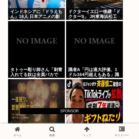
インドネシアに「ドラえも
ドクターイエ口ー後継「ド
ん」16人 日本アニメの影
クターS」 JR東海浜松工
響浸透
場に搬入 鉄道ファン注目
タトゥー彫り師さん「刺青
識者A「円は過大評価、1
入れてる奴は全員バカで
ドル164円超えもある」識
す」→30万再生www
者B「1ドル140円台もあ
る」どっちなの
SPONSOR
【滋賀】「琵琶湖三市同時
元ジャンポケ斉藤慎二被告
花火」開催中止を発表 今
のTikTokライブが拡散 求
ホーム
検索
トップ
サイドバー
後の対応は「法的専門家へ
刑7年直後にうつろな目で