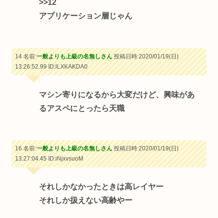
>>12
アプリケーション層じゃん
14 名前:
一般よりも上級の名無しさん
投稿日時:2020/01/19(日)
13:26:52.99
ID:lLXKAKDA0
マシン寄りになるから大変だけど、興味があ
るアスペにとったら天職
16 名前:
一般よりも上級の名無しさん
投稿日時:2020/01/19(日)
13:27:04.45
ID:iNjxvsuoM
それしかなかったときは高レイヤー
それしか扱えない高齢やー