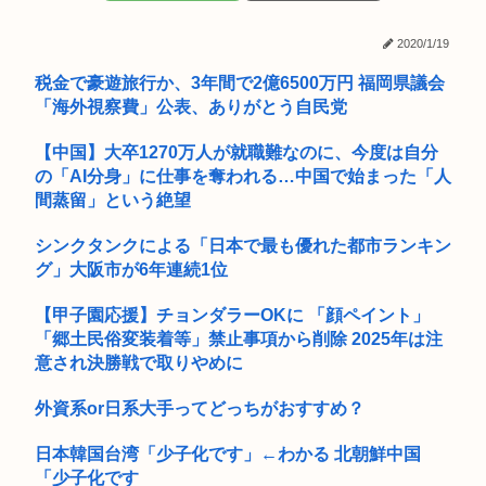
現役JK、違和感を感じだす「女批判する奴に限って女でヌイて
ルッキズムの奴って自分が年老いて醜くなった時どうすんの？
2020/1/19
たりす...
税金で豪遊旅行か、3年間で2億6500万円 福岡県議会
鳥刺し専門店、ガチでヤバすぎるwww
「海外視察費」公表、ありがとう自民党
【画像】大阪の花火大会、民度がレベチ
【中国】大卒1270万人が就職難なのに、今度は自分
の「AI分身」に仕事を奪われる…中国で始まった「人
甲子園のクソガキ球児 女性審判にブチギレ
間蒸留」という絶望
70過ぎてからドラクエ10を始めたおじさん、急逝したせいで娘
に色...
シンクタンクによる「日本で最も優れた都市ランキン
グ」大阪市が6年連続1位
「1986年8月8日。上杉達也が浅倉南に告白した日です。」 当
時...
【甲子園応援】チョンダラーOKに 「顔ペイント」
「郷土民俗変装着等」禁止事項から削除 2025年は注
【画像】レンタルビデオ屋の廃墟がそのまま時が止まってしま
意され決勝戦で取りやめに
っている...
外資系or日系大手ってどっちがおすすめ？
【画像】現役最強の呼び声が高いこの回転寿司、レベチwww
B’zって急に消えたよな
日本韓国台湾「少子化です」←わかる 北朝鮮中国
「少子化です