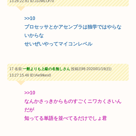
13:26:22.91
ID:J3JWLOr70
>>10
プロセッサとかアセンブラは独学ではやらな
いからな
せいぜいやってマイコンレベル
17 名前:
一般よりも上級の名無しさん
投稿日時:2020/01/19(日)
13:27:15.46
ID:lAe9Ikex0
>>10
なんかさっきからものすごくニワカくさいん
だが
知ってる単語を並べてるだけでしょ君