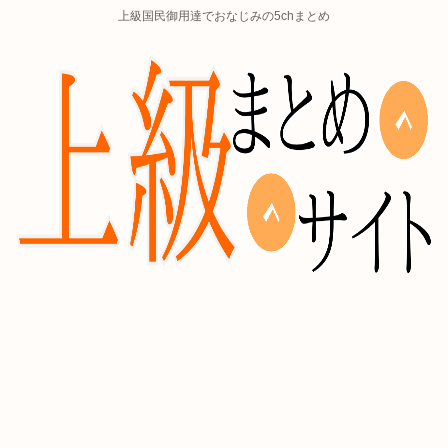
上級国民御用達でおなじみの5chまとめ