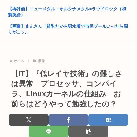
【再評価】ニューメタル・オルタナメタル=ラウドロック（和
「原爆はうそ」「放射線の被害はなかった」 信じる若者たち
製英語）...
立命館宇治高校のショート、女性審判を見下すかのような威嚇
【画像】まんさん「貧乳だから男水着で市民プールいったら周
をして、...
りがコソ...
ファイアーエムブレム新作さん、ついに男女の概念が無くなっ
【悲報】超有名キックボクサー、世界に挑戦するも衝撃的KO
てしまう...
負けして...
埼玉の高齢者2人、総額2億7000万超詐欺られる。89才女性金
ホーム
嫌儲
歌手の松山千春さん（70）
塊...
【IT】『低レイヤ技術』の難しさ
彡(●)(●)「汗だくのJKのイラストを描け」 「…」
高市早苗、今週は熊本行ったり広島行ったり大忙しだったので
土曜日は...
は異常 プロセッサ、コンパイ
スプラトゥーン詰まらな過ぎる
ラ、Linuxカーネルの仕組み お
【爆笑】女、インスタ映えの為にロードスターを路肩に止めて
ファン付き作業着使用男性熱中症で死亡 スポーツドリンクやゼ
記念撮影...
前らはどうやって勉強したの？
リー飲...
「教職員の働き方改革は大事だが」吉村知事が危機感 学力テス
『デスクリムゾン』30周年。いろいろな意味で話題となった怪
ト結果...
作ガン...
【老害】明石家さんま「炎天下で『こいつら大変やなぁ』とい
うのが高...
XBOX Series S、29,980円だったはずが値上げを繰...