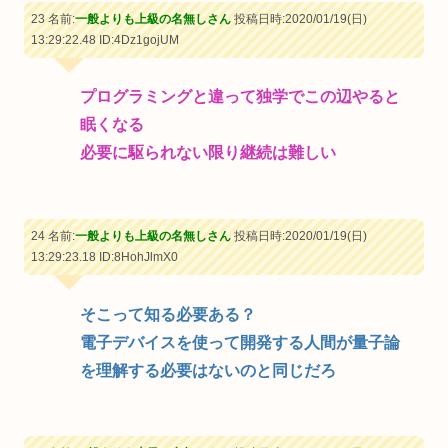
23 名前:
一般よりも上級の名無しさん
投稿日時:2020/01/19(日)
13:29:22.48
ID:4Dz1gojUM
プログラミングと違って独学でこの辺やると
眠くなる
必要に駆られない限り継続は難しい
24 名前:
一般よりも上級の名無しさん
投稿日時:2020/01/19(日)
13:29:23.18
ID:8HohJlmX0
そこって知る必要ある？
電子デバイスを使って開発する人間が量子論
を理解する必要はないのと同じだろ