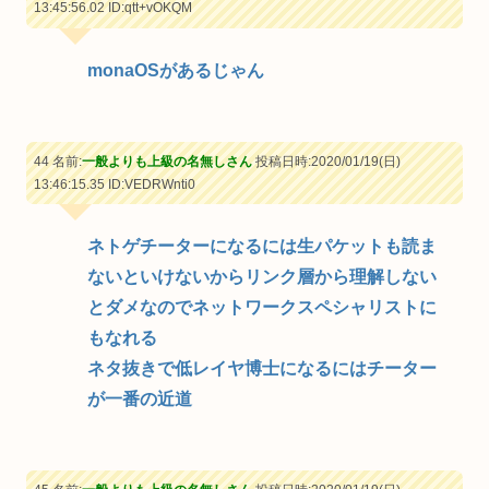
13:45:56.02
ID:qtt+vOKQM
monaOSがあるじゃん
44 名前:
一般よりも上級の名無しさん
投稿日時:2020/01/19(日)
13:46:15.35
ID:VEDRWnti0
ネトゲチーターになるには生パケットも読ま
ないといけないからリンク層から理解しない
とダメなのでネットワークスペシャリストに
もなれる
ネタ抜きで低レイヤ博士になるにはチーター
が一番の近道