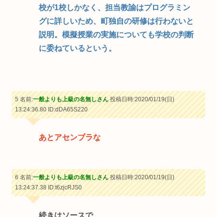
校が1校しかなく、担当教諭はプログラミン
グに詳しいため、町独自の研修は行わないと
説明。模擬授業の実施についても学校の判断
に委ねているという。
5 名前:
一般よりも上級の名無しさん
投稿日時:2020/01/19(日)
13:24:36.80
ID:dDA65S220
あとアセンブラな
6 名前:
一般よりも上級の名無しさん
投稿日時:2020/01/19(日)
13:24:37.38
ID:t6zjcRJS0
続きはソースで