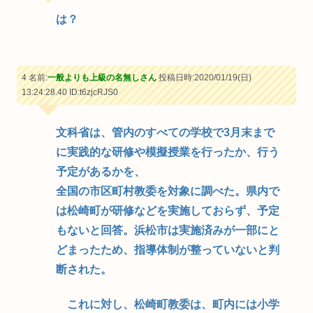
は？
4 名前:
一般よりも上級の名無しさん
投稿日時:2020/01/19(日)
13:24:28.40
ID:t6zjcRJS0
文科省は、管内のすべての学校で3月末まで
に実践的な研修や模擬授業を行ったか、行う
予定があるかを、
全国の市区町村教委を対象に調べた。県内で
は松崎町が研修などを実施しておらず、予定
もないと回答。浜松市は実施済みが一部にと
どまったため、指導体制が整っていないと判
断された。
これに対し、松崎町教委は、町内には小学