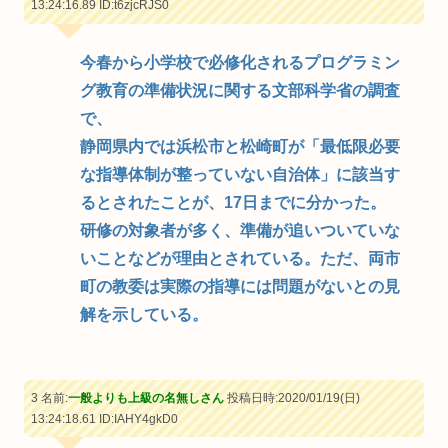
13:24:16.89
ID:t6zjcRJS0
今春から小学校で必修化されるプログラミン
グ教育の準備状況に関する文部科学省の調査
で、
静岡県内では浜松市と松崎町が「最低限必要
な指導体制が整っていない自治体」に該当す
るとされたことが、17日までに分かった。
研修の対象者が多く、準備が追いついていな
いことなどが理由とされている。ただ、両市
町の教委は実際の指導には問題がないとの見
解を示している。
3 名前:
一般よりも上級の名無しさん
投稿日時:2020/01/19(日)
13:24:18.61
ID:IAHY4gkD0