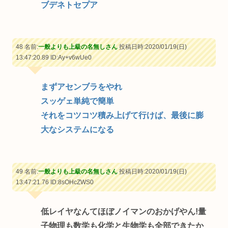
ブデネトセプア
48 名前:
一般よりも上級の名無しさん
投稿日時:2020/01/19(日)
13:47:20.89
ID:Ay+v6wUe0
まずアセンブラをやれ
スッゲェ単純で簡単
それをコツコツ積み上げて行けば、最後に膨
大なシステムになる
49 名前:
一般よりも上級の名無しさん
投稿日時:2020/01/19(日)
13:47:21.76
ID:8sOHcZWS0
低レイヤなんてほぼノイマンのおかげやん!量
子物理も数学も化学と生物学も全部できたか