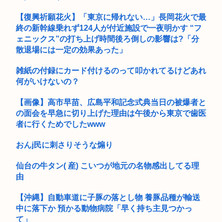
【復興祈願花火】「東京に帰れない…」長岡花火で最
終の新幹線乗れず124人が付近施設で一夜明かす “フ
ェニックス”の打ち上げ時間後ろ倒しの影響は?「分
散退場には一定の効果あった」
雑紙の付録にカード付けるのって叩かれてるけどあれ
何がいけないの？
【画像】高市早苗、広島平和記念式典当日の被爆者と
の面会を早急に切り上げた理由は午後から東京で歯医
者に行くためでしたwww
おんj民に刺さりそうな煽り
仙台の牛タン( 産) こいつが地元の名物感出してる理
由
【沖縄】自動車道に子豚の落とし物 養豚品種が輸送
中に落下か 預かる動物病院「早く持ち主見つかっ
て」