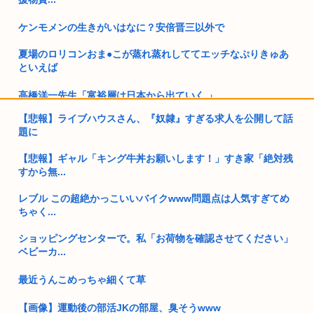
ケンモメンの生きがいはなに？安倍晋三以外で
夏場のロリコンおま●こが蒸れ蒸れしててエッチなぷりきゅあ
といえば
高橋洋一先生「富裕層は日本から出ていく 」
【悲報】ライブハウスさん、『奴隷』すぎる求人を公開して話
高市早苗、今日長崎で平和祈念式典に参列して被爆体験者と面
題に
会だって
【悲報】ギャル「キング牛丼お願いします！」すき家「絶対残
日経「AI産業で韓国・台湾に見劣りの日本 自動車頼り限界、外
すから無...
資誘...
レブル この超絶かっこいいバイクwww問題点は人気すぎてめ
(ヽ´ん`)井口裕香がなー ⬅ インデックスだけの一発屋おばさ
ちゃく...
ん...
ショッピングセンターで。私「お荷物を確認させてください」
バイデン前米大統領（83）死にそう 再選しなくてよかったな
ベビーカ...
スペイン人「大阪のたこ焼きマッッズ！ゴミ箱直行だわこんな
最近うんこめっちゃ細くて草
のw」←...
【画像】運動後の部活JKの部屋、臭そうwww
Apple「どうしても、どうしても中国でiPhoneを売りたい…...