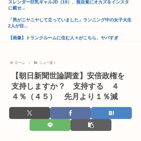
スレンダー巨乳ギャルJD（19）、無自覚にオカズをインスタ
中国父さん、街全体に坑道からの涼しい水を流すことでエアコ
に載せ...
ンいらず...
「男がニヤニヤして立っていました」ランニング中の女子大生
中川翔子さん、スレッズでお気持ち表明「Xってフォローして
2人が目...
なくても...
【画像】トランクルームに住む人々がこちら、ヤバすぎ
都会ほど騒がしくなく、田舎ほど暇でもない『丁度良い都市』
る・・・
高市早苗「日銀に国債買わせて財源確保よ」
玉川徹氏「射殺って話は訂正させていただきたい」警官が刃物
男に発砲...
ホーム
ニュー速＋
高市早苗さん、熊本避難所までいって謎の顔面ライトアップシ
ョーして...
【朝日新聞世論調査】安倍政権を
【ハンターハンター】強化系になりたい
高市早苗と面会した熊本県氷川町の至れり尽くせり島田博行さ
支持しますか？ 支持する ４
職場の女性が俺に向ける小さな好意を刺激しては不倫に発展さ
ん、完全...
せてる。...
４％（４５） 先月より１％減
国民栄誉賞の記念品に「高市早苗」と彫ってあって炎上www
【朗報】市営のジム、マジで助かる
⚽インファンティーノ会長、完全に孤立 UEFA「訴訟を準備
許可なく高校生を運ぶ「白タク行為」82歳男を逮捕 料金4000
中」 ...
円...
【有能】政府「トラックはサービスエリア利用有料化すればサ
SAOの最新ゲーム、100層あるはずの世界を2層までしか描か
ボらず走...
ず無...