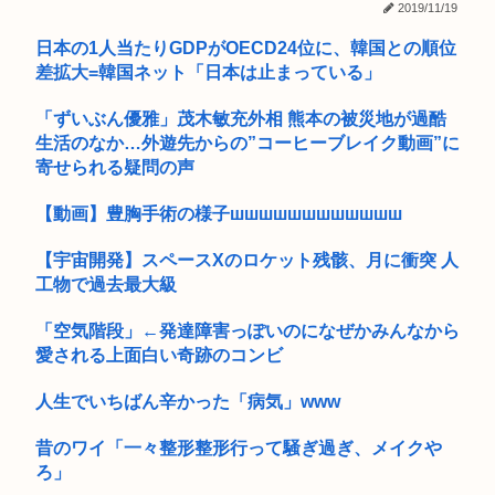
2019/11/19
【⌚】高市早苗「外為特会ホクホク」食品消費税1%の財源に外
名古屋大学生さん、いくらなんでも地元好きすぎな模様ww
日本の1人当たりGDPがOECD24位に、韓国との順位
為特会...
差拡大=韓国ネット「日本は止まっている」
初音ミクのフィギュア欲しくて12000円消える
「ずいぶん優雅」茂木敏充外相 熊本の被災地が過酷
フィリピンで大地震
生活のなか…外遊先からの”コーヒーブレイク動画”に
寄せられる疑問の声
【訃報】めっちゃ体調悪い
【動画】豊胸手術の様子шшшшшшшшшшшш
ファイナルファンタジー4の最終メンバーとかいう最高のチー
ム
【宇宙開発】スペースXのロケット残骸、月に衝突 人
チン・バン・フン 。 逮捕
工物で過去最大級
トランプ「イランとの交渉は非常に順調、48時間後に詳細が判
「空気階段」←発達障害っぽいのになぜかみんなから
明する...
愛される上面白い奇跡のコンビ
『モンハンワイルズ 序盤体験版』、本日ついに配信！
人生でいちばん辛かった「病気」www
【動画】高須克弥さん(81)の朝食、さすがに厳しい
昔のワイ「一々整形整形行って騒ぎ過ぎ、メイクや
ろ」
【事件】警察官発砲、「命中後に自傷行為して死亡」が無かっ