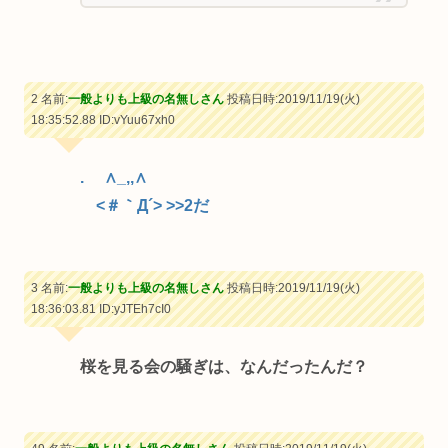
2 名前:
一般よりも上級の名無しさん
投稿日時:2019/11/19(火)
18:35:52.88
ID:vYuu67xh0
. ∧_,,∧
<＃｀Д´>
>>2
だ
3 名前:
一般よりも上級の名無しさん
投稿日時:2019/11/19(火)
18:36:03.81
ID:yJTEh7cI0
桜を見る会の騒ぎは、なんだったんだ？