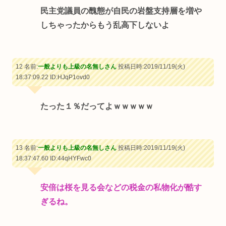
民主党議員の醜態が自民の岩盤支持層を増や
しちゃったからもう乱高下しないよ
12 名前:
一般よりも上級の名無しさん
投稿日時:2019/11/19(火)
18:37:09.22
ID:HJqP1ovd0
たった１％だってよｗｗｗｗｗ
13 名前:
一般よりも上級の名無しさん
投稿日時:2019/11/19(火)
18:37:47.60
ID:44qHYFwc0
安倍は桜を見る会などの税金の私物化が酷す
ぎるね。