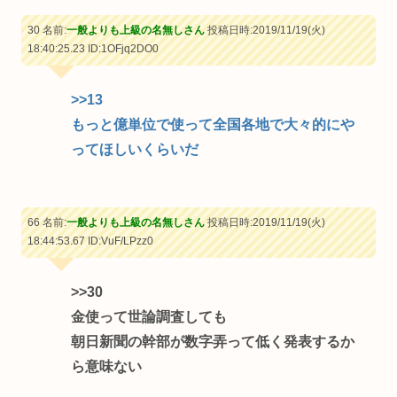
30 名前:
一般よりも上級の名無しさん
投稿日時:2019/11/19(火)
18:40:25.23
ID:1OFjq2DO0
>>13
もっと億単位で使って全国各地で大々的にや
ってほしいくらいだ
66 名前:
一般よりも上級の名無しさん
投稿日時:2019/11/19(火)
18:44:53.67
ID:VuF/LPzz0
>>30
金使って世論調査しても
朝日新聞の幹部が数字弄って低く発表するか
ら意味ない