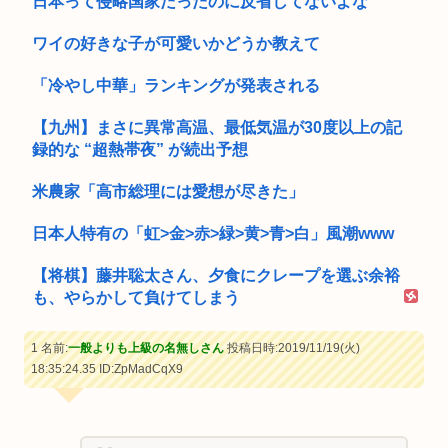
日本って侵略国家だったのに反省してないよな
ワイの好きな子が可愛いかどうか教えて
「冷やし中華」ランキングが発表される
【九州】まさに異常高温、最低気温が30度以上の記
録的な “超熱帯夜” が続出予想
米農家「高市総理には愛想が尽きた」
日本人特有の「虹>金>赤>緑>黄>青>白」風潮www
【将棋】藤井聡太さん、夕食にクレープを選ぶ余裕
も、やらかして負けてしまう
1 名前:
一般よりも上級の名無しさん
投稿日時:2019/11/19(火)
18:35:24.35
ID:ZpMadCqX9