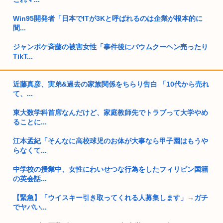
Win95開発者「日本でITが3Kと呼ばれるのは企業が根本的に
間...
ジャンポケ斉藤の被害女性「事件後にバウムクーヘン売ったり
TikT...
大学生の頃に出会った小学生と大人になってから再会し結婚し
近藤真彦、実弟&過去の家族関係をちらり告白 「10代から売れ
た男、め...
て、...
日本の防衛白書中国人にバレる。ミサイル保有は北朝鮮以下、
東大数学科首席なんだけど、家庭教師先でトラブって大学やめ
最新ステ...
ることに...
大食い系女性YouTuber、うっかり編集ミスで吐き出してるこ
江本孟紀「そんなに高校球児のお体が大事なら甲子園はもうや
と...
らなくて...
【動画】太鼓の達人で発作起こしちゃうイケメンが話題に
中学校の授業中、女性にわいせつな行為をしたフィリピン国籍
www
の英会話...
日本人、満を持して人型介護ロボットをつくる。これが国産
【緊急】「ウイスキー引き取ってくれる人募集します」→ガチ
でヤバい...
ジャンポケ斉藤の被害女性、インフルエンサーだった