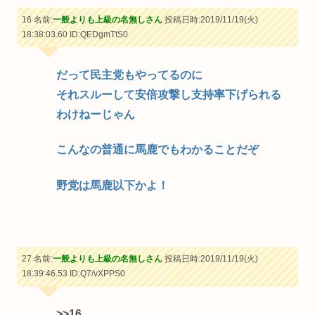
16 名前:
一般よりも上級の名無しさん
投稿日時:2019/11/19(火)
18:38:03.60
ID:QEDgmTtS0
だって民主党もやってるのに
それスルーして安倍攻撃し支持率下げられる
わけねーじゃん
こんなの普通に馬鹿でもわかることだぞ
野党は馬鹿以下かよ！
27 名前:
一般よりも上級の名無しさん
投稿日時:2019/11/19(火)
18:39:46.53
ID:Q7/vXPPS0
>>16