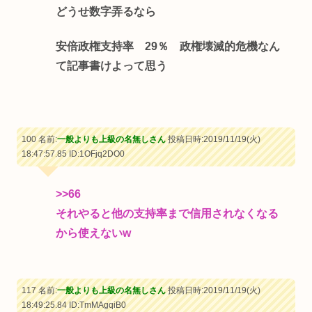
どうせ数字弄るなら
安倍政権支持率 29％ 政権壊滅的危機なん
て記事書けよって思う
100 名前:
一般よりも上級の名無しさん
投稿日時:2019/11/19(火)
18:47:57.85
ID:1OFjq2DO0
>>66
それやると他の支持率まで信用されなくなる
から使えないw
117 名前:
一般よりも上級の名無しさん
投稿日時:2019/11/19(火)
18:49:25.84
ID:TmMAgqiB0