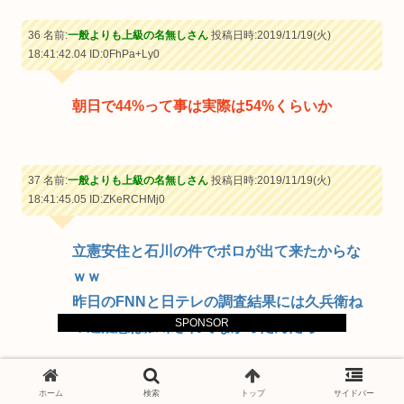
36 名前:
一般よりも上級の名無しさん
投稿日時:2019/11/19(火)
18:41:42.04
ID:0FhPa+Ly0
朝日で44%って事は実際は54%くらいか
37 名前:
一般よりも上級の名無しさん
投稿日時:2019/11/19(火)
18:41:45.05
ID:ZKeRCHMj0
立憲安住と石川の件でボロが出て来たからな
ｗｗ
昨日のFNNと日テレの調査結果には久兵衛ね
SPONSOR
つ造疑惑は加味されてなかったんだろｗ
ホーム
検索
トップ
サイドバー
39 名前:
一般よりも上級の名無しさん
投稿日時:2019/11/19(火)