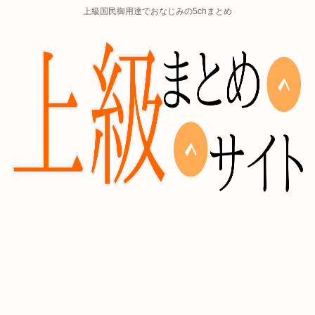
上級国民御用達でおなじみの5chまとめ