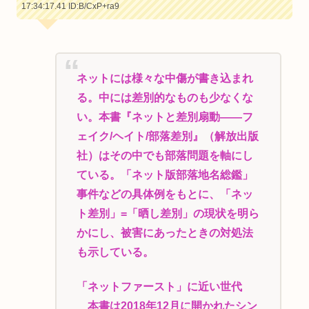
17:34:17.41
ID:B/CxP+ra9
ネットには様々な中傷が書き込まれ
る。中には差別的なものも少なくな
い。本書『ネットと差別扇動――フ
ェイク/ヘイト/部落差別』（解放出版
社）はその中でも部落問題を軸にし
ている。「ネット版部落地名総鑑」
事件などの具体例をもとに、「ネッ
ト差別」=「晒し差別」の現状を明ら
かにし、被害にあったときの対処法
も示している。
「ネットファースト」に近い世代
本書は2018年12月に開かれたシン