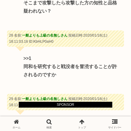
そこまで攻撃したら攻撃した方の知性と品格
疑われない？
28 名前:
一般よりも上級の名無しさん
投稿日時:2020/01/18(土)
18:11:03.16
ID:KbHLP0aH0
>>1
同和を研究すると戦没者を冒涜することが許
されるのですか
29 名前:
一般よりも上級の名無しさん
投稿日時:2020/01/18(土)
SPONSOR
18:11:07.10
ID:m1MPE6v60
>>1
ホーム
検索
トップ
サイドバー
意外も何も親が総連と関わりがあった高沢寅