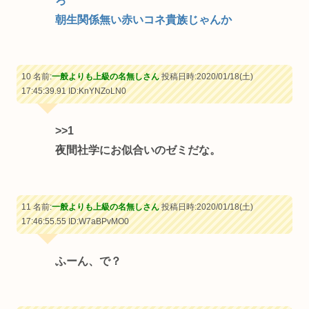
ろ
朝生関係無い赤いコネ貴族じゃんか
10 名前:
一般よりも上級の名無しさん
投稿日時:2020/01/18(土)
17:45:39.91
ID:KnYNZoLN0
>>1
夜間社学にお似合いのゼミだな。
11 名前:
一般よりも上級の名無しさん
投稿日時:2020/01/18(土)
17:46:55.55
ID:W7aBPvMO0
ふーん、で？