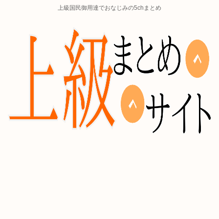
上級国民御用達でおなじみの5chまとめ