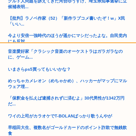
クルド人問題を訴えてきた河合ゆうすけ、埼玉県知事選挙に立
候補表明...
【批判】ラノベ作家（52）「新作ラブコメ書いたぞ！w」X民
「いい...
今より安倍一強時代のほうが遥かにマシだったよな。自民党内
にも反対...
音楽愛好家「クラシック音楽のオーケストラはガラガラなの
女さんビッパーきてくれお話したい❗❗❗❗❗❗❗❗❗❗
に、ゲーム...
アメリカ日本向け原油、突然輸出量が4割も激減してしまう。
いまさらps5買ってもいいかな？
年内高市...
めっちゃカメレオン（めちゃかめ）、ハッカーがマップにマル
童貞大学生ワイ、バイト先のJDに飲みに誘われる！！！
ウェア埋...
熊本大震災震度7 （死者数38人）
「保釈金を払えば逮捕されずに済むよ」30代男性が1342万円
だ...
職場のババアが熊本に寄せ書き書こうとか言い出した
ワイの上司がカラオケでT-BOLANばっかり歌うんやが
緊縮財政論者として知られる大物財務官僚、高市早苗の逆鱗に
触れ左遷
早稲田大生、複数名がゴールドカードのポイント詐欺で無銭飲
食