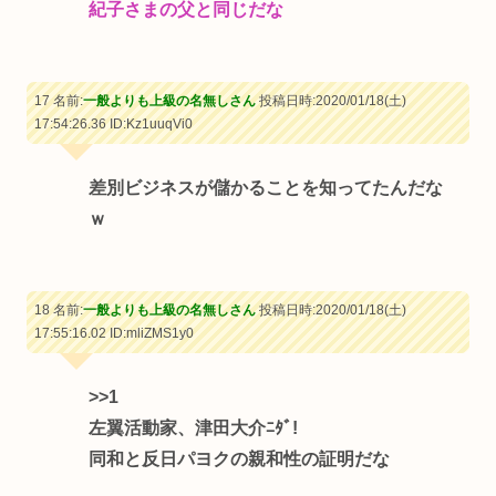
紀子さまの父と同じだな
17 名前:
一般よりも上級の名無しさん
投稿日時:2020/01/18(土)
17:54:26.36
ID:Kz1uuqVi0
差別ビジネスが儲かることを知ってたんだな
ｗ
18 名前:
一般よりも上級の名無しさん
投稿日時:2020/01/18(土)
17:55:16.02
ID:mliZMS1y0
>>1
左翼活動家、津田大介ﾆﾀﾞ!
同和と反日パヨクの親和性の証明だな