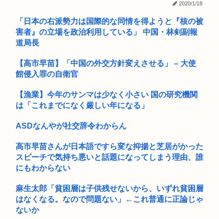
2020/1/18
【悲報】上司さんからタコ殴りにされて被害届出したんやけど
「日本の右派勢力は国際的な同情を得ようと『核の被
示談金ど...
害者』の立場を政治利用している」 中国・林剣副報
会社にいるアラサーの29歳の女がきもすぎる。
道局長
中部各地に危険度「Sランク」断層帯 専門家「南海トラフだけ
【高市早苗】「中国の外交方針変えさせる」 – 大使
でなく...
館侵入罪の自衛官
【試合結果】ヤクルト0-5中日 完封負けで7連敗…増居が6回
【漁業】今年のサンマは少なく小さい 国の研究機関
無失...
は「これまでになく厳しい年になる」
冥王計画ゼオライマーさんたった2回のスパロボ参戦で大人気
ロボ作品...
ASDなんやが社交辞令わからん
近所の娘が早朝にうちの納屋へ侵入して脱穀機で大けがを負っ
高市早苗さんが日本語ですら変な抑揚と芝居がかった
た。過去...
スピーチで気持ち悪いと話題になってしまう理由、誰
にもわからない
高市の被災地PV、ヤラセが判明してめっちゃ炎上www
麻生太郎「貧困層は子供残せないから、いずれ貧困層
【訃報】寿美花代さん死去
はなくなる。なので問題ない」←これ普通に正論じゃ
ないか
【衝撃】日本の闇“中学生おじさん” 「若いではなく幼い」「酒