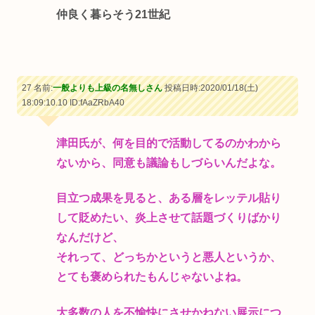
仲良く暮らそう21世紀
27 名前:
一般よりも上級の名無しさん
投稿日時:2020/01/18(土)
18:09:10.10
ID:fAaZRbA40
津田氏が、何を目的で活動してるのかわから
ないから、同意も議論もしづらいんだよな。
目立つ成果を見ると、ある層をレッテル貼り
して貶めたい、炎上させて話題づくりばかり
なんだけど、
それって、どっちかというと悪人というか、
とても褒められたもんじゃないよね。
大多数の人を不愉快にさせかねない展示につ