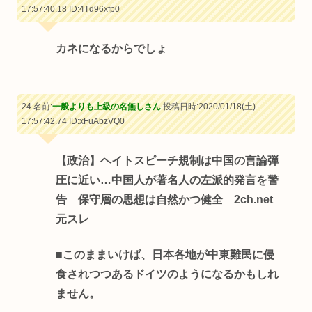
17:57:40.18
ID:4Td96xfp0
カネになるからでしょ
24 名前:
一般よりも上級の名無しさん
投稿日時:2020/01/18(土)
17:57:42.74
ID:xFuAbzVQ0
【政治】ヘイトスピーチ規制は中国の言論弾
圧に近い…中国人が著名人の左派的発言を警
告 保守層の思想は自然かつ健全 2ch.net
元スレ
■このままいけば、日本各地が中東難民に侵
食されつつあるドイツのようになるかもしれ
ません。