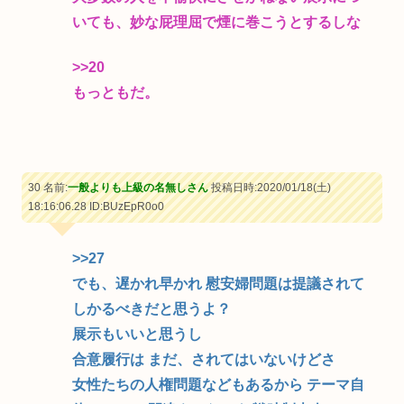
いても、妙な屁理屈で煙に巻こうとするしな
>>20
もっともだ。
30 名前:
一般よりも上級の名無しさん
投稿日時:2020/01/18(土)
18:16:06.28
ID:BUzEpR0o0
>>27
でも、遅かれ早かれ 慰安婦問題は提議されて
しかるべきだと思うよ？
展示もいいと思うし
合意履行は まだ、されてはいないけどさ
女性たちの人権問題などもあるから テーマ自