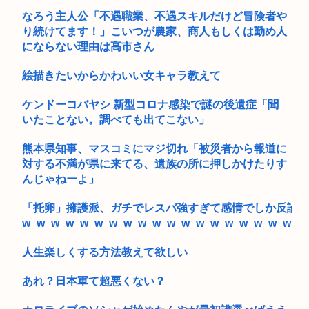
より...
なろう主人公「不遇職業、不遇スキルだけど冒険者や
り続けてます！」こいつが農家、商人もしくは勤め人
にならない理由は高市さん
絵描きたいからかわいい女キャラ教えて
ケンドーコバヤシ 新型コロナ感染で謎の後遺症「聞
いたことない。調べても出てこない」
熊本県知事、マスコミにマジ切れ「被災者から報道に
対する不満が県に来てる、遺族の所に押しかけたりす
んじゃねーよ」
「托卵」擁護派、ガチでレスバ強すぎて感情でしか反論で
w_w_w_w_w_w_w_w_w_w_w_w_w_w_w_w_w_w_w_w
人生楽しくする方法教えて欲しい
あれ？日本軍て超悪くない？