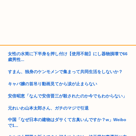
女性の水筒に下半身を押し付け【使用不能】にし器物損壊で66
歳男性...
すまん、独身のケンモメンで集まって共同生活をしないか？
キャバ嬢の首吊り動画見てから涙が止まらない
安倍昭恵「なんで安倍晋三が殺されたのか今でもわからない」
元れいわ山本太郎さん、ガチのマジで引退
中国「なぜ日本の建物はダサくて古臭いんですか？w」Weibo
で1...