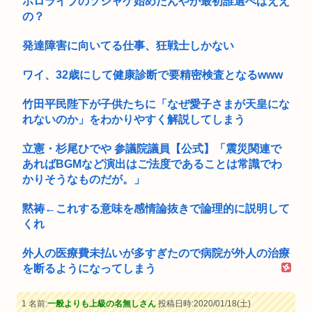
ホロライブのソシャゲ始めたんやが最初誰選べばええ
の？
発達障害に向いてる仕事、狂戦士しかない
ワイ、32歳にして健康診断で要精密検査となるwww
竹田平民陛下が子供たちに「なぜ愛子さまが天皇にな
れないのか」をわかりやすく解説してしまう
立憲・杉尾ひでや 参議院議員【公式】「震災関連で
あればBGMなど演出はご法度であることは常識でわ
かりそうなものだが。」
黙祷←これする意味を感情論抜きで論理的に説明して
くれ
外人の医療費未払いが多すぎたので病院が外人の治療
を断るようになってしまう
1 名前:
一般よりも上級の名無しさん
投稿日時:2020/01/18(土)