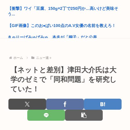
開成→東大法学部トップのエース官僚もサナ(神戸大)には勝て
なかっ...
【衝撃】ワイ「豆腐、150g×2丁で250円か…高いけど美味そ
う...
就職氷河期世代が救われる方法
【GIF画像】このお●ぱい100点のA.V女優の名前を教えろ！
自民党「日本人56す56す56す56す56すコロスコロスコロ
ス…...
きゃりーぱみゅぱみゅ、本名が「桐子」だと公表
熊本地震避難所で高市早苗の態度が非常に良いと話題
左後輪がバースト…新東名でキャンピングカーが中央分離帯に
衝突し横...
ドイツ人、熱中症で1ヶ月で9600人死亡www
ホーム
ニュー速＋
射殺されたオッサン、最近母を亡くして精神的ショックを受け
普通の日本人「アレ..?まともな政治議論できんの『自民党』し
【ネットと差別】津田大介氏は大
ていたと...
かな...
学のゼミで「同和問題」を研究し
高2生徒の家に侵入し、わいせつ 高2男子を逮捕
高市早苗「消費税減税の財源は今から考える」
ていた！
女子大生ってセクロスしてるくせに澄ました顔で授業受けてる
部落民のことお前らの地域ってなんて言ってた？
のは何故...
中国大使館に侵入した自衛官（24）、動機を告白「中国の強硬
【画像あり】女子、整形に成功「この形の鼻が全女子の理想だ
外交を...
と思う！...
路上で小学生に痴漢行為 男子高校生（16）逮捕