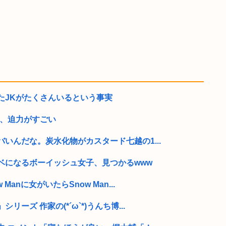
たJKがたくさんいるという事実
部、迫力がすごい
いんだな。炭水化物がカスタード七越の1...
ベになるボーイッシュ女子、見つかるwww
anに女がいたらSnow Man...
ーズ 作家の(*´ω`*)うんち博...