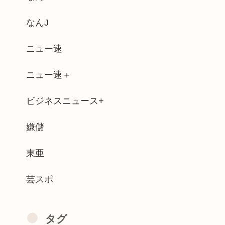
と結婚したグラドル、息子の「自閉スペク...
なんJ
１ヶ月で９６００人死亡
ニュー速
10周年ってマジ？www
ニュー速＋
長、無能すぎて失職www(画像あり)
ビジネスニュース+
された芸人のセクハラがガチでヤバすぎる…
東日本の盆休み潰す
嫌儲
9人にわいせつな行為→懲役15年の判決
東亜
芸スポ
タグ