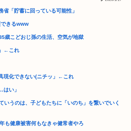
暴行 「性...
ケツで売れててプロゲーマー
 総務省「貯蓄に回っている可能性」
人批判してるゴ...
【熱波】ドイツ、暑すぎて
護できるwww
トなどについて...
【画像】キズナアイが今年で
35歳こどおじ孫の生活、空気が地獄
たちは作ってな...
【悲報】美人すぎる県警本部
」←これ
【放送事故】地上波で放送
破壊した」
台風15号「チャンホン」
具現化できない(ニチッ」←これ
タイムマシーン...
8歳から13歳までの少年1
…はい」
っていうのは、子どもたちに「いのち」を繋いでいく
0年も健康被害何もなきゃ健常者やろ