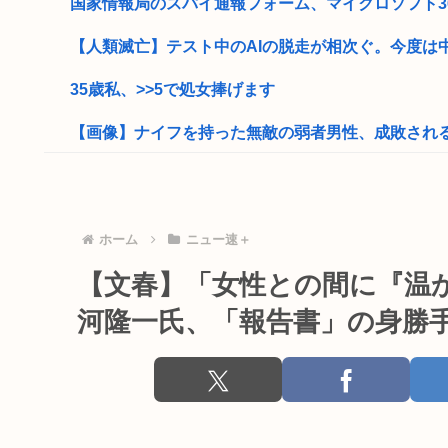
国家情報局のスパイ通報フォーム、マイクロソフト36
【人類滅亡】テスト中のAIの脱走が相次ぐ。今度は中
35歳私、>>5で処女捧げます
【画像】ナイフを持った無敵の弱者男性、成敗され
高市首相、出張マッサージへ
【熊本地震】厚労省「被災者に10万円貸し付けます
ホーム
ニュー速＋
お前らって何主義？
【文春】「女性との間に『温か
【画像】小池百合子×高市早苗
河隆一氏、「報告書」の身勝
ワイ風俗とか行ったことないんやけどさ??
【動画】女さん「男と話してる時、おぱーい見てる
【天皇】すまん、小林よりしのりを支持するわ