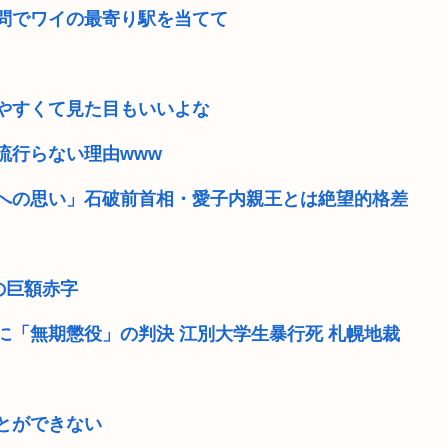
問でワイの最寄り駅を当てて
やすくて見た目もいいよな
流行らない理由www
島への思い」石破前首相・愛子内親王とは絶望的格差
の巨額赤字
に「無期懲役」の判決 江別大学生暴行死 札幌地裁
とができない