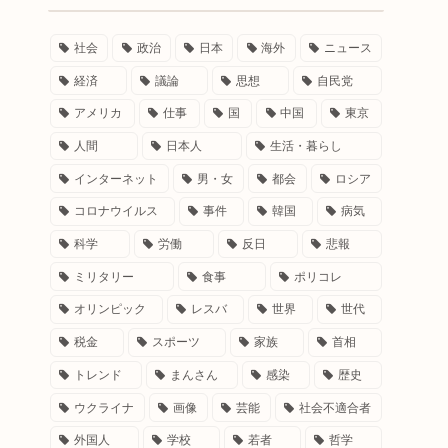
社会
政治
日本
海外
ニュース
経済
議論
思想
自民党
アメリカ
仕事
国
中国
東京
人間
日本人
生活・暮らし
インターネット
男・女
都会
ロシア
コロナウイルス
事件
韓国
病気
科学
労働
反日
悲報
ミリタリー
食事
ポリコレ
オリンピック
レスバ
世界
世代
税金
スポーツ
家族
首相
トレンド
まんさん
感染
歴史
ウクライナ
画像
芸能
社会不適合者
外国人
学校
若者
哲学