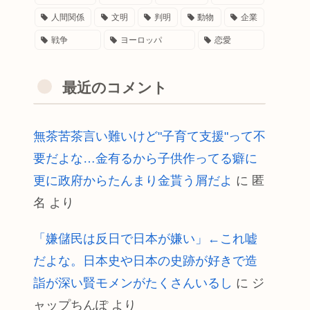
人間関係
文明
判明
動物
企業
戦争
ヨーロッパ
恋愛
最近のコメント
無茶苦茶言い難いけど"子育て支援"って不
要だよな…金有るから子供作ってる癖に
更に政府からたんまり金貰う屑だよ
に
匿
名
より
「嫌儲民は反日で日本が嫌い」←これ嘘
だよな。日本史や日本の史跡が好きで造
詣が深い賢モメンがたくさんいるし
に
ジ
ャップちんぽ
より