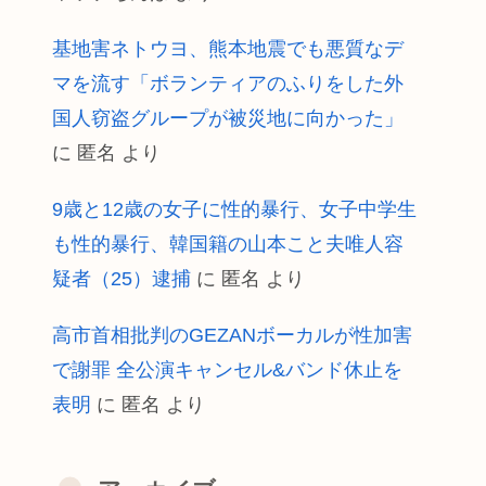
基地害ネトウヨ、熊本地震でも悪質なデ
マを流す「ボランティアのふりをした外
国人窃盗グループが被災地に向かった」
に
匿名
より
9歳と12歳の女子に性的暴行、女子中学生
も性的暴行、韓国籍の山本こと夫唯人容
疑者（25）逮捕
に
匿名
より
高市首相批判のGEZANボーカルが性加害
で謝罪 全公演キャンセル&バンド休止を
表明
に
匿名
より