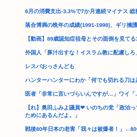
【高市】ゴラム(56歳)、女子中学生をナイフで脅し性的
6月の消費支出-3.3%で7か月連続マイナス
5ちゃんのどこでもいいけど、日本人の税金使って日本
落合博満の晩年の成績(1991-1998)、ギリ擁
国交省、四国新幹線実現のために需要や駅の位置・ルー
【動画】89歳認知症祖母とその面倒を見てる
埼玉川越に突如として「モスク」が自生 外国人「自分
外国人「豚汁出すな！イスラム教に配慮しろ
自民党、古謝玄太の推薦を決定 沖縄県知事選
レスバおっさんども
中国外交部「日本が”三国志”の史実を歪めて歴史を
ハンターハンターにわか「何でも切れる刀は
熊本地震の夜に政治資金パーティーしてた福岡自民党「
医者「非常に言いづらいんですが…」ワイ「
【れ】奥田ふみよ議員❤‍ いのちの党「政治
ためにあるんだよ。」
戦後80年日本の老害「我々は被爆者！」←8