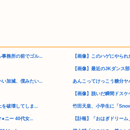
務所の前でゴル...
【画像】このハゲにやられ
【画像】最近のJKダンス
加減、僕みたい...
あんこってけっこう糖分ヤバ
【画像】脱いだ瞬間ドスケ
破壊してしま...
竹田天皇、小学生に「Snow M
ー 40代女...
【訃報】「おはぎドリーム」シリ