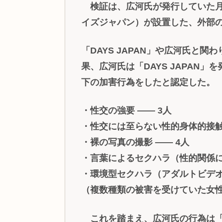
検証は、広河氏が発行していた月刊
イズジャパン）が設置した、外部
「DAYS JAPAN」や広河氏と
果、広河氏は「DAYS JAPAN」
下の加害行為をしたと認定した。
・性交の強要 ―― 3人
・性交には至らない性的身体的接触 
・裸の写真の撮影 ―― 4人
・言葉によるセクハラ（性的関係に
・環境型セクハラ（アダルトビデオ
（複数種類の被害を受けていた女
これを踏まえ、広河氏の行為は「