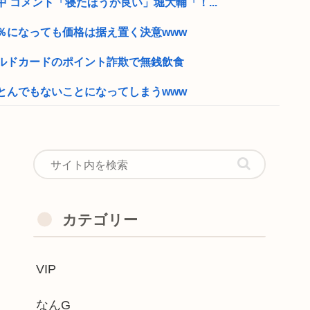
 コメント「寝たほうが良い」堀大輔「！...
％になっても価格は据え置く決意www
ルドカードのポイント詐欺で無銭飲食
とんでもないことになってしまうwww
たのロ座を利用しています」私「そんなは...
で、高卒が金持ちが多い 無能な大卒の集...
か！？
逮捕 生活態度が気にくわな...
カテゴリー
の23%が俺は人生の敗者だと思ってるこ...
VIP
近隣飲食店での無銭飲食はやめてください...
にキモくて実刑で当然だったwww
なんG