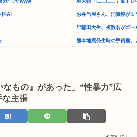
5だったwww
堀大輔「にこにこ」筋トレ中
国AI
お弁当屋さん、消費税が１
早稲田大生、複数名がゴー
る
熊本地震発生時の手術室、
オペレーター「中国人があな
」
中学生「嫌儲では大卒が貧乏
NIKKEにペルソナが参戦
なもの』があった」“性暴力”広
夫の弟を蹴り56す 41歳女を
手な主張
ポルノ動画でシコってる若者
のすぐわかる」
早稲田大学「学生の皆さん、
ジャンポケ斉藤、想像以上
2020/1/17