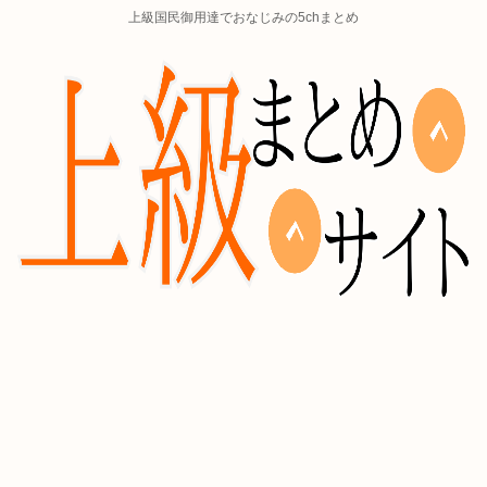
上級国民御用達でおなじみの5chまとめ