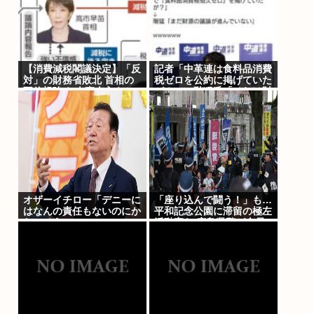
【消費減税閣議決定】「反
記者「中革連は食料品消費
対」の財務省敗北 首相の
税ゼロを公約に掲げていた
不信根強く 人事介入をち
が？」→階猛氏「それは財
らつかされ…
源確保という条件付き」
オザーイチロー「デニーに
「座り込んで闘う！」も…
はなんの責任もないのにか
平和記念公園に滞留の極左
わいそう…」
活動家ら 広島県警が全員
排除、6日朝