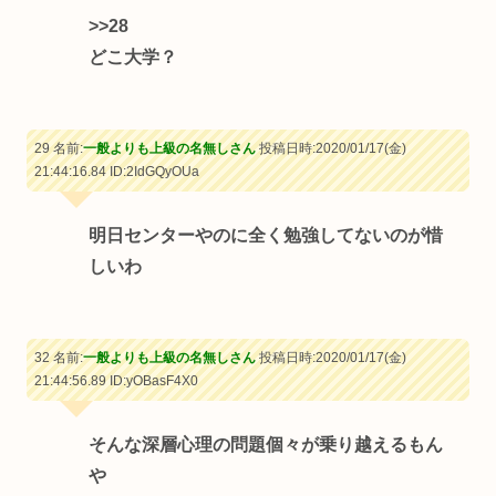
>>28
どこ大学？
29 名前:
一般よりも上級の名無しさん
投稿日時:2020/01/17(金)
21:44:16.84
ID:2IdGQyOUa
明日センターやのに全く勉強してないのが惜
しいわ
32 名前:
一般よりも上級の名無しさん
投稿日時:2020/01/17(金)
21:44:56.89
ID:yOBasF4X0
そんな深層心理の問題個々が乗り越えるもん
や