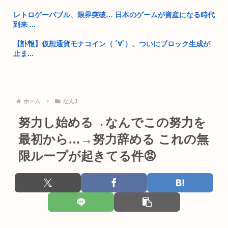
レトロゲーバブル、限界突破… 日本のゲームが資産になる時代
【8/6】8.6秒バズーカ、反日行為で消えるwww
到来 ...
国連機関、ジャップの物価高にブチギレ「栄養価の高い食品が
【訃報】仮想通貨モナコイン（ ´∀`）、ついにブロック生成が
5年で2...
止ま...
X民「男はほぼ全員、友達に『4ね』と冗談で言うことがある」
『PCでゲームやってるバカ』はいつ頃から現れるようになっ
これマ...
たのか。...
Win95開発者「日本でITが3Kと呼ばれるのは企業が根本的に
ホーム
なんJ
サカナ山口、アジカン後藤「BUMPが邦ロックを一変させた」
間...
努力し始める→なんでこの努力を
最近のワンピース、20年やってた話なんだったの？ってくらい
ジャンポケ斉藤の被害女性「事件後にバウムクーヘン売ったり
内容が...
TikT...
最初から…→努力辞める これの無
【聖人】ヒカキン、被災地にONICHAを提供
限ループが起きてる件😡
大学生の頃に出会った小学生と大人になってから再会し結婚し
た男、め...
【呆然】面接官「日本に刀鍛冶は何人いるか推定してくださ
い」 俺「...
高市早苗「日銀に国債買わせて財源確保よ」
大ヒット同人エ口ゲの開発者、売上の入金を銀行に拒否され受
高市早苗さん、熊本避難所までいって謎の顔面ライトアップシ
け取れず...
ョーして...