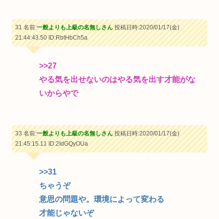
31 名前:
一般よりも上級の名無しさん
投稿日時:2020/01/17(金)
21:44:43.50
ID:RbtHbCh5a
>>27
やる気を出せないのはやる気を出す才能がな
いからやで
33 名前:
一般よりも上級の名無しさん
投稿日時:2020/01/17(金)
21:45:15.11
ID:2IdGQyOUa
>>31
ちゃうぞ
意思の問題や。環境によって変わる
才能じゃないぞ