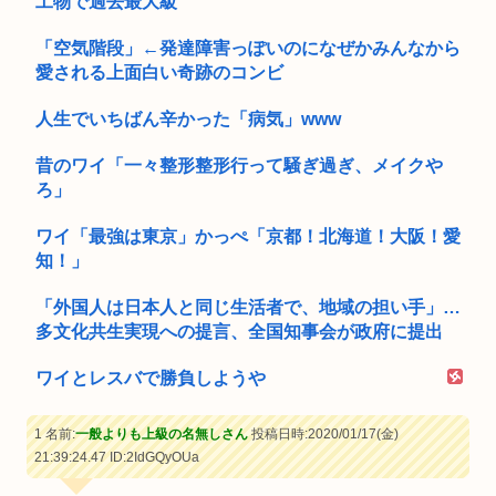
工物で過去最大級
「空気階段」←発達障害っぽいのになぜかみんなから
愛される上面白い奇跡のコンビ
人生でいちばん辛かった「病気」www
昔のワイ「一々整形整形行って騒ぎ過ぎ、メイクや
ろ」
ワイ「最強は東京」かっぺ「京都！北海道！大阪！愛
知！」
「外国人は日本人と同じ生活者で、地域の担い手」…
多文化共生実現への提言、全国知事会が政府に提出
ワイとレスバで勝負しようや
1 名前:
一般よりも上級の名無しさん
投稿日時:2020/01/17(金)
21:39:24.47
ID:2IdGQyOUa