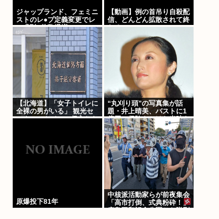
ジャップランド、フェミニ
【動画】例の首吊り自殺配
ストのレ●プ定義変更でレ
信、どんどん拡散されて終
●プ認知件数爆増www
わるwww
【北海道】「女子トイレに
“丸刈り頭”の写真集が話
全裸の男がいる」 観光セ
題・井上晴美、バストに1
ンターのトイレに侵入した
億円の保険をかけた当時を
男（49）を逮捕
振り返る「すごく不思議な
感覚」
中核派活動家らが前夜集会
原爆投下81年
「高市打倒、式典粉砕！」
広島平和記念公園から隊列
組みデモ行進