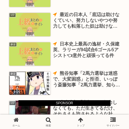
最近の日本人「底辺は助けな
VIP
くていい、努力しないやつや努
力しても転落した奴は助けなく
ていい」→結果
日本史上最高の逸材・久保建
嫌儲
英、ラリーガ94試合6ゴール5ア
シスト👈意外と頑張ってる件
熊谷知事「2馬力選挙は迷惑
嫌儲
で、大変困惑」と拒否、いっぽ
う斎藤知事「2馬力選挙、知らな
かった」なぜなのか #斎藤知事
がんばれ
山本太郎「究極はね..努力し
SPONSOR
VIP
なくても、ただ生きてるだけ、
それさえも許されるような社会
にしたい。」
ホーム
検索
トップ
サイドバー