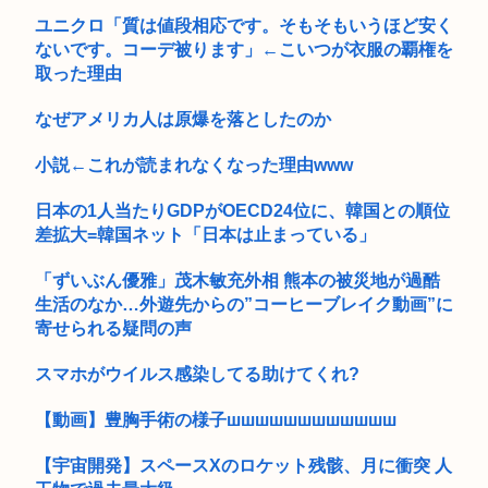
「男がニヤニヤして立っていました」ランニング中の女子大生
2人が目...
ユニクロ「質は値段相応です。そもそもいうほど安く
ないです。コーデ被ります」←こいつが衣服の覇権を
取った理由
なぜアメリカ人は原爆を落としたのか
小説←これが読まれなくなった理由www
日本の1人当たりGDPがOECD24位に、韓国との順位
差拡大=韓国ネット「日本は止まっている」
「ずいぶん優雅」茂木敏充外相 熊本の被災地が過酷
生活のなか…外遊先からの”コーヒーブレイク動画”に
寄せられる疑問の声
スマホがウイルス感染してる助けてくれ?
【動画】豊胸手術の様子шшшшшшшшшшшш
【宇宙開発】スペースXのロケット残骸、月に衝突 人