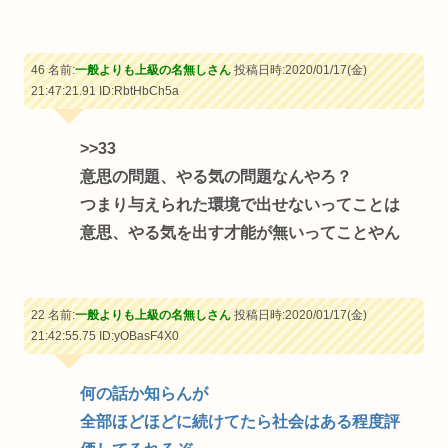
46 名前:
一般よりも上級の名無しさん
投稿日時:2020/01/17(金)
21:47:21.91
ID:RbtHbCh5a
>>33
意思の問題、やる気の問題なんやろ？
つまり与えられた環境で出せないってことは
意思、やる気を出す才能が無いってことやん
22 名前:
一般よりも上級の名無しさん
投稿日時:2020/01/17(金)
21:42:55.75
ID:yOBasF4X0
何の話か知らんが
全部ほどほどに続けてたら社会はある程度評