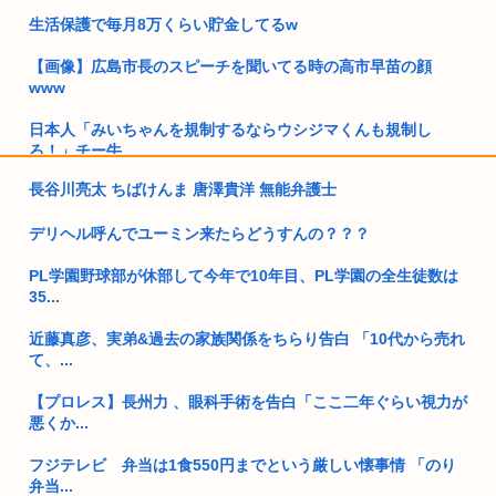
生活保護で毎月8万くらい貯金してるw
【画像】広島市長のスピーチを聞いてる時の高市早苗の顔
www
日本人「みいちゃんを規制するならウシジマくんも規制し
ろ！」チー牛...
長谷川亮太 ちばけんま 唐澤貴洋 無能弁護士
【高市源泉】食料品消費減税に合わせ「GoToイート」のよう
な政策...
デリヘル呼んでユーミン来たらどうすんの？？？
「おっちゃん女の子になってスクール水着を着たいねん」60代
PL学園野球部が休部して今年で10年目、PL学園の全生徒数は
が小学...
35...
原爆投下81年
近藤真彦、実弟&過去の家族関係をちらり告白 「10代から売れ
て、...
兵庫県斎藤知事、パリなど5カ所ある海外事務所を全廃へ「公
務員が遊...
【プロレス】長州力 、眼科手術を告白「ここ二年ぐらい視力が
悪くか...
女性「意識失った女性を救護してる間、無関係の男が無言でつ
いてきた...
フジテレビ 弁当は1食550円までという厳しい懐事情 「のり
弁当...
「ちいかわ」反社とコラボしていた