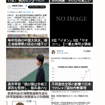
いる」 観光センターのト
自民県議「手のひら返しい
イレに侵入した男（49）
かがなものか」
を逮捕 北海道
毎年恒例の中国大洪水。湖
2位『イオン』3位『ヤオ
北省秭帰県の現在の様子が
コー』【一番お寿司が美味
こちら
しいと思うスーパー】300
名が選ぶ1位に
高市早苗「我が国は非核三
不同意性交罪の影響で日本
原則を堅持し、核兵器のな
でのレ●プ認知件数爆増
い世界と恒久平和の実現に
www
向けて力を尽くことをお誓
いする 」