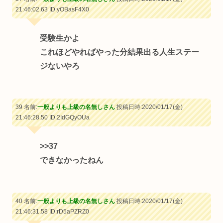
21:46:02.63
ID:yOBasF4X0
受験生かよ
これほどやればやった分結果出る人生ステー
ジないやろ
39 名前:
一般よりも上級の名無しさん
投稿日時:2020/01/17(金)
21:46:28.50
ID:2IdGQyOUa
>>37
できなかったねん
40 名前:
一般よりも上級の名無しさん
投稿日時:2020/01/17(金)
21:46:31.58
ID:rD5aPZRZ0