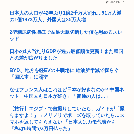
【画像】甲子園開幕試合、仙台育英の女マネージャーが美人す
高市早苗と面会した熊本県氷川町の至れり尽くせり島田博行さ
2020/1/17
ぎると話...
ん、完全...
日本人の人口が42年ぶり1億2千万人割れ…91万人減
ゲーフリ新作、Steam賛否両論(53%)www
の1億1973万人、外国人は35万人増
SAOの最新ゲーム、100層あるはずの世界を2層までしか描か
2型糖尿病性壊疽で左足大腿切断した僕を慰めるスレ
ず無...
ッド
高校生だけど誰か話そ
日本の1人当たりGDPが過去最低順位更新！また韓国
との差が広がりました
熊本人、普通に会社に行ってることが判明www
BYD、地方を軽EVの主戦場に 給油所半減で揺らぐ
【悲報】令和の公園、禁止事項が増えすぎてもう何もできなく
なるww...
「国民車」に照準
スト6の新キャラ、エッッ可愛くてメロメロになるプレイヤー
なぜフランス人はこれほど日本が好きなのか? 中国ネ
が続出ｗ...
ット「中国人も日本が好き」「普通の人は…」
【画像】Z世代の高校、勃起不可避すぎるってwww
【旅行】エジプトで自撮りしていたら、ガイドが「撮
りますよ！」→ノリノリでポーズを取っていたら…ス
【動画】FC版ドラクエ4のラナルータの演出が凄いと話題。フ
マホを返してもらえない 「日本人はカモ代表かも」
ァミコ...
「私は6時間で3万円払った」