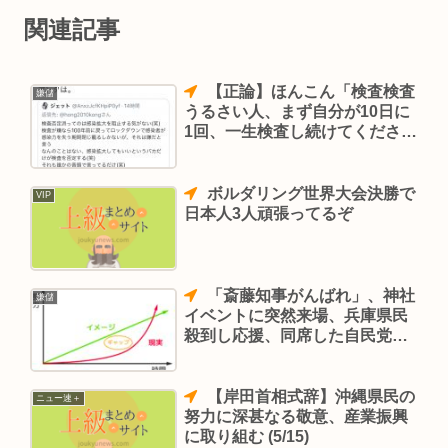
関連記事
【正論】ほんこん「検査検査
嫌儲
うるさい人、まず自分が10日に
1回、一生検査し続けてくださ
い。頑張って」
ボルダリング世界大会決勝で
VIP
日本人3人頑張ってるぞ
「斎藤知事がんばれ」、神社
嫌儲
イベントに突然来場、兵庫県民
殺到し応援、同席した自民党は
危機感「解散選挙なら批判派は
全滅かも」
【岸田首相式辞】沖縄県民の
ニュー速＋
努力に深甚なる敬意、産業振興
に取り組む (5/15)