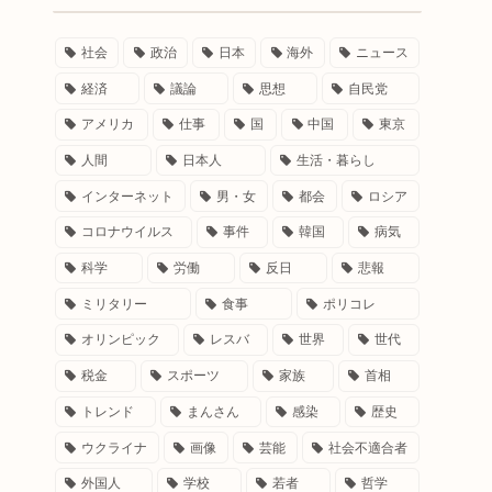
社会
政治
日本
海外
ニュース
経済
議論
思想
自民党
アメリカ
仕事
国
中国
東京
人間
日本人
生活・暮らし
インターネット
男・女
都会
ロシア
コロナウイルス
事件
韓国
病気
科学
労働
反日
悲報
ミリタリー
食事
ポリコレ
オリンピック
レスバ
世界
世代
税金
スポーツ
家族
首相
トレンド
まんさん
感染
歴史
ウクライナ
画像
芸能
社会不適合者
外国人
学校
若者
哲学