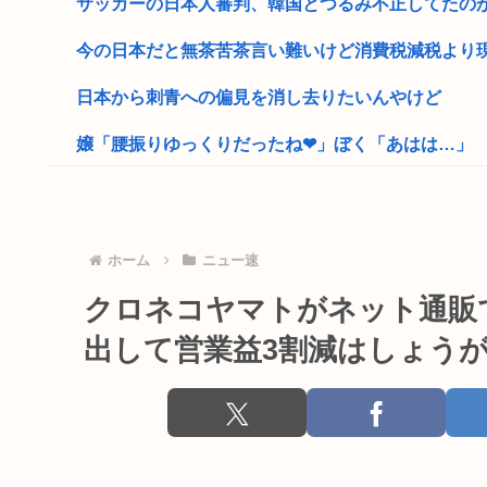
サッカーの日本人審判、韓国とつるみ不正してたの
今の日本だと無茶苦茶言い難いけど消費税減税より現金
日本から刺青への偏見を消し去りたいんやけど
嬢「腰振りゆっくりだったね❤」ぼく「あはは…」
サウジアラビアから米国への石油輸出がゼロにー過去4
米農家「60kg作って1万8000円…コストは2万以上…」
ホーム
ニュー速
イスラエル高官「日本よ、原爆式典とか被害者面やめね
クロネコヤマトがネット通販
氷河期世代『ルッキズムが一番酷かったのは00年代、
出して営業益3割減はしょう
トランプ大統領、支持率34%と完全に終わる
童貞は必ず3のパルを選んでしまう画像www
元れいわ議員の大石あきこ、活動停止