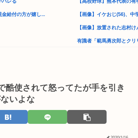
がバレる
【高校野球】熊本代表の有明
給付の方が嬉し...
【画像】イケおじ(56)、中
【画像】放置された志村け
有識者「範馬勇次郎とクリリ
0年間で前例の...
日本人の9割は高市早苗の顔
米は高...
男の趣味Tier表、ヤバすぎ
？中国人虐殺し...
普通の日本人「任意保険入
で酷使されて怒ってたが手を引き
こういうチャラ...
外環道と圏央道 事故でおわ
がないよな
早稲田大生、複数名がゴー
長瀬智也さん、バイク画像を
【画像】マツダが黒字転換！
2020/1/16