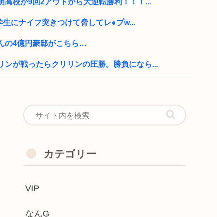
高校が9回2アウトから大逆転勝利！！！...
学生にナイフ突きつけて脅してレ●プw...
んの4億円豪邸がこちら…
ンが戦ったらクリリンの圧勝。勝負になら...
や変な喋りを見ても平気だから支持率9割...
る
るやつはバカ、事故起こさなきゃいいだけ」
る 高市
カテゴリー
ルドカードのポイント詐欺で無銭飲食
VIP
投稿するも見た目が汚らしいとネットの女...
！CX-5がバカ売れ
なんG