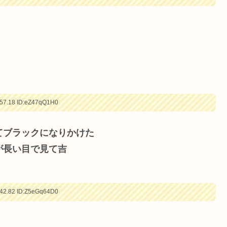
57.18
ID:eZ47qQ1H0
てブラックになりかけた
が長い目で見て吉
42.82
ID:Z5eGq64D0