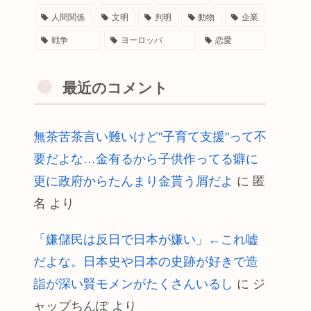
人間関係
文明
判明
動物
企業
戦争
ヨーロッパ
恋愛
最近のコメント
無茶苦茶言い難いけど"子育て支援"って不
要だよな…金有るから子供作ってる癖に
更に政府からたんまり金貰う屑だよ
に
匿
名
より
「嫌儲民は反日で日本が嫌い」←これ嘘
だよな。日本史や日本の史跡が好きで造
詣が深い賢モメンがたくさんいるし
に
ジ
ャップちんぽ
より