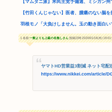
【マムダニ派】米民主党予備選、ミシガン州
【竹田くんじゃない】医者、腫瘍のない脳を
羽根モノ「大負けしません。玉の動き面白い
1 名前:
一般よりも上級の名無しさん
投稿日時:2020/01/16(木) 19:01:
ヤマトHD営業益3割減 ネット宅配
https://www.nikkei.com/articl