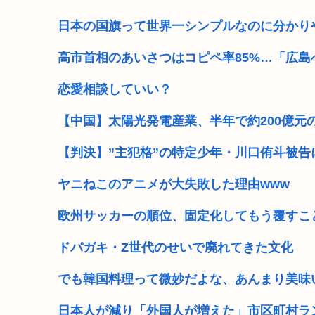
小池百合子 東京駅近くに上級国民用シェルター整備を正
日本の国旗って世界一シンプルなのに分かり
熊本県民「俺たち逆らわねえだぁ！自民党様に従います
高市首相のあいさつはコピペ率85%…「広
お前らお盆の準備をしたか？国父安倍晋三が天国か
恋愛相談していい？
ジャップはいい加減、戦争加害について認めるべき
【中国】太陽光発電産業、半年で約200億元
小泉進次郎「北朝鮮に厳重に抗議し、強く非難した
【判決】”主犯格”の特定少年・川口侑斗被告
日本さん食料自給率が過去最低に 25年度37% 主要先進
ヤニねこのアニメが大失敗した理由www
トランプ大統領、イランとの戦闘「近く終結するだ
欧州サッカーの順位、固定化してもう覆すこ
ドパガキ・Z世代のせいで廃れてきた文化
でも韓国料理って微妙だよな、あんまり美味
日本人が減り「外国人が増えた」市区町村ラ