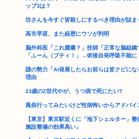
ップ3は？
坊さんを今すぐ皆殺しにするべき理由が詰ま
高市早苗、また経歴にウソが判明
脳外科医「これ腫瘍？」技師「正常な脳組織
「ふーん（ブチィ！」→術後自発呼吸不能に
謎の勢力「AI発展したらお前らは皆クビにな
理由
23歳のZ世代やが、うつ病で死にたい?
風俗行ってみたいけど性病怖いからアドバイ
【東京】東京駅近くに「地下シェルター」整
施設整備の効果高い」