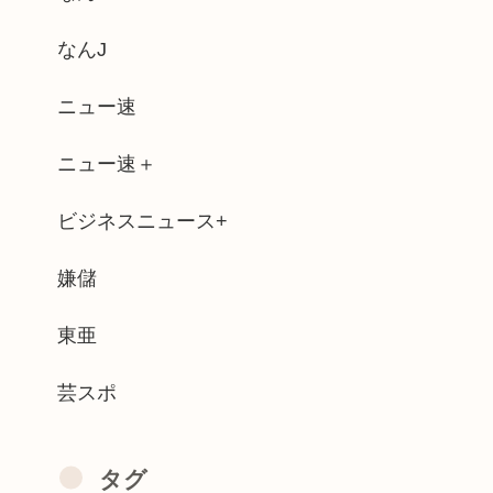
でた腰の痛みまだ覚えてるの」俺くん「マ...
なんJ
びって どうしたらいいかわからんよな(...
ニュー速
 コメント「寝たほうが良い」堀大輔「！...
ニュー速＋
と結婚したグラドル、息子の「自閉スペク...
ビジネスニュース+
たJKがたくさんいるという事実
の女の違いがやばいwww
嫌儲
った頃の今田美桜、レベチwww
東亜
芸スポ
タグ