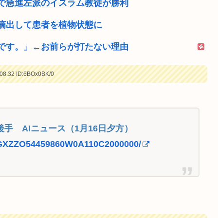
で急進左派のイスラム教徒が勝利
摘出して患者を植物状態に
です。」←お前らが打たない理由
08.32
ID:6BOx0BK/0
後手 AIニュース（1月16日夕方）
e/DGXZZO54459860W0A110C2000000/