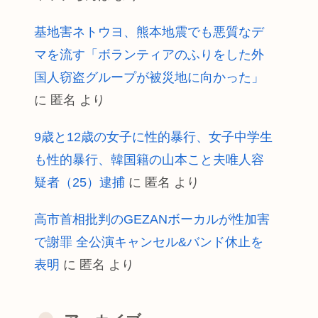
基地害ネトウヨ、熊本地震でも悪質なデ
マを流す「ボランティアのふりをした外
国人窃盗グループが被災地に向かった」
に
匿名
より
9歳と12歳の女子に性的暴行、女子中学生
も性的暴行、韓国籍の山本こと夫唯人容
疑者（25）逮捕
に
匿名
より
高市首相批判のGEZANボーカルが性加害
で謝罪 全公演キャンセル&バンド休止を
表明
に
匿名
より