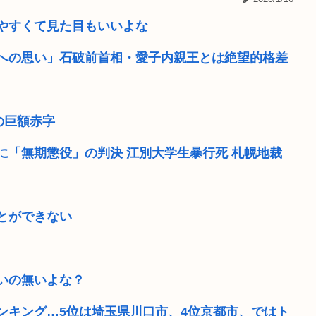
式表明 物価...
B’z「重いマーシャル運ん
やすくて見た目もいいよな
だぁ！」➡その...
地震アラートって鳴るのにび
島への思い」石破前首相・愛子内親王とは絶望的格差
ら帰ってくるぞ
堀大輔「にこにこ」筋トレ中
ケツで売れててプロゲーマー
の巨額赤字
」
【画像】このハゲにやられ
に「無期懲役」の判決 江別大学生暴行死 札幌地裁
で圧倒的...
【画像あり】東京の街ごと
ろう」と表明
【動画】御当地アイドルだ
とができない
いの無いよな？
ンキング…5位は埼玉県川口市、4位京都市、ではト