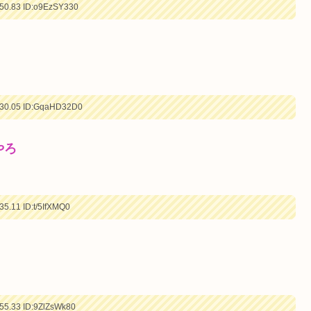
50.83
ID:o9EzSY330
30.05
ID:GqaHD32D0
やろ
35.11
ID:t/5IfXMQ0
55.33
ID:9ZlZsWk80