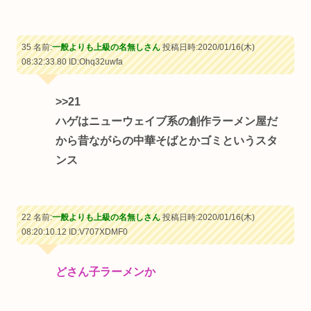
35 名前:
一般よりも上級の名無しさん
投稿日時:2020/01/16(木)
08:32:33.80
ID:Ohq32uwfa
>>21
ハゲはニューウェイブ系の創作ラーメン屋だ
から昔ながらの中華そばとかゴミというスタ
ンス
22 名前:
一般よりも上級の名無しさん
投稿日時:2020/01/16(木)
08:20:10.12
ID:V707XDMF0
どさん子ラーメンか