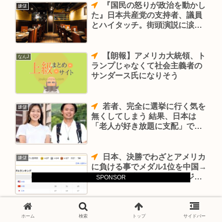
『国民の怒りが政治を動かし
嫌儲
た』日本共産党の支持者、議員
とハイタッチ。街頭演説に涙を
浮かべ『うれしかった』と握手
する女性も。
【朗報】アメリカ大統領、ト
なんJ
ランプじゃなくて社会主義者の
サンダース氏になりそう
若者、完全に選挙に行く気を
嫌儲
無くしてしまう 結果、日本は
「老人が好き放題に支配」でき
る国が継続される事に
日本、決勝でわざとアメリカ
嫌儲
に負ける事でメダル1位を中国→
アメリカに変えてしまう。ジャ
SPONSOR
ップさあ…
ぼく「台湾のどこが好きな
ニュー速
の？」日本人「親日なところ」
ホーム
検索
トップ
サイドバー