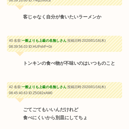
08:39:16.60
ID:Y4qZm/0ca
客じゃなく自分が食いたいラーメンか
40 名前:
一般よりも上級の名無しさん
投稿日時:2020/01/16(木)
08:39:56.03
ID:HUPxhP+Gr
トンキンの食べ物が不味いのはいつものこと
42 名前:
一般よりも上級の名無しさん
投稿日時:2020/01/16(木)
08:45:40.63
ID:Z5G92xAM0
ごてごてもいいんだけれど
食べにくいから別皿にしてちょ