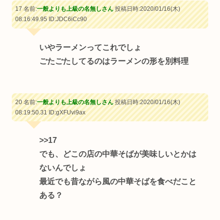
17 名前:
一般よりも上級の名無しさん
投稿日時:2020/01/16(木)
08:16:49.95
ID:JDC6iCc90
いやラーメンってこれでしょ
ごたごたしてるのはラーメンの形を別料理
20 名前:
一般よりも上級の名無しさん
投稿日時:2020/01/16(木)
08:19:50.31
ID:gXFUvi9ax
>>17
でも、どこの店の中華そばが美味しいとかは
ないんでしょ
最近でも昔ながら風の中華そばを食べだこと
ある？