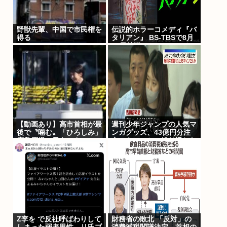
野獣先輩、中国で市民権を
伝説的ホラーコメディ『バ
得る
タリアン』 BS-TBSで8月
16日放送
【動画あり】高市首相が最
週刊少年ジャンプの人気マ
後で〝噛む〟「ひろしみ」
ンガグッズ、43億円分注
広島原爆の日あいさつ
文・キャンセル繰り返した
か 32歳女逮捕「注文した
ことで欲求が満たされた」
Z李を で反社呼ばわりして
財務省の敗北 「反対」の