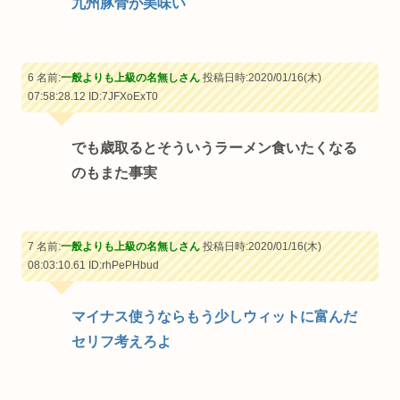
九州豚骨が美味い
6 名前:
一般よりも上級の名無しさん
投稿日時:2020/01/16(木)
07:58:28.12
ID:7JFXoExT0
でも歳取るとそういうラーメン食いたくなる
のもまた事実
7 名前:
一般よりも上級の名無しさん
投稿日時:2020/01/16(木)
08:03:10.61
ID:rhPePHbud
マイナス使うならもう少しウィットに富んだ
セリフ考えろよ