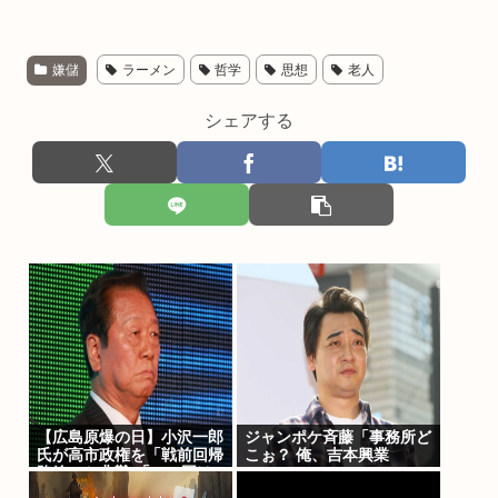
嫌儲
ラーメン
哲学
思想
老人
シェアする
【広島原爆の日】小沢一郎
ジャンポケ斉藤「事務所ど
氏が高市政権を「戦前回帰
こぉ？ 俺、吉本興業
路線」と非難 「この国は
www」
再び滅亡に向かいかねな