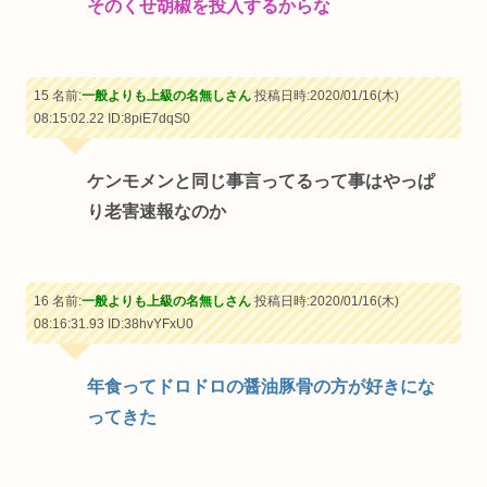
そのくせ胡椒を投入するからな
15 名前:
一般よりも上級の名無しさん
投稿日時:2020/01/16(木)
08:15:02.22
ID:8piE7dqS0
ケンモメンと同じ事言ってるって事はやっぱ
り老害速報なのか
16 名前:
一般よりも上級の名無しさん
投稿日時:2020/01/16(木)
08:16:31.93
ID:38hvYFxU0
年食ってドロドロの醤油豚骨の方が好きにな
ってきた