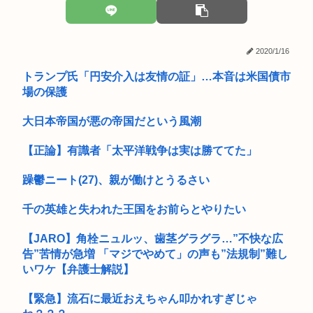
返却...
【訃報】日に日に視力が悪くなる
2020/1/16
フジテレビさん 石破茂の生まれ変わりのような大学生を見つ
けてきて...
トランプ氏「円安介入は友情の証」…本音は米国債市
場の保護
名古屋大学生さん、いくらなんでも地元好きすぎな模様ww
大日本帝国が悪の帝国だという風潮
ある部署の女「休みがありません。もう60連勤なんです」人事
私「休...
【正論】有識者「太平洋戦争は実は勝ててた」
音楽愛好家「クラシック音楽のオーケストラはガラガラなの
に、ゲーム...
躁鬱ニート(27)、親が働けとうるさい
初音ミクのフィギュア欲しくて12000円消える
千の英雄と失われた王国をお前らとやりたい
令和の関西援交、トー横シリーズ。ホストにハマったJK JC の
【JARO】角栓ニュルッ、歯茎グラグラ…”不快な広
動...
告”苦情が急増 「マジでやめて」の声も”法規制”難し
いワケ【弁護士解説】
ブランドいちご「いちごさん」の苗2000株盗まれる
【緊急】流石に最近おえちゃん叩かれすぎじゃ
Steamユーザー、ビデメモ16GBが主流に。まだ8GB使って