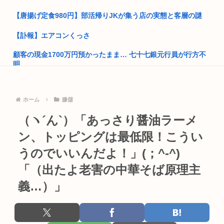
ゼレンスキー大統領「日本の支援は大きくない」3兆円も支援
【唐揚げ定食980円】部活帰りJKが集う店の実態と客層の謎
したのに...
【訃報】エアコンくっさ
【動画】まんさん、配信中に首吊り自⚪︎www
顧客の現金1700万円預かったまま… 七十七銀元行員が行方不
【高市】自衛隊入隊者「左派と日本を批判する奴と日本を嫌う
明
奴は許さ...
ファイナルファンタジー4の最終メンバーとかいう最高のチー
「安倍晋三」「麻生太郎」「石原慎太郎」「高市早苗」 無礼講
ム
なら誰...
ホーム
嫌儲
冥王計画ゼオライマーさんたった2回のスパロボ参戦で大人気
日本人中学教師の男を逮捕。tiktokで踊る顔見知りの14歳に
（ヽ´ん`）「あっさり醤油ラーメ
ロボ作品...
対...
ン、トッピングは最低限！こうい
【画像】ワイがBBA先輩から送られてきたライン、見るに耐え
存在しない県作ってフェミガキども騙すぞ
ない・...
うのでいいんだよ！」(；^-^)
【画像】オタク「実際にプレイしたらわかるけどライザは友達
「（出たよ老害の中華そば原理主
日本車の原価、たったの30~90万円と判明…
って感じ...
義…）」
警察「違反ですね」俺「一度この車から見てくださいよ」→見
割とマジで年収400以下の人ってどう暮らしてるの？この人た
通しの悪...
ちが自...
レンタル会社からヤマハの大型バイク「YZF-R1」を借りる。