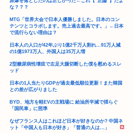
原爆を落としたのは正しかった←これ【"正論"】だよ
な？？？
MTG「世界大会で日本人優勝しました。日本のコン
テンツとコラボします。売上過去最高です。」←日本
で流行らない理由は？
日本人の人口が42年ぶり1億2千万人割れ…91万人減
の1億1973万人、外国人は35万人増
2型糖尿病性壊疽で左足大腿切断した僕を慰めるスレ
ッド
日本の1人当たりGDPが過去最低順位更新！また韓国
との差が広がりました
BYD、地方を軽EVの主戦場に 給油所半減で揺らぐ
「国民車」に照準
なぜフランス人はこれほど日本が好きなのか? 中国ネ
ット「中国人も日本が好き」「普通の人は…」