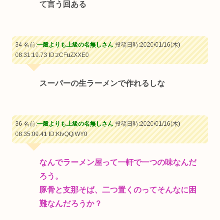
て言う回ある
34 名前:
一般よりも上級の名無しさん
投稿日時:2020/01/16(木)
08:31:19.73
ID:zCFuZXXE0
スーパーの生ラーメンで作れるしな
36 名前:
一般よりも上級の名無しさん
投稿日時:2020/01/16(木)
08:35:09.41
ID:KIvQQiWY0
なんでラーメン屋って一軒で一つの味なんだ
ろう。
豚骨と支那そば、二つ置くのってそんなに困
難なんだろうか？