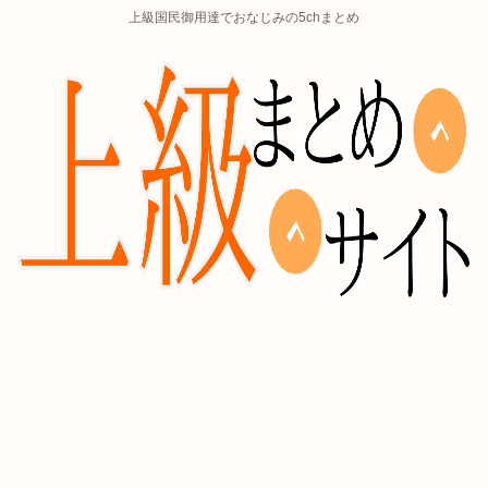
上級国民御用達でおなじみの5chまとめ