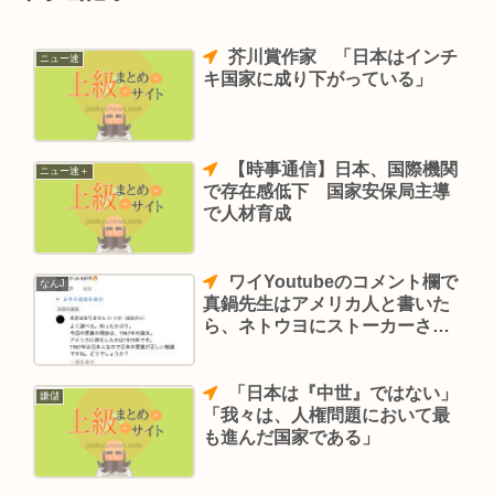
芥川賞作家 「日本はインチ
ニュー速
キ国家に成り下がっている」
【時事通信】日本、国際機関
ニュー速＋
で存在感低下 国家安保局主導
で人材育成
ワイYoutubeのコメント欄で
なんJ
真鍋先生はアメリカ人と書いた
ら、ネトウヨにストーカーされ
る
「日本は『中世』ではない」
嫌儲
「我々は、人権問題において最
も進んだ国家である」