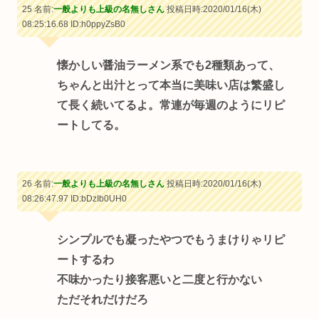
25 名前:
一般よりも上級の名無しさん
投稿日時:2020/01/16(木)
08:25:16.68
ID:h0ppyZsB0
懐かしい醤油ラーメン系でも2種類あって、
ちゃんと出汁とって本当に美味い店は繁盛し
て長く続いてるよ。常連が毎週のようにリピ
ートしてる。
26 名前:
一般よりも上級の名無しさん
投稿日時:2020/01/16(木)
08:26:47.97
ID:bDzIb0UH0
シンプルでも凝ったやつでもうまけりゃリピ
ートするわ
不味かったり接客悪いと二度と行かない
ただそれだけだろ