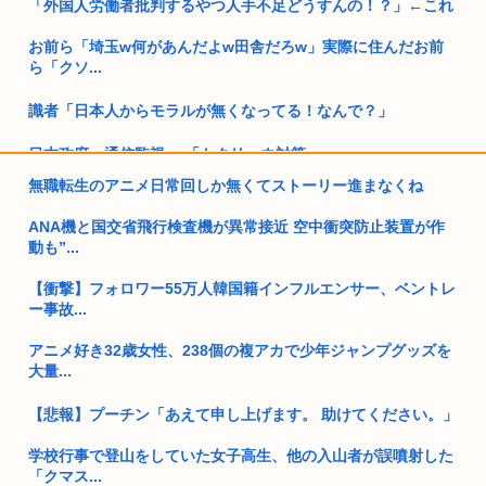
「外国人労働者批判するやつ人手不足どうすんの！？」←これ
お前ら「埼玉w何があんだよw田舎だろw」実際に住んだお前
ら「クソ...
識者「日本人からモラルが無くなってる！なんで？」
日本政府、通信監視へ 「トクリュウ対策」
無職転生のアニメ日常回しか無くてストーリー進まなくね
福島県民「え！？俺らへの復興支援は一時停止する感じ！？」
ANA機と国交省飛行検査機が異常接近 空中衝突防止装置が作
女性「そうめん作るのは大変。簡単とか言ってる奴はエアプ」
動も”...
熊本、八代で本日 『38、8度』www
【衝撃】フォロワー55万人韓国籍インフルエンサー、ベントレ
ー事故...
高市早苗熊本視察PVを映像ディレクターが本気で分析した結
果、ヒト...
アニメ好き32歳女性、238個の複アカで少年ジャンプグッズを
大量...
パヨク「高市は震災を自己PRに使うな」 「支援もしてないの
に文...
【悲報】プーチン「あえて申し上げます。 助けてください。」
UAE、秋田県に2兆円規模のデータセンター建設へ「少子化で
学校行事で登山をしていた女子高生、他の入山者が誤噴射した
人口も...
「クマス...