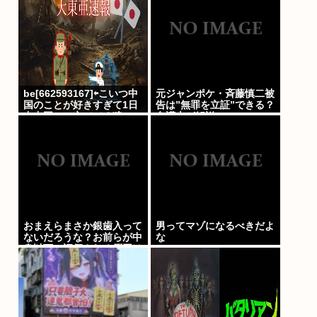
い」
be[662593167]⇦こいつ中
元ジャンポケ・斉藤慎二被
国のことが好きすぎて1日
告は”無罪を立証”できる？
中中国スレ立ててる猿でス
弁護士が解説
レ立て履歴ヤバいwww
おまえらまさか銀歯入って
男ってマゾになるべきだよ
ないだろうな？お前らが中
な
身以下に評価される原因は
口開けた時に見える銀歯