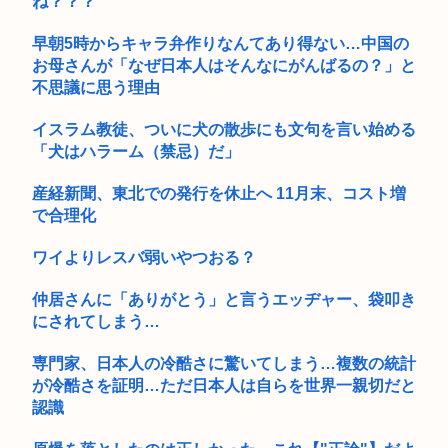
ね？？？
る...
早朝5時からキャラ弁作りなんてあり得ない…中国の
お母さんが「なぜ日本人はそんなにがんばるの？」と
不思議に思う理由
イスラム教徒、ついに犬の散歩にも文句を言い始める
「犬はハラーム（禁忌）だ」
産経新聞、東北での発行を休止へ 11月末、コスト増
で合理化
ワイよりレスバ弱いやつおる？
仲居さんに「ありがとう」と言うエッヂャー、袋叩き
にされてしまう…
専門家、日本人の冷酷さに驚いてしまう…複数の統計
が冷酷さを証明…ただ日本人は自らを世界一親切だと
認識