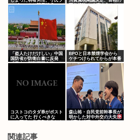
しまった弱者男性、リ氏ブ
消費減税閣議決定、首相の
チギレにより開示請求へ
不信根強く 人事介入をち
らつかされ…
「盗人たけだけしい」中国
BPOと日本禁煙学会から
国防省が防衛白書に反発
ケチつけられてからが本番
「日本の新型軍国主義」と
のヤニネコ
批判
コストコのタダ券がポスト
森山裕・自民党前幹事長が
に入ってた 行くべきな
明かした対中外交の大失態
の？石狩か北広島大曲だよ
「高市総理の”個人的な
な
SNS投稿”が習近平主席を
怒らせた」
関連記事