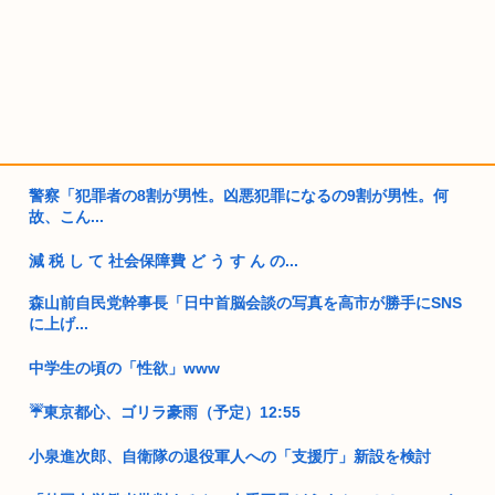
警察「犯罪者の8割が男性。凶悪犯罪になるの9割が男性。何
故、こん...
減 税 し て 社会保障費 ど う す ん の...
森山前自民党幹事長「日中首脳会談の写真を高市が勝手にSNS
に上げ...
中学生の頃の「性欲」www
☔東京都心、ゴリラ豪雨（予定）12:55
小泉進次郎、自衛隊の退役軍人への「支援庁」新設を検討