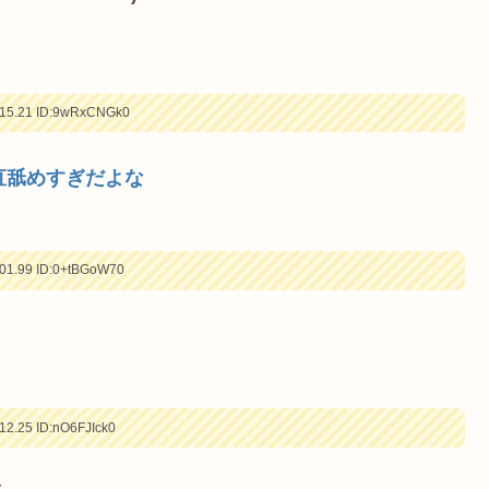
15.21
ID:9wRxCNGk0
直舐めすぎだよな
01.99
ID:0+tBGoW70
12.25
ID:nO6FJIck0