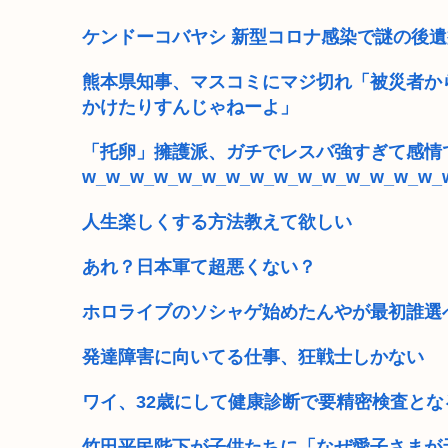
韓国人「え待って、何で日本の避難所って10年前と同レ
ケンドーコバヤシ 新型コロナ感染で謎の後
トランプ大統領「弾薬不足はフェイクニュース、情報漏
熊本県知事、マスコミにマジ切れ「被災者か
かけたりすんじゃねーよ」
部落民のことお前らの地域ってなんて言ってた？
「托卵」擁護派、ガチでレスバ強すぎて感情
中国大使館に侵入した自衛官（24）、動機を告白「中
w_w_w_w_w_w_w_w_w_w_w_w_w_w_w_
ぼく「いい歳だし日本酒でも飲んでみるか」→「 ま
人生楽しくする方法教えて欲しい
「味方のふりをしてたが、実は敵のスパイだったキャラ
あれ？日本軍て超悪くない？
高市総書記に逆らった財務官僚、左遷されるwww
ホロライブのソシャゲ始めたんやが最初誰選
発達障害に向いてる仕事、狂戦士しかない
ワイ、32歳にして健康診断で要精密検査とな
竹田平民陛下が子供たちに「なぜ愛子さまが