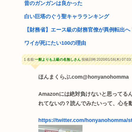
昔のガンガンは良かった
白い巨塔のぐう聖キャラランキング
【財務省】エース級の財務官僚が異例転出へ
ワイが死にたい100の理由
1 名前:
一般よりも上級の名無しさん
投稿日時:2020/01/16(木) 07:03:
ほんまくらぶ.com@honyanohomma
Amazonには絶対負けないと思って
れてないの？読んでみたいって、心を
https://twitter.com/honyanohomma/