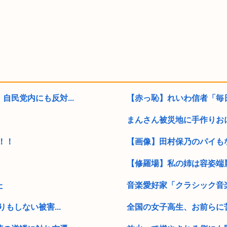
民党内にも反対...
【赤っ恥】れいわ信者「毎日
まんさん被災地に手作りお
！！
【画像】田村保乃のパイも
【修羅場】私の姉は容姿端麗
た
音楽愛好家「クラシック音楽
もしない被害...
全国の女子高生、お前らに