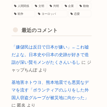
人間関係
文明
判明
企業
動物
戦争
ヨーロッパ
恋愛
最近のコメント
「嫌儲民は反日で日本が嫌い」←これ嘘
だよな。日本史や日本の史跡が好きで造
詣が深い賢モメンがたくさんいるし
に
ジ
ャップちんぽ
より
基地害ネトウヨ、熊本地震でも悪質なデ
マを流す「ボランティアのふりをした外
国人窃盗グループが被災地に向かった」
に
匿名
より