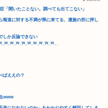
ベルなの(ド...
たんぱく質 摂取量を減らす
遺症「聞いたことない。調べても出てこない」
らした奴は極刑...
【訃報】寿美花代さん死去
ら報道に対する不満が県に来てる、遺族の所に押し
【悲報】浅田真央ちゃんの
でしか反論できない
国の強硬外交を...
B’z「重いマーシャル運ん
w_w_w_w_w_w_w_w_w_w_
っず、、、」
【社会】「昼職顔」「夜職顔
」 何が真っ先...
ファイナルファンタジー4
白バイ女性隊員、鈴鹿サー
べばええの？
るwww
天皇になれないのか」をわかりやすく解説してしま