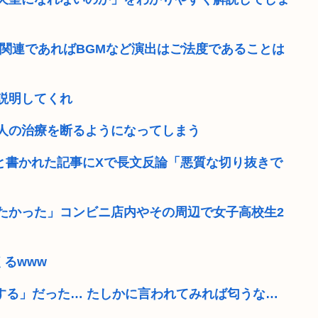
災関連であればBGMなど演出はご法度であることは
説明してくれ
人の治療を断るようになってしまう
」と書かれた記事にXで長文反論「悪質な切り抜きで
たかった」コンビニ店内やその周辺で女子高校生2
るwww
する」だった… たしかに言われてみれば匂うな…