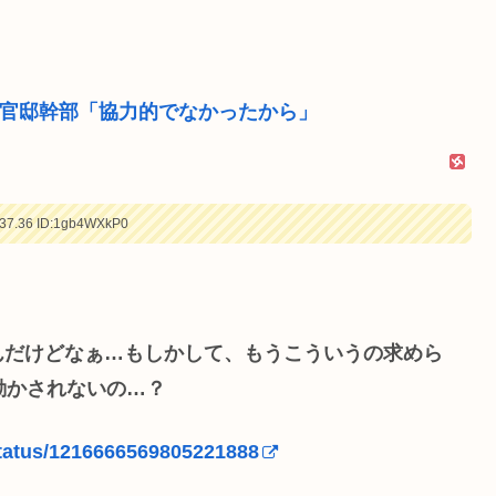
 官邸幹部「協力的でなかったから」
37.36
ID:1gb4WXkP0
るんだけどなぁ…もしかして、もうこういうの求めら
動かされないの…？
status/1216666569805221888