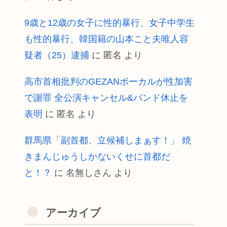
9歳と12歳の女子に性的暴行、女子中学生
も性的暴行、韓国籍の山本こと夫唯人容
疑者（25）逮捕
に
匿名
より
高市首相批判のGEZANボーカルが性加害
で謝罪 全公演キャンセル&バンド休止を
表明
に
匿名
より
群馬県「副首都、立候補しまぁす！」 焼
きまんじゅうしかないくせに首都だ
と！？
に
名無しさん
より
アーカイブ