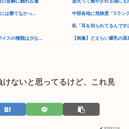
苗の逆鱗に触れ左遷
放火って燃やされる側にも
は勝てなかっ...
中部各地に危険度「Sランク
私「耳を切られてるんですけ
スの種類は少な...
【画像】どえらい爆乳の高1
ロス…...
【画像】風俗に行くとこういう
題
フナ釣りもハマりだすとヤ
いまさらps5買ってもいい
対負けないと思ってるけど、これ見
民党』しかな...
冥王計画ゼオライマーさんた
説
「ジャンプ」ストアで大量
結婚したいんだ...
ホワソ村上宗隆の英語力向上
【決算】任天堂「Switch
2020/1/16