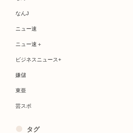
と、老化が遅れ寿命がのびることが判明...
なんJ
ニュー速
婚活条件www(※画像あり)
ニュー速＋
でた腰の痛みまだ覚えてるの」俺くん「マ...
ビジネスニュース+
」ってなに？ SNSで広がる新たなルッ...
の最終メンバーとかいう最高のチーム
嫌儲
キットでカーブを曲がりきれず転倒して重傷
東亜
芸スポ
タグ