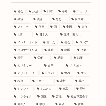
社会
政治
日本
海外
ニュース
経済
議論
思想
自民党
アメリカ
仕事
国
中国
東京
人間
日本人
生活・暮らし
インターネット
男・女
都会
ロシア
コロナウイルス
事件
韓国
病気
科学
労働
反日
悲報
ミリタリー
食事
ポリコレ
オリンピック
レスバ
世界
世代
税金
スポーツ
家族
首相
トレンド
まんさん
感染
歴史
ウクライナ
画像
芸能
社会不適合者
外国人
学校
若者
哲学