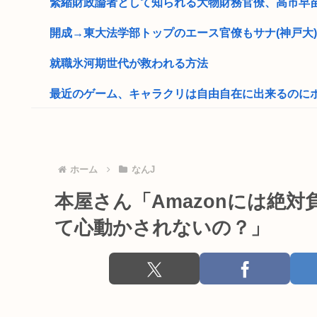
緊縮財政論者として知られる大物財務官僚、高市早
開成→東大法学部トップのエース官僚もサナ(神戸大)に
就職氷河期世代が救われる方法
最近のゲーム、キャラクリは自由自在に出来るのにボイ
自民党「日本人56す56す56す56す56すコロスコロスコ
熊本地震避難所で高市早苗の態度が非常に良いと話
ホーム
なんJ
ドイツ人、熱中症で1ヶ月で9600人死亡www
本屋さん「Amazonには絶
普通の日本人「アレ..?まともな政治議論できんの『自
て心動かされないの？」
パソコンの正式名、一字一句正しく書けるの少数派
アメリカ人美少女（白人、金髪碧眼、処女、10代）と
高市早苗「消費税減税の財源は今から考える」