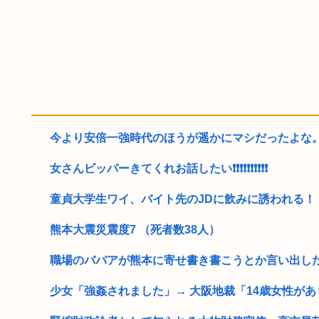
今より安倍一強時代のほうが遥かにマシだったよな。自
女さんビッパーきてくれお話したい❗❗❗❗❗❗❗❗❗❗
童貞大学生ワイ、バイト先のJDに飲みに誘われる！
熊本大震災震度7 （死者数38人）
職場のババアが熊本に寄せ書き書こうとか言い出し
少女「強姦されました」→ 大阪地裁「14歳女性があり