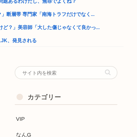
問題あるわけだし、無罪でよくね？
」断層帯 専門家「南海トラフだけでなく...
ど？」美容師「大した傷じゃなくて良かっ...
JK、発見される
恵体メロン乳(35)を指名してしまう...
バいんだよなぁ…
かな？
った2回のスパロボ参戦で大人気ロボ作品...
カテゴリー
注文→キャンセルか 業務妨害容疑で女逮捕
VIP
にホワソ首脳陣も驚き！ 逆に、10年メ...
2もマリカも売れまくりで笑いが止まら...
なんG