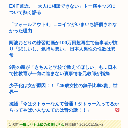
EXIT兼近、「大人に相談できない」トー横キッズに
ついて熱く語る
「フォールアウト4」→コイツがいまいち評価されな
かった理由
阿波おどりの練習動画が100万回超再生で当事者が憤
り「悲しいし、気持ち悪い」 日本人男性の性欲は異
常
9割の親が「きちんと学校で教えてほしい」も…日本
で性教育が一向に進まない裏事情を元教師が指摘
少子化は女が原因！！「49歳女性の無子比率3割」世
界一
擁護「今はタトゥーなんて普通！タトゥー入ってるか
らってやばい人なんてのは昔の話！！」
1 名前:
一般よりも上級の名無しさん
投稿日時:2020/01/15(水)