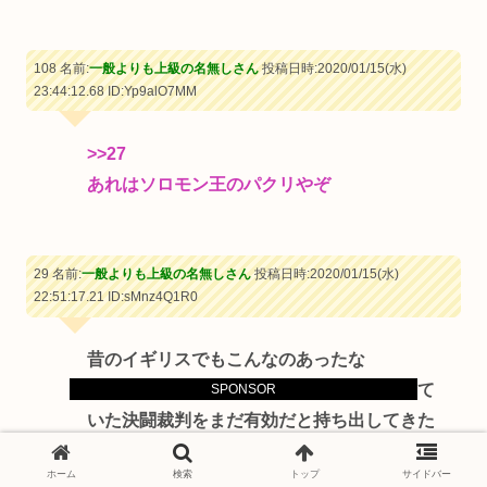
108 名前:
一般よりも上級の名無しさん
投稿日時:2020/01/15(水)
23:44:12.68
ID:Yp9alO7MM
>>27
あれはソロモン王のパクリやぞ
29 名前:
一般よりも上級の名無しさん
投稿日時:2020/01/15(水)
22:51:17.21
ID:sMnz4Q1R0
昔のイギリスでもこんなのあったな
昔使われていたけど今では使われなくなって
SPONSOR
いた決闘裁判をまだ有効だと持ち出してきた
やつ
ホーム
検索
トップ
サイドバー