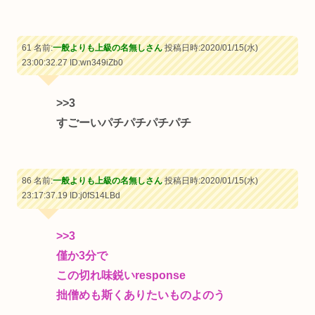
61 名前:
一般よりも上級の名無しさん
投稿日時:2020/01/15(水)
23:00:32.27
ID:wn349iZb0
>>3
すごーいパチパチパチパチ
86 名前:
一般よりも上級の名無しさん
投稿日時:2020/01/15(水)
23:17:37.19
ID:j0fS14LBd
>>3
僅か3分で
この切れ味鋭いresponse
拙僧めも斯くありたいものよのう