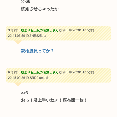
>>66
嫉妬させちゃったか
3 名前:
一般よりも上級の名無しさん
投稿日時:2020/01/15(水)
22:44:06.59
ID:6NR825ela
親権勝負ってか？
6 名前:
一般よりも上級の名無しさん
投稿日時:2020/01/15(水)
22:45:09.86
ID:SRD9IambM
>>3
おっ！君上手いねぇ！座布団一枚！