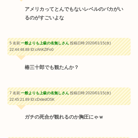
アメリカってとんでもないレベルのバカがい
るのがすごいよな
5 名前:
一般よりも上級の名無しさん
投稿日時:2020/01/15(水)
22:44:48.88
ID:cAhKZlFo0
椿三十郎でも観たんか？
7 名前:
一般よりも上級の名無しさん
投稿日時:2020/01/15(水)
22:45:21.89
ID:cDxtedOSK
ガチの死合が観れるのか胸圧にゃｗ