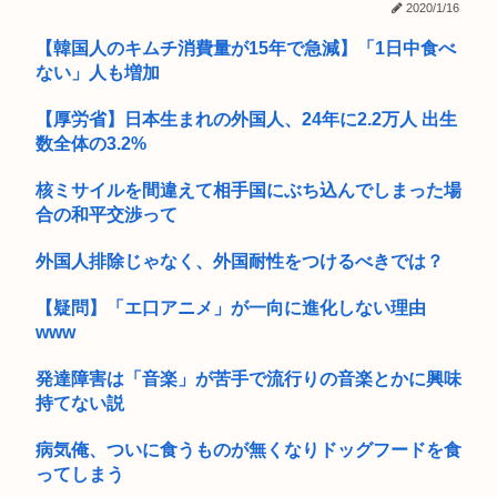
【特大悲報】ウーバーチーズ、キモ過ぎて大炎上
小泉防衛大臣、高市早苗の被災地訪問PVに張り合うかのように
2020/1/16
海上自...
【韓国人のキムチ消費量が15年で急減】「1日中食べ
『デスクリムゾン』30周年。いろいろな意味で話題となった怪
作ガン...
ない」人も増加
【画像】キャミィの最新フィギュア（18万8000円）、ガチで
【厚労省】日本生まれの外国人、24年に2.2万人 出生
作り...
数全体の3.2%
【動画】ビッグフットの正体が判明
核ミサイルを間違えて相手国にぶち込んでしまった場
合の和平交渉って
『ポケモンカード』バンダイのカードゲームも転売対策に”マ
イナンバ...
外国人排除じゃなく、外国耐性をつけるべきでは？
29歳バンドマン俺、もうどうやったらバズるのかわからん
【疑問】「エ口アニメ」が一向に進化しない理由
人気アメリカ人YouTuberのニック兄さん「中国人が日本人よ
www
り...
発達障害は「音楽」が苦手で流行りの音楽とかに興味
【名探偵プリキュア】ショタロリるるかちゃん可愛すぎるｗｗ
持てない説
ｗ
病気俺、ついに食うものが無くなりドッグフードを食
大学生ワイ、株で大儲けwww
ってしまう