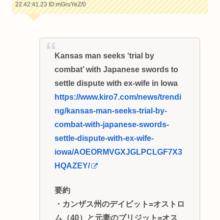
22:42:41.23
ID:mGruYeZ/0
Kansas man seeks ‘trial by
combat’ with Japanese swords to
settle dispute with ex-wife in Iowa
https://www.kiro7.com/news/trendi
ng/kansas-man-seeks-trial-by-
combat-with-japanese-swords-
settle-dispute-with-ex-wife-
iowa/AOEORMVGXJGLPCLGF7X3
HQAZEY/
要約
・カンザス州のデイビット=オストロ
ム（40）と元妻のブリジット=オス