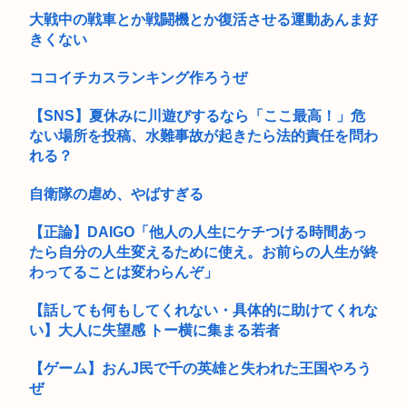
はっきり言って高卒や中卒よりも、いい歳して独身のほうが恥
ずかしい...
大戦中の戦車とか戦闘機とか復活させる運動あんま好
きくない
ココイチカスランキング作ろうぜ
【SNS】夏休みに川遊びするなら「ここ最高！」危
ない場所を投稿、水難事故が起きたら法的責任を問わ
れる？
自衛隊の虐め、やばすぎる
【正論】DAIGO「他人の人生にケチつける時間あっ
たら自分の人生変えるために使え。お前らの人生が終
わってることは変わらんぞ」
【話しても何もしてくれない・具体的に助けてくれな
い】大人に失望感 トー横に集まる若者
【ゲーム】おんJ民で千の英雄と失われた王国やろう
ぜ