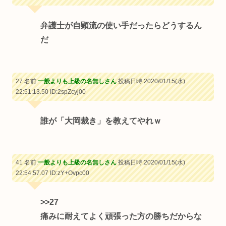
弁護士が自顕流の使い手だったらどうするん
だ
27 名前:
一般よりも上級の名無しさん
投稿日時:2020/01/15(水)
22:51:13.50
ID:2spZcyj00
誰が「大岡裁き」を教えてやれｗ
41 名前:
一般よりも上級の名無しさん
投稿日時:2020/01/15(水)
22:54:57.07
ID:zY+Ovpc00
>>27
痛みに耐えてよく頑張った方の勝ちだからな