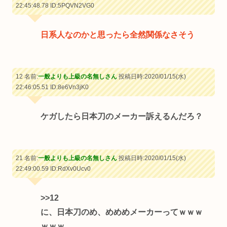
22:45:48.78
ID:5PQVN2VG0
日系人なのかと思ったら全然関係なさそう
12 名前:
一般よりも上級の名無しさん
投稿日時:2020/01/15(水)
22:46:05.51
ID:8e6Vn3jK0
ケガしたら日本刀のメーカー訴えるんだろ？
21 名前:
一般よりも上級の名無しさん
投稿日時:2020/01/15(水)
22:49:00.59
ID:RdXv0Ucv0
>>12
に、日本刀のめ、めめめメーカーってｗｗｗ
ｗｗｗ