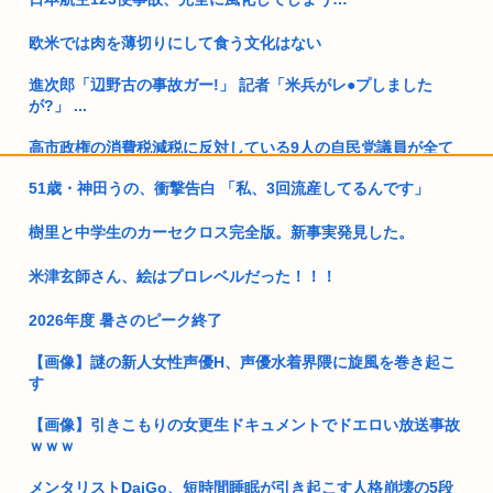
欧米では肉を薄切りにして食う文化はない
進次郎「辺野古の事故ガー!」 記者「米兵がレ●プしました
が?」 ...
高市政権の消費税減税に反対している9人の自民党議員が全て
判明ww...
51歳・神田うの、衝撃告白 「私、3回流産してるんです」
独身弱男、お盆のスーパーで大失態www
樹里と中学生のカーセクロス完全版。新事実発見した。
オーストラリア研究チーム、45年間、2700人以上を研究した
結果...
米津玄師さん、絵はプロレベルだった！！！
靖国神社「軍服のコスプレやめろ、"慰霊"の意味考えろ」
2026年度 暑さのピーク終了
ネトウヨ「在日特権やばい。働かずに年間600万円もらって豪
【画像】謎の新人女性声優H、声優水着界隈に旋風を巻き起こ
遊して...
す
阿波おどりで女性のカラダを強調した動画が拡散されてるらし
【画像】引きこもりの女更生ドキュメントでドエロい放送事故
い！許せ...
ｗｗｗ
日本人「失われた30年ヤバいだろ…貧乏になりすぎ…もう愛国
メンタリストDaiGo、短時間睡眠が引き起こす人格崩壊の5段