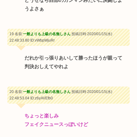
どうせなら西部のガンマンみたいに決闘しよ
うよさぁ
19 名前:
一般よりも上級の名無しさん
投稿日時:2020/01/15(水)
22:48:33.80
ID:vWbpWjuRr
だれか引っ張りあいして勝ったほうが親って
判決おしえてやれよ
20 名前:
一般よりも上級の名無しさん
投稿日時:2020/01/15(水)
22:48:53.04
ID:z6yAVEfb0
ちょっと楽しみ
フェイクニュースっぽいけど