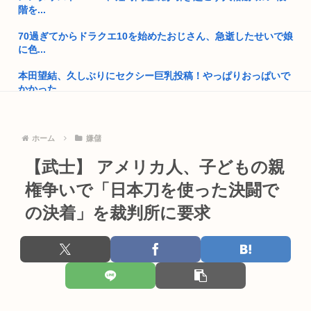
保守を...
階を...
70過ぎてからドラクエ10を始めたおじさん、急逝したせいで娘
GPIF「4-6月で24兆円儲けた」 年金運用額317兆円に、あ...
に色...
中国さん、日本に対しあまりにも酷い暴言を放つ 「侵略戦争仕
本田望結、久しぶりにセクシー巨乳投稿！やっぱりおっぱいで
掛けた...
かかった...
【大阪】58歳日本人男性の、80歳母の腹を踏みつけ肋骨8本を
【悲報】中国、橋の欄干が強風一発で粉々に 鉄筋ゼロ 当局
バキ...
「接着剤...
ホーム
嫌儲
「助けて欲しけりゃきび団子よこしな？」 これ現代だと色々
男性を怖がる妹を普通の大学のオープンキャンパスへ連れて行
厳...
【武士】 アメリカ人、子どもの親
ったら肩...
高市早苗、3000万円以上の高級新公用車を購入させ贅を尽くし
権争いで「日本刀を使った決闘で
【岡山】シャインマスカット200房（時価40万円相当）畑から
た後...
盗ん...
の決着」を裁判所に要求
25歳すぎて童貞の人って
【悲報】色んな男とヤりまくった女さん、男の本質に気付く⇒
ｗｗ
【画像】東海道新幹線の自由席がコチラwww
男子高校生(15)、歩道を自転車で走行中に70代くらいのおっさ
韓国人さん、ネトウヨの痛いところを突いてしまう。「日本人
ん...
は韓国に...