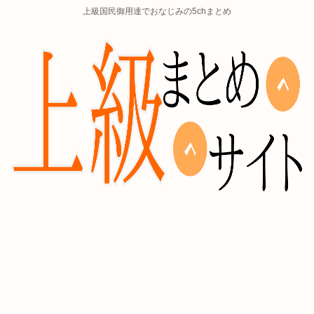
上級国民御用達でおなじみの5chまとめ