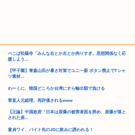
ぺこぱ松蔭寺「みんな右とか左とか拘りすぎ。思想関係なく応
援しよう...
【甲子園】青森山田が暑さ対策でユニ一新 ボタン廃止でTシャ
ツ素材...
わーくに、韓国どころか台湾にすら輸出額で負ける
菅直人元総理、再評価されるwww
【正論】中国政府「日本は原爆の被害者面を辞め、原爆が落と
された原...
童貞ワイ、バイト先のJDに飲みに誘われる！