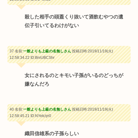
殺した相手の頭蓋くり抜いて酒飲むやつの遺
伝子引いてるわけがない
37 名前:
一般よりも上級の名無しさん
投稿日時:2019/11/19(火)
12:58:34.22
ID:BniUBCShr
女にされるのとキモい子孫がいるのどっちが
嫌なんだろ
40 名前:
一般よりも上級の名無しさん
投稿日時:2019/11/19(火)
12:58:45.21
ID:NYetc/yr0
織田信雄系の子孫らしい