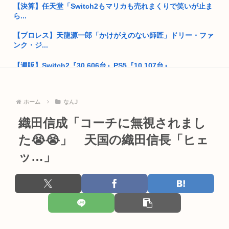
【決算】任天堂「Switch2もマリカも売れまくりで笑いが止ま
原爆投下、なぜ広島長崎だったのか？未だに誰も分からない
ら...
「おっさんの自堕落な生活を美少女にやらせるアニメ」、増え
【プロレス】天龍源一郎「かけがえのない師匠」ドリー・ファ
すぎてフ...
ンク・ジ...
【画像】カノカリ女、あまりにもセクロスすぎるグッズにされ
【週販】Switch2『30,606台』PS5『10,107台』...
てしまい...
【悲報】中年おじさん「お腹だけぽっこり」になる原因、ガチ
太平洋戦争史振り返ると思ったけど日本より欧米が諸悪の根源
で判明す...
やん
ホーム
なんJ
ゼンゼロのベーグル計画やってみたら面白すぎてワロタwww
韓国人「竹田恒泰とか36親等を養子に迎えるなら天皇の血を吸
織田信成「コーチに無視されまし
って産...
タバコ違法化、日本人の9割が賛成
た😭😭」 天国の織田信長「ヒェ
30代男性「同僚で自分だけ独身で惨めだった」パチ●コで負け
ッ…」
早稲田大生、複数名がゴールドカードのポイント詐欺で無銭飲
てトイ...
食
日本円、「日米協調介入」すら無効化してしまうwww
会社員(26)「女性が着用している下着を見たかった」女子高生
2人...
韓国サッカー協会、外国人審判員数十人に性的接待。羨ま死刑
部屋作りゲーム、確率で出現するイカを見るとクラッシュする
上司から障がい者手帳取る気ないか聞かれたんやが
不具合が...