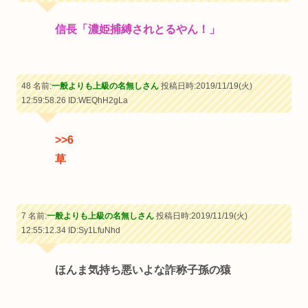
信長「濃姫捕縛されとるやん！」
48 名前:
一般よりも上級の名無しさん
投稿日時:2019/11/19(火)
12:59:58.26
ID:WEQhH2gLa
>>6
草
7 名前:
一般よりも上級の名無しさん
投稿日時:2019/11/19(火)
12:55:12.34
ID:Sy1LfuNhd
ほんま気持ち悪いよな詐称子孫の猿