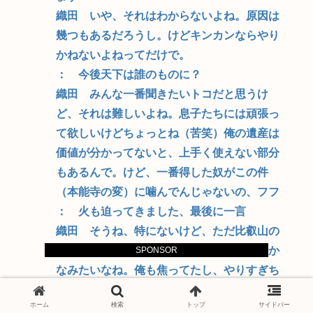
織田 いや、それはわからないよね。原因は
幾つもあるだろうし。けどキンカンならやり
かねないよねってだけで。
： 今後天下は誰のものに？
織田 みんな一番聞きたいトコだと思うけ
ど、それは難しいよね。息子たちには頑張っ
て欲しいけどちょっとね（苦笑）俺の遺産は
価値が分かってないと、上手く使えない部分
もあるんで。けど、一番得した奴がこの件
（本能寺の変）に噛んでんじゃないの、フフ
： 火も迫ってきました、最後に一言
織田 そうね、特にないけど、ただ比叡山の
みなさんにはちょっと悪いことしちゃったか
SPONSOR
なみたいなね。俺も焦ってたし、やりすぎち
ゃったかなみたいなとこはあるよね。こんな
ホーム
検索
トップ
サイドバー
もんでいいかな？（モロ肌脱ぎになりなが