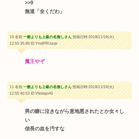
>>9
無道「全くだわ」
10 名前:
一般よりも上級の名無しさん
投稿日時:2019/11/19(火)
12:55:35.86
ID:YmdPRUavp
魔王やぞ
11 名前:
一般よりも上級の名無しさん
投稿日時:2019/11/19(火)
12:55:40.53
ID:VNxtajo40
男の癖に泣きながら意地悪されたとか女々し
い
信長の血を汚すな