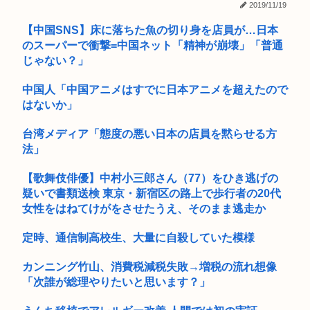
2019/11/19
【衝撃】ワンピースアンチの正体、ついに判明してしまう…
【中国SNS】床に落ちた魚の切り身を店員が…日本
のスーパーで衝撃=中国ネット「精神が崩壊」「普通
【Kindle】あの「GANTZ」が全巻100円
じゃない？」
最近の警察って簡単に鉄砲撃つようになってないか？
中国人「中国アニメはすでに日本アニメを超えたので
「レッドドラゴン」←炎吐いてきそう 「グリーンドラゴン」
はないか」
←こいつ...
台湾メディア「態度の悪い日本の店員を黙らせる方
きゃりーぱみゅぱみゅ、本名が「桐子」だと公表
法」
みんなで大家さん 2881億円の債務超過で完全終了 年利7%に
【歌舞伎俳優】中村小三郎さん（77）をひき逃げの
釣...
疑いで書類送検 東京・新宿区の路上で歩行者の20代
私「新婦さんって、あのお店の人…？」友人「え？」→結婚式
女性をはねてけがをさせたうえ、そのまま逃走か
の会場で...
定時、通信制高校生、大量に自殺していた模様
B’z「重いマーシャル運んでた腰の痛みまだ覚えてるの」俺く
ん「マ...
カンニング竹山、消費税減税失敗→増税の流れ想像
「次誰が総理やりたいと思います？」
嫁がそうめん食べるときにワサビ入れてたんだけど、異常だよ
な？