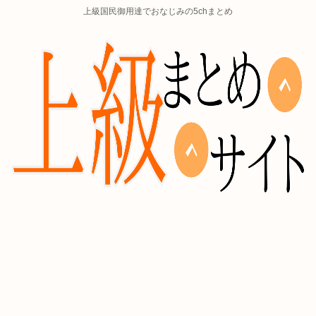
上級国民御用達でおなじみの5chまとめ