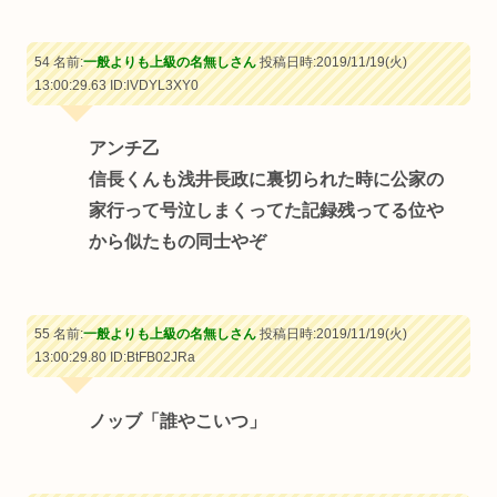
54 名前:
一般よりも上級の名無しさん
投稿日時:2019/11/19(火)
13:00:29.63
ID:lVDYL3XY0
アンチ乙
信長くんも浅井長政に裏切られた時に公家の
家行って号泣しまくってた記録残ってる位や
から似たもの同士やぞ
55 名前:
一般よりも上級の名無しさん
投稿日時:2019/11/19(火)
13:00:29.80
ID:BtFB02JRa
ノッブ「誰やこいつ」