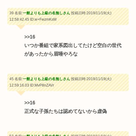
39 名前:
一般よりも上級の名無しさん
投稿日時:2019/11/19(火)
12:58:42.45
ID:w+FwzmKsM
>>16
いつか番組で家系図出してたけど空白の世代
があったから眉唾やろな
45 名前:
一般よりも上級の名無しさん
投稿日時:2019/11/19(火)
12:59:16.03
ID:MvP8nZAVr
>>16
正式な子孫たちは認めてないから虚偽