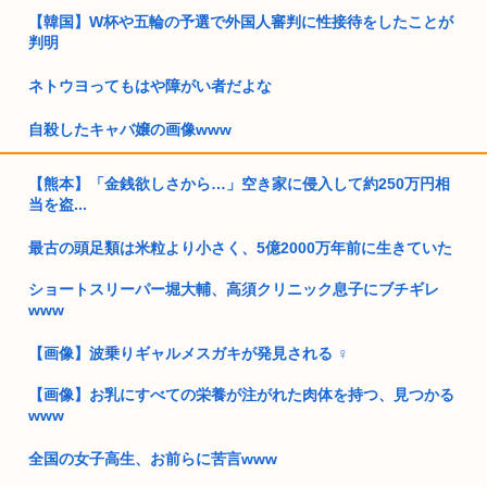
【韓国】W杯や五輪の予選で外国人審判に性接待をしたことが
判明
ネトウヨってもはや障がい者だよな
自殺したキャバ嬢の画像www
高市早苗政権「円安ホクホクゥ！財政健全化は目指さない！で
【熊本】「金銭欲しさから…」空き家に侵入して約250万円相
も介入は...
当を盗...
日本人、イオンに大行列…
最古の頭足類は米粒より小さく、5億2000万年前に生きていた
女「ガルガル期はホルモンバランスの影響で仕方ないの」 男
ショートスリーパー堀大輔、高須クリニック息子にブチギレ
「ふ~ん...
www
日本、高市コイン救済でアメリカにアルゼンチンと同列扱いさ
【画像】波乗りギャルメスガキが発見される ‍♀
れていた
【画像】お乳にすべての栄養が注がれた肉体を持つ、見つかる
トランプ「結局のところ(次期大統領選で)私たちはJ.D.(バン
www
ス...
全国の女子高生、お前らに苦言www
まんさん「20歳でアルファード一括で買える私素敵！」