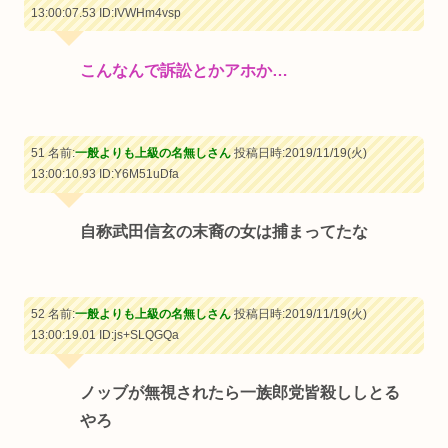
13:00:07.53
ID:IVWHm4vsp
こんなんで訴訟とかアホか…
51 名前:
一般よりも上級の名無しさん
投稿日時:2019/11/19(火)
13:00:10.93
ID:Y6M51uDfa
自称武田信玄の末裔の女は捕まってたな
52 名前:
一般よりも上級の名無しさん
投稿日時:2019/11/19(火)
13:00:19.01
ID:js+SLQGQa
ノッブが無視されたら一族郎党皆殺ししとる
やろ