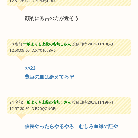
12:57:28.08
ID:7mw8yLD00
顔的に秀吉の方が近そう
28 名前:
一般よりも上級の名無しさん
投稿日時:2019/11/19(火)
12:58:05.10
ID:XY04eyBR0
>>23
豊臣の血は絶えてるぞ
24 名前:
一般よりも上級の名無しさん
投稿日時:2019/11/19(火)
12:57:30.26
ID:B70QONOEp
信長やったらやるやろ むしろ血縁の証や