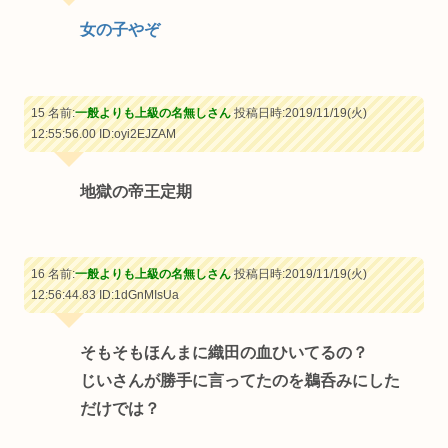
女の子やぞ
15 名前:
一般よりも上級の名無しさん
投稿日時:2019/11/19(火)
12:55:56.00
ID:oyi2EJZAM
地獄の帝王定期
16 名前:
一般よりも上級の名無しさん
投稿日時:2019/11/19(火)
12:56:44.83
ID:1dGnMIsUa
そもそもほんまに織田の血ひいてるの？
じいさんが勝手に言ってたのを鵜呑みにした
だけでは？