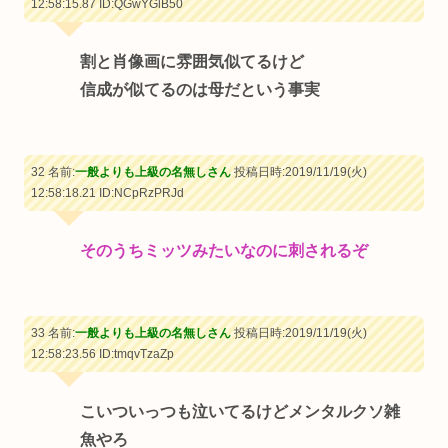
12:58:15.87
ID:QGwYGlB50
割と肖像画に雰囲気似てるけど
信成が似てるのは母だという事実
32 名前:
一般よりも上級の名無しさん
投稿日時:2019/11/19(火)
12:58:18.21
ID:NCpRzPRJd
そのうちミッツみたいなのに刺されるぞ
33 名前:
一般よりも上級の名無しさん
投稿日時:2019/11/19(火)
12:58:23.56
ID:tmqvTzaZp
こいついっつも泣いてるけどメンタルクソ雑
魚やろ