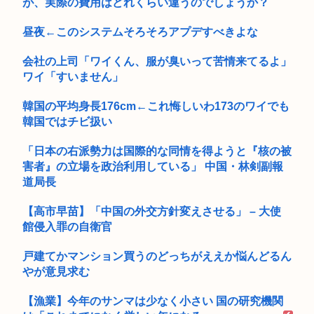
が、実際の費用はどれくらい違うのでしょうか？
昼夜←このシステムそろそろアプデすべきよな
会社の上司「ワイくん、服が臭いって苦情来てるよ」
ワイ「すいません」
韓国の平均身長176cm←これ悔しいわ173のワイでも
韓国ではチビ扱い
「日本の右派勢力は国際的な同情を得ようと『核の被
害者』の立場を政治利用している」 中国・林剣副報
道局長
【高市早苗】「中国の外交方針変えさせる」 – 大使
館侵入罪の自衛官
戸建てかマンション買うのどっちがええか悩んどるん
やが意見求む
【漁業】今年のサンマは少なく小さい 国の研究機関