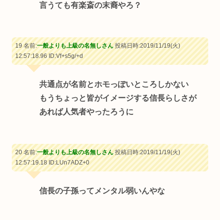
言うても有楽斎の末裔やろ？
19 名前:
一般よりも上級の名無しさん
投稿日時:2019/11/19(火)
12:57:18.96
ID:Vf+s5g/+d
共通点が名前とホモっぽいところしかない
もうちょっと皆がイメージする信長らしさが
あれば人気者やったろうに
20 名前:
一般よりも上級の名無しさん
投稿日時:2019/11/19(火)
12:57:19.18
ID:LUn7ADZ+0
信長の子孫ってメンタル弱いんやな