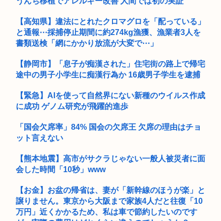
うんち移植でアレルギー改善 人間では初の実証
【高知県】違法にとれたクロマグロを「配っている」
と通報⋯採捕停止期間に約274kg漁獲、漁業者3人を
書類送検「網にかかり放流が大変で⋯」
【静岡市】「息子が痴漢された」住宅街の路上で帰宅
途中の男子小学生に痴漢行為か 16歳男子学生を逮捕
【緊急】AIを使って自然界にない新種のウイルス作成
に成功 ゲノム研究が飛躍的進歩
「国会欠席率」84% 国会の欠席王 欠席の理由はチョ
ット言えない
【熊本地震】高市がサクラじゃない一般人被災者に面
会した時間「10秒」www
【お金】お盆の帰省は、妻が「新幹線のほうが楽」と
譲りません。東京から大阪まで家族4人だと往復「10
万円」近くかかるため、私は車で節約したいのです