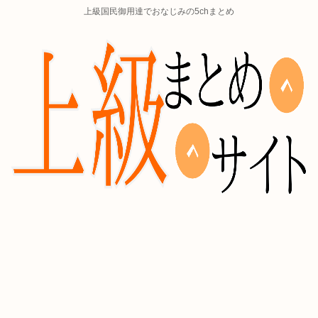
上級国民御用達でおなじみの5chまとめ