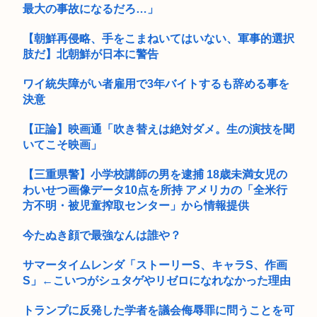
最大の事故になるだろ…」
サヨク「防弾ガラスで守られ『広島から出て行けー！』と叫ば
れる。そ...
【朝鮮再侵略、手をこまねいてはいない、軍事的選択
肢だ】北朝鮮が日本に警告
ワイ統失障がい者雇用で3年バイトするも辞める事を
決意
【正論】映画通「吹き替えは絶対ダメ。生の演技を聞
いてこそ映画」
【三重県警】小学校講師の男を逮捕 18歳未満女児の
わいせつ画像データ10点を所持 アメリカの「全米行
方不明・被児童搾取センター」から情報提供
今たぬき顔で最強なんは誰や？
サマータイムレンダ「ストーリーS、キャラS、作画
S」←こいつがシュタゲやリゼロになれなかった理由
トランプに反発した学者を議会侮辱罪に問うことを可