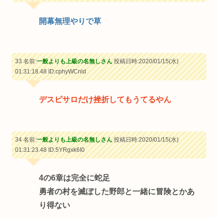
開幕無理やりで草
33 名前:
一般よりも上級の名無しさん
投稿日時:2020/01/15(水)
01:31:18.48
ID:cphyWCnld
デスピサロだけ挫折してもうてるやん
34 名前:
一般よりも上級の名無しさん
投稿日時:2020/01/15(水)
01:31:23.48
ID:5YRgxk6I0
4の6章は完全に蛇足
勇者の村を滅ぼした野郎と一緒に冒険とかあ
り得ない