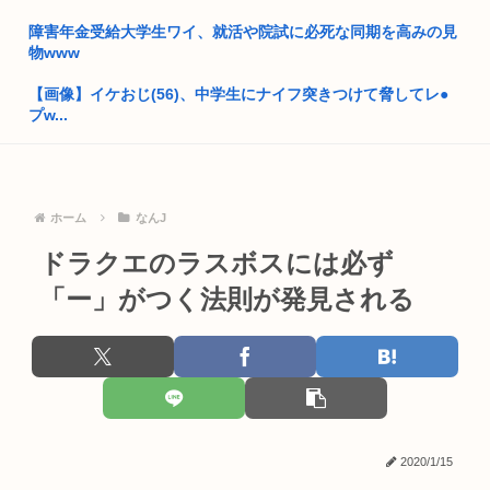
まんさん「男で痛み止め持ってるやつはゲイ」
障害年金受給大学生ワイ、就活や院試に必死な同期を高みの見
トランプ大統領、イランとの戦闘「近く終結するだろう」と表
物www
明
【画像】イケおじ(56)、中学生にナイフ突きつけて脅してレ●
桜を見る会だけで118回もの虚偽答弁を行った男が国葬をされ
プw...
た国、...
地震アラートって鳴るのにびびって どうしたらいいかわからん
独身女教師(29)「はいはいどうせ私は生き遅れ独身ですよ！(酒
よな(...
グ...
日本人の9割は高市早苗の顔や変な喋りを見ても平気だから支
ホーム
なんJ
トランプ「悪夢のオバマ政権！景気が悪いのはオバマのせい」
持率9割...
ドラクエのラスボスには必ず
中国新聞「高市総理は非核三原則堅持をはっきり言わなかっ
早稲田大生、複数名がゴールドカードのポイント詐欺で無銭飲
「ー」がつく法則が発見される
た、看過で...
食
ぺこぱ松蔭寺「みんな右とか左とか拘りすぎ。思想関係なく応
フジテレビで無修正の勃起ちんぽが流れる放送事故が発生
援しよう...
ジャンポケ斉藤、想像以上にキモくて実刑で当然だったwww
菅直人元総理、再評価されるwww
【画像】結那ちゃん、デッッッッッカ！！【ラブライブ！スー
【正論】中国政府「日本は原爆の被害者面を辞め、原爆が落と
パースタ...
2020/1/15
された原...