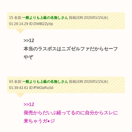
15 名前:
一般よりも上級の名無しさん
投稿日時:2020/01/15(水)
01:26:14.29
ID:DWIB2ZyXp
>>12
本当のラスボスはニズゼルファだからセーフ
やぞ
63 名前:
一般よりも上級の名無しさん
投稿日時:2020/01/15(水)
01:39:42.61
ID:fFMOaRuSd
>>12
発売からだいぶ経ってるのに自分からスレに
来ちゃうガ●ジ