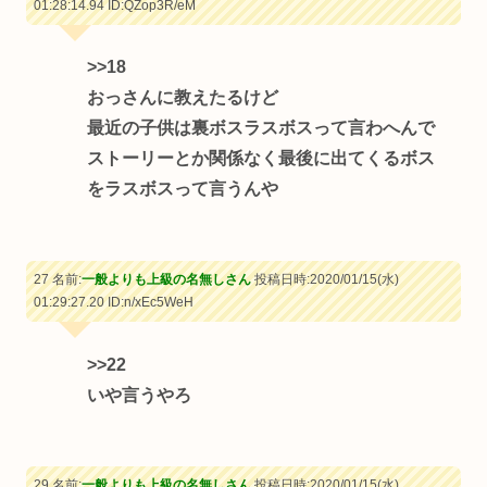
01:28:14.94
ID:QZop3R/eM
>>18
おっさんに教えたるけど
最近の子供は裏ボスラスボスって言わへんで
ストーリーとか関係なく最後に出てくるボス
をラスボスって言うんや
27 名前:
一般よりも上級の名無しさん
投稿日時:2020/01/15(水)
01:29:27.20
ID:n/xEc5WeH
>>22
いや言うやろ
29 名前:
一般よりも上級の名無しさん
投稿日時:2020/01/15(水)