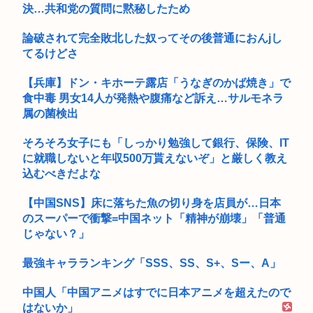
決…共和党の質問に黙秘したため
論破されて完全敗北した奴ってその後普通におんjし
てるけどさ
【兵庫】ドン・キホーテ露店「うなぎのかば焼き」で
食中毒 男女14人が発熱や腹痛など訴え…サルモネラ
属の菌検出
そろそろ女子にも「しっかり勉強して銀行、保険、IT
に就職しないと年収500万貰えないぞ」と厳しく教え
込むべきだよな
【中国SNS】床に落ちた魚の切り身を店員が…日本
のスーパーで衝撃=中国ネット「精神が崩壊」「普通
じゃない？」
最強キャラランキング「SSS、SS、S+、Sー、A」
中国人「中国アニメはすでに日本アニメを超えたので
はないか」