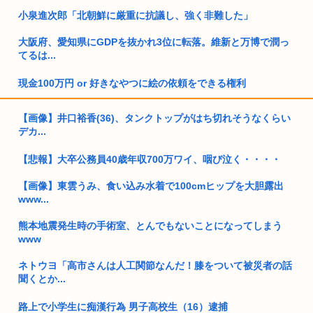
小泉進次郎「北朝鮮に厳重に抗議し、強く非難した」
大阪府、愛知県にGDPを抜かれ3位に転落。維新と万博で潤っ
てるは...
現金100万円 or 好きなやつに絵の依頼をできる権利
新聞さん、壮大な縦読みを仕込んでしまう
【画像】井口裕香(36)、タンクトップがはち切れそうなくらい
デカ...
競艇の払戻金3億3400万円を申告せず脱税&元税務対象者から1
億...
【悲報】大卒公務員40歳年収700万ワイ、咽び泣く・・・・
障がい者手帳、健常者でも簡単に取得できるものだったwww
【画像】東雲うみ、食い込み水着で100cmヒップを大胆露出
www...
日本さん食料自給率が過去最低に 25年度37% 主要先進で圧倒
的...
熊本地震発生時の手術室、とんでもないことになってしまう
www
サッカー審判の佐藤隆治・西村雄一、韓国の試合前に性接待を
受けてい...
ネトウヨ「高市さんは人工関節なんだ！膝をついて被災者の話
聞くとか...
職場の中年独身男性にお盆休みの予定を聞いた結果wwww
路上で小学生に痴漢行為 男子高校生（16）逮捕