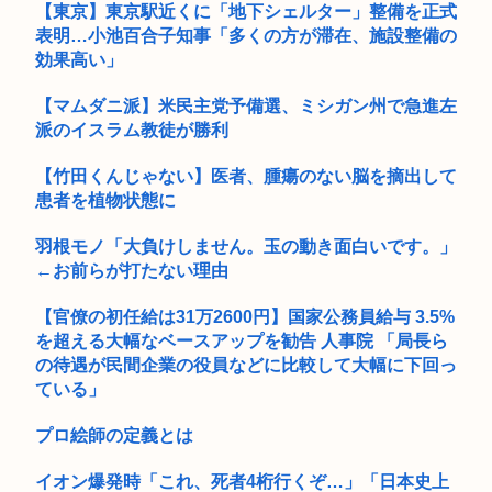
【朗報】明日8月8日は銀だこの日！先着88名に8個入りを88円
【東京】東京駅近くに「地下シェルター」整備を正式
で...
表明…小池百合子知事「多くの方が滞在、施設整備の
効果高い」
日本人が高級じゃなくなったため、高級海苔弁当ブーム終了
www
【マムダニ派】米民主党予備選、ミシガン州で急進左
【衰退】「エロゲー」とかいうかつて有能クリエイターを続々
派のイスラム教徒が勝利
と輩出し...
【竹田くんじゃない】医者、腫瘍のない脳を摘出して
【衝撃】ワンピースアンチの正体、ついに判明してしまう…
患者を植物状態に
中学生「嫌儲では大卒が貧乏で、高卒が金持ちが多い 無能な大
羽根モノ「大負けしません。玉の動き面白いです。」
卒の集...
←お前らが打たない理由
早稲田大生、複数名がゴールドカードのポイント詐欺で無銭飲
【官僚の初任給は31万2600円】国家公務員給与 3.5%
食
を超える大幅なベースアップを勧告 人事院 「局長ら
面白いシューティングゲーム教えろ
の待遇が民間企業の役員などに比較して大幅に下回っ
ている」
『徹子の部屋』きょう7日の内容を急きょ変更 「追悼・寿美花
代さん...
プロ絵師の定義とは
熊本県知事「ボランティア受け入れ態勢整いました！週末は万
イオン爆発時「これ、死者4桁行くぞ…」「日本史上
全な準備...