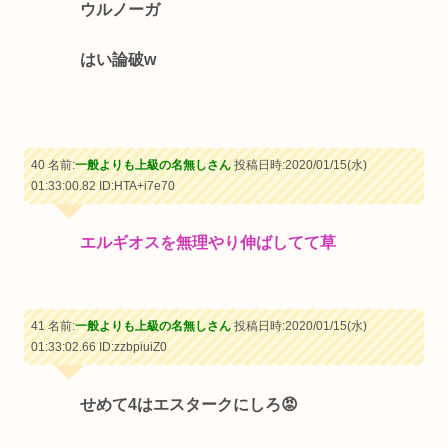
ウルノーガ
はい論破w
40 名前:
一般よりも上級の名無しさん
投稿日時:2020/01/15(水)
01:33:00.82
ID:HTA+i7e70
エルギオスを無理やり伸ばしてて草
41 名前:
一般よりも上級の名無しさん
投稿日時:2020/01/15(水)
01:33:02.66
ID:zzbpiuiZ0
せめて4はエスタークにしろ😡