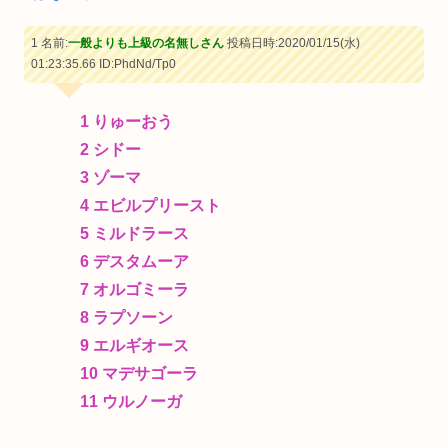
1 名前:
一般よりも上級の名無しさん
投稿日時:2020/01/15(水)
01:23:35.66
ID:PhdNd/Tp0
1 りゅーおう
2 シドー
3 ゾーマ
4 エビルプリースト
5 ミルドラース
6 デスタムーア
7 オルゴミーラ
8 ラプソーン
9 エルギオース
10 マデサゴーラ
11 ウルノーガ