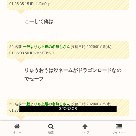
01:35:35.15
ID:sb/Jfn0sp
こーして俺は
59 名前:
一般よりも上級の名無しさん
投稿日時:2020/01/15(水)
01:36:03.50
ID:vMpTEbSl0
りゅうおうは没ネームがドラゴンロードなの
でセーフ
60 名前:
一般よりも上級の名無しさん
投稿日時:2020/01/15(水)
SPONSOR
01:37:42.86
ID:4Fz1pQ450
ネルゲル「は？」
ホーム
検索
トップ
サイドバー