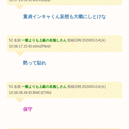
10:37:29.39
ID:wJr35Zqop
童貞インキャくん妄想も大概にしとけな
52 名前:
一般よりも上級の名無しさん
投稿日時:2020/01/14(火)
10:38:17.33
ID:e0mZPItm0
黙って貼れ
53 名前:
一般よりも上級の名無しさん
投稿日時:2020/01/14(火)
10:38:38.49
ID:BWCIZ7iRd
保守