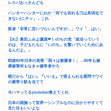
然ｗｗｗ...
レスバおっさんども
ケツで売れててプロゲーマーと結婚したグラドル、息子の「自
ハンターハンターにわか「何でも切れる刀は具現化で
閉スペク...
きない(ニチッ」←これ
外環道と圏央道 事故でおわる 高市
医者「非常に言いづらいんですが…」ワイ「…はい」
MARCHって高学歴なの？
【れ】奥田ふみよ議員❤‍ いのちの党「政治っていう
のは、子どもたちに「いのち」を繋いでいくためにあ
ゼンゼロのベーグル計画やってみたら面白すぎてワロタwww
るんだよ。」
障害年金受給大学生ワイ、就活や院試に必死な同期を高みの見
物www
戦後80年日本の老害「我々は被爆者！」←80年も健
康被害何もなきゃ健常者やろ
ジャンポケ斉藤、想像以上にキモくて実刑で当然だったwww
暇だから『はい』『いいえ』で答えられる質問でワイ
【画像】サナ、スカートがめくれえっちなショーツ丸見え
の最寄り駅を当てて
www
今ハマってるyoutuber教えてくれ
【悲報】大卒公務員40歳年収700万ワイ、咽び泣く…
日本の国旗って世界一シンプルなのに分かりやすくて
グエン2人逮捕 送電ケーブル2.2トン窃盗
見た目もいいよな