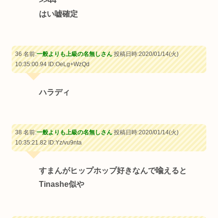
>>44
はい嘘確定
36 名前:
一般よりも上級の名無しさん
投稿日時:2020/01/14(火)
10:35:00.94
ID:OeLg+WzQd
ハラディ
38 名前:
一般よりも上級の名無しさん
投稿日時:2020/01/14(火)
10:35:21.82
ID:Yz/vu9nta
すまんがヒップホップ好きなんで喩えると
Tinashe似や