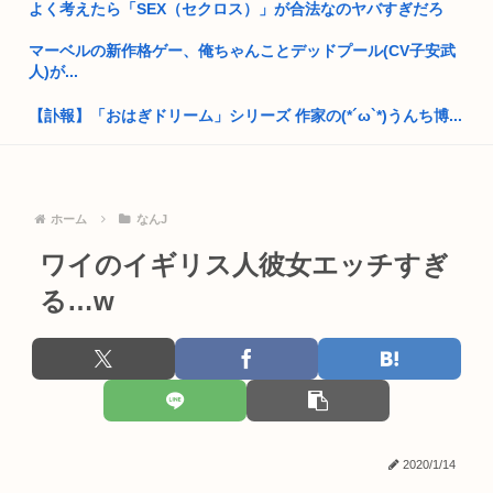
よく考えたら「SEX（セクロス）」が合法なのヤバすぎだろ
国交省、四国新幹線実現のために需要や駅の位置・ルートなど
について...
マーベルの新作格ゲー、俺ちゃんことデッドプール(CV子安武
人)が...
埼玉川越に突如として「モスク」が自生 外国人「自分たちは作
ってな...
【訃報】「おはぎドリーム」シリーズ 作家の(*´ω`*)うんち博...
自民党、古謝玄太の推薦を決定 沖縄県知事選
焼肉屋で食う冷麺←うまままままままま
中国外交部「日本が”三国志”の史実を歪めて歴史を破壊した」
昔、鳥山明がやってたやつのドラゴンの名前わかるやついる？
ホーム
なんJ
熊本地震の夜に政治資金パーティーしてた福岡自民党「タイム
【ヤニねこ】この子の末路が心配でならない
ワイのイギリス人彼女エッチすぎ
マシーン...
『徹子の部屋』きょう7日の内容を急きょ変更 「追悼・寿美花
る…w
【映画悲報】日本(ジャップ)の映画界、完全に終わる…現代の
代さん...
女子高...
【画像】具志堅用高「本気で俺を殴ってみろ！」井上尚弥「マ
サッカーの日本人審判、韓国とつるみ不正してたのがバレる
ジっすか...
米農家「60kg作って1万8000円…コストは2万以上…」米は
俺「…」担任「…くん！俺くん！ちゃんと授業聞いてって何度
高...
m」俺「...
2020/1/14
【画像】能年玲奈さん、穴あきスカート姿が強すぎてネット騒