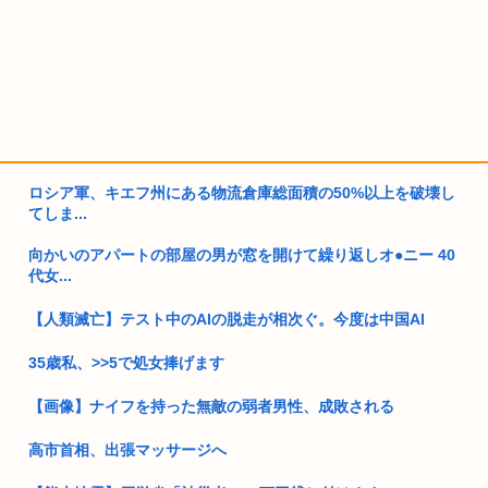
ロシア軍、キエフ州にある物流倉庫総面積の50%以上を破壊し
てしま...
向かいのアパートの部屋の男が窓を開けて繰り返しオ●ニー 40
代女...
【人類滅亡】テスト中のAIの脱走が相次ぐ。今度は中国AI
35歳私、>>5で処女捧げます
【画像】ナイフを持った無敵の弱者男性、成敗される
高市首相、出張マッサージへ