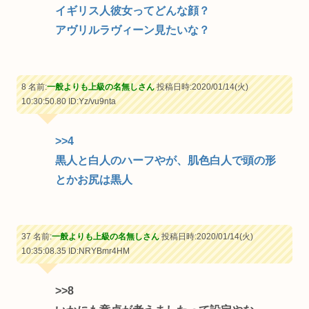
イギリス人彼女ってどんな顔？
アヴリルラヴィーン見たいな？
8 名前:
一般よりも上級の名無しさん
投稿日時:2020/01/14(火)
10:30:50.80
ID:Yz/vu9nta
>>4
黒人と白人のハーフやが、肌色白人で頭の形
とかお尻は黒人
37 名前:
一般よりも上級の名無しさん
投稿日時:2020/01/14(火)
10:35:08.35
ID:NRYBmr4HM
>>8