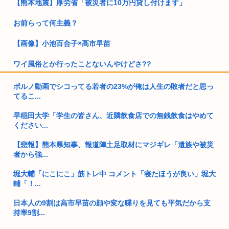
【熊本地震】厚労省「被災者に10万円貸し付けます」
お前らって何主義？
【画像】小池百合子×高市早苗
ワイ風俗とか行ったことないんやけどさ??
【動画】女さん「男と話してる時、おぱーい見てるのすぐわか
ポルノ動画でシコってる若者の23%が俺は人生の敗者だと思っ
る」
てるこ...
独身ケンモミン、1600万円で終の住処を購入…
早稲田大学「学生の皆さん、近隣飲食店での無銭飲食はやめて
ください...
【天皇】すまん、小林よりしのりを支持するわ
【悲報】熊本県知事、報道陣土足取材にマジギレ「遺族や被災
【高市】ゴラム(56歳)、女子中学生をナイフで脅し性的暴行
者から強...
「性...
堀大輔「にこにこ」筋トレ中 コメント「寝たほうが良い」堀大
5ちゃんのどこでもいいけど、日本人の税金使って日本人批判
輔「！...
してるゴ...
日本人の9割は高市早苗の顔や変な喋りを見ても平気だから支
日本人て第二次世界大戦を巻き込まれた戦争だと思ってない？
持率9割...
この時期...