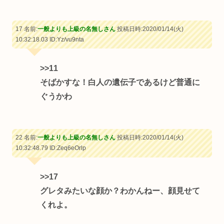
17 名前:
一般よりも上級の名無しさん
投稿日時:2020/01/14(火)
10:32:18.03
ID:Yz/vu9nta
>>11
そばかすな！白人の遺伝子であるけど普通に
ぐうかわ
22 名前:
一般よりも上級の名無しさん
投稿日時:2020/01/14(火)
10:32:48.79
ID:Zeq6eOrlp
>>17
グレタみたいな顔か？わかんねー、顔見せて
くれよ。