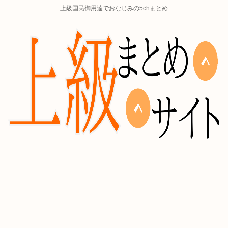
上級国民御用達でおなじみの5chまとめ