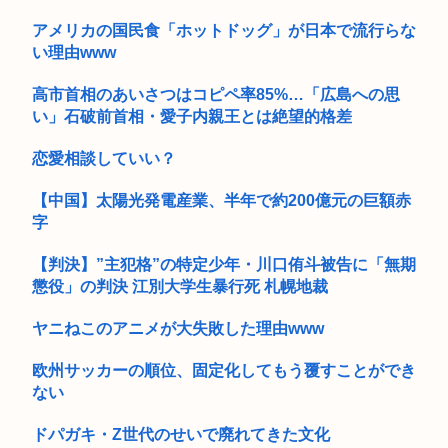
アメリカの国民食「ホットドッグ」が日本で流行らな
い理由www
高市首相のあいさつはコピペ率85%…「広島への思
い」石破前首相・愛子内親王とは絶望的格差
恋愛相談していい？
【中国】太陽光発電産業、半年で約200億元の巨額赤
字
【判決】”主犯格”の特定少年・川口侑斗被告に「無期
懲役」の判決 江別大学生暴行死 札幌地裁
ヤニねこのアニメが大失敗した理由www
欧州サッカーの順位、固定化してもう覆すことができ
ない
ドパガキ・Z世代のせいで廃れてきた文化