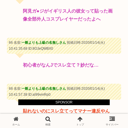
阿見ガ●ジがイギリス人の彼女って貼った画
像全部外人コスプレイヤーだったよへ
66 名前:
一般よりも上級の名無しさん
投稿日時:2020/01/14(火)
10:41:35.68
ID:8OJeQWBX0
初心者がなんJでスレ立て？妙だな…
68 名前:
一般よりも上級の名無しさん
投稿日時:2020/01/14(火)
10:41:57.38
ID:al99vmRp0
SPONSOR
貼れないのにスレ立てってマナー違反やん
jからいなくなれよ
ホーム
検索
トップ
サイドバー