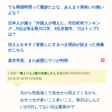
でも韓国料理って微妙だよな、あんまり美味いの無い
よな？
日本人が減り「外国人が増えた」市区町村ランキン
グ…5位は埼玉県川口市、4位京都市、ではトップ3
は？
坊さんを今すぐ皆殺しにするべき理由が詰まった画像
がこちら
高市早苗、また経歴にウソが判明
1 名前:
一般よりも上級の名無しさん
投稿日時:2020/01/14(火)
10:29:20.16
ID:Yz/vu9nta
元から性欲強くて自分から咥えてくるから、
おせっせが多いこと多いこと。毎日はしんど
いが2日してない日は最高やで