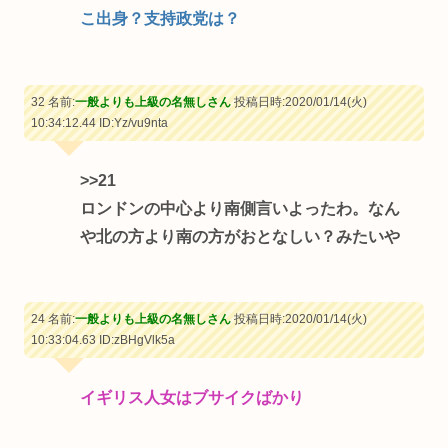
こ出身？支持政党は？
32 名前:
一般よりも上級の名無しさん
投稿日時:2020/01/14(火)
10:34:12.44
ID:Yz/vu9nta
>>21
ロンドンの中心より南側言いよったわ。なん
や北の方より南の方がおとなしい？みたいや
24 名前:
一般よりも上級の名無しさん
投稿日時:2020/01/14(火)
10:33:04.63
ID:zBHgVlk5a
イギリス人女はブサイクばかり