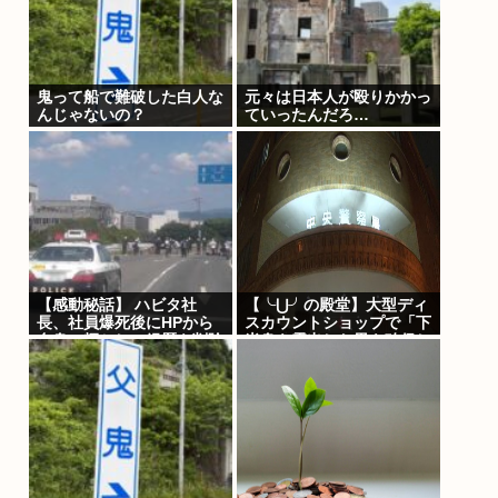
鬼って船で難破した白人な
元々は日本人が殴りかかっ
んじゃないの？
ていったんだろ…
【感動秘話】 ハビタ社
【╰⋃╯の殿堂】大型ディ
長、社員爆死後にHPから
スカウントショップで「下
自身の輝かしい経歴を削除
半身を露出した男を確保し
して哀悼の意を表してい
ている」 31歳の男を現行
た！
犯逮捕 札幌