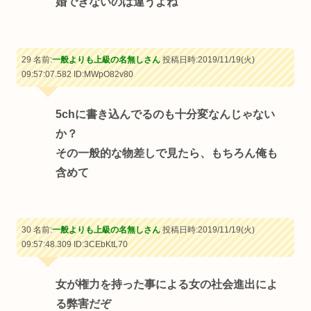
婚できないのは違うよね
29 名前:
一般よりも上級の名無しさん
投稿日時:2019/11/19(火)
09:57:07.582
ID:MWpO82v80
5chに書き込んでるのも十分変なんじゃない
か？
その一般的な物差しで見たら、もちろん俺も
含めて
30 名前:
一般よりも上級の名無しさん
投稿日時:2019/11/19(火)
09:57:48.309
ID:3CEbKtL70
女が権力を持った事による女の社会進出によ
る弊害だぞ