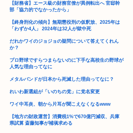
【財務省】エース級の財務官僚が異例転出へ 官邸幹
部「協力的でなかったから」
Steamユーザー、ビデメモ16GBが主流に。まだ8GB使って
る...
【終身刑化の傾向】無期懲役刑の仮釈放、2025年は
(っ´ω`c)幻想水滸伝STAR LEAPがついに明日、配信され...
「わずか4人」 2024年は32人が獄中死
左後輪がバースト…新東名でキャンピングカーが中央分離帯に
だれかワイのジョジョの疑問について答えてくれん
衝突し横...
か？
【画像】波乗りギャルメスガキが発見される ‍♀
プロ野球ですらつまらないのに下手な高校生の野球が
人気な理由ってなに
【訃報】寿美花代さん死去
メタルバンドが日本から死滅した理由ってなに？
【超悲報】全く鍛えてないジャパニーズJKのケツがこちら
www
れいわ新選組が「いのちの党」に党名変更
冥王計画ゼオライマーさんたった2回のスパロボ参戦で大人気
ロボ作品...
ワイ中耳炎、朝から片耳が聞こえなくなるwww
年収の話題ってリアルでするよな？
【地方の財政運営】消費税1%で670億円減収、兵庫
県試算 斎藤知事が補塡求める