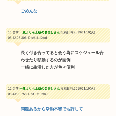
ごめんな
11 名前:
一般よりも上級の名無しさん
投稿日時:2019/11/19(火)
08:42:25.306
ID:cH1kLiXod
長く付き合ってると会う為にスケジュール合
わせたり移動するのが面倒
一緒に生活した方が色々便利
12 名前:
一般よりも上級の名無しさん
投稿日時:2019/11/19(火)
08:43:09.758
ID:9CUeu6fo0
問題あるから挙動不審でも許して