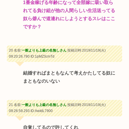
1番金稼げる年齢になって全部嫁に吸い取ら
れてる負け組が他の人間らしい生活送ってる
奴ら僻んで道連れにしようとするスレはここ
ですか？
20 名前:
一般よりも上級の名無しさん
投稿日時:2019/11/19(火)
09:20:26.780
ID:1pMZ3cmTd
結婚すればまともなんて考えかたしてる奴に
まともなのいない
21 名前:
一般よりも上級の名無しさん
投稿日時:2019/11/19(火)
09:26:59.293
ID:AwIdL7900
自覚してるので許してくれ