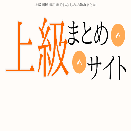
上級国民御用達でおなじみの5chまとめ