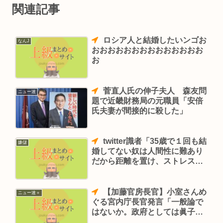
関連記事
ロシア人と結婚したいンゴお
なんJ
おおおおおおおおおおおおおお
お
菅直人氏の伸子夫人 森友問
ニュー速
題で近畿財務局の元職員「安倍
氏夫妻が間接的に殺した」
twitter識者「35歳で１回も結
嫌儲
婚してない奴は人間性に難あり
だから距離を置け、ストレス耐
性ゼロか共感性ゼロ」
【加藤官房長官】小室さんめ
ニュー速＋
ぐる宮内庁長官発言「一般論で
はないか。政府としては眞子さ
まのご結婚については静かに見