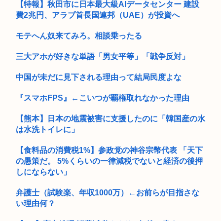
【特報】秋田市に日本最大級AIデータセンター 建設
費2兆円、アラブ首長国連邦（UAE）が投資へ
モテへん奴来てみろ。相談乗ったる
三大アホが好きな単語「男女平等」「戦争反対」
中国が未だに見下される理由って結局民度よな
『スマホFPS』←こいつが覇権取れなかった理由
【熊本】日本の地震被害に支援したのに「韓国産の水
は水洗トイレに」
【食料品の消費税1%】参政党の神谷宗幣代表 「天下
の愚策だ。 5%くらいの一律減税でないと経済の後押
しにならない」
弁護士（試験楽、年収1000万）←お前らが目指さな
い理由何？