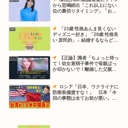
芸スポ
から悲鳴続出「これ以上にない
位の裏切りタイミング」「おさ
や関連のグッズは全部棄てます
ね」
「23歳 性格あんま良くない
VIP
ディズニー好き」「29歳 性格良
い 庶民的」←結婚するならどっ
ち？
【正論】識者「ちょっと待っ
なんJ
て！幼女衰弱子事件で母親ばっ
か叩かないで！離婚した父親の
責任は！？」
ロシア「日本、ウクライナに
ニュー速
防衛装備渡すな！」 日本「今
回の事態は全てお前が悪い。責
任転嫁すんな」