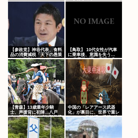
ゃありません」
【参政党】神谷代表、食料
【鳥取】 10代女性が汽車
品の消費減税「天下の愚策
に乗車後、意識を失う…
だ」と批判
80代男性が家で意識を失
っているのを友人に発見さ
れ重症…40代男性が屋外
の仕事場で作業中に頭痛・
嘔気…熱中症疑いの救急搬
送相次ぐ
【青森】13歳最年少騎
中国の「レアアース武器
士、声援背に初陣…八戸
化」が裏目に、世界で重レ
市・新羅神社で「加賀美流
アアース供給網の構築が加
騎馬打毬」 イスラエルか
速
ら訪れていたダニエルさん
「興奮した」