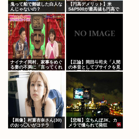
鬼って船で難破した白人な
【円高デメリット】米
んじゃないの？
S&P500が最高値も円高で
オルカン・S&P500投信の
含み益減
ナイナイ岡村、家事をめぐ
【正論】岡田斗司夫「人間
る妻の不満に「言ってくれ
の本音としてブサイクを見
たら済む話やん」になるみ
たら不愉快になる。この責
「バイトやったらクビや
任をどうとるんだ」
で」説教受け黙り込む
【画像】村重杏奈さん(30)
【悲報】立ちんぼJK、カ
のおっ◯いがコチラ
メラで撮られて発狂