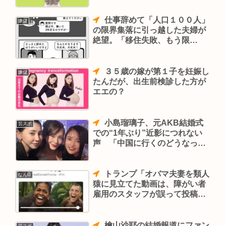
守ってまいりたい」
仕事辞めて「人口１００人」
嫌儲
の限界集落に引っ越した夫婦が
絶望。「移住失敗、もう限
界！」
３５歳の嫁が第１子を妊娠し
嫌儲
たんだが、出生前検診した方が
エエの？
小島瑠璃子、元AKB結婚式
芸スポ
での“1年ぶり”近影につれない
声 「中国に行くのどうなっ
た？」「留学はどうなった
の？」
トランプ「オバマ夫妻を類人
なんG
猿に見立てた動画は、障がい者
雇用のスタッフが誤って投稿し
た」
檜山沙耶の結婚報道にファン