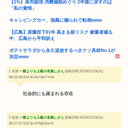
【1%】高市総理 消費減税めぐり 2年後に戻すのは
「私の覚悟」
キャンピングカー、強風に煽られて転倒www
【広島】原爆投下81年 高まる核リスク 被爆者減る
中、広島から平和訴え
ポテトサラダから永久追放するべきクソ具材No.1が
決定www
1 名前:
一般よりも上級の名無しさん
投稿日時:2019/11/19(火)
08:25:40.014
ID:Av+Nn7Ym0
社会的にも疎まれる存在
2 名前:
一般よりも上級の名無しさん
投稿日時:2019/11/19(火)
08:27:07.033
ID:dYNjDZw+0