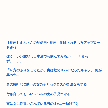
【動画】まんさんの配信自⚪︎動画、削除されるも再アップロー
ドされ...
ぼく「いい歳だし日本酒でも飲んでみるか」→「 まっ
ず、、、」
「味方のふりをしてたが、実は敵のスパイだったキャラ」 何が
真っ先...
男の6割「JC以下の女の子とセクロスが合法ならする」
付き合ってもいいレベルの女の子見つかる
実は女に勘違いされている男のオ●ニー挙げてけ