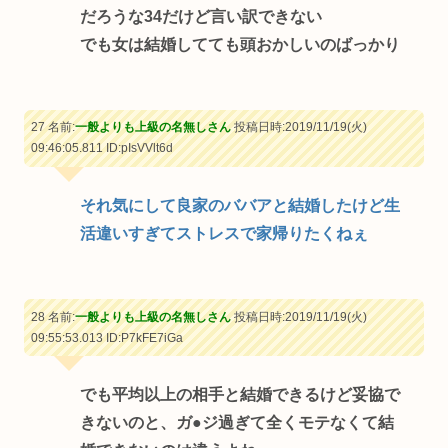
だろうな34だけど言い訳できない
でも女は結婚してても頭おかしいのばっかり
27 名前:
一般よりも上級の名無しさん
投稿日時:2019/11/19(火)
09:46:05.811
ID:pIsVVlt6d
それ気にして良家のババアと結婚したけど生
活違いすぎてストレスで家帰りたくねぇ
28 名前:
一般よりも上級の名無しさん
投稿日時:2019/11/19(火)
09:55:53.013
ID:P7kFE7iGa
でも平均以上の相手と結婚できるけど妥協で
きないのと、ガ●ジ過ぎて全くモテなくて結