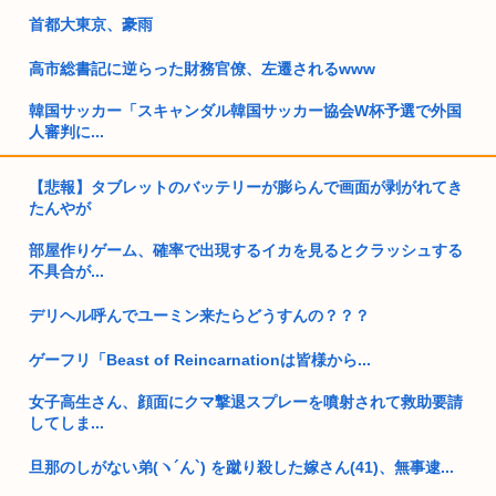
首都大東京、豪雨
高市総書記に逆らった財務官僚、左遷されるwww
韓国サッカー「スキャンダル韓国サッカー協会W杯予選で外国
人審判に...
統一教会「日本をめちゃくちゃにしろ」総理「日本をめちゃく
【悲報】タブレットのバッテリーが膨らんで画面が剥がれてき
ちゃにし...
たんやが
お前らが性欲のせいでやってしまったキチゲェ行為あげてけ
部屋作りゲーム、確率で出現するイカを見るとクラッシュする
不具合が...
数学者「AIで数学の未解決問題解いたわ」女性「お前の証明間
違って...
デリヘル呼んでユーミン来たらどうすんの？？？
“若い男女の市職員”が突然家に来て「熊本地震への募金して」
ゲーフリ「Beast of Reincarnationは皆様から...
不審...
女子高生さん、顔面にクマ撃退スプレーを噴射されて救助要請
職場の後輩女に誕プレあげたいんだけど何あげたらいい？
してしま...
エリート財務官僚、官邸に逆らったため左遷されたとの報道
旦那のしがない弟(ヽ´ん`) を蹴り殺した嫁さん(41)、無事逮...