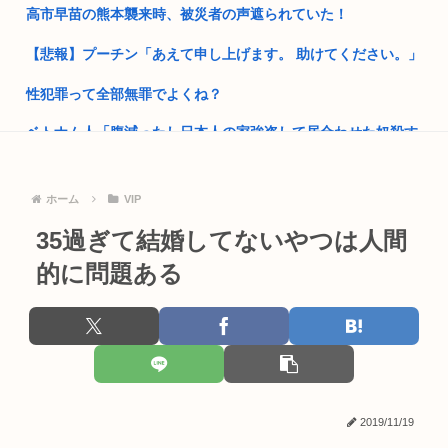
財務省のエース、左遷
高市早苗の熊本襲来時、被災者の声遮られていた！
ワイ「子供2人目欲しいんやが、、、」ヨッメ「金は？育児
【悲報】プーチン「あえて申し上げます。 助けてください。」
は？私の仕...
性犯罪って全部無罪でよくね？
東京一極集中ってぶっちゃけマスメディアのやらかしだよな
ベトナム人「腹減ったし日本人の家強盗して居合わせた奴殺す
高市早苗の秘書のガンステージ4はどうなったの？
か」
野党「消費税を減税しろ！」政府「消費税減税するわw」野党
【訃報】寿美花代さん死去 94歳 高嶋政宏・政伸兄弟の母
「消費税...
ホーム
VIP
ANA機と国交省飛行検査機が異常接近 空中衝突防止装置が作
維新県議、無許可で選挙カーレンタル事業 複数の維新候補が利
35過ぎて結婚してないやつは人間
動も”...
用、政...
的に問題ある
義兄嫁が自宅をサロンにして姪を毎日ウトメへ預ける生活に。
トランプ政権高官「ちょっと中国企業制裁したりしただけなの
数年後、...
に、関係...
〈40度超でも休めない〉「コンビニに寄るだけで苦情」「日陰
【高市朗報】高市早苗の名言、偉人の名言としてブロガーにま
で休む...
とめられ...
ワイの上司がカラオケでT-BOLANばっかり歌うんやが
森山前自民党幹事長「日中首脳会談の写真を高市が勝手にSNS
2019/11/19
に上げ...
きゃりーぱみゅぱみゅ、本名が「桐子」だと公表