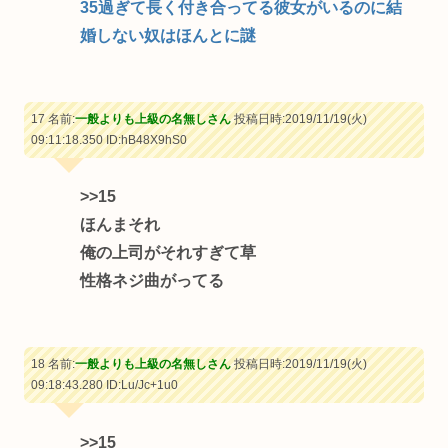
35過ぎて長く付き合ってる彼女がいるのに結
婚しない奴はほんとに謎
17 名前:
一般よりも上級の名無しさん
投稿日時:2019/11/19(火)
09:11:18.350
ID:hB48X9hS0
>>15
ほんまそれ
俺の上司がそれすぎて草
性格ネジ曲がってる
18 名前:
一般よりも上級の名無しさん
投稿日時:2019/11/19(火)
09:18:43.280
ID:Lu/Jc+1u0
>>15