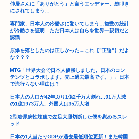
たりある...
仲居さんに「ありがとう」と言うエッヂャー、袋叩き
にされてしまう…
専門家、日本人の冷酷さに驚いてしまう…複数の統計
が冷酷さを証明…ただ日本人は自らを世界一親切だと
認識
原爆を落としたのは正しかった←これ【"正論"】だよ
な？？？
MTG「世界大会で日本人優勝しました。日本のコン
テンツとコラボします。売上過去最高です。」←日本
で流行らない理由は？
日本人の人口が42年ぶり1億2千万人割れ…91万人減
の1億1973万人、外国人は35万人増
2型糖尿病性壊疽で左足大腿切断した僕を慰めるスレ
ッド
日本の1人当たりGDPが過去最低順位更新！また韓国