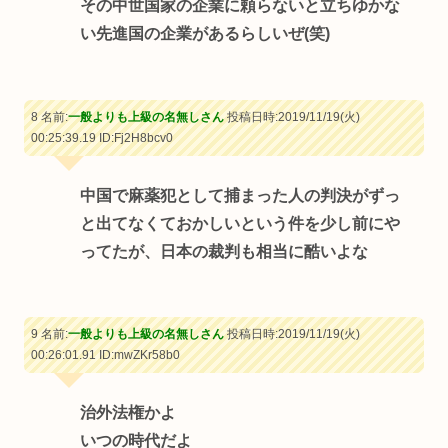
その中世国家の企業に頼らないと立ちゆかな
い先進国の企業があるらしいぜ(笑)
8 名前:
一般よりも上級の名無しさん
投稿日時:2019/11/19(火)
00:25:39.19
ID:Fj2H8bcv0
中国で麻薬犯として捕まった人の判決がずっ
と出てなくておかしいという件を少し前にや
ってたが、日本の裁判も相当に酷いよな
9 名前:
一般よりも上級の名無しさん
投稿日時:2019/11/19(火)
00:26:01.91
ID:mwZKr58b0
治外法権かよ
いつの時代だよ