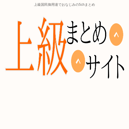
上級国民御用達でおなじみの5chまとめ