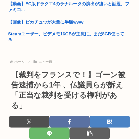
【動画】FC版ドラクエ4のラナルータの演出が凄いと話題。フ
日本、トイレットペーパー輸入44%増 輸入品の7割が中国産 ネ
ァミコ...
ト...
【画像】ピカチュウが大量に半額www
外国人が政治家になると禁止する必要ある？
Steamユーザー、ビデメモ16GBが主流に。まだ8GB使って
【原爆の日】へいわをかえせ
る...
【衝撃】フォロワー55万人韓国籍インフルエンサー、ベントレ
整形女「ウチらが量産型になるのは弱男避けですよw」
ー事故...
ホーム
ニュー速＋
家に侵入し寝てる女性を抱き締め「もう来ないけど引っ越した
顧客の現金1700万円預かったまま… 七十七銀元行員が行方不
方がいい...
【裁判をフランスで！】ゴーン被
明
生活保護で毎月8万くらい貯金してるw
告逮捕から1年 、仏議員らが訴え
玉川徹氏、包丁男に発砲した警官の行動について「死刑になら
ない犯罪...
「正当な裁判を受ける権利があ
【画像】広島市長のスピーチを聞いてる時の高市早苗の顔
www
る」
ファイナルファンタジー4の最終メンバーとかいう最高のチー
ム
原爆投下81年
【高校野球】仙台育英初の女子部員・星よつはに須江監督が課
Win95開発者「日本でITが3Kと呼ばれるのは企業が根本的に
した入部...
間...