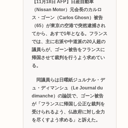
【11月18日 AFP】日産自動車
（Nissan Motor）元会長のカルロ
ス・ゴーン（Carlos Ghosn）被告
（65）が東京の空港で突然逮捕され
てから、あすで1年となる。フランス
では、主に右派や中道派の20人超の
議員らが、ゴーン被告をフランスに
帰国させて裁判を行うよう求めてい
る。
同議員らは日曜紙ジュルナル・デ
ュ・ディマンシュ（Le Journal du
dimanche）の論説で、ゴーン被告
が「フランスに帰国し公正な裁判を
受けられるよう、仏政府に対し全力
を尽くすよう求める」と訴えた。