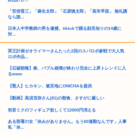
「安倍晋三」「麻生太郎」「石原慎太郎」「高市早苗」 無礼講
なら誰...
日本人中学教師の男を逮捕。tiktokで踊る顔見知りの14歳に
対...
存在しない県作ってフェミガキども騙すぞ
冥王計画ゼオライマーさんたった2回のスパロボ参戦で大人気
ロボ作品...
元ジャングル斉藤の被害女性「事件で知名度を上げてバウムク
ーヘン売...
【石破朗報】株、バブル崩壊が終わり完全に上昇トレンドに入
るwww
株式投資、若年男性の自信喪失の原因に。6割超が「人生の敗
者」自認...
【聖人】ヒカキン、被災地にONICHAを提供
【画像】オタク「実際にプレイしたらわかるけどライザは友達
って感じ...
【動画】高須克弥さん(81)の朝食、さすがに厳しい
女子スポーツ←性的魅力以外男子スポーツの下位互換という事
初音ミクのフィギュア欲しくて12000円消える
実
ある部署の女「休みがありません。もう60連勤なんです」人事
割とマジで年収400以下の人ってどう暮らしてるの？この人た
私「休...
ちが自...