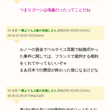
つまりゴーンは傀儡だったってことだね
29 名前:
一般よりも上級の名無しさん
投稿日時:2019/11/19(火)
00:34:47.08
ID:T2CRvIxm0
ルノーの資金でベルサイユ宮殿で結婚式やっ
た事件に関しては、フランスで裁判する権利
をくれてやってもいいぞｗ
まあ日本での懲役が終わった後になるけどな
30 名前:
一般よりも上級の名無しさん
投稿日時:2019/11/19(火)
00:36:31.80
ID:T4NgJ1qd0
逃げた時の為に100億円位デポジット払うな