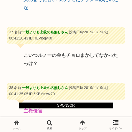
な
37 名前:
一般よりも上級の名無しさん
投稿日時:2019/11/19(火)
00:41:16.43
ID:HEPioqyK0
こいつルノーの金もチョロまかしてなかった
っけ？
38 名前:
一般よりも上級の名無しさん
投稿日時:2019/11/19(火)
00:41:35.05
ID:5KBMmwz70
SPONSOR
主権侵害
まだ植民地主義のゴミ行為が抜けない
ホーム
検索
トップ
サイドバー