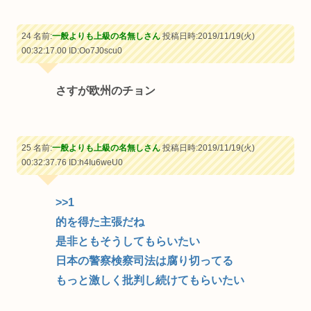
24 名前:
一般よりも上級の名無しさん
投稿日時:2019/11/19(火)
00:32:17.00
ID:Oo7J0scu0
さすが欧州のチョン
25 名前:
一般よりも上級の名無しさん
投稿日時:2019/11/19(火)
00:32:37.76
ID:h4Iu6weU0
>>1
的を得た主張だね
是非ともそうしてもらいたい
日本の警察検察司法は腐り切ってる
もっと激しく批判し続けてもらいたい