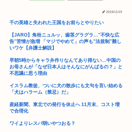
【画像】どえらい爆乳の高1JK、発見される
高市早苗「日銀に国債買わせて財源確保よ」
2019/11/19
おんjオナホ半分までしか入らない部
千の英雄と失われた王国をお前らとやりたい
フィリピンで大地震
【JARO】角栓ニュルッ、歯茎グラグラ…”不快な広
「男がニヤニヤして立っていました」ランニング中の女子大生
告”苦情が急増 「マジでやめて」の声も”法規制”難し
2人が目...
いワケ【弁護士解説】
産経新聞、東北で新聞発行休止へ
早朝5時からキャラ弁作りなんてあり得ない…中国の
チン・バン・フン 。 逮捕
お母さんが「なぜ日本人はそんなにがんばるの？」と
不思議に思う理由
『PCでゲームやってるバカ』はいつ頃から現れるようになっ
たのか。...
イスラム教徒、ついに犬の散歩にも文句を言い始める
「犬はハラーム（禁忌）だ」
NHK職員が番組出演者から性被害→PTSDで休職 「犯人の芸
能人...
産経新聞、東北での発行を休止へ 11月末、コスト増
【高市】高市親衛隊、「〇〇(？)言いましたよね 」などと被災
で合理化
者を...
ワイよりレスバ弱いやつおる？
警察「ケンモさん？あなたのことこれから逮捕するから。心当