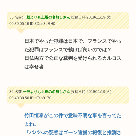
35 名前:
一般よりも上級の名無しさん
投稿日時:2019/11/19(火)
00:39:05.16
ID:3Dsn3LRH0
日本でやった犯罪は日本で、フランスでやっ
た犯罪はフランスで裁けば良いのでは？
日仏両方で公正な裁判を受けられるカルロス
は幸せ者
36 名前:
一般よりも上級の名無しさん
投稿日時:2019/11/19(火)
00:40:30.56
ID:hTtia9170
竹田恒泰がこの件で意味不明な事を言ってた
よね。
「パパへの疑惑はゴーン逮捕の報復と推測さ