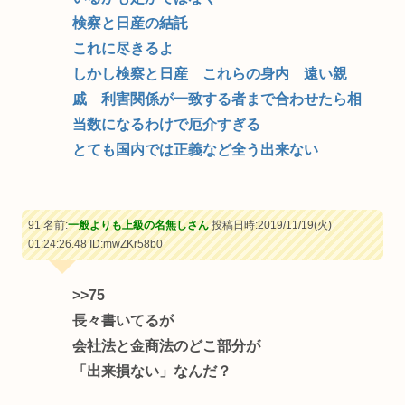
検察と日産の結託
これに尽きるよ
しかし検察と日産 これらの身内 遠い親
戚 利害関係が一致する者まで合わせたら相
当数になるわけで厄介すぎる
とても国内では正義など全う出来ない
91 名前:
一般よりも上級の名無しさん
投稿日時:2019/11/19(火)
01:24:26.48
ID:mwZKr58b0
>>75
長々書いてるが
会社法と金商法のどこ部分が
「出来損ない」なんだ？