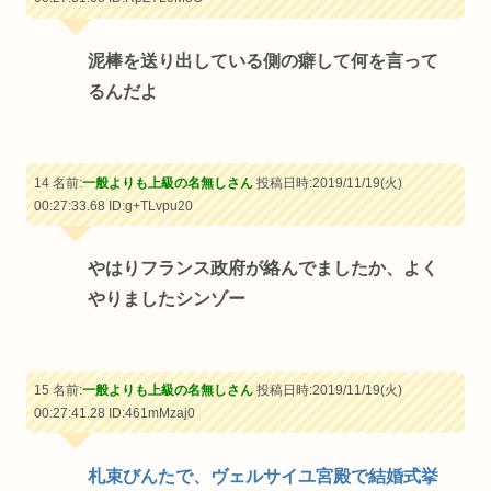
泥棒を送り出している側の癖して何を言って
るんだよ
14 名前:
一般よりも上級の名無しさん
投稿日時:2019/11/19(火)
00:27:33.68
ID:g+TLvpu20
やはりフランス政府が絡んでましたか、よく
やりましたシンゾー
15 名前:
一般よりも上級の名無しさん
投稿日時:2019/11/19(火)
00:27:41.28
ID:461mMzaj0
札束びんたで、ヴェルサイユ宮殿で結婚式挙