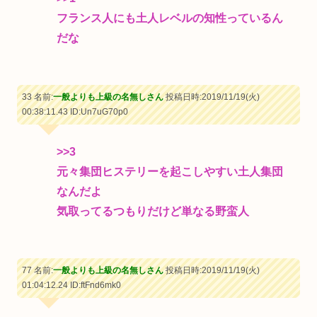
フランス人にも土人レベルの知性っているん
だな
33 名前:
一般よりも上級の名無しさん
投稿日時:2019/11/19(火)
00:38:11.43
ID:Un7uG70p0
>>3
元々集団ヒステリーを起こしやすい土人集団
なんだよ
気取ってるつもりだけど単なる野蛮人
77 名前:
一般よりも上級の名無しさん
投稿日時:2019/11/19(火)
01:04:12.24
ID:ftFnd6mk0