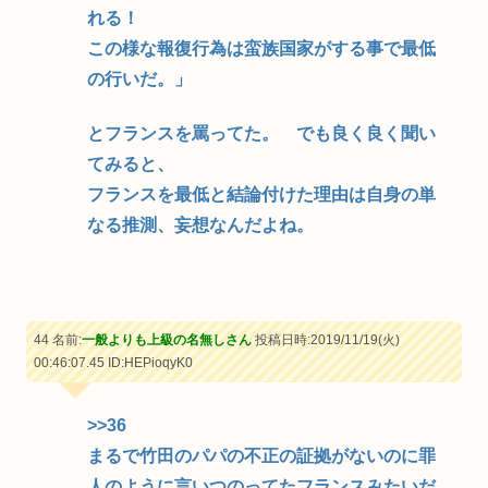
れる！
この様な報復行為は蛮族国家がする事で最低
の行いだ。」
とフランスを罵ってた。 でも良く良く聞い
てみると、
フランスを最低と結論付けた理由は自身の単
なる推測、妄想なんだよね。
44 名前:
一般よりも上級の名無しさん
投稿日時:2019/11/19(火)
00:46:07.45
ID:HEPioqyK0
>>36
まるで竹田のパパの不正の証拠がないのに罪
人のように言いつのってたフランスみたいだ