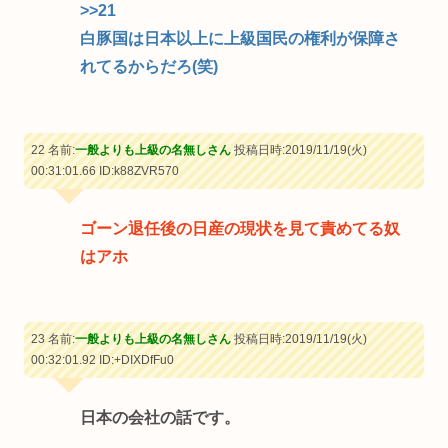
>>21
白豚国は日本以上に上級国民の権利が保障さ
れてるからだろ(笑)
22 名前:
一般よりも上級の名無しさん
投稿日時:2019/11/19(火)
00:31:01.66
ID:k88ZVR570
ゴーン退任後の日産の現状を見て責めてる奴
はアホ
23 名前:
一般よりも上級の名無しさん
投稿日時:2019/11/19(火)
00:32:01.92
ID:+DIXDfFu0
日本の会社の話です。