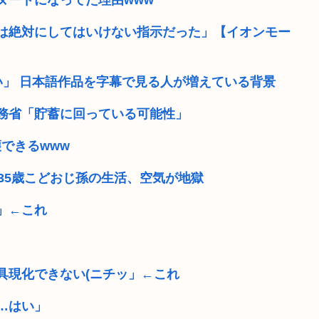
ヌードになってた理由www
」
【衝撃】居酒屋「6人で長居し
”は絶対にしてはいけない指示だった」【イオンモー
竹田天皇、小学生に「Snow M
い」 日本語作品を字幕で見る人が増えている背景
【動画】エスカレーターに巻
【画像】イケおじ(56)、中
 総務省「貯蓄に回っている可能性」
のすぐわかる」
ひろゆき氏の妻・西村ゆか氏
護できるwww
エ口同人音声、ヒロイン死
35歳こどおじ孫の生活、空気が地獄
暴行 「性...
積水ハウス「地面師に55億
」←これ
具現化できない(ニチッ」←これ
…はい」