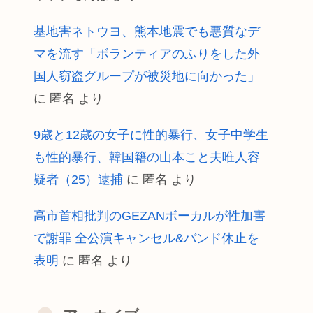
基地害ネトウヨ、熊本地震でも悪質なデ
マを流す「ボランティアのふりをした外
国人窃盗グループが被災地に向かった」
に
匿名
より
9歳と12歳の女子に性的暴行、女子中学生
も性的暴行、韓国籍の山本こと夫唯人容
疑者（25）逮捕
に
匿名
より
高市首相批判のGEZANボーカルが性加害
で謝罪 全公演キャンセル&バンド休止を
表明
に
匿名
より