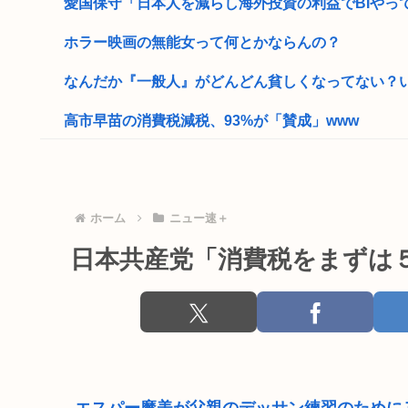
愛国保守「日本人を減らし海外投資の利益でBIやって日
ホラー映画の無能女って何とかならんの？
なんだか『一般人』がどんどん貧しくなってない？いい
高市早苗の消費税減税、93%が「賛成」www
ロシア軍、キエフ州にある物流倉庫総面積の50%以上を
向かいのアパートの部屋の男が窓を開けて繰り返しオ●ニ
ホーム
ニュー速＋
国家情報局のスパイ通報フォーム、マイクロソフト36
日本共産党「消費税をまずは
【人類滅亡】テスト中のAIの脱走が相次ぐ。今度は中
35歳私、>>5で処女捧げます
【画像】ナイフを持った無敵の弱者男性、成敗され
高市首相、出張マッサージへ