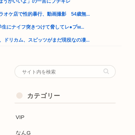
ほうがいいよ」の一言にブチギレ
ラオケ店で性的暴行、動画撮影 54歳無...
学生にナイフ突きつけて脅してレ●プw...
、ドリカム、スピッツがまだ現役なの凄...
空港の花壇に綺麗な花が自生してる！持っ...
パン三世を逮捕
えや栗山千明やシャルロット・ゲンズブー...
湊川親方、誕生日を迎え『誰！？』と話題に
カテゴリー
就活や院試に必死な同期を高みの見物www
VIP
、14歳でこの発育具合
！CX-5がバカ売れ
なんG