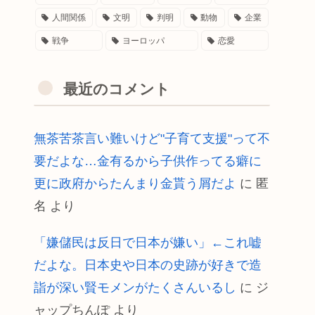
人間関係
文明
判明
動物
企業
戦争
ヨーロッパ
恋愛
最近のコメント
無茶苦茶言い難いけど"子育て支援"って不
要だよな…金有るから子供作ってる癖に
更に政府からたんまり金貰う屑だよ
に
匿
名
より
「嫌儲民は反日で日本が嫌い」←これ嘘
だよな。日本史や日本の史跡が好きで造
詣が深い賢モメンがたくさんいるし
に
ジ
ャップちんぽ
より