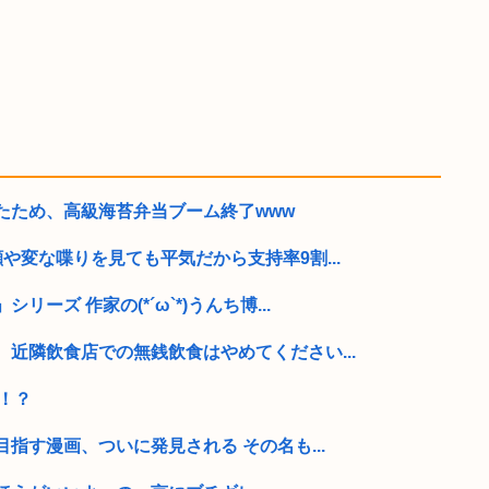
たため、高級海苔弁当ブーム終了www
や変な喋りを見ても平気だから支持率9割...
ーズ 作家の(*´ω`*)うんち博...
近隣飲食店での無銭飲食はやめてください...
か！？
指す漫画、ついに発見される その名も...