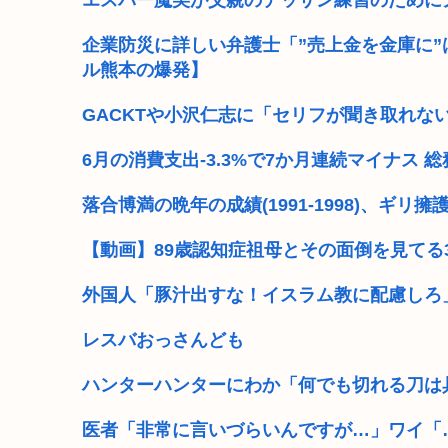
エスパー魔美が父親のデッサン練習のために
【熊本地震】厚労省「被災者に10万円貸し付けます
企業防災に詳しい弁護士「”売上金を金庫に
ル熊本の爆発】
お前らって何主義？
GACKTや小沢仁志に「セリフが聞き取れな
【画像】小池百合子×高市早苗
ワイ風俗とか行ったことないんやけどさ??
6月の消費支出-3.3%で7か月連続マイナス
【動画】女さん「男と話してる時、おぱーい見てる
落合博満の晩年の成績(1991-1998)、ギリ擁
【天皇】すまん、小林よりしのりを支持するわ
【動画】89歳認知症祖母とその面倒を見てる
【高市】ゴラム(56歳)、女子中学生をナイフで脅し性的
外国人「豚汁出すな！イスラム教に配慮しろ
レスバおっさんども
ハンターハンターにわか「何でも切れる刀は
医者「非常に言いづらいんですが…」ワイ「