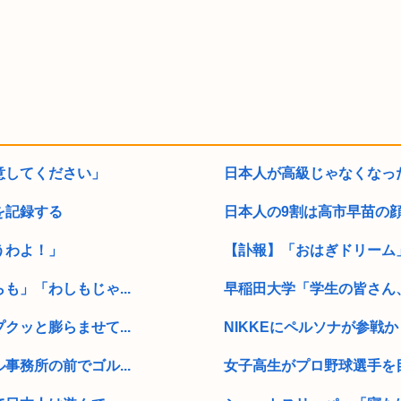
意してください」
日本人が高級じゃなくなっ
を記録する
日本人の9割は高市早苗の顔
うわよ！」
【訃報】「おはぎドリーム」シリ
」「わしもじゃ...
早稲田大学「学生の皆さん、
ッと膨らませて...
NIKKEにペルソナが参戦
務所の前でゴル...
女子高生がプロ野球選手を目