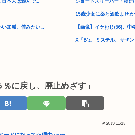
本人は遊んで...
ショートスリーパー「寝た
15歳少女に薬と酒飲ませカ
加減、僕みたい...
【画像】イケおじ(56)、中
X「B’z、ミスチル、サザン
破壊してしま...
インド人「新規オープンした
ー 40代女...
宝石店の下見をしていたル
5だったwww
自身のパソコンの中に宮沢り
５％に戻し、廃止めざす」
国AI
【画像】元大関・貴景勝の
障害年金受給大学生ワイ、
る
【画像】ドイツの水着少女
2019/11/18
【画像】マツダが黒字転換！