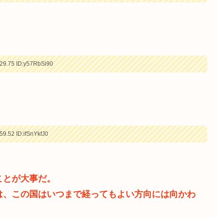
29.75
ID:y57RbSi90
59.52
ID:ifSnYkfJ0
ことが大事だ。
は、この国はいつまで経ってもよい方向には向かわ