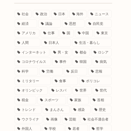
社会
政治
日本
海外
ニュース
経済
議論
思想
自民党
アメリカ
仕事
国
中国
東京
人間
日本人
生活・暮らし
インターネット
男・女
都会
ロシア
コロナウイルス
事件
韓国
病気
科学
労働
反日
悲報
ミリタリー
食事
ポリコレ
オリンピック
レスバ
世界
世代
税金
スポーツ
家族
首相
トレンド
まんさん
感染
歴史
ウクライナ
画像
芸能
社会不適合者
外国人
学校
若者
哲学