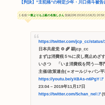
【判決】”主犯格”の特定少年・川口侑斗被告
1 名前:
一般よりも上級の名無しさん
投稿日時:2019/11/18(月) 20:58:
https://twitter.com/jcp_cc/stat
日本共産党 ⚙ 🌾 髜jcp_cc
まずは消費税５%に戻し廃止めざす 2
いさつ 「いま消費税を問う―専
主催/政策連合(＝オールジャパン平
https://youtu.be/yXBAs-n6PgY
23:04 – 2019年11月17日
https://twitter.com/5chan_nel
(