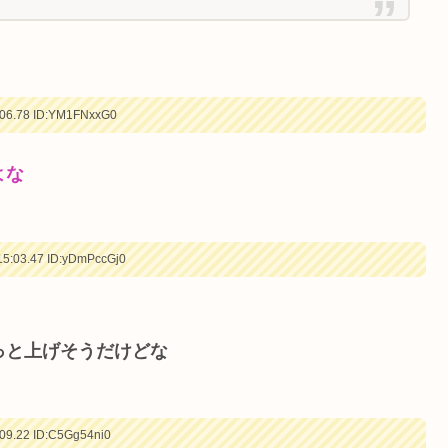
06.78
ID:YM1FNxxG0
よな
5:03.47
ID:yDmPccGj0
っと上げそうだけどな
09.22
ID:C5Gg54ni0