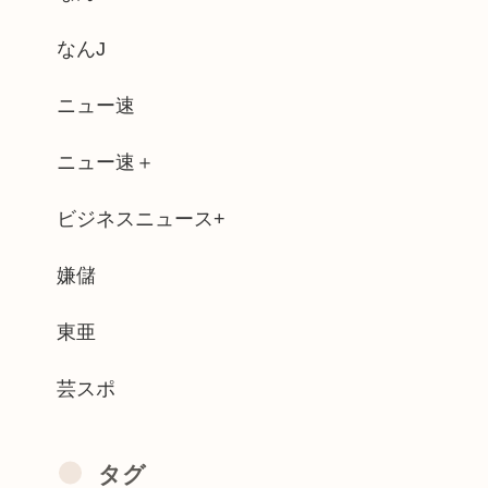
て会計4939円！喋りたいだけなら公...
なんJ
anに女がいたらSnow Man...
ニュー速
き込まれるJKwwwx
ニュー速＋
学生にナイフ突きつけて脅してレ●プw...
ビジネスニュース+
、新党結成巡る”ブチギレ”投稿を謝罪「...
亡エンドがブームに
嫌儲
円騙し取られた…」 ワイ「はえーかわい...
東亜
芸スポ
タグ