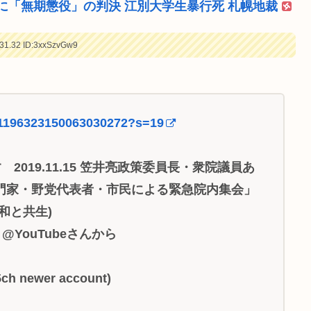
に「無期懲役」の判決 江別大学生暴行死 札幌地裁
31.32
ID:3xxSzvGw9
us/1196323150063030272?s=19
019.11.15 笠井亮政策委員長・衆院議員あ
門家・野党代表者・市民による緊急院内集会」
和と共生)
@YouTubeさんから
5ch newer account)