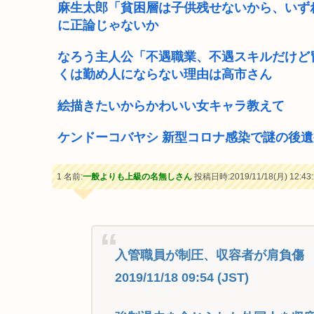
麻生太郎「貧困層は子供残せないから、いず
に正論じゃないか
なろう主人公「不遇職業、不遇スキルだけど
くは勤め人にならない理由は高市さん
絵描きたいからかわいい女キャラ教えて
ケンドーコバヤシ 新型コロナ感染で謎の後
1 名前:
一般よりも上級の名無しさん
投稿日時:2019/11/18(月) 12:43:
入管職員が制圧、収容者が肩負傷
2019/11/18 09:54 (JST)