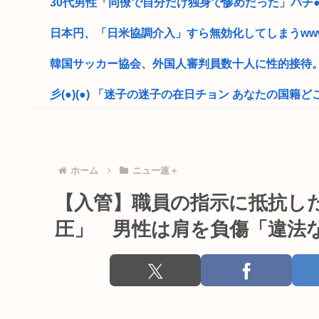
30代男性「同僚で自分だけ独身で惨めだった」パチ●コ
日本円、「日米協調介入」すら無効化してしまうww
韓国サッカー協会、外国人審判員数十人に性的接待
彡(●)(●) 「迷子の迷子の在日チョン あなたの国籍どこ
上司から障がい者手帳取る気ないか聞かれたんやが
おばさんとセクロスしたことある奴www
ホーム
ニュー速＋
女性の水筒に下半身を押し付け【使用不能】にし器物損
【入管】職員の指示に抵抗し
すまん、独身のケンモメンで集まって共同生活をし
圧」 男性は肩を負傷「違法
キャバ嬢の首吊り動画見てから涙が止まらない
安倍昭恵「なんで安倍晋三が殺されたのか今でもわ
中国「なぜ日本の建物はダサくて古臭いんですか？w」We