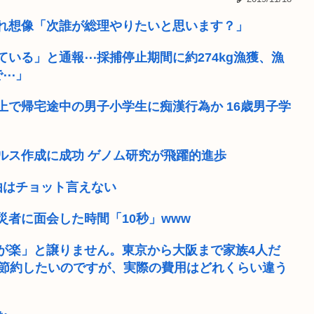
挙に立候補表明...
【速報】ワイ、嫁とのセッ
れ想像「次誰が総理やりたいと思います？」
まう。年内高市...
【画像あり】このままだと
いる」と通報⋯採捕停止期間に約274kg漁獲、漁
で⋯」
きゃりーぱみゅぱみゅ、本
で帰宅途中の男子小学生に痴漢行為か 16歳男子学
苗の逆鱗に触れ左遷
いまさらps5買ってもいい
は勝てなかっ...
ゼンゼロのベーグル計画や
ルス作成に成功 ゲノム研究が飛躍的進歩
ロス…...
ワイの上司がカラオケでT-
由はチョット言えない
題
めっちゃカメレオン（めちゃ
者に面会した時間「10秒」www
が楽」と譲りません。東京から大阪まで家族4人だ
で節約したいのですが、実際の費用はどれくらい違う