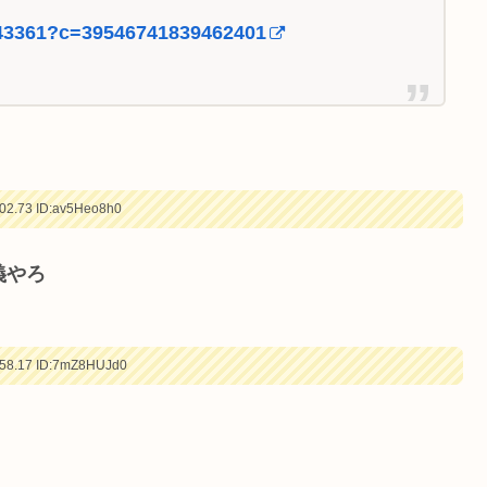
31243361?c=39546741839462401
02.73
ID:av5Heo8h0
義やろ
58.17
ID:7mZ8HUJd0