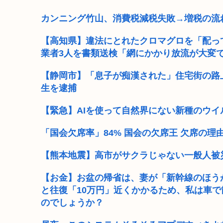
クルド人問題を訴えてきた河合ゆうすけ、埼玉県知事選
カンニング竹山、消費税減税失敗→増税の流
アメリカ日本向け原油、突然輸出量が4割も激減してし
【高知県】違法にとれたクロマグロを「配って
業者3人を書類送検「網にかかり放流が大変
熊本大震災震度7 （死者数38人）
【静岡市】「息子が痴漢された」住宅街の路上
緊縮財政論者として知られる大物財務官僚、高市早
生を逮捕
開成→東大法学部トップのエース官僚もサナ(神戸大)に
【緊急】AIを使って自然界にない新種のウイ
自民党「日本人56す56す56す56す56すコロスコロスコ
「国会欠席率」84% 国会の欠席王 欠席の理
熊本地震避難所で高市早苗の態度が非常に良いと話
【熊本地震】高市がサクラじゃない一般人被災
【お金】お盆の帰省は、妻が「新幹線のほう
と往復「10万円」近くかかるため、私は車
のでしょうか？