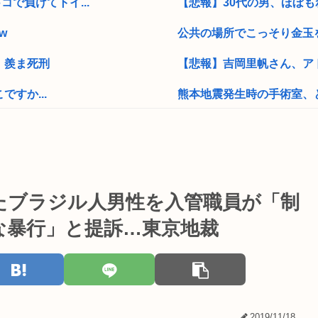
で負けてトイ...
【悲報】30代の男、ほぼも
w
公共の場所でこっそり金玉をか
。羨ま死刑
【悲報】吉岡里帆さん、アド
ですか...
熊本地震発生時の手術室、
【動画】地上波でえっちな
【悲報】お弁当屋さん、消
壊で66歳男性...
【画像あり】宇多田ヒカル「
たブラジル人男性を入管職員が「制
ないか？
みんなで大家さん 2881億
な暴行」と提訴…東京地裁
【高額療養費】パブコメに
からない」
警察官拳銃事件と警棒だけ事
iboで1...
八田與一容疑者、詰む 情報提
2019/11/18