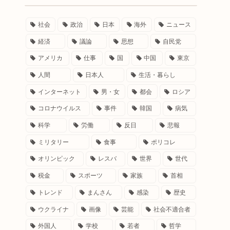
社会
政治
日本
海外
ニュース
経済
議論
思想
自民党
アメリカ
仕事
国
中国
東京
人間
日本人
生活・暮らし
インターネット
男・女
都会
ロシア
コロナウイルス
事件
韓国
病気
科学
労働
反日
悲報
ミリタリー
食事
ポリコレ
オリンピック
レスバ
世界
世代
税金
スポーツ
家族
首相
トレンド
まんさん
感染
歴史
ウクライナ
画像
芸能
社会不適合者
外国人
学校
若者
哲学