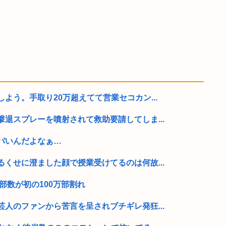
よう。手取り20万超えてて営業セコカン...
退スプレーを噴射されて救助要請してしま...
バいんだよなぁ…
くせに澄ました顔で授業受けてるのは何故...
部数が初の100万部割れ
人のファンから苦言を呈されブチギレ発狂...