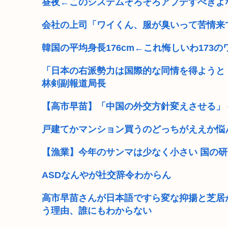
昼夜←このシステムそろそろアプデすべきよ
会社の上司「ワイくん、服が臭いって苦情来
韓国の平均身長176cm←これ悔しいわ173
「日本の右派勢力は国際的な同情を得ようと
林剣副報道局長
【高市早苗】「中国の外交方針変えさせる」 
戸建てかマンション買うのどっちがええか悩
【漁業】今年のサンマは少なく小さい 国の
ASDなんやが社交辞令わからん
高市早苗さんが日本語ですら変な抑揚と芝居
う理由、誰にもわからない