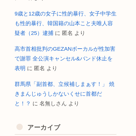
9歳と12歳の女子に性的暴行、女子中学生
も性的暴行、韓国籍の山本こと夫唯人容
疑者（25）逮捕
に
匿名
より
高市首相批判のGEZANボーカルが性加害
で謝罪 全公演キャンセル&バンド休止を
表明
に
匿名
より
群馬県「副首都、立候補しまぁす！」 焼
きまんじゅうしかないくせに首都だ
と！？
に
名無しさん
より
アーカイブ