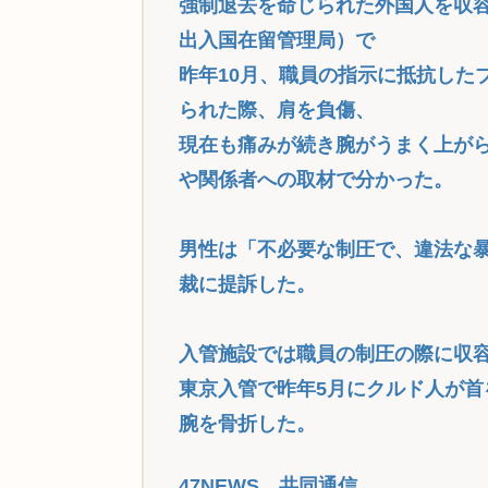
強制退去を命じられた外国人を収
出入国在留管理局）で
昨年10月、職員の指示に抵抗した
られた際、肩を負傷、
現在も痛みが続き腕がうまく上がら
や関係者への取材で分かった。
男性は「不必要な制圧で、違法な暴
裁に提訴した。
入管施設では職員の制圧の際に収
東京入管で昨年5月にクルド人が首
腕を骨折した。
47NEWS 共同通信