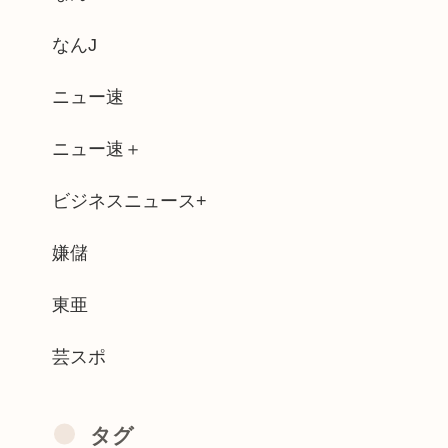
■スが終了したけど質問ある？
なんJ
ヌード写真晒されるかもしれない⇒！！
ニュー速
名が「桐子」だと公表
ニュー速＋
かな？
ビジネスニュース+
ってみたら面白すぎてワロタwww
BOLANばっかり歌うんやが
嫌儲
かめ）、ハッカーがマップにマルウェア埋...
東亜
芸スポ
タグ