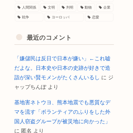
人間関係
文明
判明
動物
企業
戦争
ヨーロッパ
恋愛
最近のコメント
「嫌儲民は反日で日本が嫌い」←これ嘘
だよな。日本史や日本の史跡が好きで造
詣が深い賢モメンがたくさんいるし
に
ジ
ャップちんぽ
より
基地害ネトウヨ、熊本地震でも悪質なデ
マを流す「ボランティアのふりをした外
国人窃盗グループが被災地に向かった」
に
匿名
より