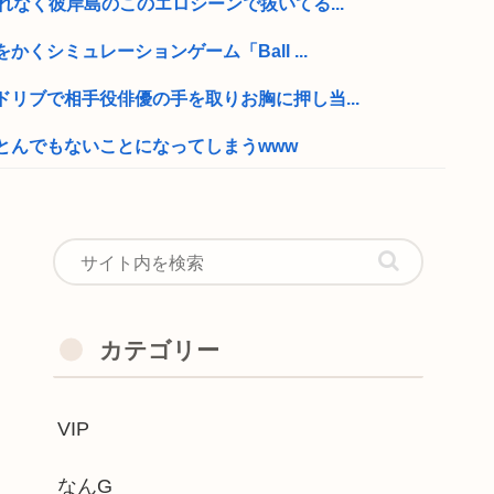
れなく彼岸島のこのエロシーンで抜いてる...
くシミュレーションゲーム「Ball ...
リブで相手役俳優の手を取りお胸に押し当...
とんでもないことになってしまうwww
下乳が放送されてしまうwww
費税が下がっても値段据え置き
ドラゴンボール読んでたら疑問に思うとこ...
円の債務超過で完全終了 年利7%に釣...
カテゴリー
5千件 負担増巡り反対殺到
VIP
件の比較 www
供が累計1万3600件超え 目撃情報...
なんG