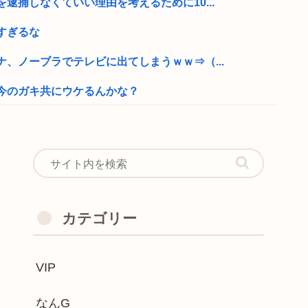
逮捕しなくていい理由を考えるために10...
すぎるな
、ノーブラでテレビに出てしまうｗｗ⇒（...
今のガキ共にウケるんかな？
、ドリカム、スピッツがまだ現役なの凄...
ヤレるな。頭おかしいんじゃないの
ーいを強調した薄着の女子小中学生だらけ...
ンビニの割引おにぎりを〝絶対買わない〟...
カテゴリー
廃墟がそのまま時が止まってしまっている...
VIP
ップキックのスロットを打ってる奴がヤバ...
が「現地勢の自滅」によって一層深刻化し...
なんG