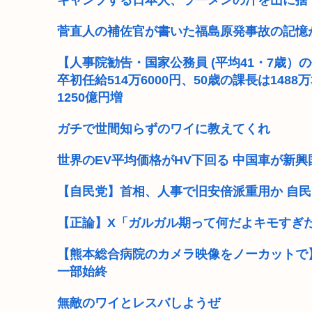
キャンプする日本人、ラーメンの汁を山に捨
3秒で思いついた架空の黒人力士の四股名
菅直人の補佐官が書いた福島原発事故の記憶
日本人「そうめんうまかったね〜はい！夜は雑炊にする
【人事院勧告・国家公務員 (平均41・7歳）の
卒初任給514万6000円、50歳の課長は148
高市早苗「袴田さんを犯人だと思ってないわよ！判決が
1250億円増
さっき地方国立大学のやつが東大再受験するってス
ガチで世間知らずのワイに教えてくれ
【維新速報】副首都・大阪都「大阪万博の跡地を “お金
世界のEV平均価格がHV下回る 中国車が新
農水省「食料自給率37%で過去最低」 肥料は輸入ほぼ1
【自民党】首相、人事で旧安倍派重用か 自民
工学博士「国民が反中に染まっているから自民党は
【正論】X「ガルガル期って何だよキモすぎ
【熊本総合病院のカメラ映像をノーカットで】
一部始終
無敵のワイとレスバしようぜ