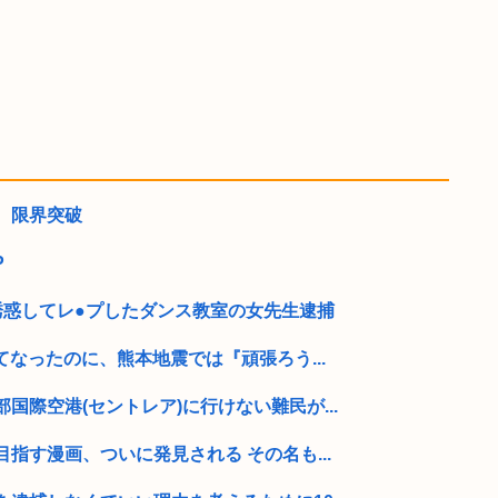
、限界突破
P
誘惑してレ●プしたダンス教室の女先生逮捕
てなったのに、熊本地震では『頑張ろう...
国際空港(セントレア)に行けない難民が...
指す漫画、ついに発見される その名も...