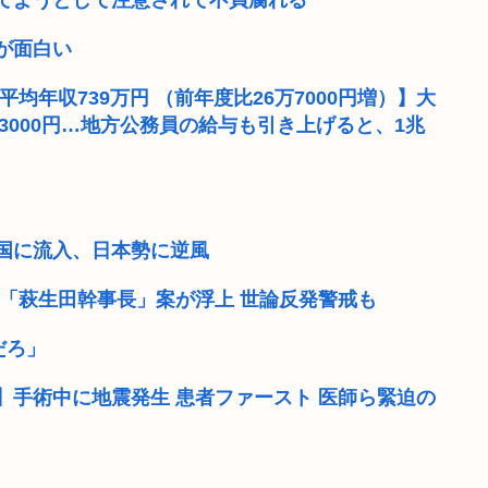
てようとして注意されて不貞腐れる
【九州名物】鶏刺し食べた
が面白い
からそうめんつ...
【画像】小学生クソガキ「愛
平均年収739万円 （前年度比26万7000円増）】大
8万3000円…地方公務員の給与も引き上げると、1兆
到底承服できな...
ポルノ動画でシコってる若者
レたててたやん？
【ポケモン】ナンジャモっ
持ち向けの別...
商業施設でいきなり"ラリア
興国に流入、日本勢に逆風
00%なの...
タイの学校で14歳少年が銃乱
「萩生田幹事長」案が浮上 世論反発警戒も
勝った
【訃報】「おはぎドリーム」シリ
だろ」
手術中に地震発生 患者ファースト 医師ら緊迫の