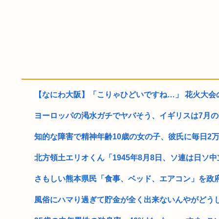
【なにわ大阪】「こりゃひどいですね…」 花火大会の
ヨーロッパの渇水ガチでヤバそう、イギリスは7月の降水
知的な障害で精神年齢10歳の女の子、彼氏に毎日2万円
北方領土エリオくん「1945年8月8日、ソ連は日ソ中立
さもしい熊本県民「食事、ベッド、エアコン」を政
風俗にハマり過ぎて貯金が全く出来ないんやがどう