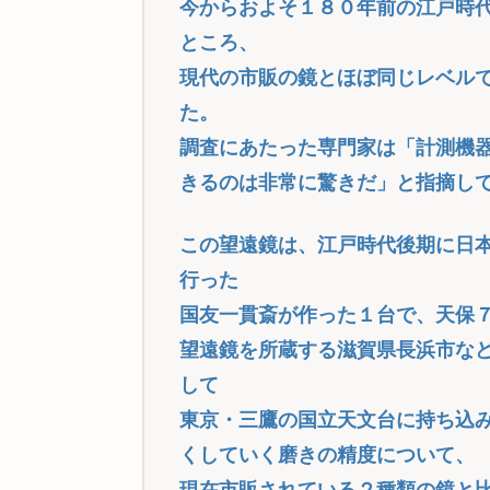
今からおよそ１８０年前の江戸時
ところ、
現代の市販の鏡とほぼ同じレベル
た。
調査にあたった専門家は「計測機
きるのは非常に驚きだ」と指摘し
この望遠鏡は、江戸時代後期に日
行った
国友一貫斎が作った１台で、天保
望遠鏡を所蔵する滋賀県長浜市な
して
東京・三鷹の国立天文台に持ち込
くしていく磨きの精度について、