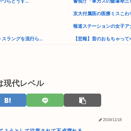
つらどうす...
警視庁「車カスの飯塚幸三を
京大付属医の医療ミスこわ
報道ステーションの女子アナ
ラングを流行ら...
【悲報】昔のおもちゃって
X「B’z、ミスチル、サザン
ア滅亡させられ...
最近のJKってマジですぐ
勤続28年...
夏休みのイオンモール、おぱ
は現代レベル
【衝撃】ヒコロヒーさんがコ
いんや？
【画像】レンタルビデオ屋の
識は正常で何か...
【パチ●コ】邪神ちゃんドロ
2019/11/18
して合ってる...
海外の一番手Vグループ支配