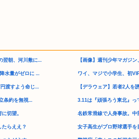
翌朝、河川敷に...
【画像】週刊少年マガジン
量がゼロに ...
ワイ、マジで小学生、初VI
渡すよう命じ...
【デラウェア】若者2人を
条約を無視...
3.11は『頑張ろう東北』っ
府に切望。
名鉄常滑線で人身事故。中部
したらええ？
女子高生がプロ野球選手を目