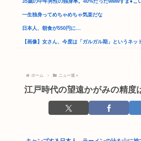
35歳の中年男性の独身率。40%だったwwwすま●こい
一生独身ってめちゃめちゃ気楽だな
日本人、朝食が550円に…
【画像】女さん、今度は「ガルガル期」というネットス
靖国神社、軍服コスプレでの参拝を禁止へ
【高市】トランプ「イランが核入手したら2分でイタリ
ホーム
ニュー速＋
【衝撃】国家公務員チン上げ、大卒初年度で年収514万、
江戸時代の望遠かがみの精度
弱者男性ワイ、1人で夏祭りに来る
性欲の衰えた独身中年男は何を楽しみに生きればい
誤って脳幹を摘出された女性、重篤な植物状態だが、意
NISAのせいで少子化加速してるけどこれ本当に政策と