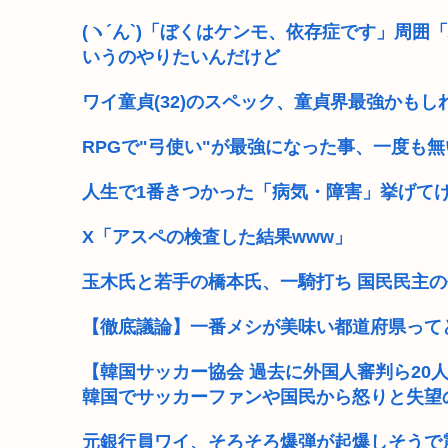
(ヽ´ん`)「ぼくはケンモ、依存症です」周
いうのやりたいんだけど
ワイ童貞(32)のスペック、童貞界最強かもし
RPGで"弓使い"が最強になった事、一度も無
人生で1番きつかった「病気・障害」挙げてけ
X「アスペの検査した結果www」
玉木氏と若手の橋本氏、一騎打ち 国民民主の
【徹底議論】一番メシが美味い都道府県って
【韓国サッカー協会 過去に外国人審判ら20
韓国でサッカーファンや国民から怒りと失望
元銀行員ワイ、そろそろ爆弾が起爆しそうで