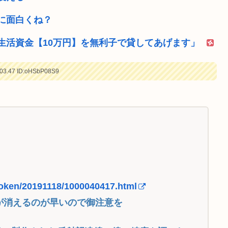
に面白くね？
生活資金【10万円】を無利子で貸してあげます」
03.47
ID:oHSbP08S9
token/20191118/1000040417.html
が消えるのが早いので御注意を