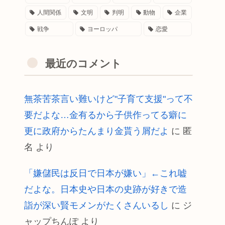
人間関係
文明
判明
動物
企業
戦争
ヨーロッパ
恋愛
最近のコメント
無茶苦茶言い難いけど"子育て支援"って不
要だよな…金有るから子供作ってる癖に
更に政府からたんまり金貰う屑だよ
に
匿
名
より
「嫌儲民は反日で日本が嫌い」←これ嘘
だよな。日本史や日本の史跡が好きで造
詣が深い賢モメンがたくさんいるし
に
ジ
ャップちんぽ
より