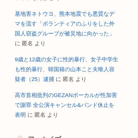
基地害ネトウヨ、熊本地震でも悪質なデ
マを流す「ボランティアのふりをした外
国人窃盗グループが被災地に向かった」
に
匿名
より
9歳と12歳の女子に性的暴行、女子中学生
も性的暴行、韓国籍の山本こと夫唯人容
疑者（25）逮捕
に
匿名
より
高市首相批判のGEZANボーカルが性加害
で謝罪 全公演キャンセル&バンド休止を
表明
に
匿名
より