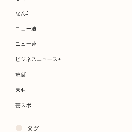
医師、全身麻痺へ…「死んだほうが良い」
なんJ
子！卒業したんやろ？大学 ニュースで見...
ニュー速
の23%が俺は人生の敗者だと思ってるこ...
ニュー速＋
てめちゃくちゃヱロくて可愛いよな
ビジネスニュース+
ット" 面識ない女子中学生の顎を右腕で...
射 祖父母と教師5人などを殺し自...
嫌儲
ーズ 作家の(*´ω`*)うんち博...
東亜
芸スポ
タグ