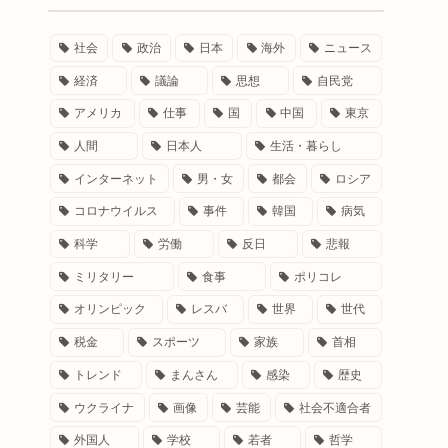
社会
政治
日本
海外
ニュース
経済
議論
思想
自民党
アメリカ
仕事
国
中国
東京
人間
日本人
生活・暮らし
インターネット
男・女
都会
ロシア
コロナウイルス
事件
韓国
病気
科学
労働
反日
悲報
ミリタリー
食事
ポリコレ
オリンピック
レスバ
世界
世代
税金
スポーツ
家族
首相
トレンド
まんさん
感染
歴史
ウクライナ
画像
芸能
社会不適合者
外国人
学校
若者
哲学