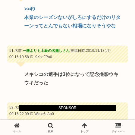
>>49
本業のシーズンないがしろにするだけのリタ
ーンってとんでもない相場になりそうやな
51 名前:
一般よりも上級の名無しさん
投稿日時:2019/11/18(月)
00:16:19.58
ID:I9KscFPa0
メキシコの選手は3位になって記念撮影ウキ
ウキだった
53 名前:
一般よりも上級の名無しさん
投稿日時:2019/11/18(月)
SPONSOR
00:16:22.09
ID:Wkso6cAp0
選手の笑顔が見れるなら、それだけで価値が
ホーム
検索
トップ
サイドバー