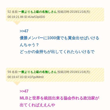
52 名前:
一般よりも上級の名無しさん
投稿日時:2019/11/18(月)
00:16:21.96
ID:4Uw53p0D0
>>47
優勝メンバーに1000億でも賞金出せばいける
んちゃう？
どっかの金持ちが出してくれたらいけるで
59 名前:
一般よりも上級の名無しさん
投稿日時:2019/11/18(月)
00:16:47.03
ID:41FgvIMm0
>>47
MLBと世界を統括出来る協会作れる政治家が
出てくればええんや