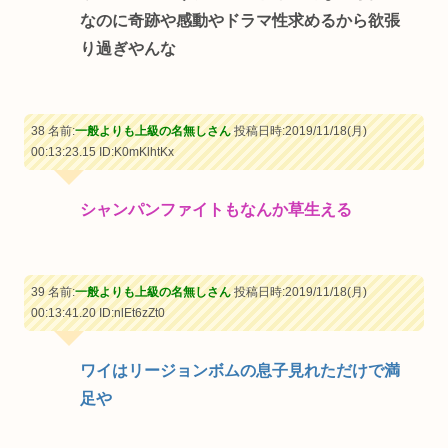
なのに奇跡や感動やドラマ性求めるから欲張
り過ぎやんな
38 名前:
一般よりも上級の名無しさん
投稿日時:2019/11/18(月)
00:13:23.15
ID:K0mKlhtKx
シャンパンファイトもなんか草生える
39 名前:
一般よりも上級の名無しさん
投稿日時:2019/11/18(月)
00:13:41.20
ID:nlEt6zZt0
ワイはリージョンボムの息子見れただけで満
足や