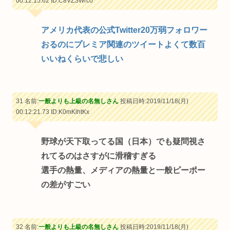
00:12:15.62
ID:C8VZSWrc0
アメリカ代表の公式Twitter20万弱フォロワー
おるのにプレミア関連のツイートよくて数百
いいねくらいで悲しい
31 名前:
一般よりも上級の名無しさん
投稿日時:2019/11/18(月)
00:12:21.73
ID:K0mKlhtKx
野球が天下取ってる国（日本）でも疑問視さ
れてるのはさすがに滑稽すぎる
選手の熱量、メディアの熱量と一般ピーポー
の差がすごい
32 名前:
一般よりも上級の名無しさん
投稿日時:2019/11/18(月)