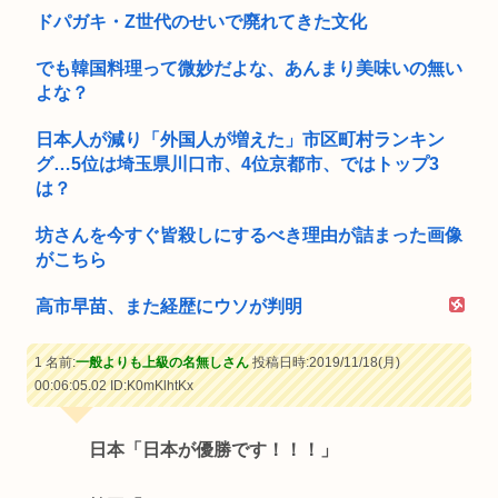
ドパガキ・Z世代のせいで廃れてきた文化
でも韓国料理って微妙だよな、あんまり美味いの無い
よな？
日本人が減り「外国人が増えた」市区町村ランキン
グ…5位は埼玉県川口市、4位京都市、ではトップ3
は？
坊さんを今すぐ皆殺しにするべき理由が詰まった画像
がこちら
高市早苗、また経歴にウソが判明
1 名前:
一般よりも上級の名無しさん
投稿日時:2019/11/18(月)
00:06:05.02
ID:K0mKlhtKx
日本「日本が優勝です！！！」