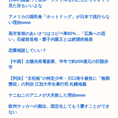
見た目もいいよな
アメリカの国民食「ホットドッグ」が日本で流行らな
い理由www
高市首相のあいさつはコピペ率85%…「広島への思
い」石破前首相・愛子内親王とは絶望的格差
恋愛相談していい？
【中国】太陽光発電産業、半年で約200億元の巨額赤
字
【判決】”主犯格”の特定少年・川口侑斗被告に「無期
懲役」の判決 江別大学生暴行死 札幌地裁
ヤニねこのアニメが大失敗した理由www
欧州サッカーの順位、固定化してもう覆すことができ
ない