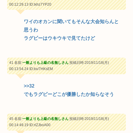
00:12:29.13
ID:Ixhz7YP20
ワイのオカンに聞いてもそんな大会知らんと
思うわ
ラグビーはウキウキで見てたけど
41 名前:
一般よりも上級の名無しさん
投稿日時:2019/11/18(月)
00:13:54.24
ID:bx/7HKsEM
>>32
でもラグビーどこが優勝したか知らなそう
45 名前:
一般よりも上級の名無しさん
投稿日時:2019/11/18(月)
00:14:49.19
ID:rlZJboA00