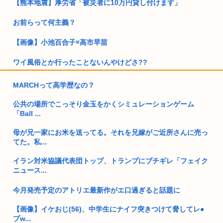
【熊本地震】厚労省「被災者に10万円貸し付けます」
お前らって何主義？
【画像】小池百合子×高市早苗
ワイ風俗とか行ったことないんやけどさ??
【動画】女さん「男と話してる時、おぱーい見てるのすぐわか
MARCHって高学歴なの？
る」
公共の場所でこっそり金玉をかくシミュレーションゲーム
独身ケンモミン、1600万円で終の住処を購入…
「Ball ...
【天皇】すまん、小林よりしのりを支持するわ
母が兄一家にお米を送ってる。それを兄嫁がご近所さんに売っ
てた。私...
【高市】ゴラム(56歳)、女子中学生をナイフで脅し性的暴行
「性...
イラン対米協議代表団トップ、トランプにブチギレ「フェイク
ニュース...
5ちゃんのどこでもいいけど、日本人の税金使って日本人批判
してるゴ...
今月発売予定のアトリエ最新作がエ口過ぎると話題に
日本人て第二次世界大戦を巻き込まれた戦争だと思ってない？
【画像】イケおじ(56)、中学生にナイフ突きつけて脅してレ●
この時期...
プw...