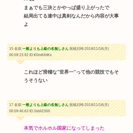
まぁでも三決とかやっぱ盛り上がったで
結局出てる連中は真剣なんだから内容が大事
よ
15 名前:
一般よりも上級の名無しさん
投稿日時:2019/11/18(月)
00:09:23.92
ID:K0mKlhtKx
これほど滑稽な”世界一”って他の競技でもそ
うそうない
17 名前:
一般よりも上級の名無しさん
投稿日時:2019/11/18(月)
00:09:46.63
ID:3sbll2S00
本気でホルホル国家になってしまった