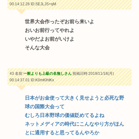
00:14:12.26
ID:SEJLJS+qM
世界大会作ったぞお前ら来いよ
おいお前行ってやれよ
いやだよお前がいけよ
そんな大会
43 名前:
一般よりも上級の名無しさん
投稿日時:2019/11/18(月)
00:14:37.01
ID:K0mKlhtKx
日本がお金使って大きく見せようと必死な野
球の国際大会って
むしろ日本野球の価値貶めてるよね
ネットメディアの時代にこんなやり方がほん
とに通用すると思ってるんやろか