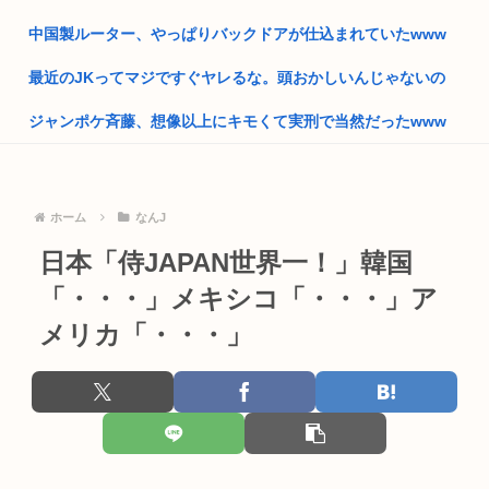
国交省、四国新幹線実現のために需要や駅の位置・ルートなど
中国製ルーター、やっぱりバックドアが仕込まれていたwww
について...
最近のJKってマジですぐヤレるな。頭おかしいんじゃないの
埼玉川越に突如として「モスク」が自生 外国人「自分たちは作
ってな...
ジャンポケ斉藤、想像以上にキモくて実刑で当然だったwww
自民党、古謝玄太の推薦を決定 沖縄県知事選
【画像】具志堅用高「本気で俺を殴ってみろ！」井上尚弥「マ
ジっすか...
中国外交部「日本が”三国志”の史実を歪めて歴史を破壊した」
ホーム
なんJ
【悲報】渡邊渚さん「キスしろよ」のヤジでPTSD発症時の状
熊本地震の夜に政治資金パーティーしてた福岡自民党「タイム
態に逆...
日本「侍JAPAN世界一！」韓国
マシーン...
【大甲子園】被災地熊本県が涙 初出場の熊本代表有明高校、京
「・・・」メキシコ「・・・」ア
【映画悲報】日本(ジャップ)の映画界、完全に終わる…現代の
都立命...
女子高...
メリカ「・・・」
【動画】ショートスリーパー堀さん、対面で高須幹弥にキレる
サッカーの日本人審判、韓国とつるみ不正してたのがバレる
← 睡...
米農家「60kg作って1万8000円…コストは2万以上…」米は
早稲田大学「学生の皆さん、近隣飲食店での無銭飲食はやめて
高...
ください...
堀大輔「にこにこ」筋トレ中 コメント「寝たほうが良い」堀大