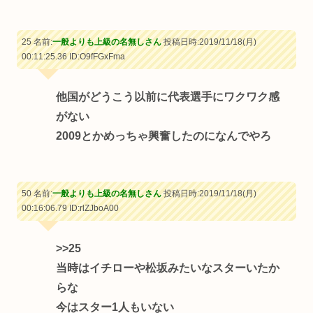
25 名前:
一般よりも上級の名無しさん
投稿日時:2019/11/18(月)
00:11:25.36
ID:O9fFGxFma
他国がどうこう以前に代表選手にワクワク感
がない
2009とかめっちゃ興奮したのになんでやろ
50 名前:
一般よりも上級の名無しさん
投稿日時:2019/11/18(月)
00:16:06.79
ID:rlZJboA00
>>25
当時はイチローや松坂みたいなスターいたか
らな
今はスター1人もいない