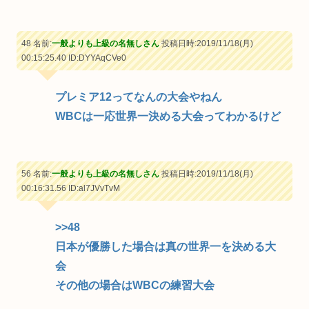
48 名前:
一般よりも上級の名無しさん
投稿日時:2019/11/18(月)
00:15:25.40
ID:DYYAqCVe0
プレミア12ってなんの大会やねん
WBCは一応世界一決める大会ってわかるけど
56 名前:
一般よりも上級の名無しさん
投稿日時:2019/11/18(月)
00:16:31.56
ID:al7JVvTvM
>>48
日本が優勝した場合は真の世界一を決める大
会
その他の場合はWBCの練習大会