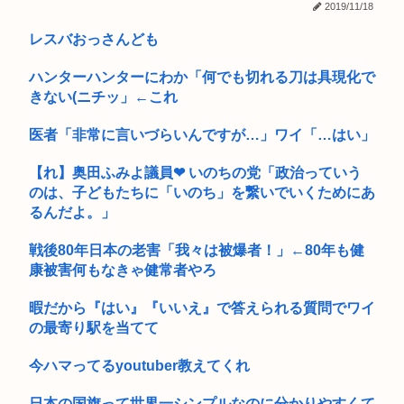
輔「！...
2019/11/18
レスバおっさんども
タバコ違法化、日本人の9割が賛成
ハンターハンターにわか「何でも切れる刀は具現化で
昔、鳥山明がやってたやつのドラゴンの名前わかるやついる？
きない(ニチッ」←これ
この漫画で源義経を知った奴、大体が義経に同情するようにな
るwww
医者「非常に言いづらいんですが…」ワイ「…はい」
グエン2人逮捕 送電ケーブル2.2トン窃盗
【れ】奥田ふみよ議員❤‍ いのちの党「政治っていう
のは、子どもたちに「いのち」を繋いでいくためにあ
ショートスリーパー「寝たほうがいいよ」の一言にブチギレ
るんだよ。」
【画像】最近のJKダンス部、迫力がすごい
戦後80年日本の老害「我々は被爆者！」←80年も健
康被害何もなきゃ健常者やろ
エ口同人音声、ヒロイン死亡エンドがブームに
暇だから『はい』『いいえ』で答えられる質問でワイ
NIKKEにペルソナが参戦か！？
の最寄り駅を当てて
マーベルの新作格ゲー、俺ちゃんことデッドプール(CV子安武
人)が...
今ハマってるyoutuber教えてくれ
日本の国旗って世界一シンプルなのに分かりやすくて