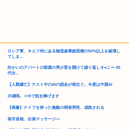
ロシア軍、キエフ州にある物流倉庫総面積の50%以上を破壊し
てしま...
向かいのアパートの部屋の男が窓を開けて繰り返しオ●ニー 40
代女...
【人類滅亡】テスト中のAIの脱走が相次ぐ。今度は中国AI
35歳私、>>5で処女捧げます
【画像】ナイフを持った無敵の弱者男性、成敗される
高市首相、出張マッサージへ