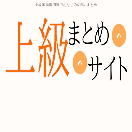
上級国民御用達でおなじみの5chまとめ