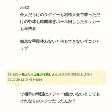
>>32
外人だらけのラグビーも利権大会で勝っただ
けの野球も時間稼ぎボール回ししたサッカー
も卑怯者
姑息な手段使わないと何もできないザコジャ
ップ
33 名前:
一般よりも上級の名無しさん
投稿日時:2019/11/18(月)
00:12:29.13
ID:H88+tztIH
で相手の韓国はメジャー組はいないとしても
それなりのメンツだったんか？