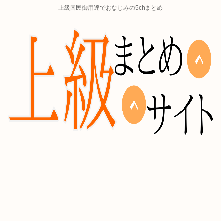
上級国民御用達でおなじみの5chまとめ