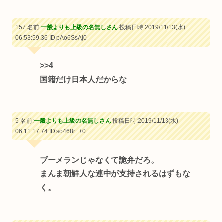
157 名前:
一般よりも上級の名無しさん
投稿日時:2019/11/13(水)
06:53:59.36
ID:pAo6SsAj0
>>4
国籍だけ日本人だからな
5 名前:
一般よりも上級の名無しさん
投稿日時:2019/11/13(水)
06:11:17.74
ID:so468r++0
ブーメランじゃなくて詭弁だろ。
まんま朝鮮人な連中が支持されるはずもな
く。