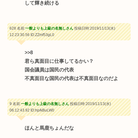
して輝き続ける
628 名前:
一般よりも上級の名無しさん
投稿日時:2019/11/13(水)
12:23:30.56
ID:ZZmf53gL0
>>8
君ら真面目に仕事してるかい？
国会議員は国民の代表
不真面目な国民の代表は不真面目なのだよ
9 名前:
一般よりも上級の名無しさん
投稿日時:2019/11/13(水)
06:12:43.92
ID:hp/kBuLW0
ほんと馬鹿ちょんだな