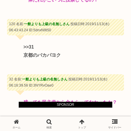
120 名前:
一般よりも上級の名無しさん
投稿日時:2019/11/13(水)
06:43:43.24
ID:5dnxN9tS0
>>31
京都のバカパヨク
32 名前:
一般よりも上級の名無しさん
投稿日時:2019/11/13(水)
06:16:39.56
ID:3NYRvOae0
残ってた民主党から金もらってなかったか？
SPONSOR
33 名前:
一般よりも上級の名無しさん
投稿日時:2019/11/13(水)
ホーム
検索
トップ
サイドバー