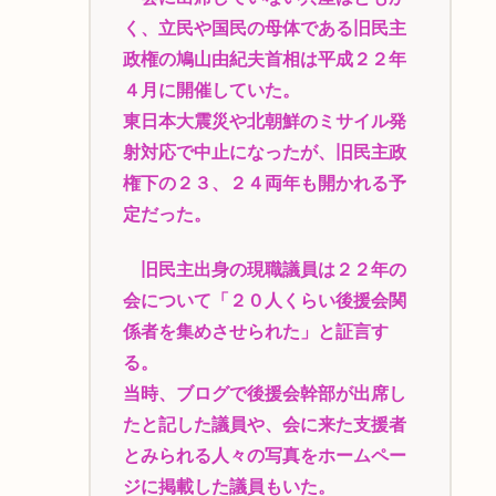
く、立民や国民の母体である旧民主
政権の鳩山由紀夫首相は平成２２年
４月に開催していた。
東日本大震災や北朝鮮のミサイル発
射対応で中止になったが、旧民主政
権下の２３、２４両年も開かれる予
定だった。
旧民主出身の現職議員は２２年の
会について「２０人くらい後援会関
係者を集めさせられた」と証言す
る。
当時、ブログで後援会幹部が出席し
たと記した議員や、会に来た支援者
とみられる人々の写真をホームペー
ジに掲載した議員もいた。