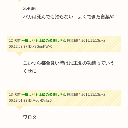
>>646
バカは死んでも治らない…よくできた言葉や
12 名前:
一般よりも上級の名無しさん
投稿日時:2019/11/13(水)
06:12:53.37
ID:xSGgnPWk0
こいつら都合良い時は民主党の功績っていう
くせに
13 名前:
一般よりも上級の名無しさん
投稿日時:2019/11/13(水)
06:13:01.33
ID:MeqHXnks0
ワロタ