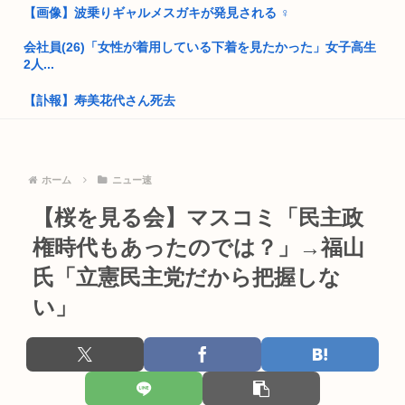
アメリカ人美少女（白人、金髪碧眼、処女、10代）と結婚した
【画像】波乗りギャルメスガキが発見される ‍♀
いんだ...
会社員(26)「女性が着用している下着を見たかった」女子高生
高市早苗「消費税減税の財源は今から考える」
2人...
韓国人「え待って、何で日本の避難所って10年前と同レベルな
【訃報】寿美花代さん死去
の(ド...
コーエイテクモ、ライザとおしゃべりできるゲームを発売。ム
トランプ大統領「弾薬不足はフェイクニュース、情報漏らした
チムチム...
奴は極刑...
ホーム
ニュー速
【闇深】小学館の編集者オジサン、グラドルを密室に呼び出し
部落民のことお前らの地域ってなんて言ってた？
胸を見せ...
【桜を見る会】マスコミ「民主政
中国大使館に侵入した自衛官（24）、動機を告白「中国の強硬
【画像】お●ぱいピアノさん尻を出すwww
権時代もあったのでは？」→福山
外交を...
氏「立憲民主党だから把握しな
きゃりーぱみゅぱみゅ、本名が「桐子」だと公表
ぼく「いい歳だし日本酒でも飲んでみるか」→「 まっ
ず、、、」
い」
【画像】風俗に行くとこういう恵体メロン乳(35)を指名してし
まう...
「味方のふりをしてたが、実は敵のスパイだったキャラ」 何が
真っ先...
【動画】女さん「男が使ってたらドン引きする財布がこれ！」
⇒www
高市総書記に逆らった財務官僚、左遷されるwww