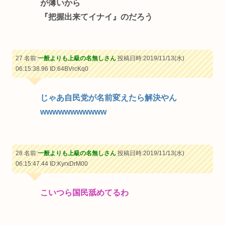
が薄いから
『把握出来てイナイ』のだろう
27 名前:
一般よりも上級の名無しさん
投稿日時:2019/11/13(水)
06:15:38.96
ID:64BVrcKq0
じゃあ自民党が名前変えたら解決やん
wwwwwwwwwww
28 名前:
一般よりも上級の名無しさん
投稿日時:2019/11/13(水)
06:15:47.44
ID:KyrxDrM00
こいつら国民舐めてるわ