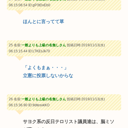
06:15:08.54
ID:gP3tDxEb0
ほんとに言ってて草
25 名前:
一般よりも上級の名無しさん
投稿日時:2019/11/13(水)
06:15:15.44
ID:LTKEsJk70
「よくもまぁ・・・」
立憲に投票しないからな
26 名前:
一般よりも上級の名無しさん
投稿日時:2019/11/13(水)
06:15:36.90
ID:9dtesvkKO
サヨク系の反日テロリスト議員達は、脳ミソ