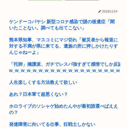
女子大生ってセクロスしてるくせに澄ました顔で授業受けてる
のは何故...
2019/11/14
【高額療養費】パブコメに5千件 負担増巡り反対殺到
ケンドーコバヤシ 新型コロナ感染で謎の後遺症「聞
いたことない。調べても出てこない」
ネトウヨ「高市さんは人工関節なんだ！膝をついて被災者の話
聞くとか...
熊本県知事、マスコミにマジ切れ「被災者から報道に
対する不満が県に来てる、遺族の所に押しかけたりす
【衝撃】ジャンプストアで大量注文→キャンセルを繰り返した
32歳女...
んじゃねーよ」
【朗報】Amazonで「GANTZ」が全巻100円www
「托卵」擁護派、ガチでレスバ強すぎて感情でしか反論で
w_w_w_w_w_w_w_w_w_w_w_w_w_w_w_w_w_w_w_w
路上で小学生に痴漢行為 男子高校生（16）逮捕
人生楽しくする方法教えて欲しい
【ワロタ】ｴｾ不思議ちゃんこじらせて病んでる系に憧れてた時
期に、...
あれ？日本軍て超悪くない？
高齢になっても絶対に免許返納しない人、77年生きた結果、圧
ホロライブのソシャゲ始めたんやが最初誰選べばええ
倒的な...
の？
(っ´ω`c)幻想水滸伝STAR LEAPがついに明日、配信され...
発達障害に向いてる仕事、狂戦士しかない