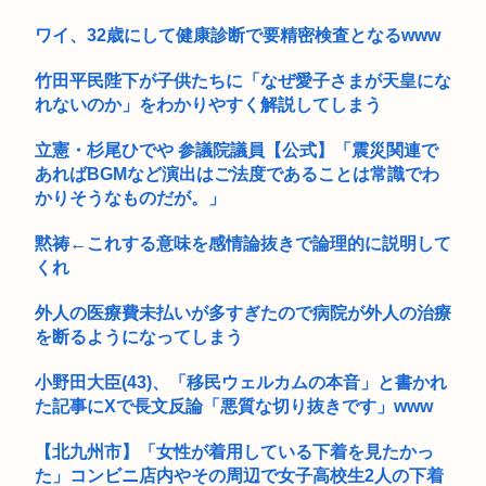
ワイ、32歳にして健康診断で要精密検査となるwww
竹田平民陛下が子供たちに「なぜ愛子さまが天皇にな
れないのか」をわかりやすく解説してしまう
立憲・杉尾ひでや 参議院議員【公式】「震災関連で
あればBGMなど演出はご法度であることは常識でわ
かりそうなものだが。」
黙祷←これする意味を感情論抜きで論理的に説明して
くれ
外人の医療費未払いが多すぎたので病院が外人の治療
を断るようになってしまう
小野田大臣(43)、「移民ウェルカムの本音」と書かれ
た記事にXで長文反論「悪質な切り抜きです」www
【北九州市】「女性が着用している下着を見たかっ
た」コンビニ店内やその周辺で女子高校生2人の下着