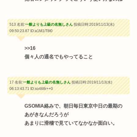
513 名前:
一般よりも上級の名無しさん
投稿日時:2019/11/13(水)
09:50:23.87
ID:a1M1/T8t0
>>16
個々人の通名でもやってること
17 名前:
一般よりも上級の名無しさん
投稿日時:2019/11/13(水)
06:13:43.71
ID:so468r++0
GSOMIA絡みで、朝日毎日東京中日の最期の
あがきなんだろうが
あまりに滑稽で見ていてなかなか面白い。