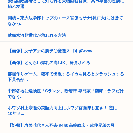
緊縮財政論者として知られる大物財務官僚、高市早苗の逆鱗に
触れ左遷
開成→東大法学部トップのエース官僚もサナ(神戸大)には勝て
なかっ...
就職氷河期世代が救われる方法
最近のゲーム、キャラクリは自由自在に出来るのにボイスの種
【画像】女子アナの胸チ〇厳選スゴすぎwww
類は少な...
【画像】どえらい爆乳の高1JK、発見される
自民党「日本人56す56す56す56す56すコロスコロスコロ
ス…...
部屋作りゲーム、確率で出現するイカを見るとクラッシュする
不具合が...
熊本地震避難所で高市早苗の態度が非常に良いと話題
中部各地に危険度「Sランク」断層帯 専門家「南海トラフだけ
ドイツ人、熱中症で1ヶ月で9600人死亡www
でなく...
普通の日本人「アレ..?まともな政治議論できんの『自民党』し
ホワソ村上宗隆の英語力向上にホワソ首脳陣も驚き！ 逆に、
かな...
10年メ...
パソコンの正式名、一字一句正しく書けるの少数派説
【訃報】寿美花代さん死去 94歳 高嶋政宏・政伸兄弟の母