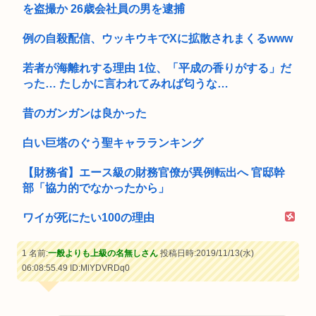
を盗撮か 26歳会社員の男を逮捕
例の自殺配信、ウッキウキでXに拡散されまくるwww
若者が海離れする理由 1位、「平成の香りがする」だ
った… たしかに言われてみれば匂うな…
昔のガンガンは良かった
白い巨塔のぐう聖キャラランキング
【財務省】エース級の財務官僚が異例転出へ 官邸幹
部「協力的でなかったから」
ワイが死にたい100の理由
1 名前:
一般よりも上級の名無しさん
投稿日時:2019/11/13(水)
06:08:55.49
ID:MlYDVRDq0