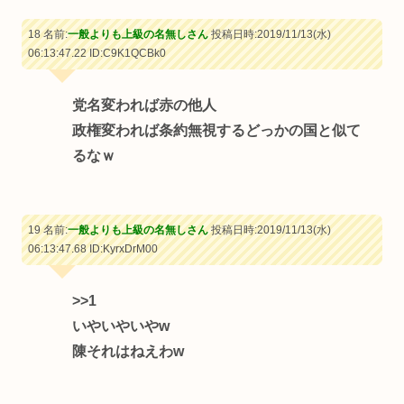
18 名前:
一般よりも上級の名無しさん
投稿日時:2019/11/13(水)
06:13:47.22
ID:C9K1QCBk0
党名変われば赤の他人
政権変われば条約無視するどっかの国と似て
るなｗ
19 名前:
一般よりも上級の名無しさん
投稿日時:2019/11/13(水)
06:13:47.68
ID:KyrxDrM00
>>1
いやいやいやw
陳それはねえわw