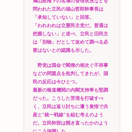
鳩山政権下の名簿の管理状況などを
問われた立民の福山哲郎幹事長は
「承知していない」と回答。
「われわれは立憲民主党だ。普通は
把握しない」と述べ、立民と旧民主
は「別物」だとして改めて調べる必
要はないとの認識も示した。
野党は国会で閣僚の相次ぐ不祥事
などの問題点を批判してきたが、国
民の反応は今ひとつ。
最新の報道機関の内閣支持率も堅調
だった。こうした苦境を打破すべ
く、立民は返り討ちに遭う覚悟で共
産と“統一戦線”を組む考えのよう
だ。立民幹部は開き直ったかのよう
にこう強調した。