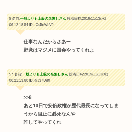
8 名前:
一般よりも上級の名無しさん
投稿日時:2019/11/13(水)
06:12:18.54
ID:dOc5nWsV0
仕事なんだからさあー
野党はマジメに国会やってくれよ
57 名前:
一般よりも上級の名無しさん
投稿日時:2019/11/13(水)
06:21:13.80
ID:RrJ37UrI0
>>8
あと10日で安倍政権が歴代最長になってしま
うから阻止に必死なんや
許してやってくれ