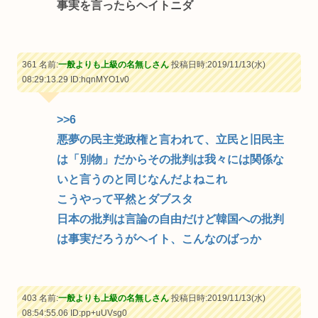
事実を言ったらヘイトニダ
361 名前:
一般よりも上級の名無しさん
投稿日時:2019/11/13(水)
08:29:13.29
ID:hqnMYO1v0
>>6
悪夢の民主党政権と言われて、立民と旧民主
は「別物」だからその批判は我々には関係な
いと言うのと同じなんだよねこれ
こうやって平然とダブスタ
日本の批判は言論の自由だけど韓国への批判
は事実だろうがヘイト、こんなのばっか
403 名前:
一般よりも上級の名無しさん
投稿日時:2019/11/13(水)
08:54:55.06
ID:pp+uUVsg0