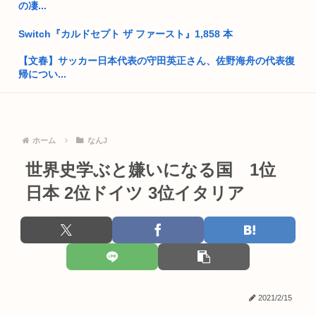
の凄...
【画像】ナイフを持った無敵の弱者男性、成敗される
Switch『カルドセプト ザ ファースト』1,858 本
高市首相、出張マッサージへ
【文春】サッカー日本代表の守田英正さん、佐野海舟の代表復
帰につい...
【熊本地震】厚労省「被災者に10万円貸し付けます」
地震アラートって鳴るのにびびって どうしたらいいかわからん
お前らって何主義？
よな(...
【画像】小池百合子×高市早苗
ホーム
なんJ
スーパーの裏でヤニ吸う2人とかいうヤバすぎるアニメ
世界史学ぶと嫌いになる国 1位
ワイ風俗とか行ったことないんやけどさ??
【画像】美人ママ、息子との入浴中の画像が流出した結
果・・・
日本 2位ドイツ 3位イタリア
【動画】女さん「男と話してる時、おぱーい見てるのすぐわか
る」
さいきん戦争について勉強してるんだけどヤバい事知った
【天皇】すまん、小林よりしのりを支持するわ
反抗的な三姉妹の長女を妹たちの前で見せしめとして厳しく叱
った。し...
【高市】ゴラム(56歳)、女子中学生をナイフで脅し性的暴行
「性...
映画館でオナラ事案が発生し、臭すぎて観客数十人が避難へ
www
2021/2/15