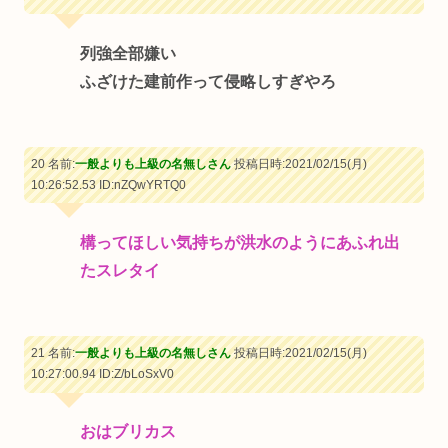
列強全部嫌い
ふざけた建前作って侵略しすぎやろ
20 名前:
一般よりも上級の名無しさん
投稿日時:2021/02/15(月)
10:26:52.53
ID:nZQwYRTQ0
構ってほしい気持ちが洪水のようにあふれ出
たスレタイ
21 名前:
一般よりも上級の名無しさん
投稿日時:2021/02/15(月)
10:27:00.94
ID:Z/bLoSxV0
おはブリカス