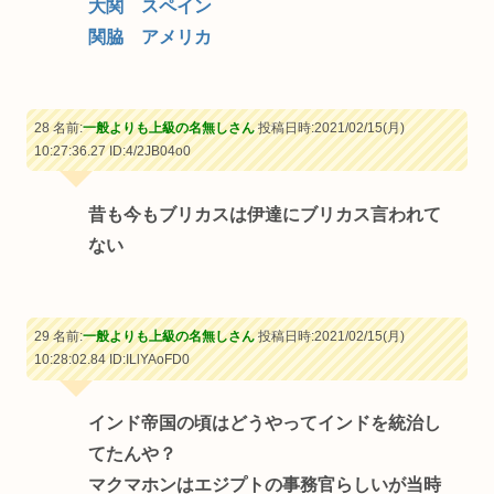
大関 スペイン
関脇 アメリカ
28 名前:
一般よりも上級の名無しさん
投稿日時:2021/02/15(月)
10:27:36.27
ID:4/2JB04o0
昔も今もブリカスは伊達にブリカス言われて
ない
29 名前:
一般よりも上級の名無しさん
投稿日時:2021/02/15(月)
10:28:02.84
ID:ILlYAoFD0
インド帝国の頃はどうやってインドを統治し
てたんや？
マクマホンはエジプトの事務官らしいが当時