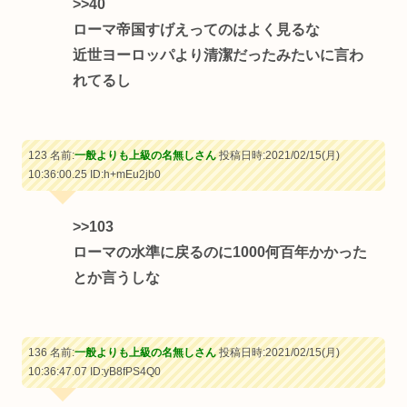
>>40
ローマ帝国すげえってのはよく見るな
近世ヨーロッパより清潔だったみたいに言わ
れてるし
123 名前:
一般よりも上級の名無しさん
投稿日時:2021/02/15(月)
10:36:00.25
ID:h+mEu2jb0
>>103
ローマの水準に戻るのに1000何百年かかった
とか言うしな
136 名前:
一般よりも上級の名無しさん
投稿日時:2021/02/15(月)
10:36:47.07
ID:yB8fPS4Q0