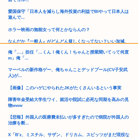
愛国保守「日本人を減らし海外投資の利益でBIやって日本人は
遊んで...
ホラー映画の無能女って何とかならんの？
なんだか『一般人』がどんどん貧しくなってない？いい加減、
僕みたい...
俺「…」担任「…くん！俺くん！ちゃんと授業聞いてって何度
m」俺「...
高市早苗の消費税減税、93%が「賛成」www
マーベルの新作格ゲー、俺ちゃんことデッドプール(CV子安武
ロシア軍、キエフ州にある物流倉庫総面積の50%以上を破壊し
人)が...
てしま...
【画像】このハゲにやられたJKがたくさんいるという事実
向かいのアパートの部屋の男が窓を開けて繰り返しオ●ニー 40
代女...
障害年金受給大学生ワイ、就活や院試に必死な同期を高みの見
物www
国家情報局のスパイ通報フォーム、マイクロソフト365だった
www
【悲報】外国人の医療費未払いが多すぎたので病院が外国人の
治療を断...
【人類滅亡】テスト中のAIの脱走が相次ぐ。今度は中国AI
X「B’z、ミスチル、サザン、ドリカム、スピッツがまだ現役な
35歳私、>>5で処女捧げます