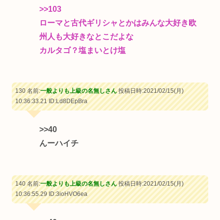
>>103
ローマと古代ギリシャとかはみんな大好き欧
州人も大好きなとこだよな
カルタゴ？塩まいとけ塩
130 名前:
一般よりも上級の名無しさん
投稿日時:2021/02/15(月)
10:36:33.21
ID:Ld8DEpBra
>>40
んーハイチ
140 名前:
一般よりも上級の名無しさん
投稿日時:2021/02/15(月)
10:36:55.29
ID:3ioHVO6ea