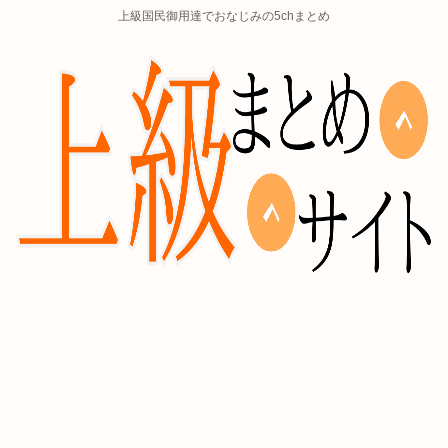
上級国民御用達でおなじみの5chまとめ