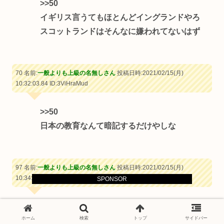
>>50
イギリス言うてもほとんどイングランドやろ
スコットランドはそんなに嫌われてないはず
70 名前:
一般よりも上級の名無しさん
投稿日時:2021/02/15(月)
10:32:03.84
ID:3ViHraMud
>>50
日本の教育なんて暗記するだけやしな
97 名前:
一般よりも上級の名無しさん
投稿日時:2021/02/15(月)
10:34:11.67
ID:D7D1M6AXa
SPONSOR
>>70
ホーム
検索
トップ
サイドバー
二枚舌外交ってかいとるからな