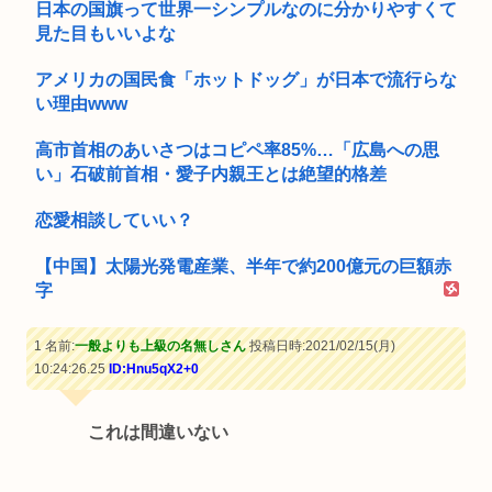
日本の国旗って世界一シンプルなのに分かりやすくて
見た目もいいよな
アメリカの国民食「ホットドッグ」が日本で流行らな
い理由www
高市首相のあいさつはコピペ率85%…「広島への思
い」石破前首相・愛子内親王とは絶望的格差
恋愛相談していい？
【中国】太陽光発電産業、半年で約200億元の巨額赤
字
1 名前:
一般よりも上級の名無しさん
投稿日時:2021/02/15(月)
10:24:26.25
ID:Hnu5qX2+0
これは間違いない