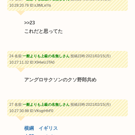
10:28:20.76
ID:sJtMLxiYa
>>23
これだと思ってた
24 名前:
一般よりも上級の名無しさん
投稿日時:2021/02/15(月)
10:27:11.32
ID:X94wUJTA0
アングロサクソンのクソ野郎共め
27 名前:
一般よりも上級の名無しさん
投稿日時:2021/02/15(月)
10:27:30.98
ID:VKvgrHhF0
横綱 イギリス