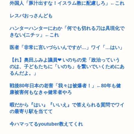
外国人「豚汁出すな！イスラム教に配慮しろ」←これ
【画像】元大関・貴景勝の湊川親方、誕生日を迎え『誰！？』
レスバおっさんども
と話題に
ハンターハンターにわか「何でも切れる刀は具現化で
きない(ニチッ」←これ
医者「非常に言いづらいんですが…」ワイ「…はい」
【れ】奥田ふみよ議員❤‍ いのちの党「政治っていう
のは、子どもたちに「いのち」を繋いでいくためにあ
るんだよ。」
戦後80年日本の老害「我々は被爆者！」←80年も健
康被害何もなきゃ健常者やろ
暇だから『はい』『いいえ』で答えられる質問でワイ
の最寄り駅を当てて
今ハマってるyoutuber教えてくれ