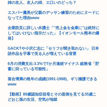
【画像】巨乳アナウンサーさん、高校時代の制服を着てしまう
姉の友人、友人の姉、エ口いのどっち？
よく考えたら「SEX（セクロス）」が合法なのヤバすぎだろ
エスパー魔美が父親のデッサン練習のためにヌードに
なってた理由www
【画像】イケおじ(56)、中学生にナイフ突きつけて脅してレ●
プw...
企業防災に詳しい弁護士「”売上金を金庫に”は絶対に
してはいけない指示だった」【イオンモール熊本の爆
8歳から13歳までの少年19人にわいせつな行為→懲役15年の判
決
発】
ケツで売れててプロゲーマーと結婚したグラドル、息子の「自
GACKTや小沢仁志に「セリフが聞き取れない」 日本
閉スペク...
語作品を字幕で見る人が増えている背景
オペレーター「中国人があなたのロ座を利用しています」私
6月の消費支出-3.3%で7か月連続マイナス 総務省「貯
「そんなは...
蓄に回っている可能性」
大学教授「勉強もスポーツも親の収入で決まる。環境がないと
落合博満の晩年の成績(1991-1998)、ギリ擁護できる
出来るわ...
www
アルコール依存症の夫が大暴れ。私「休肝日くらい作ってよ」
夫「必要...
【動画】89歳認知症祖母とその面倒を見てる35歳こ
どおじ孫の生活、空気が地獄
東広島市の殺人放火事件 逮捕の「義理のおい」倉本幹太容疑者
夫婦...