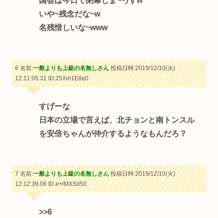
国会は今日で閉幕しま~っすw
いや~残念だな~w
名残惜しいな~www
6 名前:
一般よりも上級の名無しさん
投稿日時:2019/12/10(火)
12:11:05.31
ID:25Xm1E8q0
すげーな
日本の立場で言えば、北チョンと南トンスル
を安倍ちゃんが仲介するようなもんだろ？
7 名前:
一般よりも上級の名無しさん
投稿日時:2019/12/10(火)
12:12:39.06
ID:e+lMXSd50
>>6