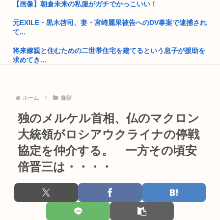
【画像】朝倉未来の私服がガチでかっこいい！
でも移民を積極的に入れなきゃ日本という何もない小さな国は
ただ滅び...
元EXILE・黒木啓司、妻・宮崎麗果被告へのDV事案で逮捕され
て...
6月の消費支出-3.3%で7か月連続マイナス 総務省「貯蓄に回
っ...
将来嫁親と住むための二世帯住宅を建てるという息子が援助を
求めてき...
女性「男にダメージ与える方法はこれ」
外環道と圏央道 事故でおわる 高市
【高市朗報】"チー牛"とかいう不快なだけの差別用語、遂に完
全に廃...
8歳から13歳までの少年19人にわいせつな行為→懲役15年の判
ホーム
嫌儲
決
首相官邸「高市総理の映像を悪用した偽サイトに注意してくだ
独のメルケル首相、仏のマクロン
さい」
【悲報】ディズニーのおいなり巻（600円）、卑猥すぎて賛否
大統領がロシアウクライナの停戦
両論w...
【悲報動画】Claude、Z世代使用率ゼロパーセントを記録する
協定を仲介する。 一方その頃安
【朗報】本田望結、久しぶりにセクシー投稿！やっぱりお胸が
「わしは大家さんだから」「私も大家さん」「おいらも」「わ
でかかっ...
倍晋三は・・・・
しもじゃ...
インドネシアに「ドラえもん」が16人いることが判明
愛国保守「日本人を減らし海外投資の利益でBIやって日本人は
遊んで...
【超画像】発達障害の封筒の開け方がヤバすぎるwww
なんだか『一般人』がどんどん貧しくなってない？いい加減、