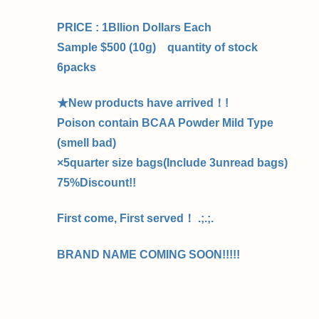
PRICE : 1Bllion Dollars Each
Sample $500 (10g) quantity of stock
6packs
★New products have arrived！!
Poison contain BCAA Powder Mild Type
(smell bad)
×5quarter size bags(Include 3unread bags)
75%Discount!!
First come, First served！ .;.;.
BRAND NAME COMING SOON!!!!!