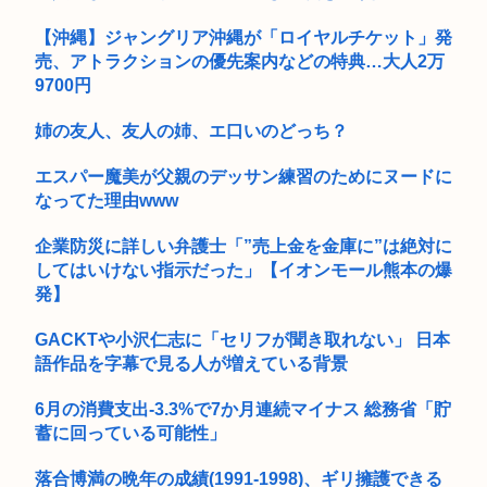
【画像】元大関・貴景勝の湊川親方、誕生日を迎え『誰！？』
【沖縄】ジャングリア沖縄が「ロイヤルチケット」発
と話題に
売、アトラクションの優先案内などの特典…大人2万
9700円
姉の友人、友人の姉、エ口いのどっち？
エスパー魔美が父親のデッサン練習のためにヌードに
なってた理由www
企業防災に詳しい弁護士「”売上金を金庫に”は絶対に
してはいけない指示だった」【イオンモール熊本の爆
発】
GACKTや小沢仁志に「セリフが聞き取れない」 日本
語作品を字幕で見る人が増えている背景
6月の消費支出-3.3%で7か月連続マイナス 総務省「貯
蓄に回っている可能性」
落合博満の晩年の成績(1991-1998)、ギリ擁護できる