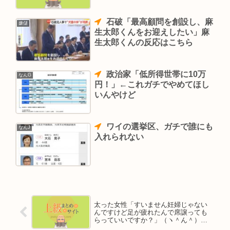
選を嫌がっている日本を説得し
ないと」
石破「最高顧問を創設し、麻
嫌儲
生太郎くんをお迎えしたい」麻
生太郎くんの反応はこちら
政治家「低所得世帯に10万
なんG
円！」←これガチでやめてほし
いんやけど
ワイの選挙区、ガチで誰にも
なんJ
入れられない
太った女性「すいません妊婦じゃない
んですけど足が疲れたんで席譲っても
らっていいですか？」（ヽ＾ん＾）
「どうぞどうぞ」4.7万いいね