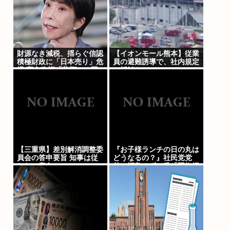
財源なき減税、揺らぐ信認
【イオンモール熊本】従業
積極財政に「日本売り」危
員の避難誘導で、社内規定
機 高市政権「悲願」に固
に抵触か
執
【三重県】差別解消調整委
『お子様ランチの日の丸は
員会の答申要旨 知事は従
どうなるの？』社民党党
わない意向
首・福島みずほ氏「国旗損
壊罪」への危機感「個人の
内心の自由を抑圧する高市
政権はとにかく変えるしか
ない」