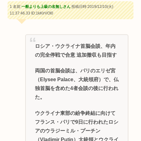
1 名前:
一般よりも上級の名無しさん
投稿日時:2019/12/10(火)
11:37:46.33
ID:1kKlrVOI0
ロシア・ウクライナ首脳会談、年内
の完全停戦で合意 追加撤収も目指す
両国の首脳会談は、パリのエリゼ宮
（Elysee Palace、大統領府）で、仏
独首脳を含めた4者会談の後に行われ
た。
ウクライナ東部の紛争終結に向けて
フランス・パリで9日に行われたロシ
アのウラジーミル・プーチン
（Vladimir Putin）大統領とウクライ