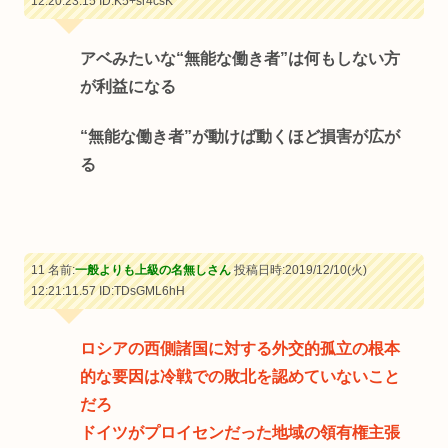
12:20:23.15
ID:K5+sr4csK
アベみたいな“無能な働き者”は何もしない方
が利益になる
“無能な働き者”が動けば動くほど損害が広が
る
11 名前:
一般よりも上級の名無しさん
投稿日時:2019/12/10(火)
12:21:11.57
ID:TDsGML6hH
ロシアの西側諸国に対する外交的孤立の根本
的な要因は冷戦での敗北を認めていないこと
だろ
ドイツがプロイセンだった地域の領有権主張