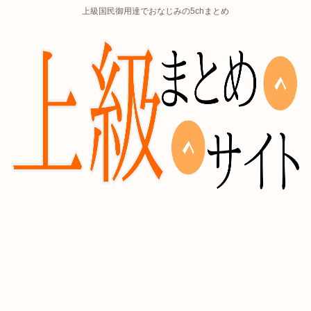
上級国民御用達でおなじみの5chまとめ