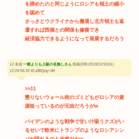
を諦めたのと同じようにロシアも領土の縮小
を認めて
さっさとウクライナから撤退し北方領土も返
還すれば西側との関係も修復でき
経済協力できるようになって発展するだろう
12 名前:
一般よりも上級の名無しさん
投稿日時:2019/12/10(火)
12:29:59.35
ID:afBQxg+JM
>>11
懲りないウォール街のゴミどもがロシアの資
源狙っているのが元凶だろうがw
バイデンのような戦争で甘い汁吸うクズがい
るせいで欧米にトランプのようなロシアシン
パが現れるのも当然だわw