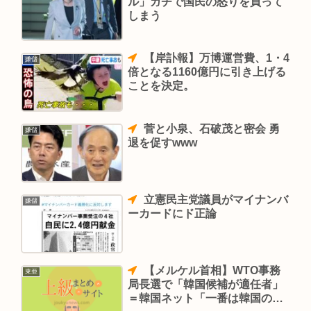
ル」ガチで国民の怒りを買って
しまう
【岸訃報】万博運営費、1・4
嫌儲
倍となる1160億円に引き上げる
ことを決定。
菅と小泉、石破茂と密会 勇
嫌儲
退を促すwww
立憲民主党議員がマイナンバ
嫌儲
ーカードにド正論
【メルケル首相】WTO事務
東亜
局長選で「韓国候補が適任者」
＝韓国ネット「一番は韓国の当