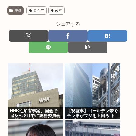
嫌儲
ロシア
政治
シェアする
NHK性加害事案、国会で
【視聴率】ゴールデン帯で
追及へ 8月中に総務委員会
テレ東がフジを上回る ト
が閉会中審査も
ップはテレ朝