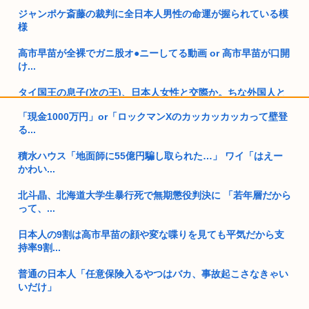
ジャンポケ斎藤の裁判に全日本人男性の命運が握られている模
様
高市早苗が全裸でガニ股オ●ニーしてる動画 or 高市早苗が口開
け...
タイ国王の息子(次の王)、日本人女性と交際か。ちな外国人と
結婚す...
「現金1000万円」or「ロックマンXのカッカッカッカって壁登
る...
薄毛男性「ボクもイケメンになれますか…？」 美容師「はい
っ！なれ...
積水ハウス「地面師に55億円騙し取られた…」 ワイ「はえー
かわい...
(ヽ゜ん゜)「AIはアメリカに都合のいいように出力結果を操作
され...
北斗晶、北海道大学生暴行死で無期懲役判決に 「若年層だから
って、...
4時だから窓から4回安倍晋三連呼した
日本人の9割は高市早苗の顔や変な喋りを見ても平気だから支
トランプの支持率低迷中の共和党、中間選挙では「民主党はも
持率9割...
っとひど...
普通の日本人「任意保険入るやつはバカ、事故起こさなきゃい
高市早苗、被爆体験者と面会するも発言を禁止し握手のみ許
いだけ」
可！金正恩...