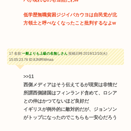
低学歴無職貧困ジジイバカウヨは自民党が北
方領土と呼べなくなったこと批判するなよw
17 名前:
一般よりも上級の名無しさん
投稿日時:2019/12/10(火)
15:05:23.76
ID:8JNfRWmaa
>>11
西側メディアはそう伝えてるが現実は非情だ
所謂西側諸国はフィンランド含めて、ロシア
との仲はかつてないほど良好だ
イギリスが例外的に敵対的だが、ジョンソン
がトップになったのでこちらも一安心だろう