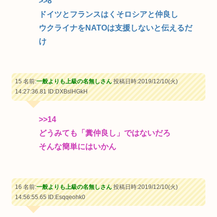
>>8
ドイツとフランスはくそロシアと仲良し
ウクライナをNATOは支援しないと伝えるだ
け
15 名前:
一般よりも上級の名無しさん
投稿日時:2019/12/10(火)
14:27:36.81
ID:DXBslHGkH
>>14
どうみても「糞仲良し」ではないだろ
そんな簡単にはいかん
16 名前:
一般よりも上級の名無しさん
投稿日時:2019/12/10(火)
14:56:55.65
ID:Esqqeohk0