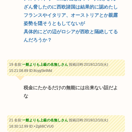
ざん脅したのに西欧諸国は結果的に認めたし
フランスやイタリア、オーストリアとか親露
姿勢を隠そうともしてないが
具体的にどの辺がロシアが西欧と隔絶してる
んだろうか？
19 名前:
一般よりも上級の名無しさん
投稿日時:2019/12/10(火)
15:21:08.89
ID:8cyg5k4Md
税金にたかるだけの無能には出来ない話だよ
な
21 名前:
一般よりも上級の名無しさん
投稿日時:2019/12/10(火)
18:30:12.99
ID:+Zg68CVU0