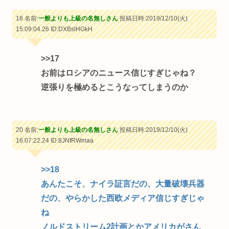
18 名前:
一般よりも上級の名無しさん
投稿日時:2019/12/10(火)
15:09:04.26
ID:DXBslHGkH
>>17
お前はロシアのニュース信じすぎじゃね？
逆張りを極めるとこうなってしまうのか
20 名前:
一般よりも上級の名無しさん
投稿日時:2019/12/10(火)
16:07:22.24
ID:8JNfRWmaa
>>18
あんたこそ、ナイラ証言だの、大量破壊兵器
だの、やらかした西欧メディア信じすぎじゃ
ね
ノルドストリーム2計画とかアメリカがさん