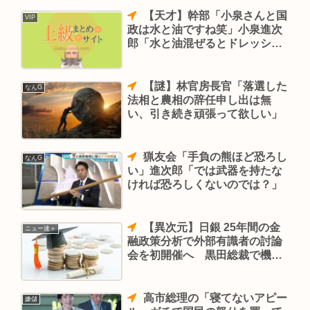
【天才】幹部「小泉さんと国
VIP
政は水と油ですね笑」小泉進次
郎「水と油混ぜるとドレッシン
グが出来るんですよ」
【謎】林官房長官「落選した
なんG
法相と農相の辞任申し出は無
い、引き続き頑張って欲しい」
猟友会「手負の熊ほど恐ろし
なんG
い」進次郎「では武器を持たな
ければ恐ろしくないのでは？」
【異次元】日銀 25年間の金
ニュー速＋
融政策分析で外部有識者の討論
会を初開催へ 黒田総裁で機能
度低下の結果も…
高市総理の「寝てないアピー
嫌儲