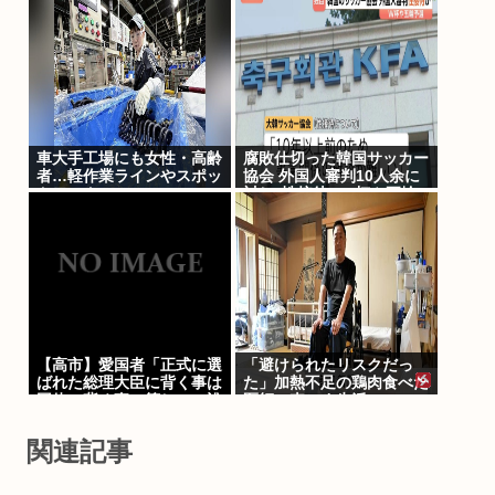
「うらやましい」
る」
車大手工場にも女性・高齢
腐敗仕切った韓国サッカー
者…軽作業ラインやスポッ
協会 外国人審判10人余に
トワーク
対し”性接待” W杯や五輪
の予選
【高市】愛国者「正式に選
「避けられたリスクだっ
ばれた総理大臣に背く事は
た」加熱不足の鶏肉食べた
国体に背く事に等しい。誰
医師、車いす生活に
が主人かハッキリさせるべ
き」
関連記事