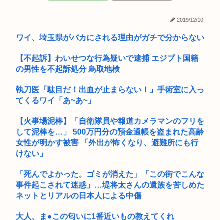
イナゴライダーとかいう今の35歳~40歳くらいの男しか知らな
僕みたい...
いバ...
2019/12/10
ロシア軍、キエフ州にある物流倉庫総面積の50%以上を破壊し
【デラウェア】若者2人を誘惑してレ●プしたダンス教室の女先
てしま...
ワイ、埼玉県がバカにされる理由がガチで分からない
生逮捕
大学教授「勉強もスポーツも親の収入で決まる。環境がないと
【不起訴】わいせつな行為疑いで逮捕 エジプト国籍
出来るわ...
の男性を不起訴処分 鳥取地検
母が兄一家にお米を送ってる。それを兄嫁がご近所さんに売っ
執刀医「駄目だ！出血が止まらない！」手術室に入っ
てた。私...
てくるワイ「あ~あ~」
公務員の給与爆裂上げ 大卒総合職の初任給31万6000円 ww...
【火事場泥棒】「自衛隊員や報道カメラマンのフリを
して泥棒を…」 500万円分の預金通帳を盗まれた高齢
⚠WARNING!!⚠生成AIが「新ウイルス」設計 細菌内で増殖...
女性が明かす被害 「外出が怖くなり、避難所にも行
早稲田大学「学生の皆さん、近隣飲食店での無銭飲食はやめて
けない」
ください...
「死んでよかった。ゴミが消えた」「この街でこんな
竹田天皇、小学生に「Snow Manに女がいたらSnow Man...
事件起こされて迷惑」…堤将太さんの遺族を苦しめた
ネットとリアルの日本人による中傷
国税局職員（25）、税務調査で知り合った納税者の自宅に出入
りしお...
大人、ま●この匂いに1番近いもの教えてくれ