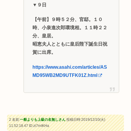
▼９日
【午前】９時５２分、官邸。１０
時、小泉進次郎環境相。１１時２２
分、皇居。
昭恵夫人とともに皇后陛下誕生日祝
賀に出席。
https://www.asahi.com/articles/AS
MD95WB2MD9UTFK01Z.html
2 名前:
一般よりも上級の名無しさん
投稿日時:2019/12/10(火)
11:52:18.47
ID:zi7rnIKHa