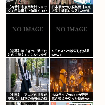
【為替】米雇用統計ショッ
日本最大の頭脳集団【東京
クで円急騰も上値重く 157
大学】経営に失敗し2年連
円台に戻す
続で赤字、貯金枯渇
【急募】敵「きのこ派？た
X「アスペの検査した結果
けのこ派？」←こいつを少
www」
しだけイラつかせる回答
【中国】「アニメの世界が
ホロライブVtuberが洋画
現実に」日本の高校生の様
吹き替えをやった結果ww
子に中国ネット「青春」
映画ファン「解釈一致すぎ