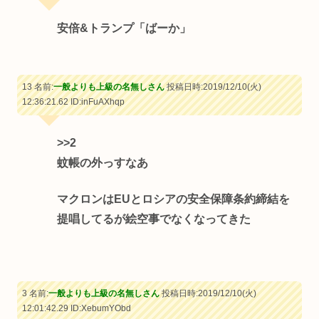
安倍&トランプ「ばーか」
13 名前:
一般よりも上級の名無しさん
投稿日時:2019/12/10(火)
12:36:21.62
ID:inFuAXhqp
>>2
蚊帳の外っすなあ
マクロンはEUとロシアの安全保障条約締結を
提唱してるが絵空事でなくなってきた
3 名前:
一般よりも上級の名無しさん
投稿日時:2019/12/10(火)
12:01:42.29
ID:XebumYObd