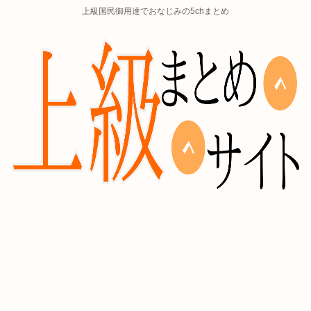
上級国民御用達でおなじみの5chまとめ