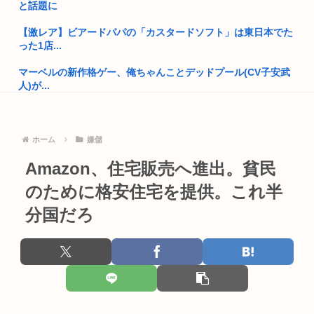
口を増や...
と話題に
ジャンポケ斉藤の弁護士「ロケバスには運転手いた。常識的に
【激レア】ビアードパパの「カスタードソフト」は東日本でた
考えてフ...
った1店...
「飯塚幸三は上級国民だから逮捕されない」は間違いだった…
マーベルの新作格ゲー、俺ちゃんことデッドプール(CV子安武
むしろ飯...
人)が...
高市早苗が全裸でガニ股オ●ニーしてる動画 or 高市早苗が口開
Every Little Thingがデビュー30周年で楽曲人気...
け...
ホーム
嫌儲
中学生の射精ってすごいな
(ヽ゜ん゜)「AIはアメリカに都合のいいように出力結果を操作
され...
Amazon、住宅販売へ進出。貧民
X「B’z、ミスチル、サザン、ドリカム、スピッツがまだ現役な
の凄...
のために格安住宅を提供。これ半
4時だから窓から4回安倍晋三連呼した
「暴走族じゃないのにコルク半ヘルメットを被ってた」と因縁
分国だろ
トランプの支持率低迷中の共和党、中間選挙では「民主党はも
つけて暴...
っとひど...
さいきん戦争について勉強してるんだけどヤバい事知った
でも移民を積極的に入れなきゃ日本という何もない小さな国は
ただ滅び...
早稲田大学「学生の皆さん、近隣飲食店での無銭飲食はやめて
ください...
【悲報動画】Claude、Z世代使用率ゼロパーセントを記録する