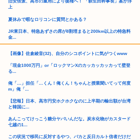
旧安倍派、高市の重用により復権へ！ 「萩生田幹事長」案が浮
上
夏休みで暇なロリコンに質問とかある？
JR東日本、特急あずさの席が8割埋まると200km以上の特急料
金...
福岡県議会「みかじめ料」自民党県議団の幹部から約2000万円
【画像】佐倉綾音(32)、自分のシコポイントに気がつくwww
を要...
「現金1000万円」or「ロックマンXのカッカッカッカって壁登
好きでもない女性と付き合ってしまった…
る...
【画像】とんでもない髪型のロリコン発見されるwww
俺「…」担任「…くん！俺くん！ちゃんと授業聞いてって何度
m」俺「...
米連邦高裁、ホワイトハウス宴会場建設を差し止め トランプ氏
は上訴...
【悲報】日本、高市円安ホクホクなのに上半期の輸出額が台湾
と韓国に...
15歳少女に性的暴行した54歳、明らかにケンモメン
あんこってけっこう糖分ヤバいんだな。炭水化物がカスタード
30代独身男性のお盆休みwww
七越の1...
今だからこそスト2くらいシンプルな格ゲーを作って格ゲー人
この状況で移民に反対するやつ、バカと反日カルト信者だけだ