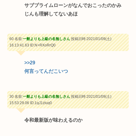
サブプライムローンがなんでおこったのかみ
じんも理解してないあほ
60 名前:
一般よりも上級の名無しさん
投稿日時:2021/01/09(土)
16:13:41.63
ID:N+RXoRrQ0
>>29
何言ってんだこいつ
30 名前:
一般よりも上級の名無しさん
投稿日時:2021/01/09(土)
15:53:29.06
ID:1qJ1zluq0
令和最新版が味わえるのか