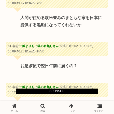
16:08:49.47
ID:tALVL/ln0
人間が住める欧米並みのまともな家を日本に
提供する黒船になってくれないか
51 名前:
一般よりも上級の名無しさん
投稿日時:2021/01/09(土)
16:09:46.26
ID:w/Z5Hh/V0
お急ぎ便で翌日午前に届くの？
56 名前:
一般よりも上級の名無しさん
投稿日時:2021/01/09(土)
SPONSOR
16:12:07.61
ID:1k8WHzn4a
>>51
ホーム
検索
トップ
サイドバー