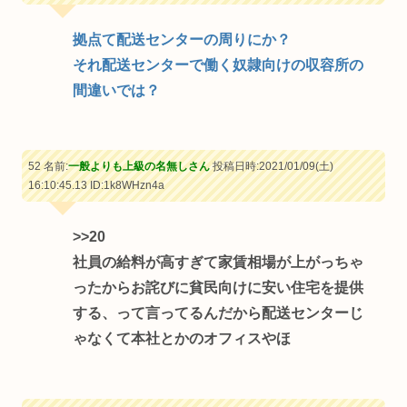
拠点て配送センターの周りにか？
それ配送センターで働く奴隷向けの収容所の
間違いでは？
52 名前:
一般よりも上級の名無しさん
投稿日時:2021/01/09(土)
16:10:45.13
ID:1k8WHzn4a
>>20
社員の給料が高すぎて家賃相場が上がっちゃ
ったからお詫びに貧民向けに安い住宅を提供
する、って言ってるんだから配送センターじ
ゃなくて本社とかのオフィスやほ