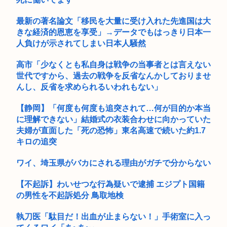
【超画像】発達障害の封筒の開け方がヤバすぎるwww
最新の著名論文「移民を大量に受け入れた先進国は大
きな経済的恩恵を享受」→データでもはっきり日本一
人負けが示されてしまい日本人騒然
高市「少なくとも私自身は戦争の当事者とは言えない
世代ですから、過去の戦争を反省なんかしておりませ
んし、反省を求められるいわれもない」
【静岡】「何度も何度も追突されて…何が目的か本当
に理解できない」結婚式の衣装合わせに向かっていた
夫婦が直面した「死の恐怖」東名高速で続いた約1.7
キロの追突
ワイ、埼玉県がバカにされる理由がガチで分からない
【不起訴】わいせつな行為疑いで逮捕 エジプト国籍
の男性を不起訴処分 鳥取地検
執刀医「駄目だ！出血が止まらない！」手術室に入っ