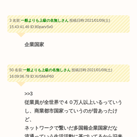
3 名前:
一般よりも上級の名無しさん
投稿日時:2021/01/09(土)
15:43:41.46
ID:80parvSv0
企業国家
50 名前:
一般よりも上級の名無しさん
投稿日時:2021/01/09(土)
16:09:06.78
ID:Xr/SMoP60
>>3
従業員が全世界で４０万人以上いるっていう
し、商業都市国家っていうのが昔あったけ
ど、
ネットワークで繋いだ多国籍企業国家だな
流通っていう生活活動に基づいてるから旧来