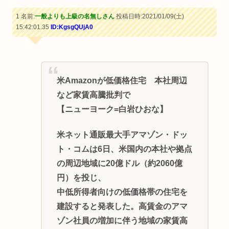
1 名前:
一般よりも上級の名無しさん
投稿日時:2021/01/09(土)
15:42:01.35
ID:KgsgQUjA0
米Amazonが低価格住宅 本社周辺
など家賃高騰批判で
【ニューヨーク=白岩ひおな】
米ネット通販最大手アマゾン・ドッ
ト・コムは6日、米国内の本社や拠点
の周辺地域に20億ドル（約2060億
円）を投じ、
中低所得者向けの低価格帯の住宅を
建設すると発表した。高賃金のアマ
ゾン社員の増加に伴う地域の家賃高