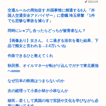
【高校野球】熊本代表の有明高校が9回2アウトから大逆転勝
2021/1/9
利！！！...
交通ルールの周知促す 外国事情に精通する6人 「外
そういや最近お前ら自虐風自慢しなくなったよな？
国人交通安全アドバイザー」に委嘱 埼玉県警 「1件
でも悲惨な事故を減らす」
【画像】へずまりゅう、熊本でとんでもないものを提供してし
まい大炎...
同時にレ●プし合ったらどっちが被害者なん？
普通の日本人「任意保険入るやつはバカ、事故起こさなきゃい
【画像あり】女さん、ミニ過ぎる浴衣を着た結果、下
いだけ」
品で痴女と言われる→2.4万いいね
元朝日新聞記者さん 新聞の軽減税率の闇に触れてしまう「自
分たちだ...
作曲できるひと教えてくれ
初めて攻殻機動隊というものに触れている
秋田県、オイルマネーが転がり込んでガチで東北最強
へwww
【熊本地震】 小学校の真下に"未知の断層" 地震で姿を現す グ
ラ...
なぜ日本の映画はつまらないのか
みい山作者・亜月ねねちゃんがチョロくて可愛いwww （※画
次の総理って小泉か林か小林なんか
像あり...
移民←若くして異国の地で言語や文化を学びながら必
【パチ●コ】邪神ちゃんドロップキックのスロットを打ってる
奴がヤバ...
死に働いてます