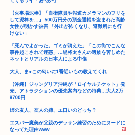
てくるワイ「あ~あ~」
【火事場泥棒】「自衛隊員や報道カメラマンのフリを
して泥棒を…」 500万円分の預金通帳を盗まれた高齢
女性が明かす被害 「外出が怖くなり、避難所にも行
けない」
「死んでよかった。ゴミが消えた」「この街でこんな
事件起こされて迷惑」…堤将太さんの遺族を苦しめた
ネットとリアルの日本人による中傷
大人、ま●この匂いに1番近いもの教えてくれ
【沖縄】ジャングリア沖縄が「ロイヤルチケット」発
売、アトラクションの優先案内などの特典…大人2万
9700円
姉の友人、友人の姉、エ口いのどっち？
エスパー魔美が父親のデッサン練習のためにヌードに
なってた理由www