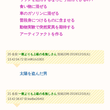
食い物に混ぜる
車のガソリンに混ぜる
普段身につけるものに含ませる
動物実験で突然変異を期待する
アーティファクトを作る
20 名前:
一般よりも上級の名無しさん
投稿日時:2019/12/10(火)
13:42:04.72
ID:mfKUv10E0
太陽を盗んだ男
21 名前:
一般よりも上級の名無しさん
投稿日時:2019/12/10(火)
13:42:38.67
ID:kwBw26rK0