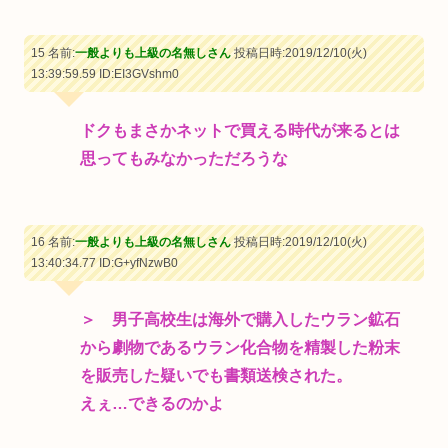
15 名前:
一般よりも上級の名無しさん
投稿日時:2019/12/10(火)
13:39:59.59
ID:EI3GVshm0
ドクもまさかネットで買える時代が来るとは
思ってもみなかっただろうな
16 名前:
一般よりも上級の名無しさん
投稿日時:2019/12/10(火)
13:40:34.77
ID:G+yfNzwB0
＞ 男子高校生は海外で購入したウラン鉱石
から劇物であるウラン化合物を精製した粉末
を販売した疑いでも書類送検された。
えぇ…できるのかよ