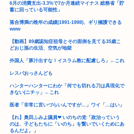
6月の消費支出-3.3%で7か月連続マイナス 総務省「貯
【悲報】ワイ「子供2人目欲しいんやが、、、」ヨッメ「金
蓄に回っている可能性」
は？育児は...
落合博満の晩年の成績(1991-1998)、ギリ擁護できる
ひろゆき氏の妻・西村ゆか氏、新党結成巡る”ブチギレ”投稿を
www
謝罪「...
ケツで売れててプロゲーマーと結婚したグラドル、息子の「自
【動画】89歳認知症祖母とその面倒を見てる35歳こ
閉スペク...
どおじ孫の生活、空気が地獄
【大甲子園】被災地熊本県が涙 初出場の熊本代表有明高校、京
外国人「豚汁出すな！イスラム教に配慮しろ」←これ
都立命...
レスバおっさんども
元EXILE・黒木啓司、妻・宮崎麗果被告へのDV事案で逮捕され
て...
ハンターハンターにわか「何でも切れる刀は具現化で
元区議団長 「共産党は義援金を被災地に持ってはいく。が、持
きない(ニチッ」←これ
って行...
医者「非常に言いづらいんですが…」ワイ「…はい」
最近のJKってマジですぐヤレるな。頭おかしいんじゃないの
【れ】奥田ふみよ議員❤‍ いのちの党「政治っていう
さいきん戦争について勉強してるんだけどヤバい事知った
のは、子どもたちに「いのち」を繋いでいくためにあ
るんだよ。」
【悲報】隣家の室外機、限界突破www