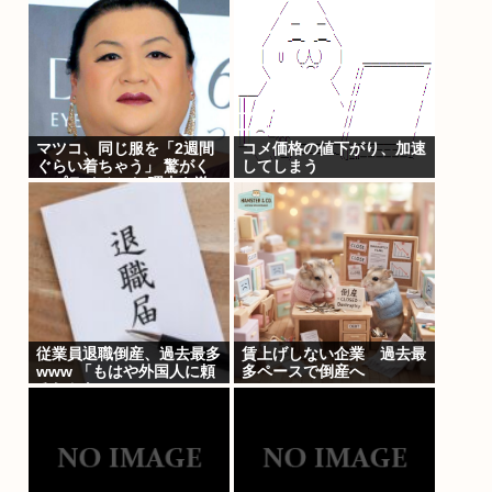
そ！」
マツコ、同じ服を「2週間
コメ価格の値下がり、加速
ぐらい着ちゃう」 驚がく
してしまう
のプライベート 理由を激
白
従業員退職倒産、過去最多
賃上げしない企業 過去最
www 「もはや外国人に頼
多ペースで倒産へ
るしかない」