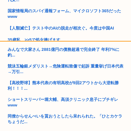
国家情報局のスパイ通報フォーム、マイクロソフト365だった
www
【人類滅亡】テスト中のAIの脱走が相次ぐ。今度は中国AI
35歳私、>>5で処女捧げます
みんなで大家さん 2881億円の債務超過で完全終了 年利7%に
【画像】ナイフを持った無敵の弱者男性、成敗される
釣...
高市首相、出張マッサージへ
競泳五輪銀メダリスト→危険運転致傷で起訴 重量挙げ日本代表
→万引...
【熊本地震】厚労省「被災者に10万円貸し付けます」
【高校野球】熊本代表の有明高校が9回2アウトから大逆転勝
お前らって何主義？
利！！！...
【画像】小池百合子×高市早苗
ショートスリーパー堀大輔、高須クリニック息子にブチギレ
www
ワイ風俗とか行ったことないんやけどさ??
同僚からせんべいを貰おうとしたら呆れられた。「ひとカケラ
【動画】女さん「男と話してる時、おぱーい見てるのすぐわか
ちょうだ...
る」