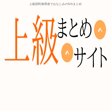
上級国民御用達でおなじみの5chまとめ