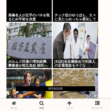
高橋名人が左手のバネを取
チック症のゆうぽん、久々
るため手術を決意
に見たらめっちゃ悪化して
た…
ホルムズ回避の増加経費、
[社説]永住厳格化で外国人
事業者が相互負担 国民へ
の定着意欲をそぐな
の転嫁も 経産省部会が制
度案
SPONSOR
【サッカー】G大阪が浦和
記録的猛暑の欧州。ドナウ
ホーム
検索
トップ
サイドバー