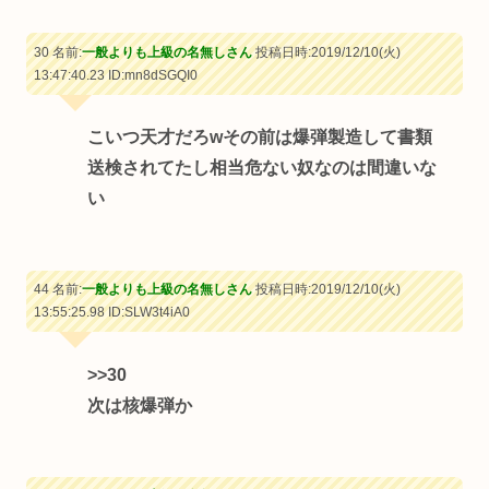
30 名前:
一般よりも上級の名無しさん
投稿日時:2019/12/10(火)
13:47:40.23
ID:mn8dSGQI0
こいつ天才だろwその前は爆弾製造して書類
送検されてたし相当危ない奴なのは間違いな
い
44 名前:
一般よりも上級の名無しさん
投稿日時:2019/12/10(火)
13:55:25.98
ID:SLW3t4iA0
>>30
次は核爆弾か