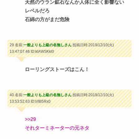
天然のウラン鉱石なんか人体に全く影響ない
レベルだろ
石綿の方がまだ危険
29 名前:
一般よりも上級の名無しさん
投稿日時:2019/12/10(火)
13:47:07.46
ID:kIAWSKkl0
ローリングストーズはこん！
40 名前:
一般よりも上級の名無しさん
投稿日時:2019/12/10(火)
13:53:52.63
ID:l//IB5Rx0
>>29
それターミネーターの元ネタ