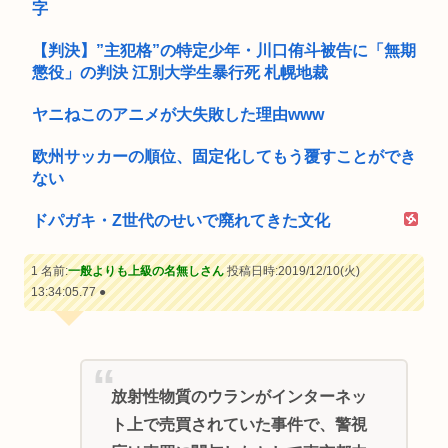
字
【判決】”主犯格”の特定少年・川口侑斗被告に「無期
懲役」の判決 江別大学生暴行死 札幌地裁
ヤニねこのアニメが大失敗した理由www
欧州サッカーの順位、固定化してもう覆すことができ
ない
ドパガキ・Z世代のせいで廃れてきた文化
1 名前:
一般よりも上級の名無しさん
投稿日時:2019/12/10(火)
13:34:05.77
●
放射性物質のウランがインターネッ
ト上で売買されていた事件で、警視