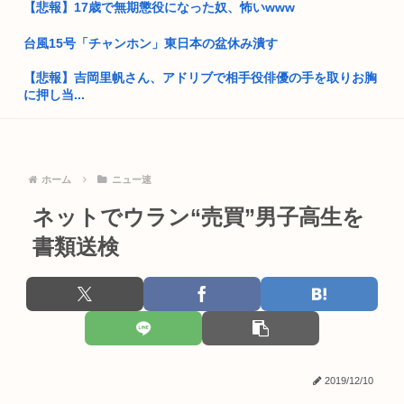
【悲報】17歳で無期懲役になった奴、怖いwww
【天皇】すまん、小林よりしのりを支持するわ
台風15号「チャンホン」東日本の盆休み潰す
【高市】ゴラム(56歳)、女子中学生をナイフで脅し性的暴行
「性...
【悲報】吉岡里帆さん、アドリブで相手役俳優の手を取りお胸
に押し当...
5ちゃんのどこでもいいけど、日本人の税金使って日本人批判
してるゴ...
X「B’z、ミスチル、サザン、ドリカム、スピッツがまだ現役な
の凄...
国交省、四国新幹線実現のために需要や駅の位置・ルートなど
について...
公共の場所でこっそり金玉をかくシミュレーションゲーム
ホーム
ニュー速
「Ball ...
埼玉川越に突如として「モスク」が自生 外国人「自分たちは作
ネットでウラン“売買”男子高生を
ってな...
早稲田大学「学生の皆さん、近隣飲食店での無銭飲食はやめて
書類送検
ください...
自民党、古謝玄太の推薦を決定 沖縄県知事選
MARCHって高学歴なの？
中国外交部「日本が”三国志”の史実を歪めて歴史を破壊した」
【画像】ディズニーのおいなり巻（600円）、流石にアレすぎ
熊本地震の夜に政治資金パーティーしてた福岡自民党「タイム
て賛否...
マシーン...
あんこってけっこう糖分ヤバいんだな。炭水化物がカスタード
2019/12/10
七越の1...