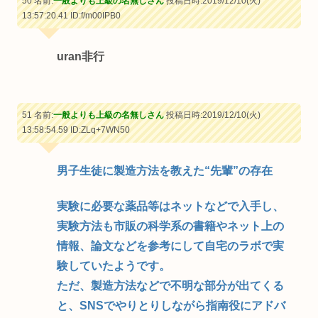
50 名前:
一般よりも上級の名無しさん
投稿日時:2019/12/10(火)
13:57:20.41
ID:f/m00IPB0
uran非行
51 名前:
一般よりも上級の名無しさん
投稿日時:2019/12/10(火)
13:58:54.59
ID:ZLq+7WN50
男子生徒に製造方法を教えた“先輩”の存在
実験に必要な薬品等はネットなどで入手し、
実験方法も市販の科学系の書籍やネット上の
情報、論文などを参考にして自宅のラボで実
験していたようです。
ただ、製造方法などで不明な部分が出てくる
と、SNSでやりとりしながら指南役にアドバ