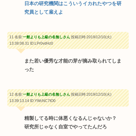
日本の研究機関はこういうイカれたやつを研
究員として雇えよ
11 名前:
一般よりも上級の名無しさん
投稿日時:2019/12/10(火)
13:38:08.31
ID:LPr0vdHz0
また若い優秀な才能の芽が摘み取られてしま
った
12 名前:
一般よりも上級の名無しさん
投稿日時:2019/12/10(火)
13:39:13.14
ID:YWcNC7tO0
精製してる時に体悪くなるんじゃないか？
研究所じゃなく自室でやってたんだろ