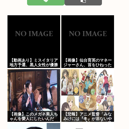
【動画あり】ミスイタリア
【画像】仙台育英のマネー
地方予選、黒人女性が優勝
ジャーさん、首をひねった
し炎上
だけでなぜかウインクした
ことにされてしまうwww
【画像】このメガネ美人ち
【悲報】アニメ監督「みな
ゃんを愛人にしたいんだ
みけには『冬』が居ないや
が…
ん…せや！『冬』の末っ子
をアニメオリジナルで出