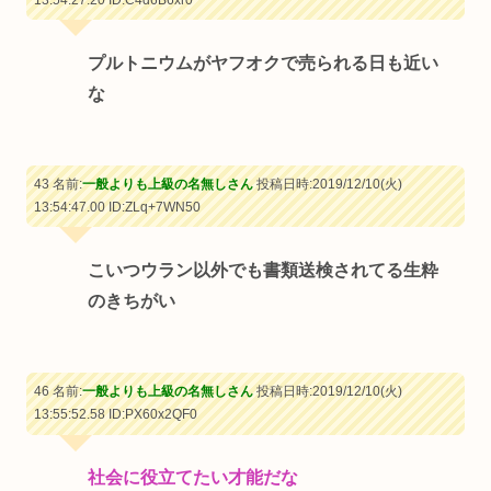
13:54:27.20
ID:C4d6B6xr0
プルトニウムがヤフオクで売られる日も近い
な
43 名前:
一般よりも上級の名無しさん
投稿日時:2019/12/10(火)
13:54:47.00
ID:ZLq+7WN50
こいつウラン以外でも書類送検されてる生粋
のきちがい
46 名前:
一般よりも上級の名無しさん
投稿日時:2019/12/10(火)
13:55:52.58
ID:PX60x2QF0
社会に役立てたい才能だな