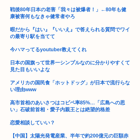
戦後80年日本の老害「我々は被爆者！」←80年も健
【悲報】1人でススキノ来たからから面白いとこ教えて
康被害何もなきゃ健常者やろ
暇だから『はい』『いいえ』で答えられる質問でワイ
の最寄り駅を当てて
今ハマってるyoutuber教えてくれ
日本の国旗って世界一シンプルなのに分かりやすくて
見た目もいいよな
アメリカの国民食「ホットドッグ」が日本で流行らな
い理由www
高市首相のあいさつはコピペ率85%…「広島への思
い」石破前首相・愛子内親王とは絶望的格差
恋愛相談していい？
【中国】太陽光発電産業、半年で約200億元の巨額赤