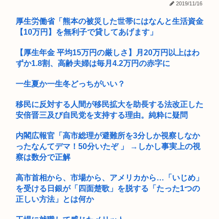
2019/11/16
さいきん戦争について勉強してるんだけどヤバい事知った
(ヽ゜ん゜)「AIはアメリカに都合のいいように出力結果を操作
厚生労働省「熊本の被災した世帯にはなんと生活資金
され...
マーベルの新作格ゲー、俺ちゃんことデッドプール(CV子安武
【10万円】を無利子で貸してあげます」
人)が...
【厚生年金 平均15万円の厳しさ】月20万円以上はわ
死神の姿で病院の屋上に登り、患者を見つめていた男に罰金刑
ずか1.8割、高齢夫婦は毎月4.2万円の赤字に
この状況で移民に反対するやつ、バカと反日カルト信者だけだ
一生夏か一生冬どっちがいい？
と話題に
嫁のスマホのアルバム内の非表示フォルダにエ口自撮りあった
移民に反対する人間が移民拡大を助長する法改正した
安倍晋三及び自民党を支持する理由。純粋に疑問
商業施設でいきなり"ラリアット" 面識ない女子中学生の顎を右
腕で...
内閣広報官「高市総理が避難所を3分しか視察しなか
ったなんてデマ！50分いたぞ 」 →しかし事実上の視
【悲報】ワイの彼女、セク□スになると急に演技のような声に
察は数分で正解
なるｗｗ...
高市首相から、市場から、アメリカから…「いじめ」
【大甲子園】被災地熊本県が涙 初出場の熊本代表有明高校、京
都立命...
を受ける日銀が「四面楚歌」を脱する「たった1つの
正しい方法」とは何か