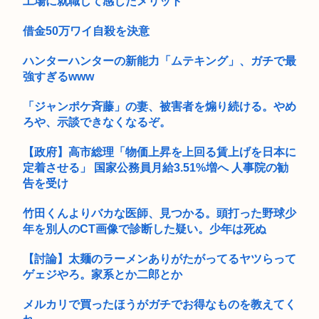
工場に就職して感じたメリット
借金50万ワイ自殺を決意
ハンターハンターの新能力「ムテキング」、ガチで最
強すぎるwww
「ジャンポケ斉藤」の妻、被害者を煽り続ける。やめ
ろや、示談できなくなるぞ。
【政府】高市総理「物価上昇を上回る賃上げを日本に
定着させる」 国家公務員月給3.51%増へ 人事院の勧
告を受け
竹田くんよりバカな医師、見つかる。頭打った野球少
年を別人のCT画像で診断した疑い。少年は死ぬ
【討論】太麺のラーメンありがたがってるヤツらって
ゲェジやろ。家系とか二郎とか
メルカリで買ったほうがガチでお得なものを教えてく