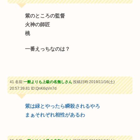
紫のところの監督
火神の師匠
桃
一番えっちなのは？
41 名前:
一般よりも上級の名無しさん
投稿日時:2019/11/16(土)
20:57:39.81
ID:QnK6qVn7d
紫は緑とやったら瞬殺されるやろ
まぁそれぞれ相性があるわ