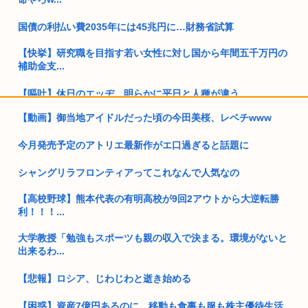
国債の利払い費2035年には45兆円に…財務省試算
【快挙】研究職を目指す若い女性に対し国から年間五千万円の
補助金支...
【嘔吐】休日のエッヂ、明らかに平日と人種が違う
【動画】御当地アイドルだった頃の今田美桜、レベチwww
女さん、めじるしアクセサリをとんでもない量買い占めてしま
い炎上w...
今月発売予定のアトリエ最新作がエ口過ぎると話題に
【高市PV動画】被災者から首相「全部が全部ありがたかったで
す」と...
シャングリラフロンティアってこれなんで人気なの
【高校野球】熊本代表の有明高校が9回2アウトから大逆転勝
30男独身が見るべきアニメwww
利！！！...
作業所の50代独身先輩、もれなくヤバい奴しかいないwww
大学教授「勉強もスポーツも親の収入で決まる。環境がないと
出来るわ...
タクシーで拉致動員されそうになったウクライナ人 奥さんのギ
ャオ...
【悲報】ロシア、じわじわと逝き始める
旧安倍派、高市の重用により復権へ！ 「萩生田幹事長」案が浮
上
【困惑】資産7億円あるのに、移動も食事も服も株主優待生活