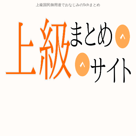
上級国民御用達でおなじみの5chまとめ