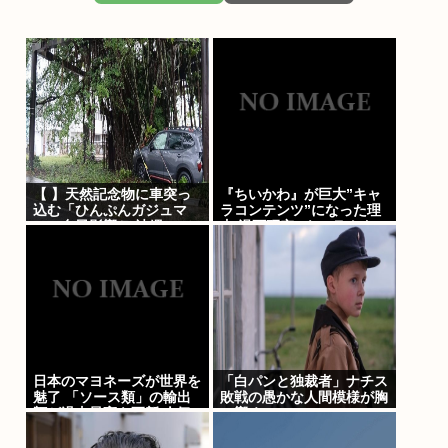
【 】天然記念物に車突っ
『ちいかわ』が巨大”キャ
込む「ひんぷんガジュマ
ラコンテンツ”になった理
ル」台風影響か 沖縄
由 漫画研究&キャラクター
論から紐解く
日本のマヨネーズが世界を
「白パンと独裁者」ナチス
魅了 「ソース類」の輸出
敗戦の愚かな人間模様が胸
額が過去最高を更新 人気
に響く
の裏には卵黄のコク アメ
リカでは”日本風”が誕生