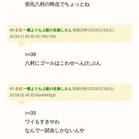
劣化八村の時点でちょっとね
48 名前:
一般よりも上級の名無しさん
投稿日時:2019/11/16(土)
20:58:17.65
ID:VC79IC7H0
>>39
八村にゴールはこわせへん(たぶん
45 名前:
一般よりも上級の名無しさん
投稿日時:2019/11/16(土)
20:58:02.46
ID:NiwPkKKg0
>>35
ワイもすきやわ
なんで一試合しかないんや