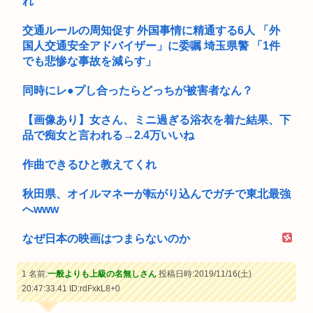
れ
交通ルールの周知促す 外国事情に精通する6人 「外
国人交通安全アドバイザー」に委嘱 埼玉県警 「1件
でも悲惨な事故を減らす」
同時にレ●プし合ったらどっちが被害者なん？
【画像あり】女さん、ミニ過ぎる浴衣を着た結果、下
品で痴女と言われる→2.4万いいね
作曲できるひと教えてくれ
秋田県、オイルマネーが転がり込んでガチで東北最強
へwww
なぜ日本の映画はつまらないのか
1 名前:
一般よりも上級の名無しさん
投稿日時:2019/11/16(土)
20:47:33.41
ID:rdFxkL8+0