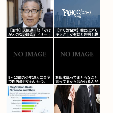
【追悼】天龍源一郎「かけ
【アリ対猪木】熊にはアリ
がえのない師匠」ドリー・
キック！が有効と判明！襲
ファンク・ジュニアさん追
われた男性「アリキックで
悼
追っ払った」
8～13歳の少年19人に自宅
杉田水脈ってまともなこと
で性的暴行やわいせつ、
言ってるから叩かれるんだ
31歳男に懲役15年
な