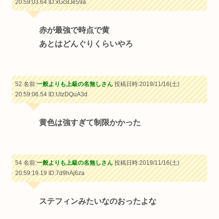
20:59:03.64
ID:xGc8Je59a
赤が最強で時点で黄
あとはどんぐりくらいやろ
52 名前:
一般よりも上級の名無しさん
投稿日時:2019/11/16(土)
20:59:06.54
ID:UtzDQuA3d
黄色は強すぎて制限かかった
54 名前:
一般よりも上級の名無しさん
投稿日時:2019/11/16(土)
20:59:19.19
ID:7d9hAj6za
ステフィンみたいなのおったよな