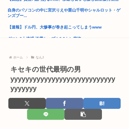
JR東日本、特急あずさの席が8割埋まると200km以上の特急料
自身のパソコンの中に宮沢りえや栗山千明やシャルロット・ゲ
金...
ンズブー...
福岡県議会「みかじめ料」自民党県議団の幹部から約2000万円
【速報】ドル円、大惨事が巻き起こってしまうwww
を要...
グエン2人逮捕 送電ケーブル2.2トン窃盗
米連邦高裁、ホワイトハウス宴会場建設を差し止め トランプ氏
は上訴...
京大付属医の医療ミスこわすぎるな
ホーム
なんJ
15歳少女に性的暴行した54歳、明らかにケンモメン
名鉄常滑線で人身事故。中部国際空港(セントレア)に行けない
難民が...
キセキの世代最弱の男
今だからこそスト2くらいシンプルな格ゲーを作って格ゲー人
口を増や...
yyyyyyyyyyyyyyyyyyyyyyyyyyyy
【再評価】ニューメタル・オルタナメタル=ラウドロック（和
製英語）...
yyyyyyy
ジャンポケ斉藤の弁護士「ロケバスには運転手いた。常識的に
考えてフ...
あんこってけっこう糖分ヤバいんだな。炭水化物がカスタード
七越の1...
「飯塚幸三は上級国民だから逮捕されない」は間違いだった…
むしろ飯...
【動画】首吊り自殺、めっちゃ苦痛だった
高市早苗が全裸でガニ股オ●ニーしてる動画 or 高市早苗が口開
⚠WARNING!!⚠生成AIが「新ウイルス」設計 細菌内で増殖...
け...