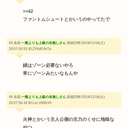
>>42
ファントムシュートとかいうのやってたで
43 名前:
一般よりも上級の名無しさん
投稿日時:2019/11/16(土)
20:57:55.52
ID:ZYAdFJH7a
緑はゾーン必要ないやろ
常にゾーンみたいなもんや
44 名前:
一般よりも上級の名無しさん
投稿日時:2019/11/16(土)
20:57:56.34
ID:La+JS6NY0
火神とかいう主人公側の主力のくせに地味な
やつ