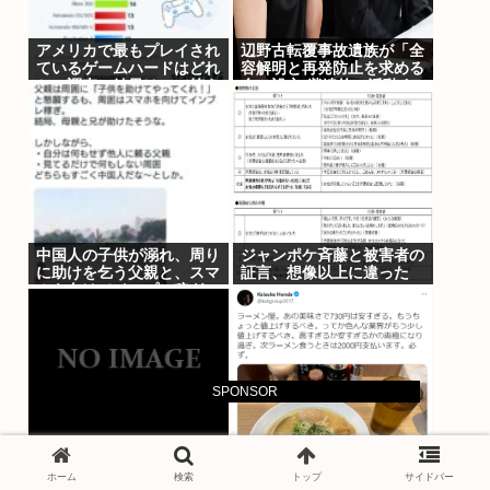
アメリカで最もプレイされ
辺野古転覆事故遺族が「全
ているゲームハードはどれ
容解明と再発防止を求める
か。調査の結果は…（答え
会」設立 継続的に活動す
はPS5が1位です）
るためと説明
中国人の子供が溺れ、周り
ジャンポケ斉藤と被害者の
に助けを乞う父親と、スマ
証言、想像以上に違った
ホを向けてインプレ稼ぎの
www
見物人
SPONSOR
立憲民主ブレーンの菅野完
世界のケイスケ・ホンダ
氏、メルチュ折田社長に人
「ラーメン700円は安すぎ
ホーム
検索
トップ
サイドバー