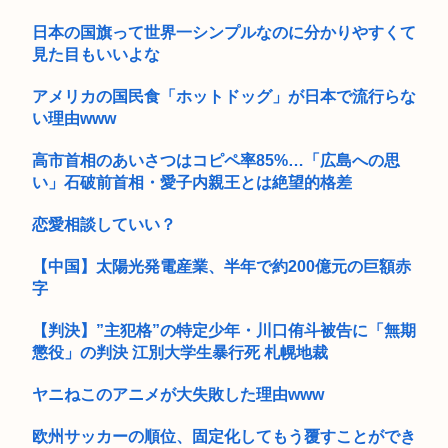
いだけ」
日本の国旗って世界一シンプルなのに分かりやすくて
地震アラートって鳴るのにびびって どうしたらいいかわからん
見た目もいいよな
よな(...
アメリカの国民食「ホットドッグ」が日本で流行らな
い理由www
高市首相のあいさつはコピペ率85%…「広島への思
い」石破前首相・愛子内親王とは絶望的格差
恋愛相談していい？
【中国】太陽光発電産業、半年で約200億元の巨額赤
字
【判決】”主犯格”の特定少年・川口侑斗被告に「無期
懲役」の判決 江別大学生暴行死 札幌地裁
ヤニねこのアニメが大失敗した理由www
欧州サッカーの順位、固定化してもう覆すことができ