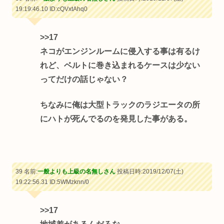
19:19:46.10
ID:cQVxtAhq0
>>17
ネコがエンジンルームに侵入する事は有るけ
れど、ベルトに巻き込まれるケースは少ない
ってだけの話じゃない？
ちなみに俺は大型トラックのラジエータの所
にハトが死んでるのを発見した事がある。
39 名前:
一般よりも上級の名無しさん
投稿日時:2019/12/07(土)
19:22:56.31
ID:5WMzknn/0
>>17