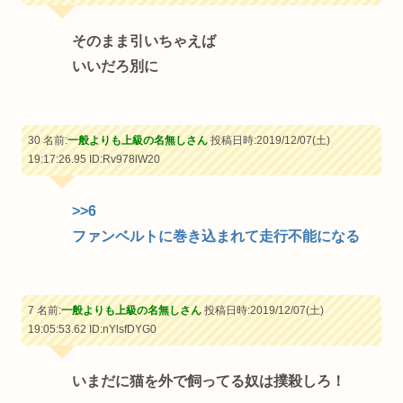
そのまま引いちゃえば
いいだろ別に
30 名前:
一般よりも上級の名無しさん
投稿日時:2019/12/07(土)
19:17:26.95
ID:Rv978lW20
>>6
ファンベルトに巻き込まれて走行不能になる
7 名前:
一般よりも上級の名無しさん
投稿日時:2019/12/07(土)
19:05:53.62
ID:nYlsfDYG0
いまだに猫を外で飼ってる奴は撲殺しろ！