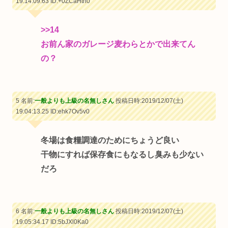
19:14:09.63
ID:+0ZCaHtn0
>>14
お前ん家のガレージ麦わらとかで出来てん
の？
5 名前:
一般よりも上級の名無しさん
投稿日時:2019/12/07(土)
19:04:13.25
ID:ehk7Ov5v0
冬場は食糧調達のためにちょうど良い
干物にすれば保存食にもなるし臭みも少ない
だろ
6 名前:
一般よりも上級の名無しさん
投稿日時:2019/12/07(土)
19:05:34.17
ID:5bJXl0Ka0