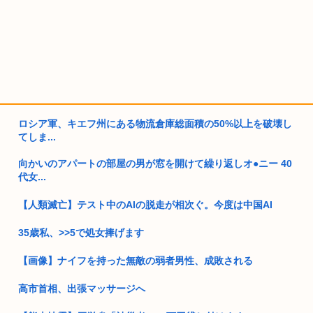
ロシア軍、キエフ州にある物流倉庫総面積の50%以上を破壊し
てしま...
向かいのアパートの部屋の男が窓を開けて繰り返しオ●ニー 40
代女...
【人類滅亡】テスト中のAIの脱走が相次ぐ。今度は中国AI
35歳私、>>5で処女捧げます
【画像】ナイフを持った無敵の弱者男性、成敗される
高市首相、出張マッサージへ