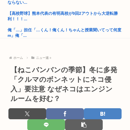
ならない...
国交省、四国新幹線実現のために需要や駅の位置・ルートなど
について...
【高校野球】熊本代表の有明高校が9回2アウトから大逆転勝
利！！！...
埼玉川越に突如として「モスク」が自生 外国人「自分たちは作
ってな...
俺「…」担任「…くん！俺くん！ちゃんと授業聞いてって何度
m」俺「...
自民党、古謝玄太の推薦を決定 沖縄県知事選
【衝撃画像】有名セクシー女優さん、整形手術に大失敗して撮
中国外交部「日本が”三国志”の史実を歪めて歴史を破壊した」
影不能に...
ホーム
ニュー速＋
熊本地震の夜に政治資金パーティーしてた福岡自民党「タイム
八田與一容疑者、詰む 情報提供が累計1万3600件超え 目撃情
【ねこバンバンの季節】冬に多発
マシーン...
報...
「クルマのボンネットにネコ侵
【映画悲報】日本(ジャップ)の映画界、完全に終わる…現代の
【謎】広末涼子さんが地上波にスピード復帰できる理由、誰に
女子高...
も分から...
入」要注意 なぜネコはエンジン
【芸能】立川志らく、ヒカルを弟子にしたことへの「談志が泣
サッカーの日本人審判、韓国とつるみ不正してたのがバレる
ルームを好む？
いてるぞ...
米農家「60kg作って1万8000円…コストは2万以上…」米は
公共の場所でこっそり金玉をかくシミュレーションゲーム
高...
「Ball ...
「暴走族じゃないのにコルク半ヘルメットを被ってた」と因縁