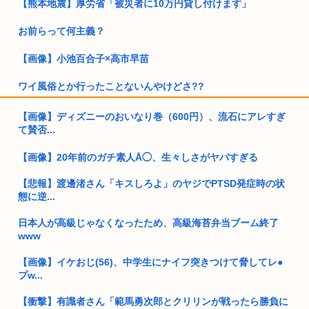
【熊本地震】厚労省「被災者に10万円貸し付けます」
お前らって何主義？
【画像】小池百合子×高市早苗
ワイ風俗とか行ったことないんやけどさ??
【動画】女さん「男と話してる時、おぱーい見てるのすぐわか
【画像】ディズニーのおいなり巻（600円）、流石にアレすぎ
る」
て賛否...
独身ケンモミン、1600万円で終の住処を購入…
【画像】20年前のガチ素人Å◯、生々しさがヤバすぎる
【天皇】すまん、小林よりしのりを支持するわ
【悲報】渡邊渚さん「キスしろよ」のヤジでPTSD発症時の状
態に逆...
【高市】ゴラム(56歳)、女子中学生をナイフで脅し性的暴行
「性...
日本人が高級じゃなくなったため、高級海苔弁当ブーム終了
www
5ちゃんのどこでもいいけど、日本人の税金使って日本人批判
してるゴ...
【画像】イケおじ(56)、中学生にナイフ突きつけて脅してレ●
プw...
日本人て第二次世界大戦を巻き込まれた戦争だと思ってない？
この時期...
【衝撃】有識者さん「範馬勇次郎とクリリンが戦ったら勝負に