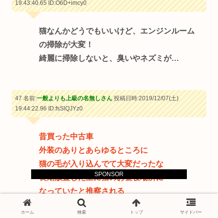
19:43:40.65
ID:O6D+imcy0
猫なんかどうでもいいけど、エンジンルーム
の掃除が大変！
綺麗に掃除しないと、臭いやネズミが…
47 名前:
一般よりも上級の名無しさん
投稿日時:2019/12/07(土)
19:44:22.96
ID:fsSlQJYz0
昔買った中古車
外装のありとあらゆるところに
猫の毛が入り込んでて大変だったな
SPONSOR
長期放置した上に猫のお昼寝場所に
なっていたと推察される
猫よ、ルーフでお昼寝するのは結構だが
ホーム
検索
トップ
サイドバー