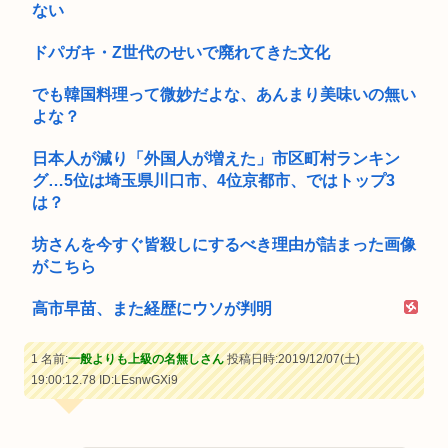
ない
ドパガキ・Z世代のせいで廃れてきた文化
でも韓国料理って微妙だよな、あんまり美味いの無い
よな？
日本人が減り「外国人が増えた」市区町村ランキン
グ…5位は埼玉県川口市、4位京都市、ではトップ3
は？
坊さんを今すぐ皆殺しにするべき理由が詰まった画像
がこちら
高市早苗、また経歴にウソが判明
1 名前:
一般よりも上級の名無しさん
投稿日時:2019/12/07(土)
19:00:12.78
ID:LEsnwGXi9