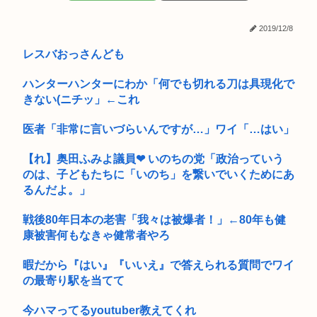
つけて暴...
2019/12/8
【悲報】シャウエッセン公式、大根おろし丼を提案→5ch爆笑
の渦
レスバおっさんども
早稲田大生、複数名がゴールドカードのポイント詐欺で無銭飲
ハンターハンターにわか「何でも切れる刀は具現化で
食
きない(ニチッ」←これ
竹田天皇、小学生に「Snow Manに女がいたらSnow Man...
医者「非常に言いづらいんですが…」ワイ「…はい」
マーベルの新作格ゲー、俺ちゃんことデッドプール(CV子安武
【れ】奥田ふみよ議員❤‍ いのちの党「政治っていう
人)が...
のは、子どもたちに「いのち」を繋いでいくためにあ
イラン対米協議代表団トップ、トランプにブチギレ「フェイク
るんだよ。」
ニュース...
戦後80年日本の老害「我々は被爆者！」←80年も健
グエン2人逮捕 送電ケーブル2.2トン窃盗
康被害何もなきゃ健常者やろ
【画像】最近のJKダンス部、迫力がすごい
暇だから『はい』『いいえ』で答えられる質問でワイ
の最寄り駅を当てて
ショートスリーパー「寝たほうがいいよ」の一言にブチギレ
今ハマってるyoutuber教えてくれ
普通の日本人「任意保険入るやつはバカ、事故起こさなきゃい