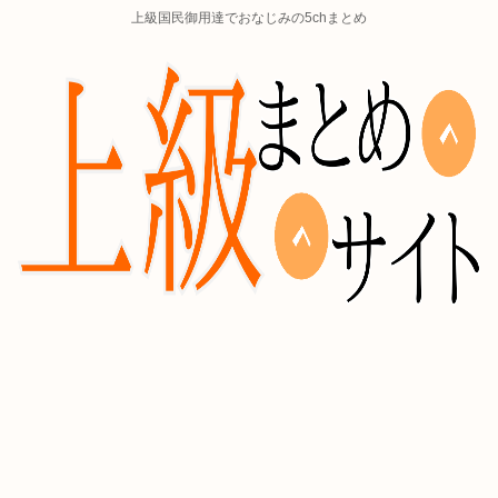
上級国民御用達でおなじみの5chまとめ