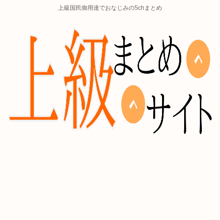
上級国民御用達でおなじみの5chまとめ