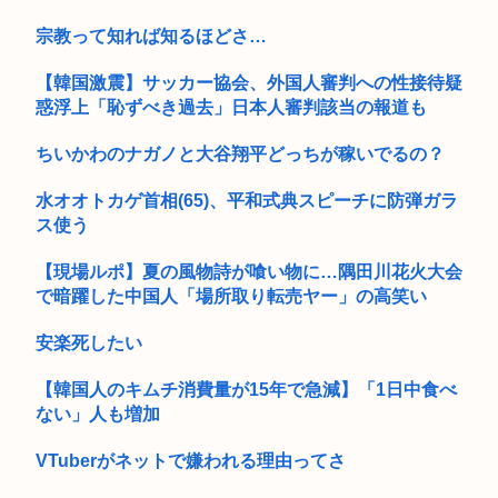
宗教って知れば知るほどさ…
【韓国激震】サッカー協会、外国人審判への性接待疑
惑浮上「恥ずべき過去」日本人審判該当の報道も
ちいかわのナガノと大谷翔平どっちが稼いでるの？
水オオトカゲ首相(65)、平和式典スピーチに防弾ガラ
ス使う
【現場ルポ】夏の風物詩が喰い物に…隅田川花火大会
で暗躍した中国人「場所取り転売ヤー」の高笑い
安楽死したい
【韓国人のキムチ消費量が15年で急減】「1日中食べ
ない」人も増加
VTuberがネットで嫌われる理由ってさ