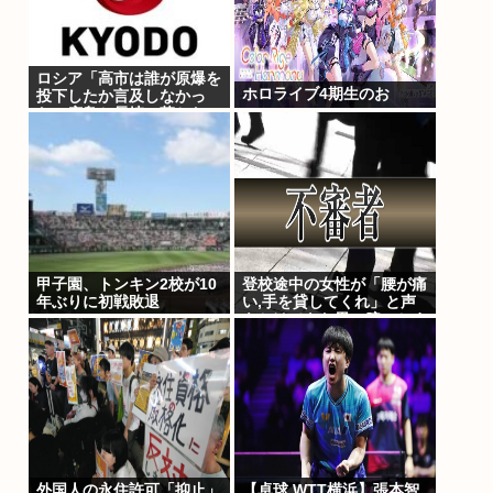
ロシア「高市は誰が原爆を
ホロライブ4期生のお
投下したか言及しなかっ
た。広島と長崎に落ちたの
はUFOだと思っているの
か?」
甲子園、トンキン2校が10
登校途中の女性が「腰が痛
年ぶりに初戦敗退
い,手を貸してくれ」と声
をかけてきた男に腕つかま
れ物陰に連れ込まれる 仙
台
外国人の永住許可「抑止」
【卓球 WTT横浜】張本智