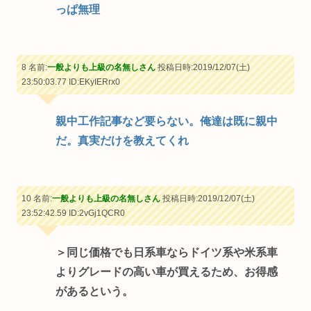
っぱ無理
8 名前:
一般よりも上級の名無しさん
投稿日時:2019/12/07(土)
23:50:03.77
ID:EKyIERrx0
親中工作記事など要らない。俺達は既に親中
だ。真実だけを教えてくれ
10 名前:
一般よりも上級の名無しさん
投稿日時:2019/12/07(土)
23:52:42.59
ID:2vGj1QCR0
＞同じ価格でも日系車ならドイツ系や米系車
よりグレードの高い車が買えるため、お得感
があるという。