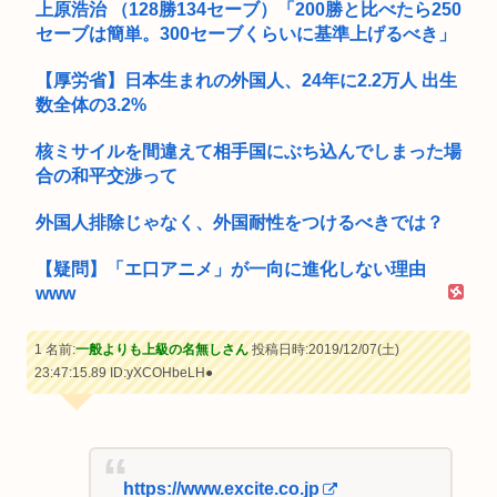
上原浩治 （128勝134セーブ）「200勝と比べたら250
セーブは簡単。300セーブくらいに基準上げるべき」
【厚労省】日本生まれの外国人、24年に2.2万人 出生
数全体の3.2%
核ミサイルを間違えて相手国にぶち込んでしまった場
合の和平交渉って
外国人排除じゃなく、外国耐性をつけるべきでは？
【疑問】「エ口アニメ」が一向に進化しない理由
www
1 名前:
一般よりも上級の名無しさん
投稿日時:2019/12/07(土)
23:47:15.89
ID:yXCOHbeLH●
https://www.excite.co.jp