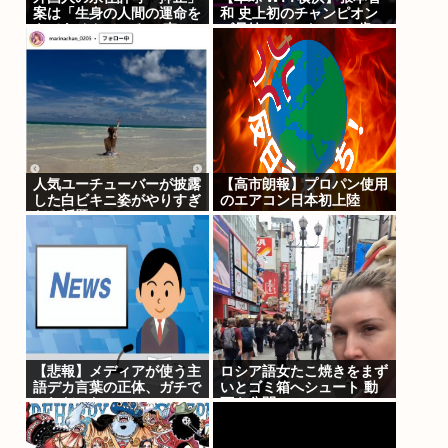
案は「生身の人間の運命を
和 史上初のチャンピオン
もてあそんでいる」 東
ズ兄妹アベックV！20歳の
京・高田馬場で反対アピー
韓国王者破り2連覇も達
ル
成！
人気ユーチューバーが披露
【高市朗報】プロパン使用
した白ビキニ姿がやりすぎ
のエアコン日本初上陸
だと話題に
【悲報】メディアが使う主
ロシア語女たこ焼きをまず
語デカ言葉の正体、ガチで
いとゴミ箱へシュート 動
これだったwww
画を公開