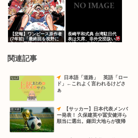
【悲報】ワンピース原作者
長崎平和式典 台湾駐日代
(7年前)「最終回を視野に
表は欠席、非外交団扱いに
入れた展開がもう始まって
抗議 なお北朝鮮には招待
います！」
状
関連記事
日本語「道路」 英語「ロー
なんJ
ド」←これよく言われるけどさ
ぁ
【サッカー】日本代表メンバ
芸スポ
ー発表！ 久保建英や冨安健洋ら
順当に選出。鎌田大地らが復帰