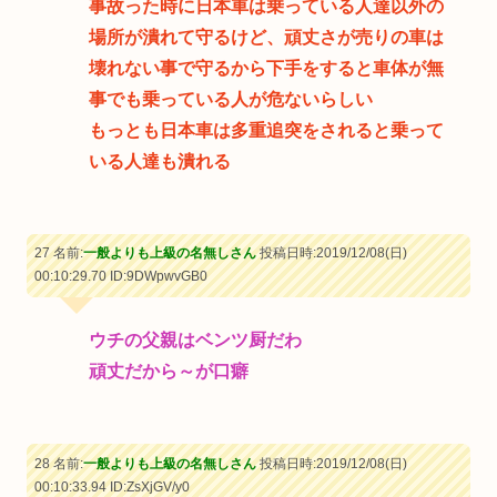
事故った時に日本車は乗っている人達以外の
場所が潰れて守るけど、頑丈さが売りの車は
壊れない事で守るから下手をすると車体が無
事でも乗っている人が危ないらしい
もっとも日本車は多重追突をされると乗って
いる人達も潰れる
27 名前:
一般よりも上級の名無しさん
投稿日時:2019/12/08(日)
00:10:29.70
ID:9DWpwvGB0
ウチの父親はベンツ厨だわ
頑丈だから～が口癖
28 名前:
一般よりも上級の名無しさん
投稿日時:2019/12/08(日)
00:10:33.94
ID:ZsXjGV/y0