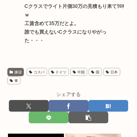
Cクラスでライト片側30万の見積もり来てﾜﾛﾀ
ｗ
工賃含めて35万だとよ。
誰でも買えないCクラスになりやがっ
た・・・
嫌儲
コスパ
ドイツ
中国
国
日本
車
シェアする