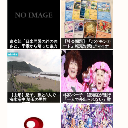
進次郎「日米同盟の絆の強
【社会問題】『ポケモンカ
さと、平素から培った協力
ード』転売対策に”マイナ
関係が」米軍 熊本に飲料
ンバー”導入開始で「効果
水約16トン支援
テキメン」広がる新システ
ム
【山形】息子、孫と3人で
林家パー子、認知症が進行
海水浴中 埼玉の男性
「一人で外出られない」難
（74）溺死
聴で夫・ペーと「筆談」…
自宅全焼から約1年