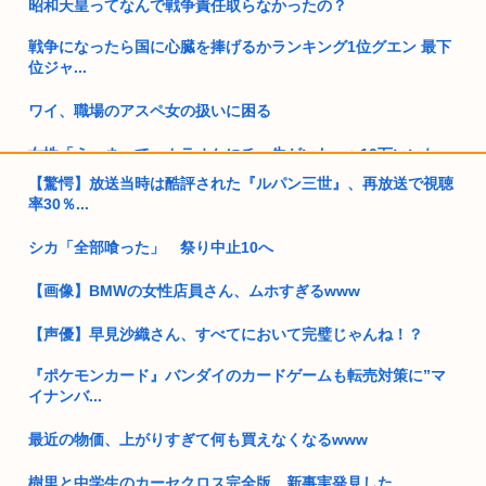
昭和天皇ってなんで戦争責任取らなかったの？
戦争になったら国に心臓を捧げるかランキング1位グエン 最下
位ジャ...
ワイ、職場のアスペ女の扱いに困る
女性「え、まって。カラオケにチー牛がいた」⬅10万いいね
【驚愕】放送当時は酷評された『ルパン三世』、再放送で視聴
【高市早苗】愛国者「ドイツは戦争責任をヒトラーとナチスに
率30％...
押し付け...
シカ「全部喰った」 祭り中止10へ
女性「たいへん！彼氏が波にさらわれたの！」 浜辺を散策しな
がら写...
【画像】BMWの女性店員さん、ムホすぎるwww
靖国神社で見られる「日本のネオナチ」がこれ 代表は高市早苗
【声優】早見沙織さん、すべてにおいて完璧じゃんね！？
とも交...
『ポケモンカード』バンダイのカードゲームも転売対策に”マ
埼玉俺「オイ！田舎モン！w」大阪人「…埼玉言うほど栄えて
イナンバ...
ないやん...
最近の物価、上がりすぎて何も買えなくなるwww
国交省が53年間ほったらかしの四国新幹線にやる気を出す
樹里と中学生のカーセクロス完全版。新事実発見した。