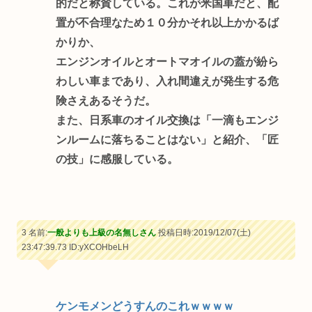
的だと称賛している。これが米国車だと、配
置が不合理なため１０分かそれ以上かかるば
かりか、
エンジンオイルとオートマオイルの蓋が紛ら
わしい車まであり、入れ間違えが発生する危
険さえあるそうだ。
また、日系車のオイル交換は「一滴もエンジ
ンルームに落ちることはない」と紹介、「匠
の技」に感服している。
3 名前:
一般よりも上級の名無しさん
投稿日時:2019/12/07(土)
23:47:39.73
ID:yXCOHbeLH
ケンモメンどうすんのこれｗｗｗｗ