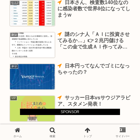
日本さん、検査数140位なの
なんJ
に感染者数で世界8位になってし
まうw
謎のシナ人「ＡＩに投資させ
嫌儲
てみるか…」👉２兆円儲ける
「この金で生成ＡＩ作ってみる
か…」👉トランプから９兆円奪
う
日本円ってなんでゴミになっ
嫌儲
ちゃったの？
サッカー日本vsサウジアラビ
VIP
ア、スタメン発表！
SPONSOR
日本の海水浴 ピーク3790
ニュー速
万人から9割減360万人 老人だ
ホーム
検索
トップ
サイドバー