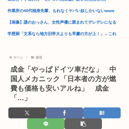
【画像】重音テト（31）←ワイ（19）「うおwババアやんw 」
1...
作業所の40代独身先輩、もれなくヤバい奴しかいないwww
ニュー速愛国保守「沖縄人が強姦されてもなんとも思わん。米
兵のレ●...
【画像】謎のおっさん、女性声優に囲まれてデレデレになる
【高市早苗】ドイツ女性 「靖国行ってみたけど軍服で軍歌流し
学歴厨「文系なら地方旧帝大よりも早慶の方が上！」←これ
てる...
さいきん戦争について勉強してるんだけどヤバい事知った
日本人がラーメンに1000円以上だすの渋る理由ガチ不明www
スプラトゥーン詰まらな過ぎる
ホーム
嫌儲
ワイ、今日だけで2回風俗へ
成金「やっぱドイツ車だな」 中
「1986年8月8日。上杉達也が浅倉南に告白した日です。」 当
財務省のエース、高市早苗の消費税減税に反対したことで左遷
時...
国人メカニック「日本者の方が燃
されるw...
靖国神社さん、参拝者に「軍服着用」「コスプレ」を禁止する
費も価格も安いアルね」 成金
音楽生成AI「Suno」著作権侵害判決 人「人の曲を聴き学び作
声明を出...
曲...
「…」
チンポの大きさや形、硬度でバトルするゲーム「ポコチンモン
進次郎「辺野古の事故ガー!」 記者「米兵がレ●プしました
スター」...
が?」 ...
ショートスリーパー堀さん、「寝てほしい」とゆわれてブチギ
高市政権の消費税減税に反対している9人の自民党議員が全て
レたり泣...
判明ww...