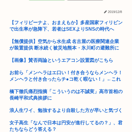
中国、熊本の被災地に10トンの支援物資を黙々と輸送。大げさ
プロパ...
2019/12/8
はっきり言って高卒や中卒よりも、いい歳して独身のほうが恥
【フィリピーナよ、おまえもか】多産国家フィリピン
ずかしい...
で出生率が急降下、若者はSEXよりSNSの時代へ
【画像あり】女子大生「長岡の花火行ってきた」 花火を見せた
【無償提供】空気から水生成 名古屋の医療関連企業
いのか...
が装置提供 断水続く被災地熊本・氷川町の避難所に
新しく来た日本人の先生がとても若く見えると話題に。アメリ
【画像】賛否両論というエアコン設置図がこちら
カ人から...
【新潟】大学准教授モメン49歳、アルバイト86歳に轢き逃げさ
お前ら「メンヘラはエ口い！付き合うならメンヘラ！
れ死...
メンヘラと付き合ったらチ●コ乾く暇ない！」←これ
イランのモジタバ師が危篤…いつ死亡してもおかしくない」
橋下徹氏痛烈指摘「こういうのは不誠実」高市首相の
長崎平和式典挨拶に
【画像】女性、『大人のおもちゃ』を入れたままMRI検査を受
けた結...
浪人生ワイ、勉強するより自殺した方が早いと気づく
「韓国 に一人で行く日本人の男」何をしてるのか謎すぎると話
女子高生「なんで日本は円安が進行してるの？」、君
題に...
たちならどう答える？