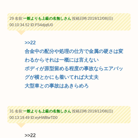
29 名前:
一般よりも上級の名無しさん
投稿日時:2019/12/08(日)
00:10:34.52
ID:FS4djqtU0
>>22
合金中の配分や処理の仕方で金属の硬さは変
わるからそれは一概には言えない
ボディが原型留める程度の事故ならエアバッ
グが横とかにも着いてれば大丈夫
大型車との事故はあきらめろ
31 名前:
一般よりも上級の名無しさん
投稿日時:2019/12/08(日)
00:13:19.49
ID:eyHWBwTD0
>>22