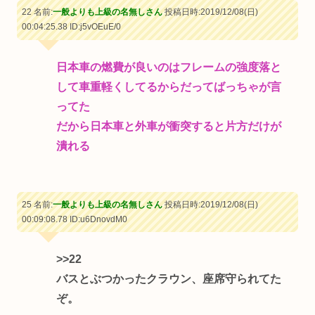
22 名前:
一般よりも上級の名無しさん
投稿日時:2019/12/08(日)
00:04:25.38
ID:j5vOEuE/0
日本車の燃費が良いのはフレームの強度落と
して車重軽くしてるからだってばっちゃが言
ってた
だから日本車と外車が衝突すると片方だけが
潰れる
25 名前:
一般よりも上級の名無しさん
投稿日時:2019/12/08(日)
00:09:08.78
ID:u6DnovdM0
>>22
バスとぶつかったクラウン、座席守られてた
ぞ。