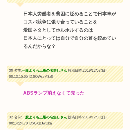
日本人労働者を貧困に貶めることで日本車が
コスパ競争に張り合っていることを
愛国ネタとしてホルホルするのは
日本人にとっては自分で自分の首を絞めてい
るんだからな？
30 名前:
一般よりも上級の名無しさん
投稿日時:2019/12/08(日)
00:13:15.65
ID:8QWssM3z0
ABSランプ消えなくて売った
32 名前:
一般よりも上級の名無しさん
投稿日時:2019/12/08(日)
00:14:24.70
ID:/GXBJwGka