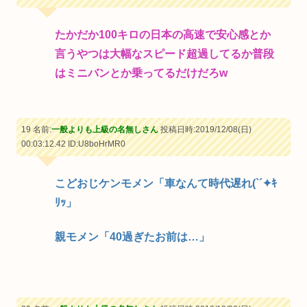
たかだか100キロの日本の高速で安心感とか
言うやつは大幅なスピード超過してるか普段
はミニバンとか乗ってるだけだろw
19 名前:
一般よりも上級の名無しさん
投稿日時:2019/12/08(日)
00:03:12.42
ID:U8boHrMR0
こどおじケンモメン「車なんて時代遅れ(`´✦ｷ
ﾘｯ」
親モメン「40過ぎたお前は…」