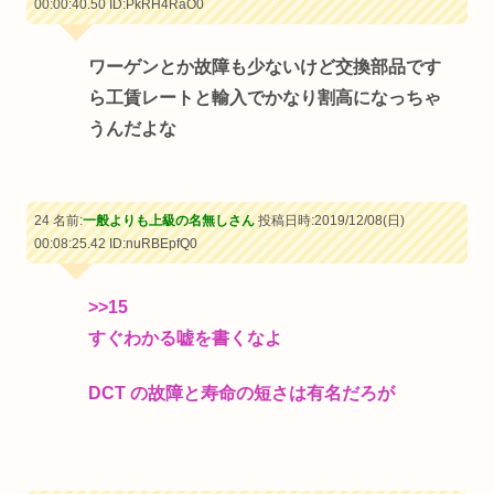
00:00:40.50
ID:PkRH4RaO0
ワーゲンとか故障も少ないけど交換部品です
ら工賃レートと輸入でかなり割高になっちゃ
うんだよな
24 名前:
一般よりも上級の名無しさん
投稿日時:2019/12/08(日)
00:08:25.42
ID:nuRBEpfQ0
>>15
すぐわかる嘘を書くなよ
DCT の故障と寿命の短さは有名だろが