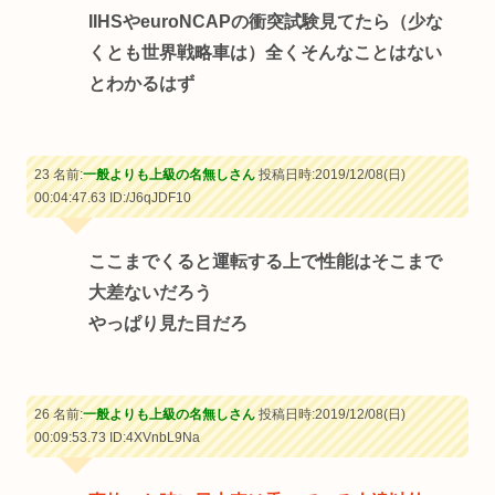
IIHSやeuroNCAPの衝突試験見てたら（少な
くとも世界戦略車は）全くそんなことはない
とわかるはず
23 名前:
一般よりも上級の名無しさん
投稿日時:2019/12/08(日)
00:04:47.63
ID:/J6qJDF10
ここまでくると運転する上で性能はそこまで
大差ないだろう
やっぱり見た目だろ
26 名前:
一般よりも上級の名無しさん
投稿日時:2019/12/08(日)
00:09:53.73
ID:4XVnbL9Na