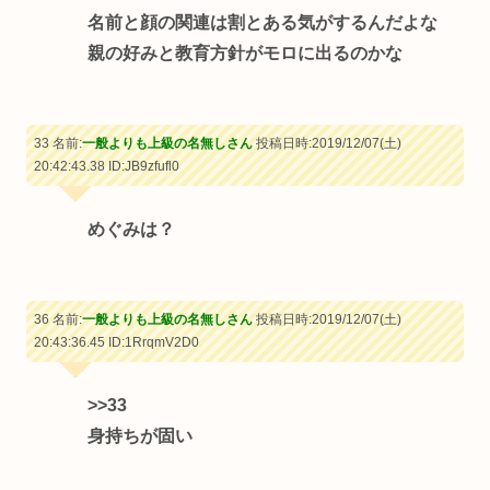
名前と顔の関連は割とある気がするんだよな
親の好みと教育方針がモロに出るのかな
33 名前:
一般よりも上級の名無しさん
投稿日時:2019/12/07(土)
20:42:43.38
ID:JB9zfufl0
めぐみは？
36 名前:
一般よりも上級の名無しさん
投稿日時:2019/12/07(土)
20:43:36.45
ID:1RrqmV2D0
>>33
身持ちが固い