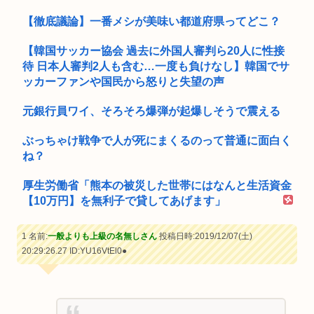
【徹底議論】一番メシが美味い都道府県ってどこ？
【韓国サッカー協会 過去に外国人審判ら20人に性接
待 日本人審判2人も含む…一度も負けなし】韓国でサ
ッカーファンや国民から怒りと失望の声
元銀行員ワイ、そろそろ爆弾が起爆しそうで震える
ぶっちゃけ戦争で人が死にまくるのって普通に面白く
ね？
厚生労働省「熊本の被災した世帯にはなんと生活資金
【10万円】を無利子で貸してあげます」
1 名前:
一般よりも上級の名無しさん
投稿日時:2019/12/07(土)
20:29:26.27
ID:YU16VtEl0●