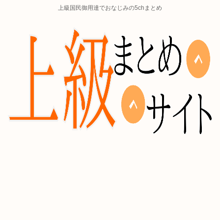
上級国民御用達でおなじみの5chまとめ