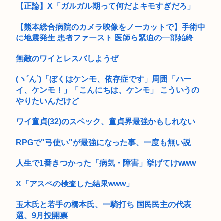
【正論】X「ガルガル期って何だよキモすぎだろ」
【熊本総合病院のカメラ映像をノーカットで】手術中
に地震発生 患者ファースト 医師ら緊迫の一部始終
無敵のワイとレスバしようぜ
(ヽ´ん`)「ぼくはケンモ、依存症です」周囲「ハー
イ、ケンモ！」「こんにちは、ケンモ」 こういうの
やりたいんだけど
ワイ童貞(32)のスペック、童貞界最強かもしれない
RPGで"弓使い"が最強になった事、一度も無い説
人生で1番きつかった「病気・障害」挙げてけwww
X「アスペの検査した結果www」
玉木氏と若手の橋本氏、一騎打ち 国民民主の代表
選、9月投開票