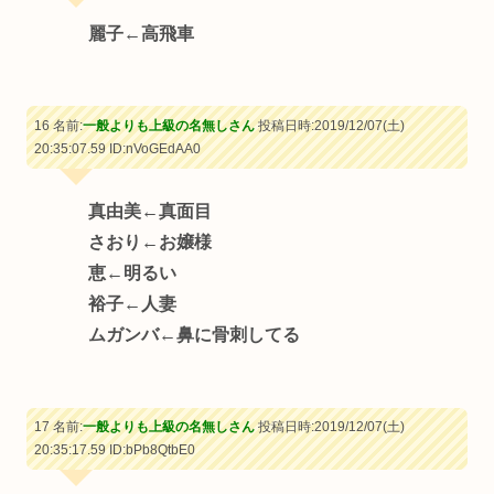
麗子←高飛車
16 名前:
一般よりも上級の名無しさん
投稿日時:2019/12/07(土)
20:35:07.59
ID:nVoGEdAA0
真由美←真面目
さおり←お嬢様
恵←明るい
裕子←人妻
ムガンバ←鼻に骨刺してる
17 名前:
一般よりも上級の名無しさん
投稿日時:2019/12/07(土)
20:35:17.59
ID:bPb8QtbE0