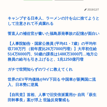
工学博士「国民が反中に染まっているから自民党は勝った
エ口同人音声、ヒロイン死亡エンドがブームに
2019/12/7
ちいかわ、先週比209%www
キャンプする日本人、ラーメンの汁を山に捨てようと
して注意されて不貞腐れる
ワイ、埼玉県がバカにされる理由がガチで分からない
菅直人の補佐官が書いた福島原発事故の記憶が面白い
夫「嫁がメシマズで困ってるんだよ。毎日つれーわｗ」義両親
「なに！...
【人事院勧告・国家公務員 (平均41・7歳）の平均年
【大甲子園】被災地熊本県が涙 初出場の熊本代表有明高校、京
収739万円 （前年度比26万7000円増）】大卒初任給
都立命...
514万6000円、50歳の課長は1488万3000円…地方公
務員の給与も引き上げると、1兆1250億円増
シャングリラフロンティアってこれなんで人気なの
ガチで世間知らずのワイに教えてくれ
子どもなし、友人なし…気がついたら私は「身寄りなし」 、相
談でき...
世界のEV平均価格がHV下回る 中国車が新興国に流
入、日本勢に逆風
ガキ「これインターネット老人会じゃんwww」ぼく「どれど
れ…」ガ...
【自民党】首相、人事で旧安倍派重用か 自民「萩生
【緊急高市速報】ガス警報器、受注停止。
田幹事長」案が浮上 世論反発警戒も