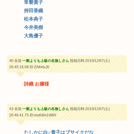
常磐貴子
持田香織
松本典子
今井美樹
大島優子
40 名前:
一般よりも上級の名無しさん
投稿日時:2019/12/07(土)
20:45:16.08
ID:ZAfnl/uJ0
詩織 お嬢様
43 名前:
一般よりも上級の名無しさん
投稿日時:2019/12/07(土)
20:46:41.75
ID:muK8m1W60
たしかに白○貴子はブサイクだな