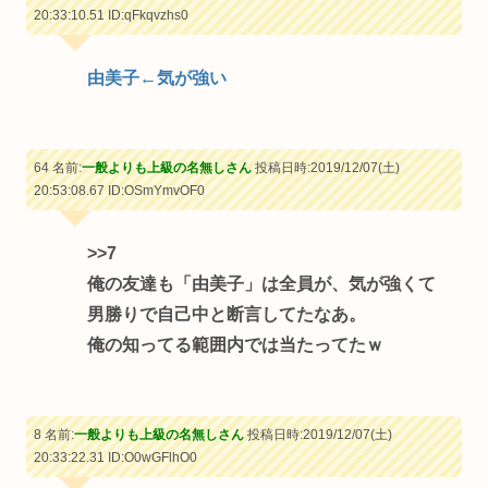
20:33:10.51
ID:qFkqvzhs0
由美子←気が強い
64 名前:
一般よりも上級の名無しさん
投稿日時:2019/12/07(土)
20:53:08.67
ID:OSmYmvOF0
>>7
俺の友達も「由美子」は全員が、気が強くて
男勝りで自己中と断言してたなあ。
俺の知ってる範囲内では当たってたｗ
8 名前:
一般よりも上級の名無しさん
投稿日時:2019/12/07(土)
20:33:22.31
ID:O0wGFlhO0