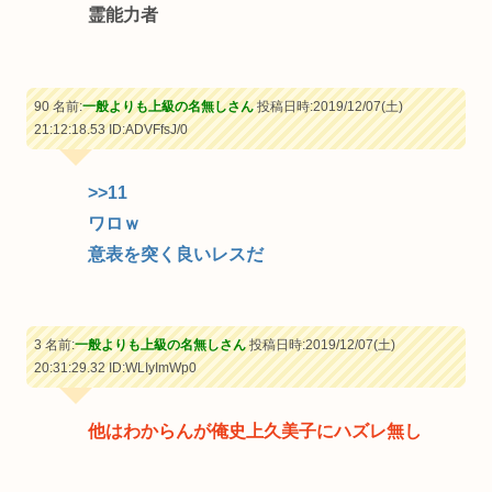
霊能力者
90 名前:
一般よりも上級の名無しさん
投稿日時:2019/12/07(土)
21:12:18.53
ID:ADVFfsJ/0
>>11
ワロｗ
意表を突く良いレスだ
3 名前:
一般よりも上級の名無しさん
投稿日時:2019/12/07(土)
20:31:29.32
ID:WLIyImWp0
他はわからんが俺史上久美子にハズレ無し