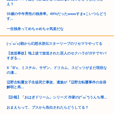
え？
35歳の中年男性の独身率。40%だったwwwすま●こいつらどう
す...
一生独身ってめちゃめちゃ気楽だな
日本人、朝食が550円に…
(っ´ω`c)朝から幻想水滸伝スターリープのリセマラやってる
【画像】女さん、今度は「ガルガル期」というネットスラング
【放送事故】地上波で放送された芸人のセクハラがガチでヤバ
を流行ら...
すぎる…
靖国神社、軍服コスプレでの参拝を禁止へ
X「B’z、ミスチル、サザン、ドリカム、スピッツがまだ現役な
の凄...
【高市】トランプ「イランが核入手したら2分でイタリア滅亡
させられ...
辺野古転覆女子生徒死亡事故、遺族が『辺野古転覆事件の全容
解明と再...
【衝撃】国家公務員チン上げ、大卒初年度で年収514万、勤続
28年...
【訃報】「おはぎドリーム」シリーズ 作家の(*´ω`*)うんち博...
弱者男性ワイ、1人で夏祭りに来る
おまえらって、ブスから告白されたらどうしてる？
性欲の衰えた独身中年男は何を楽しみに生きればいいんや？