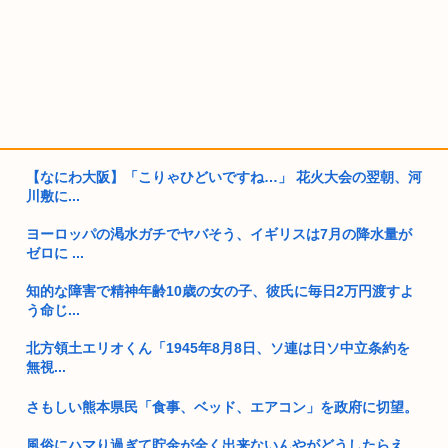
【なにわ大阪】「こりゃひどいですね…」 花火大会の翌朝、河
川敷に...
ヨーロッパの渇水ガチでヤバそう、イギリスは7月の降水量が
ゼロに ...
知的な障害で精神年齢10歳の女の子、彼氏に毎日2万円渡すよ
う命じ...
北方領土エリオくん「1945年8月8日、ソ連は日ソ中立条約を
無視...
さもしい熊本県民「食事、ベッド、エアコン」を政府に切望。
風俗にハマり過ぎて貯金が全く出来ないんやがどうしたらえ