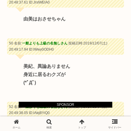
20:48:37.61
ID:JrslWElA0
由美はおさせちゃん
50 名前:
一般よりも上級の名無しさん
投稿日時:2019/12/07(土)
20:49:17.94
ID:lWwy0ODH0
美紀、異論ありません
身近に居るわクズが
(*ﾟДﾟ)ゞ
SPONSOR
52 名前:
一般よりも上級の名無しさん
投稿日時:2019/12/07(土)
20:49:38.05
ID:lAtqBYiQ0
ホーム
検索
トップ
サイドバー
万由子は毛深そう