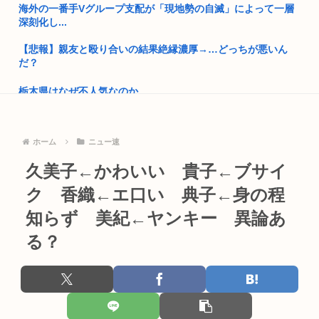
海外の一番手Vグループ支配が「現地勢の自滅」によって一層
深刻化し...
誤って脳幹を摘出された女性、重篤な植物状態だが、意識は正
常で何か...
【悲報】親友と殴り合いの結果絶縁濃厚→…どっちが悪いん
だ？
NISAのせいで少子化加速してるけどこれ本当に政策として合
ってる...
栃木県はなぜ不人気なのか
3秒で思いついた架空の黒人力士の四股名
【悲報】元ジャンポケ斉藤側「バス運転手がいるのにディープ
キスなん...
日本人「そうめんうまかったね〜はい！夜は雑炊にするからそ
ホーム
ニュー速
うめんつ...
夏休みの小学生「よっしゃ、宅飲みするぞ！！」→コーラ,ミ
久美子←かわいい 貴子←ブサイ
ロ,カル...
高市早苗「袴田さんを犯人だと思ってないわよ！判決が到底承
服できな...
ク 香織←エ口い 典子←身の程
商業施設でいきなり"ラリアット" 面識ない女子中学生の顎を右
腕で...
知らず 美紀←ヤンキー 異論あ
さっき地方国立大学のやつが東大再受験するってスレたててた
やん？
る？
鳥刺し専門店、ガチでヤバすぎるwww
【維新速報】副首都・大阪都「大阪万博の跡地を “お金持ち向
女子高生被害のクマスプレー誤射事件。引率教員が腰に下げて
けの別...
いたスプ...
農水省「食料自給率37%で過去最低」 肥料は輸入ほぼ100%な
の...
公務員の給与爆裂上げ 大卒総合職の初任給31万6000円 ww...