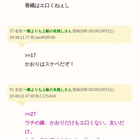
香織はエ口くねぇし
27 名前:
一般よりも上級の名無しさん
投稿日時:2019/12/07(土)
20:39:11.77
ID:swvR2RYl0
>>17
かおりはスケベだぞ！
51 名前:
一般よりも上級の名無しさん
投稿日時:2019/12/07(土)
20:49:21.07
ID:9LC1TU4o0
>>27
ウチの嫁、かおりだけもエ口くない。太いだ
け。