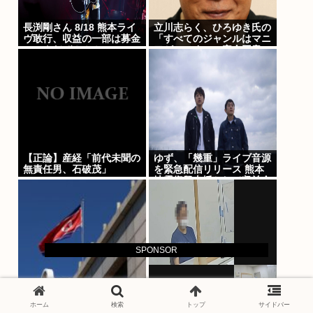
長渕剛さん 8/18 熊本ライ
立川志らく、ひろゆき氏の
ヴ敢行、収益の一部は募金
「すべてのジャンルはマニ
ロックだぜ！！！
アがつぶす」に完全同意
「そういう連中が落語をつ
ぶす」
【正論】産経「前代未聞の
ゆず、「幾重」ライブ音源
無責任男、石破茂」
を緊急配信リリース 熊本
地震復興支援として収益金
を寄付「歌を通じて支援の
輪を広げ、届けたい」
SPONSOR
北朝鮮「暑さ対策に犬肉鍋
取り調べ映像、法廷で再生
やサムゲタンを食え」絶糧
特捜検事から「反社」、国
ホーム
検索
トップ
サイドバー
世帯「…」
賠訴訟