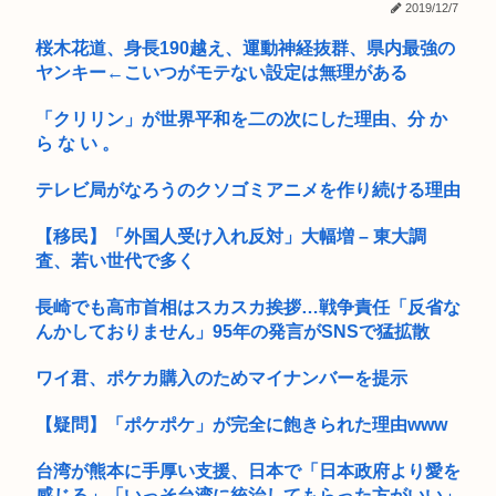
かったで...
2019/12/7
【驚愕】陰キャ女子、勤務中にBeRealしてる同僚をチクって
桜木花道、身長190越え、運動神経抜群、県内最強の
お盆休み3日目はじめる 高市早苗「休みは義務よ
クビ...
ヤンキー←こいつがモテない設定は無理がある
【衝撃】ファン「ドラゴボの連載再開して！」とよたろう「」
→結果w...
「クリリン」が世界平和を二の次にした理由、分 か
ら な い 。
高校でいじめを受けた。普通なら相手を退学にすべきだと思う
が、相手...
テレビ局がなろうのクソゴミアニメを作り続ける理由
【動画】阿波おどりを踊るおっさんがカッコいい話題に、これ
【移民】「外国人受け入れ反対」大幅増 – 東大調
が真の阿...
査、若い世代で多く
ラジオでクラシックが流れた。私「凄くいい！これ結婚式の
BGMにし...
長崎でも高市首相はスカスカ挨拶…戦争責任「反省な
んかしておりません」95年の発言がSNSで猛拡散
ペルソナ、お尻ゲームnikkeとコラボしたのに全くケツを揺ら
さな...
ワイ君、ポケカ購入のためマイナンバーを提示
ドラクエ8のゼシカ、冷静に見ると可愛くない
【疑問】「ポケポケ」が完全に飽きられた理由www
「ストリートファイター6」よりキャミィの1/3スケール可動フ
台湾が熊本に手厚い支援、日本で「日本政府より愛を
ィギ...
感じる」「いっそ台湾に統治してもらった方がいい」