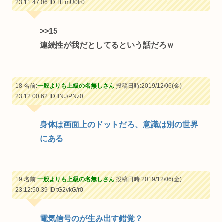
23:11:47.06
ID:TtFmU0Ir0
>>15
連続性が我だとしてるという話だろｗ
18 名前:
一般よりも上級の名無しさん
投稿日時:2019/12/06(金)
23:12:00.62
ID:fINJ/PNz0
身体は画面上のドットだろ、意識は別の世界
にある
19 名前:
一般よりも上級の名無しさん
投稿日時:2019/12/06(金)
23:12:50.39
ID:tG2vkG/r0
電気信号のが生み出す錯覚？