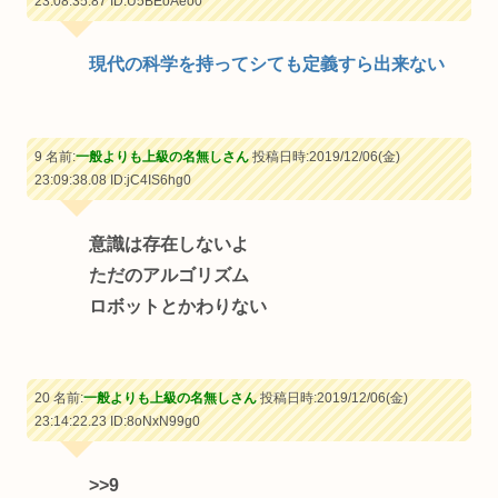
23:08:35.87
ID:U5BEoAeo0
現代の科学を持ってシても定義すら出来ない
9 名前:
一般よりも上級の名無しさん
投稿日時:2019/12/06(金)
23:09:38.08
ID:jC4IS6hg0
意識は存在しないよ
ただのアルゴリズム
ロボットとかわりない
20 名前:
一般よりも上級の名無しさん
投稿日時:2019/12/06(金)
23:14:22.23
ID:8oNxN99g0
>>9