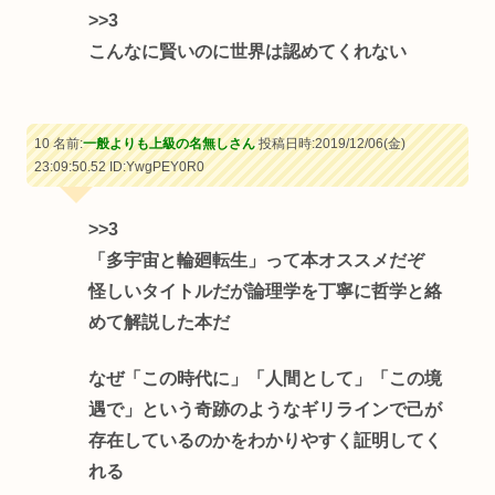
>>3
こんなに賢いのに世界は認めてくれない
10 名前:
一般よりも上級の名無しさん
投稿日時:2019/12/06(金)
23:09:50.52
ID:YwgPEY0R0
>>3
「多宇宙と輪廻転生」って本オススメだぞ
怪しいタイトルだが論理学を丁寧に哲学と絡
めて解説した本だ
なぜ「この時代に」「人間として」「この境
遇で」という奇跡のようなギリラインで己が
存在しているのかをわかりやすく証明してく
れる