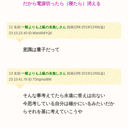
だから電源切ったら（寝たら）消える
12 名前:
一般よりも上級の名無しさん
投稿日時:2019/12/06(金)
23:10:23.40
ID:Wshi6MYQ0
意識は量子だって
13 名前:
一般よりも上級の名無しさん
投稿日時:2019/12/06(金)
23:10:41.76
ID:TShgmaI8M
そんな事考えてたら永遠に答えは出ない
今思考している自分は確かにいるみたいだか
らそれを基に考えていこうや