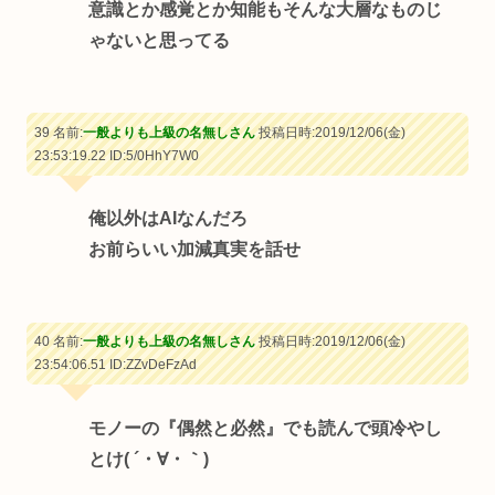
意識とか感覚とか知能もそんな大層なものじ
ゃないと思ってる
39 名前:
一般よりも上級の名無しさん
投稿日時:2019/12/06(金)
23:53:19.22
ID:5/0HhY7W0
俺以外はAIなんだろ
お前らいい加減真実を話せ
40 名前:
一般よりも上級の名無しさん
投稿日時:2019/12/06(金)
23:54:06.51
ID:ZZvDeFzAd
モノーの『偶然と必然』でも読んで頭冷やし
とけ( ´・∀・｀)