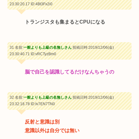
23:30:20.17
ID:4Bt3Fx2i0
トランジスタも集まるとCPUになる
31 名前:
一般よりも上級の名無しさん
投稿日時:2019/12/06(金)
23:30:40.71
ID:vRCTyzBm0
脳で自己を認識してるだけなんちゃうの
32 名前:
一般よりも上級の名無しさん
投稿日時:2019/12/06(金)
23:32:18.78
ID:Iv7EN7TN0
反射と意識は別
意識以外は自分では無い