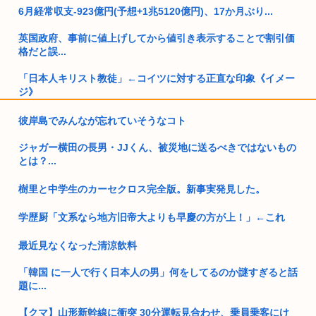
6月経常収支-923億円(予想+1兆5120億円)、17か月ぶり...
英国政府、事前に値上げしてから値引き表示することで割引価
格だと誤...
「日本人キリスト教徒」←コイツに対する正直な印象《イメー
ジ》
ドイツ、熱中症で10,000人以上が死亡、ほとんどがお前らと同
彼岸島でみんなが忘れていそうなコト
年...
ジャガー横田の長男・JJくん、被災地に送るべきではないもの
ワイ25歳人生に疲れて女ホルを打ち始める
とは？...
左翼さん「高市が防弾ガラスでスピーチしてる クソ 」→石破
樹里と中学生のカーセクロス完全版。新事実発見した。
もして...
学歴厨「文系なら地方旧帝大よりも早慶の方が上！」←これ
トー横キッズ、ジャップの大人に失望「相談しても具体的に何
もしてく...
最近見なくなった清涼飲料
【特殊性癖あり】遊戯王、がんばれゴエモンのヤエちゃんの新
「韓国 に一人で行く日本人の男」何をしてるのか謎すぎると話
カード公...
題に...
【画像】女の子、パンティの種類が多すぎる
【クマ】山形新幹線に衝突 30分運転見合わせ、乗員乗客にけ