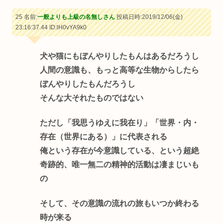
25 名前:
一般よりも上級の名無しさん
投稿日時:2019/12/06(金)
23:16:37.44
ID:lH0vYA9k0
犬や猫にもぼんやりしたもんはあるだろうし
人間の意識も、もっと高等な生物からしたら
ぼんやりしたもんだろうし
そんな大それたものではない
ただし「我思うゆえに我在り」「世界・内・
存在（世界にある）」に代表される
俺という存在が今意識している、という超絶
奇跡的、唯一無二の精神的活動は凄まじいも
の
そして、その意識の流れの旅もいつか終わる
時が来る