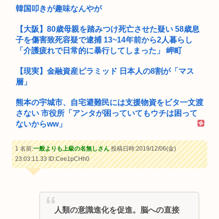
韓国叩きが趣味なんやが
【大阪】80歳母親を踏みつけ死亡させた疑い 58歳息
子を傷害致死容疑で逮捕 13~14年前から2人暮らし
「介護疲れで日常的に暴行してしまった」 岬町
【現実】金融資産ピラミッド 日本人の8割が「マス
層」
熊本の宇城市、自宅避難民には支援物資をビタ一文渡
さない 市役所「アンタが困っていてもウチは困って
ないからww」
1 名前:
一般よりも上級の名無しさん
投稿日時:2019/12/06(金)
23:03:11.33
ID:Cee1pCHh0
人類の意識進化を促進。脳への直接