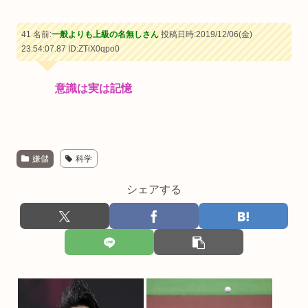
41 名前:
一般よりも上級の名無しさん
投稿日時:2019/12/06(金)
23:54:07.87
ID:ZTiX0qpo0
意識は実は記憶
嫌儲
科学
シェアする