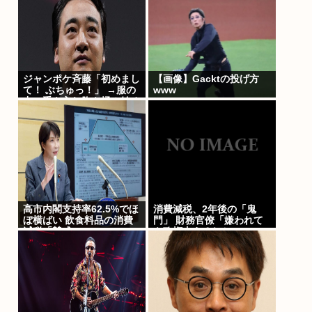
ジャンポケ斉藤「初めまし
【画像】Gacktの投げ方
て！ ぶちゅっ！」 →服の
www
中に手を入れ胸を揉み始め
る。 これ異常者だろ(´・
ω・`)
高市内閣支持率62.5%でほ
消費減税、2年後の「鬼
ぼ横ばい 飲食料品の消費
門」 財務官僚「嫌われて
減税「賛成」52.9%
も政権支えるしか」