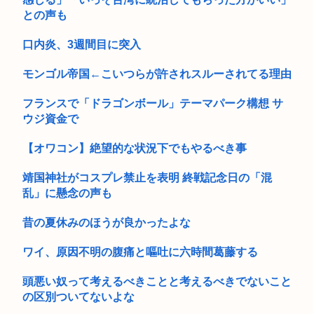
息子がウザすぎる。こいつのせいで嫁との日々が薄れてるんだ
との声も
けど…初...
口内炎、3週間目に突入
モンゴル帝国←こいつらが許されスルーされてる理由
フランスで「ドラゴンボール」テーマパーク構想 サ
ウジ資金で
【オワコン】絶望的な状況下でもやるべき事
靖国神社がコスプレ禁止を表明 終戦記念日の「混
乱」に懸念の声も
昔の夏休みのほうが良かったよな
ワイ、原因不明の腹痛と嘔吐に六時間葛藤する
頭悪い奴って考えるべきことと考えるべきでないこと
の区別ついてないよな