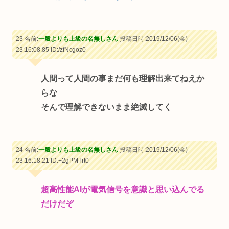
23 名前:
一般よりも上級の名無しさん
投稿日時:2019/12/06(金)
23:16:08.85
ID:/zfNcgoz0
人間って人間の事まだ何も理解出来てねえか
らな
そんで理解できないまま絶滅してく
24 名前:
一般よりも上級の名無しさん
投稿日時:2019/12/06(金)
23:16:18.21
ID:+2gPMTrt0
超高性能AIが電気信号を意識と思い込んでる
だけだぞ