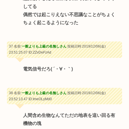
してる
偶然では起こりえない不思議なことがちょく
ちょく起こるようになった
37 名前:
一般よりも上級の名無しさん
投稿日時:2019/12/06(金)
23:51:25.07
ID:ZZvDeFzAd
電気信号だろ( ´・∀・｀)
38 名前:
一般よりも上級の名無しさん
投稿日時:2019/12/06(金)
23:52:13.47
ID:ImeOLyMd0
人間含め生物なんてただの地表を這い回る有
機物の塊