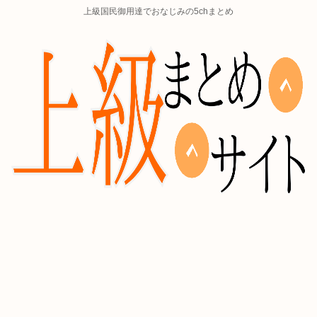
上級国民御用達でおなじみの5chまとめ