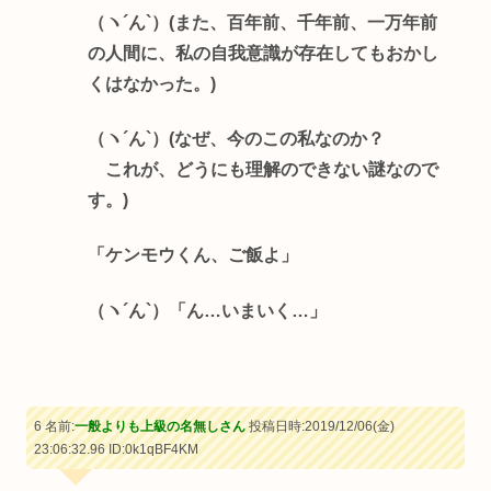
（ヽ´ん`）(また、百年前、千年前、一万年前
の人間に、私の自我意識が存在してもおかし
くはなかった。)
（ヽ´ん`）(なぜ、今のこの私なのか？
これが、どうにも理解のできない謎なので
す。)
「ケンモウくん、ご飯よ」
（ヽ´ん`）「ん…いまいく…」
6 名前:
一般よりも上級の名無しさん
投稿日時:2019/12/06(金)
23:06:32.96
ID:0k1qBF4KM