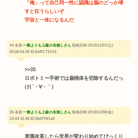
「俺」って自己同一性に認識は脳のどっか壊
すと狂うらしいぞ
宇宙と一体になるんだ
44 名前:
一般よりも上級の名無しさん
投稿日時:2019/12/07(土)
00:00:04.08
ID:KeRCT15Yd
>>35
ロボトミー手術では扁桃体を切除するんだっ
け( ´・∀・｀)
36 名前:
一般よりも上級の名無しさん
投稿日時:2019/12/06(金)
23:44:32.98
ID:/0pOYN1a0
意識改革したら世界が変わり始めてびっくり