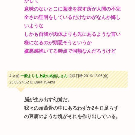
がして
意味のないとこに意味を探す所が人間の不完
全さの証明をしているだけなのがなんか悔し
いような
しかも自我が肉体よりも先にあるような言い
様になるのが頭悪そうというか
嫌悪感抱いてる時点で同類なんだろうけど
4 名前:
一般よりも上級の名無しさん
投稿日時:2019/12/06(金)
23:05:24.62
ID:Qar4HSAkM
脳が生み出す幻覚だ。
我々の頭蓋骨の中にあるわずか2キロ足らず
の豆腐のような塊がそれを作り出している。