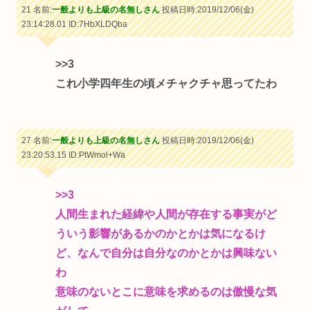
21 名前:
一般よりも上級の名無しさん
投稿日時:2019/12/06(金)
23:14:28.01
ID:7HbXLDQba
>>3
これ小学四年生の頃メチャクチャ思ってたわ
27 名前:
一般よりも上級の名無しさん
投稿日時:2019/12/06(金)
23:20:53.15
ID:PtWmol+Wa
>>3
人間生まれた経緯や人間が存在する事実がど
ういう影響があるかのかとかは気になるけ
ど、なんで自分は自分なのかとかは興味ない
わ
意味のないとこに意味を求めるのは傲慢な気