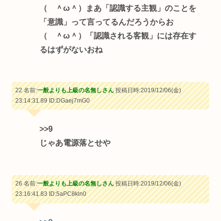
（ ＾ω＾）まあ「認識する主観」のことを
「意識」って言ってるんだろうからお
（ ＾ω＾）「認識される客観」には存在す
るはずがないおね
22 名前:
一般よりも上級の名無しさん
投稿日時:2019/12/06(金)
23:14:31.89
ID:DGaej7mG0
>>9
じゃあ電源落とせや
26 名前:
一般よりも上級の名無しさん
投稿日時:2019/12/06(金)
23:16:41.83
ID:5aPC8kln0