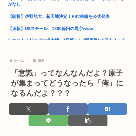
がなし
麻辣湯、必死にステマされるも日本人男性から見向きもされな
い
【朗報】佐野航大、新天地決定！PSV移籍を公式発表
性行為の同意のお勉強漫画が192.1万バズ！！！お前らもこれ
【速報】USスチール、1800億円の黒字www
で勉...
ショートスリーパー堀大輔、1日筋トレ3回風呂に6回も入って
中国父さん、熊本に10トンの支援を輸送！トランプは完全無視
いた
←これ
【群馬】みなかみ町 沢登り中の女性（56）が流され行方不明
西村ゆか氏がひろゆき新党に難色を示す理由「日本に戻るの怖
ホーム
嫌儲
に き...
い、日本...
「意識」ってなんなんだよ？原子
日本人、もう熊本震災のことを忘れ始める 居場所がなくて隅っ
ホモガキ、今年も晒される
この方...
が集まってどうなったら「俺」に
おばさん、電車内で「痴漢！痴漢！」と大騒ぎ
なるんだよ？？？
【台風15号】クルッた進路へ！茨城で上陸し栃木、群馬、新
潟、富山...
片山さつき、高市反逆罪で粛清へwww
【画像】今年のミスマガジンのJK達、これすべて同じような顔
【動画】高市早苗さん、広島の被爆者代表を睨みつけてしまい
に見え...
炎上
ヤバい、日本の「盆踊り」が外人にバレた 渋谷のど真ん中で行
民主党政権「トヨタですら赤字でした、中小企業はもっとヤバ
われた...