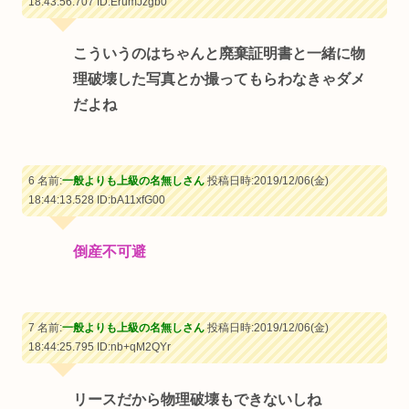
18:43:56.707
ID:ErumJzgb0
こういうのはちゃんと廃棄証明書と一緒に物
理破壊した写真とか撮ってもらわなきゃダメ
だよね
6 名前:
一般よりも上級の名無しさん
投稿日時:2019/12/06(金)
18:44:13.528
ID:bA11xfG00
倒産不可避
7 名前:
一般よりも上級の名無しさん
投稿日時:2019/12/06(金)
18:44:25.795
ID:nb+qM2QYr
リースだから物理破壊もできないしね