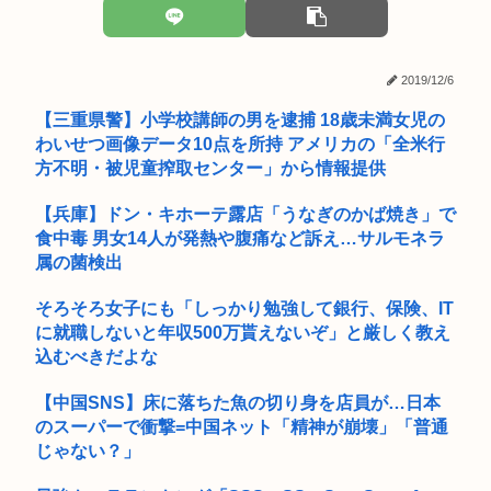
韓国サッカー協会、外国人審判員数十人に性的接待。羨ま死刑
ん「マ...
【朗報】ワンダンス作者、手描きアニメーションを投稿
2019/12/6
最近マジで9時間寝てるわ
【三重県警】小学校講師の男を逮捕 18歳未満女児の
部屋作りゲーム、確率で出現するイカを見るとクラッシュする
わいせつ画像データ10点を所持 アメリカの「全米行
不具合が...
方不明・被児童搾取センター」から情報提供
射殺されたオッサン、最近母を亡くして精神的ショックを受け
【兵庫】ドン・キホーテ露店「うなぎのかば焼き」で
ていたと...
食中毒 男女14人が発熱や腹痛など訴え…サルモネラ
属の菌検出
中学生「嫌儲では大卒が貧乏で、高卒が金持ちが多い 無能な大
卒の集...
そろそろ女子にも「しっかり勉強して銀行、保険、IT
路上で小学生に痴漢行為 男子高校生（16）逮捕
に就職しないと年収500万貰えないぞ」と厳しく教え
込むべきだよな
人生のレール外れたら一瞬で人生終わった！
【中国SNS】床に落ちた魚の切り身を店員が…日本
男性のプライドが高いと感じた瞬間
のスーパーで衝撃=中国ネット「精神が崩壊」「普通
じゃない？」