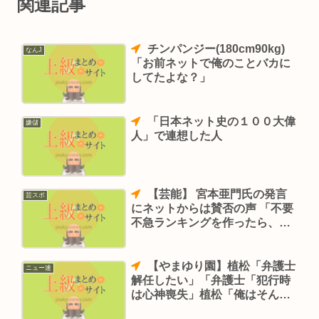
関連記事
チンパンジー(180cm90kg)
なんJ
「お前ネットで俺のことバカに
してたよな？」
「日本ネット史の１００大偉
嫌儲
人」で連想した人
【芸能】 宮本亜門氏の発言
芸スポ
にネットからは賛否の声 「不要
不急ランキングを作ったら、演
劇はかなり上位。生活が豊かな
上で成り立つ娯楽」
【やまゆり園】植松「弁護士
ニュー速
解任したい」「弁護士「犯行時
は心神喪失」植松「俺はそんな
主張してない」