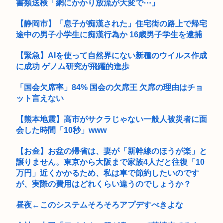
書類送検「網にかかり放流が大変で⋯」
【静岡市】「息子が痴漢された」住宅街の路上で帰宅
途中の男子小学生に痴漢行為か 16歳男子学生を逮捕
【緊急】AIを使って自然界にない新種のウイルス作成
に成功 ゲノム研究が飛躍的進歩
「国会欠席率」84% 国会の欠席王 欠席の理由はチョ
ット言えない
【熊本地震】高市がサクラじゃない一般人被災者に面
会した時間「10秒」www
【お金】お盆の帰省は、妻が「新幹線のほうが楽」と
譲りません。東京から大阪まで家族4人だと往復「10
万円」近くかかるため、私は車で節約したいのです
が、実際の費用はどれくらい違うのでしょうか？
昼夜←このシステムそろそろアプデすべきよな