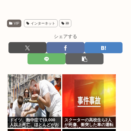
VIP
インターネット
神
シェアする
ドイツ、熱中症で10,000
スクーターの高校生ら2人
人以上死亡、ほとんどがお
が死傷、衝突した車の運転
前らと同年代で若者は元気
手を逮捕