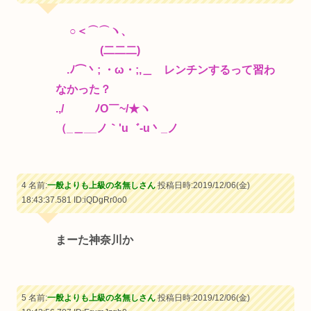
○＜⌒⌒ヽ、
(二二二)
.ﾉ⌒丶; ・ω・;,＿ レンチンするって習わ
なかった？
.,/ ﾉO￣~/★ヽ
（_＿__ノ｀'u゛-u丶_ノ
4 名前:
一般よりも上級の名無しさん
投稿日時:2019/12/06(金)
18:43:37.581
ID:iQDgRr0o0
まーた神奈川か
5 名前:
一般よりも上級の名無しさん
投稿日時:2019/12/06(金)