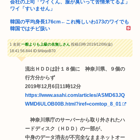
会社の上司「ワイくん、服が臭いって苦情来てるよ」
ワイ「すいません」
韓国の平均身長176cm←これ悔しいわ173のワイでも
韓国ではチビ扱い
1 名前:
一般よりも上級の名無しさん
投稿日時:2019/12/06(金)
18:41:56.844
ID:IIAbqoB70
流出ＨＤＤは計１８個に 神奈川県、９個の
行方分からず
2019年12月6日11時12分
https://www.asahi.com/articles/ASMD63JQ
WMD6ULOB00B.html?iref=comtop_8_01
神奈川県庁のサーバーから取り外されたハ
ードディスク（ＨＤＤ）の一部が、
中身のデータ消去が不完全なままネットオー