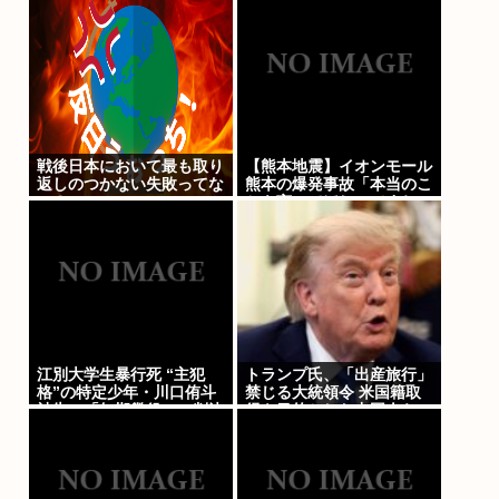
戦後日本において最も取り
【熊本地震】イオンモール
返しのつかない失敗ってな
熊本の爆発事故「本当のこ
に？
とを言ってほしいですね。
隠さずに」遺族語る
江別大学生暴行死 “主犯
トランプ氏、「出産旅行」
格”の特定少年・川口侑斗
禁じる大統領令 米国籍取
被告に「無期懲役」の判決
得を目的とした中国人らの
当時17歳少年に「懲役30
渡米を問題視
年」の判決