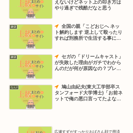
えないけどネット上の叩き方は
やり過ぎで残酷だなと思う
全国の親「こどおじへ ネッ
嫌儲
ト解約します 逆上して殴ったり
すれば刑務所で生活する事にな
る。刑務所ではネットはできな
い。働きましょう｣
セガの「ドリームキャスト」
嫌儲
が失敗した理由がガチでわから
んのだが何が原因なの？プレス
テより綺麗で標準でネット接続
機能あったんだぜ
鳩山由紀夫(東大工学部卒ス
なんJ
タンフォード大学博士)「お前ネ
ットで俺の悪口言ってたよな？
学歴は？」
広瀬すずがすっかりおばさん顔で用済