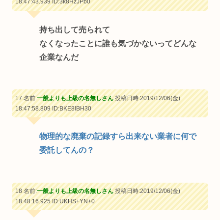
18:47:43.939
ID:3k8HzJPb0
持ち出して売られて
なくなったことに誰も気づかないってどんな
企業なんだ
17 名前:
一般よりも上級の名無しさん
投稿日時:2019/12/06(金)
18:47:58.809
ID:BKE8lBH30
物理的な廃棄の記録すら出来ない業者に何で
委託してんの？
18 名前:
一般よりも上級の名無しさん
投稿日時:2019/12/06(金)
18:48:16.925
ID:UKHS+YN+0