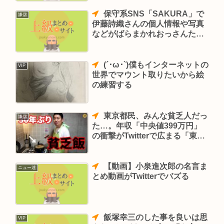
保守系SNS「SAKURA」で
嫌儲
伊藤詩織さんの個人情報や写真
などがばらまかれおっさんたち
で品評会してる模様
(´･ω･`)僕もインターネットの
VIP
世界でマウント取りたいから絵
の練習する
東京都民、みんな貧乏人だっ
嫌儲
た…。年収「中央値399万円」
の衝撃がTwitterで広まる「東京
住んでるやつバカじゃん」
【動画】小泉進次郎の名言ま
ニュー速
とめ動画がTwitterでバズる
飯塚幸三のした事を良いは思
VIP