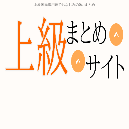
上級国民御用達でおなじみの5chまとめ