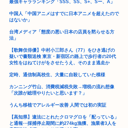
最強キャラランキング「SSS、SS、S+、Sー、A」
中国人「中国アニメはすでに日本アニメを超えたので
はないか」
台湾メディア「態度の悪い日本の店員を黙らせる方
法」
【歌舞伎俳優】中村小三郎さん（77）をひき逃げの
疑いで書類送検 東京・新宿区の路上で歩行者の20代
女性をはねてけがをさせたうえ、そのまま逃走か
定時、通信制高校生、大量に自殺していた模様
カンニング竹山、消費税減税失敗→増税の流れ想像
「次誰が総理やりたいと思います？」
うんち移植でアレルギー改善 人間では初の実証
【高知県】違法にとれたクロマグロを「配っている」
と通報⋯採捕停止期間に約274kg漁獲、漁業者3人を