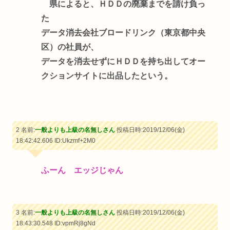
県によると、ＨＤＤの廃棄までを請け負っ
た
データ消去会社ブロードリンク（東京都中央
区）の社員が、
データを消去せずにＨＤＤを持ち出してオー
クションサイトに出品したという。
2 名前:
一般よりも上級の名無しさん
投稿日時:2019/12/06(金)
18:42:42.606
ID:Ukzmf+2M0
ふーん エッジじゃん
3 名前:
一般よりも上級の名無しさん
投稿日時:2019/12/06(金)
18:43:30.548
ID:vpmRj8gNd