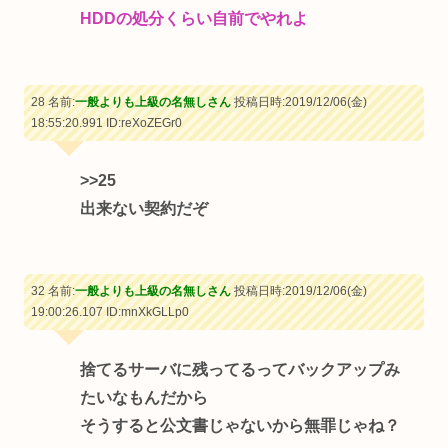
HDDの処分くらい自前でやれよ
28 名前:
一般よりも上級の名無しさん
投稿日時:2019/12/06(金)
18:55:20.991
ID:reXoZEGr0
>>25
出来ない契約だぞ
32 名前:
一般よりも上級の名無しさん
投稿日時:2019/12/06(金)
19:00:26.107
ID:mnXkGLLp0
捨てるサーバに残ってるってバックアップみ
たいなもんだから
そうすると公文書じゃないから無罪じゃね？