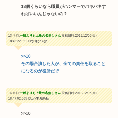
18個くらいなら職員がハンマーでバキバキす
ればいいんじゃないの？
13 名前:
一般よりも上級の名無しさん
投稿日時:2019/12/06(金)
18:46:22.951
ID:gHjjghYgp
>>10
その場合潰した人が、全ての責任を取ること
になるのが役所だぞ
14 名前:
一般よりも上級の名無しさん
投稿日時:2019/12/06(金)
18:47:02.565
ID:qfMKJEPda
>>10