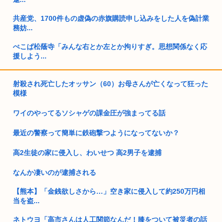
共産党、1700件もの虚偽の赤旗購読申し込みをした人を偽計業
務妨...
ぺこぱ松蔭寺「みんな右とか左とか拘りすぎ。思想関係なく応
援しよう...
【甲子園】青森山田が暑さ対策でユニ一新 ボタン廃止でTシャ
射殺され死亡したオッサン（60）お母さんが亡くなって狂った
ツ素材...
模様
わーくに、韓国どころか台湾にすら輸出額で負ける
ワイのやってるソシャゲの課金圧が強まってる話
菅直人元総理、再評価されるwww
最近の警察って簡単に鉄砲撃つようになってないか？
【正論】中国政府「日本は原爆の被害者面を辞め、原爆が落と
された原...
高2生徒の家に侵入し、わいせつ 高2男子を逮捕
童貞ワイ、バイト先のJDに飲みに誘われる！
なんか凄いのが逮捕される
【韓国】W杯や五輪の予選で外国人審判に性接待をしたことが
【熊本】「金銭欲しさから…」空き家に侵入して約250万円相
判明
当を盗...
ネトウヨ「高市さんは人工関節なんだ！膝をついて被災者の話
ネトウヨってもはや障がい者だよな