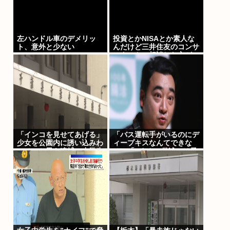
左ハンドル車のデメリッ
投資とかNISAとか素人な
ト、意外と少ない
んだけど三井住友のコンサ
ルタントに相談した方がい
いのか？
「インコを見せてあげる」
「バス運転手がいるのにデ
少女を公園内に誘い込みわ
ィープキスなんてできな
いせつか男を逮捕。小学生
い」「Aさんの供述には矛
2人に見せて触らせる
盾点」元ジャンポケ斉藤慎
二側が主張した「同意があ
った」理由