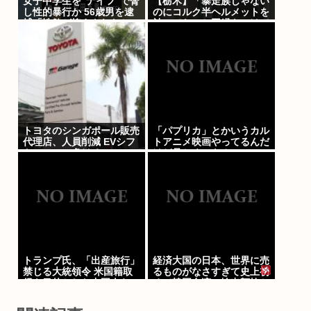
女子中学生を”ナイフ”で脅
【栃木】「暴走族じゃない
し性的暴行か 56歳男を逮
のにコルク半ヘルメットを
捕「性欲が抑えきれなかっ
被ってた」と因縁をつけて
た」 千葉
暴行 少年らと父親を傷害
の疑いで逮捕
トヨタのシンガポール販売
「パプリカ」とかいうカル
代理店、人員削減 EVシフ
トアニメ映画やってるんだ
トでBYDに負ける。
けど見とくべき？
トランプ氏、「出産旅行」
経済大国の日本、世界に売
禁じる大統領令 米国籍取
るものがなさすぎて史上初
得を目的とした中国人らの
めて韓国台湾に輸出額抜か
渡米を問題視
され置いてけぼりwww