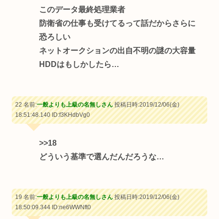
このデータ最終処理業者
防衛省の仕事も受けてるって話だからさらに
恐ろしい
ネットオークションの出自不明の謎の大容量
HDDはもしかしたら…
22 名前:
一般よりも上級の名無しさん
投稿日時:2019/12/06(金)
18:51:48.140
ID:f3KHdbVg0
>>18
どういう基準で選んだんだろうな…
19 名前:
一般よりも上級の名無しさん
投稿日時:2019/12/06(金)
18:50:09.344
ID:ne6WWNft0