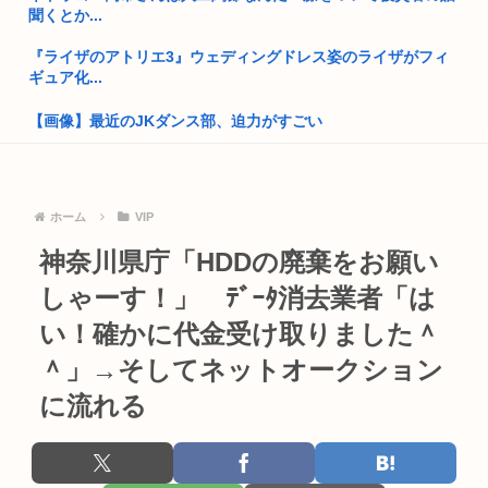
聞くとか...
自殺したキャバ嬢の画像www
『ライザのアトリエ3』ウェディングドレス姿のライザがフィ
ギュア化...
高市早苗政権「円安ホクホクゥ！財政健全化は目指さない！で
も介入は...
【画像】最近のJKダンス部、迫力がすごい
日本人、イオンに大行列…
【ドッジ弾子】名前変わってよかったね 女の子キャラに付け
る名前じ...
女「ガルガル期はホルモンバランスの影響で仕方ないの」 男
「ふ~ん...
ホーム
VIP
【悲報】1ドル158円
日本、高市コイン救済でアメリカにアルゼンチンと同列扱いさ
神奈川県庁「HDDの廃棄をお願い
れていた
面白いシューティングゲーム教えろ
しゃーす！」 ﾃﾞｰﾀ消去業者「は
トランプ「結局のところ(次期大統領選で)私たちはJ.D.(バン
【画像あり】このままだとヌード写真晒されるかもしれない
い！確かに代金受け取りました＾
ス...
⇒！！
＾」→そしてネットオークション
「おっさんの自堕落な生活を美少女にやらせるアニメ」、増え
【画像】パン線透けまくってるOLさんの尻たまらんwww
すぎてフ...
に流れる
早稲田大生、複数名がゴールドカードのポイント詐欺で無銭飲
韓国人「竹田恒泰とか36親等を養子に迎えるなら天皇の血を吸
食
って産...
B’z「重いマーシャル運んでた腰の痛みまだ覚えてるの」俺く