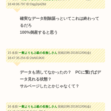
18:46:06.797
ID:OqgZq4Z8d
確実なデータ削除謳っといてこれは終わって
るだろ
100%倒産すると思う
15 名前:
一般よりも上級の名無しさん
投稿日時:2019/12/06(金)
18:47:35.254
ID:2IxNOJK/0
データも消してなかったの？ PCに繋げばデ
ータ見れる状態？
サルベージしたとかじゃなくて？
16 名前:
一般よりも上級の名無しさん
投稿日時:2019/12/06(金)