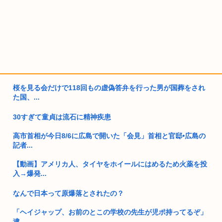
桜を見る会だけで118回もの虚偽答弁を行った男が国葬をされ
た国、...
30すぎて童貞は流石に精神疾患
高市首相が今日8/6に広島で開いた「会見」首相と官邸•広島の
記者...
【動画】アメリカ人、タイヤをホイールにはめるため火薬を投
入→爆発...
なんで日本って原爆落とされたの？
「ヘイジャップ、お前のとこの学校の先生が児ポ持ってるぞ」
逮...