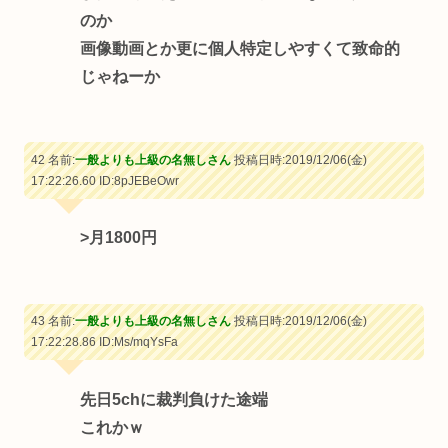
のか
画像動画とか更に個人特定しやすくて致命的
じゃねーか
42 名前:
一般よりも上級の名無しさん
投稿日時:2019/12/06(金)
17:22:26.60
ID:8pJEBeOwr
>月1800円
43 名前:
一般よりも上級の名無しさん
投稿日時:2019/12/06(金)
17:22:28.86
ID:Ms/mqYsFa
先日5chに裁判負けた途端
これかｗ