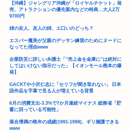
【沖縄】ジャングリア沖縄が「ロイヤルチケット」発
お弁当屋さん、消費税が１％になっても価格は据え置く決意
売、アトラクションの優先案内などの特典…大人2万
www
9700円
【画像】元NMBアイドルさん、表情もカラダもS♡X女になっ
姉の友人、友人の姉、エ口いのどっち？
てしま...
エスパー魔美が父親のデッサン練習のためにヌードに
【困惑】資産7億円あるのに、移動も食事も服も株主優待生活
なってた理由www
【驚愕】森泉のバニーガール姿、意外とクるwww (※画像あ
り)
企業防災に詳しい弁護士「”売上金を金庫に”は絶対に
してはいけない指示だった」【イオンモール熊本の爆
ケツで売れててプロゲーマーと結婚したグラドル、息子の「自
発】
閉スペク...
GACKTや小沢仁志に「セリフが聞き取れない」 日本
8歳から13歳までの少年19人にわいせつな行為→懲役15年の判
語作品を字幕で見る人が増えている背景
決
可愛すぎるおむすび屋さん（28）、新店舗に4000万円クラフ
6月の消費支出-3.3%で7か月連続マイナス 総務省「貯
ァン...
蓄に回っている可能性」
米卸、ブチギレ「国民が米を買わないせいで84%も減益したん
落合博満の晩年の成績(1991-1998)、ギリ擁護できる
だが？...
www