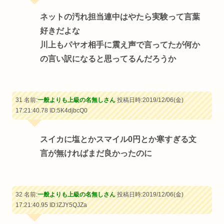
ネットの汚れ担当連中はやたら実験って言葉
好きだよな
川上もパヤオ相手に震え声で言ってたが何か
の言い訳になると思ってるんだろうか
31 名前:
一般よりも上級の名無しさん
投稿日時:2019/12/06(金)
17:21:40.78
ID:5K4djbcQ0
スイカに塩とかスマイル0円とか寒すぎる文
言が無ければまだ良かったのに
32 名前:
一般よりも上級の名無しさん
投稿日時:2019/12/06(金)
17:21:40.95
ID:lZJY5QJZa