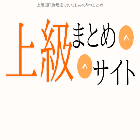
上級国民御用達でおなじみの5chまとめ