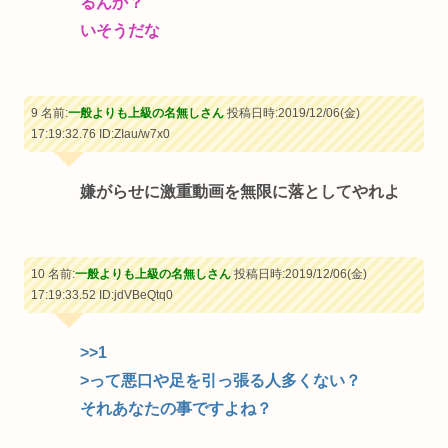
るんか？
いそうだな
9 名前:
一般よりも上級の名無しさん
投稿日時:2019/12/06(金)
17:19:32.76
ID:ZIau/w7x0
嫌がらせに激重動画を無限に落としてやれよ
10 名前:
一般よりも上級の名無しさん
投稿日時:2019/12/06(金)
17:19:33.52
ID:jdVBeQtq0
>>1
>って悪口や足を引っ張る人多くない？
それあなたの事ですよね？