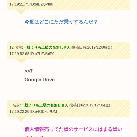
17:19:21.75
ID:biDZQPtu0
今度はどこにただ乗りするんだ？
12 名前:
一般よりも上級の名無しさん
投稿日時:2019/12/06(金)
17:19:52.68
ID:a7LFWplP0
>>7
Google Drive
8 名前:
一般よりも上級の名無しさん
投稿日時:2019/12/06(金)
17:19:22.26
ID:e4QDkePUM
個人情報売ってた奴のサービスにはまる奴い