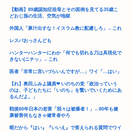
竹田天皇、小学生に「Snow Manに女がいたらSnow Man...
【動画】89歳認知症祖母とその面倒を見てる35歳こ
どおじ孫の生活、空気が地獄
外国人「豚汁出すな！イスラム教に配慮しろ」←これ
レスバおっさんども
ハンターハンターにわか「何でも切れる刀は具現化で
きない(ニチッ」←これ
医者「非常に言いづらいんですが…」ワイ「…はい」
【れ】奥田ふみよ議員❤‍ いのちの党「政治っていう
のは、子どもたちに「いのち」を繋いでいくためにあ
るんだよ。」
戦後80年日本の老害「我々は被爆者！」←80年も健
康被害何もなきゃ健常者やろ
暇だから『はい』『いいえ』で答えられる質問でワイ