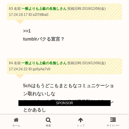
63 名前:
一般よりも上級の名無しさん
投稿日時:2019/12/06(金)
17:24:19.17
ID:sZI76fba0
>>1
tumblrパクる宣言？
64 名前:
一般よりも上級の名無しさん
投稿日時:2019/12/06(金)
17:24:24.22
ID:gz6yAa7v0
5chはもうどこもまともなコミュニケーショ
ン取れないしな
カスみたいな荒らしが365日常駐してるスレ
SPONSOR
とかあるし
有料のSNSなら民度も高くていいんじゃね？
ホーム
検索
トップ
サイドバー