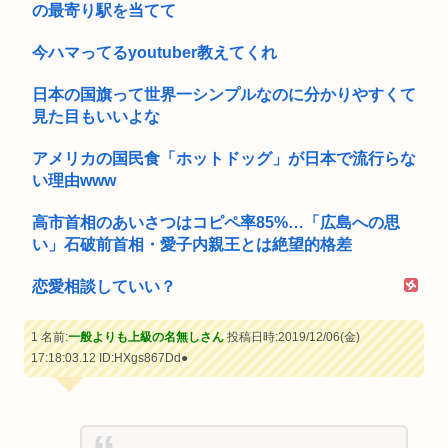
の最寄り駅を当てて
今ハマってるyoutuber教えてくれ
日本の国旗って世界一シンプルなのに分かりやすくて
見た目もいいよな
アメリカの国民食「ホットドッグ」が日本で流行らな
い理由www
高市首相のあいさつはコピペ率85%…「広島への思
い」石破前首相・愛子内親王とは絶望的格差
恋愛相談していい？
1 名前:
一般よりも上級の名無しさん
投稿日時:2019/12/06(金)
17:18:03.12
ID:HXgs867Dd●