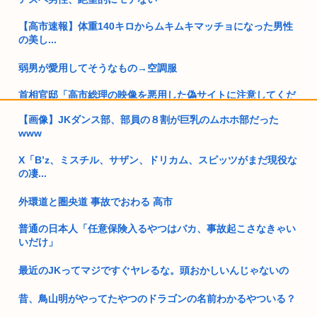
【高市速報】体重140キロからムキムキマッチョになった男性
の美し...
弱男が愛用してそうなもの→空調服
首相官邸「高市総理の映像を悪用した偽サイトに注意してくだ
さい」
【画像】JKダンス部、部員の８割が巨乳のムホホ部だった
www
【悲報動画】Claude、Z世代使用率ゼロパーセントを記録する
X「B’z、ミスチル、サザン、ドリカム、スピッツがまだ現役な
部下♀（23）「彼氏と同棲してます」 係長ワイ（36歳童貞）
の凄...
「え...
外環道と圏央道 事故でおわる 高市
高市政府「原油調達コストはみんなで負担してもらうわよ！」
普通の日本人「任意保険入るやつはバカ、事故起こさなきゃい
「わしは大家さんだから」「私も大家さん」「おいらも」「わ
いだけ」
しもじゃ...
最近のJKってマジですぐヤレるな。頭おかしいんじゃないの
【高市】「フキハラのプロ」高市早苗のほっぺたをプクッと膨
らませて...
昔、鳥山明がやってたやつのドラゴンの名前わかるやついる？
愛国保守「日本人を減らし海外投資の利益でBIやって日本人は