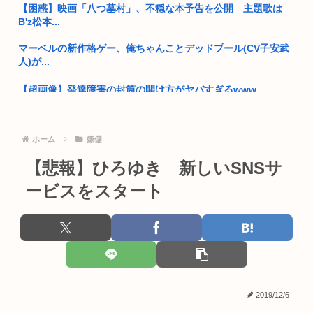
【困惑】映画「八つ墓村」、不穏な本予告を公開 主題歌は
遊んで...
B'z松本...
なんだか『一般人』がどんどん貧しくなってない？いい加減、
マーベルの新作格ゲー、俺ちゃんことデッドプール(CV子安武
僕みたい...
人)が...
高市早苗の消費税減税、93%が「賛成」www
【超画像】発達障害の封筒の開け方がヤバすぎるwww
ロシア軍、キエフ州にある物流倉庫総面積の50%以上を破壊し
「暴走族じゃないのにコルク半ヘルメットを被ってた」と因縁
てしま...
つけて暴...
ホーム
嫌儲
国家情報局のスパイ通報フォーム、マイクロソフト365だった
www
NIKKEにペルソナが参戦か！？
【悲報】ひろゆき 新しいSNSサ
障害年金受給大学生ワイ、就活や院試に必死な同期を高みの見
【人類滅亡】テスト中のAIの脱走が相次ぐ。今度は中国AI
ービスをスタート
物www
高市首相、出張マッサージへ
元区議団長 「共産党は義援金を被災地に持ってはいく。が、持
って行...
【熊本地震】厚労省「被災者に10万円貸し付けます」
俺「…」担任「…くん！俺くん！ちゃんと授業聞いてって何度
【画像】小池百合子×高市早苗
m」俺「...
【高市】ゴラム(56歳)、女子中学生をナイフで脅し性的暴行
2019/12/6
39歳手取り21万ってヤバいのか？
「性...