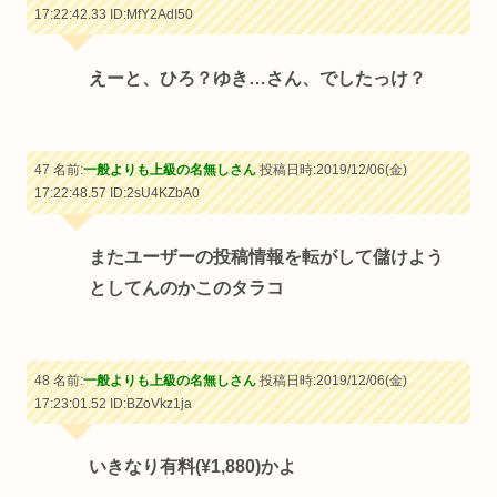
17:22:42.33
ID:MfY2AdI50
えーと、ひろ？ゆき…さん、でしたっけ？
47 名前:
一般よりも上級の名無しさん
投稿日時:2019/12/06(金)
17:22:48.57
ID:2sU4KZbA0
またユーザーの投稿情報を転がして儲けよう
としてんのかこのタラコ
48 名前:
一般よりも上級の名無しさん
投稿日時:2019/12/06(金)
17:23:01.52
ID:BZoVkz1ja
いきなり有料(¥1,880)かよ