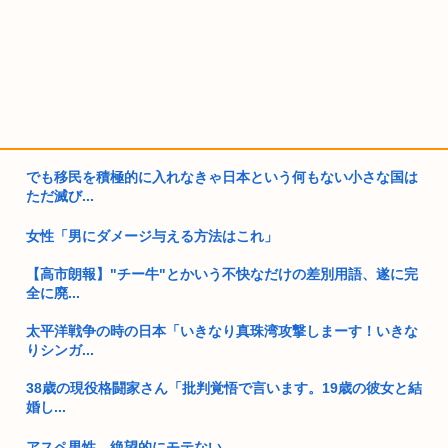
でも移民を積極的に入れなきゃ日本という何もない小さな国は
ただ滅び...
女性「男にダメージ与える方法はこれ」
【高市朗報】"チー牛"とかいう不快なだけの差別用語、遂に完
全に廃...
太平洋戦争の時の日本「いきなり真珠湾攻撃しまーす！いきな
りシンガ...
38歳の現役格闘家さん「批判覚悟で言います。19歳の彼女と結
婚し...
アスペ男性、絶望的にモテない