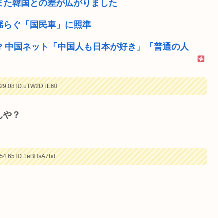
また韓国との差が広がりました
で揺らぐ「国民車」に照準
? 中国ネット「中国人も日本が好き」「普通の人
29.08
ID:uTW2DTE60
んや？
54.65
ID:1eBHsA7hd