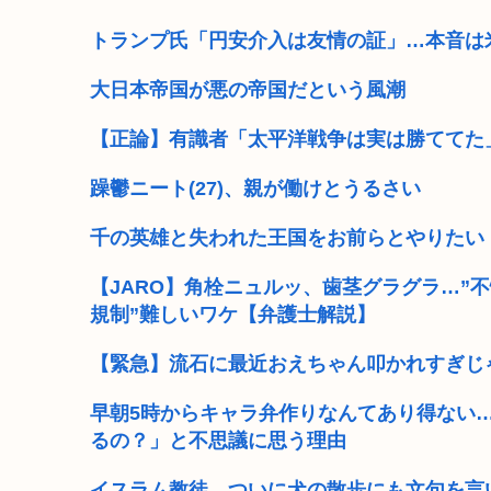
女子スポーツ←性的魅力以外男子スポーツの下位互
トランプ氏「円安介入は友情の証」…本音は
割とマジで年収400以下の人ってどう暮らしてるの？こ
大日本帝国が悪の帝国だという風潮
日本、トイレットペーパー輸入44%増 輸入品の7割が中
【正論】有識者「太平洋戦争は実は勝ててた
外国人が政治家になると禁止する必要ある？
躁鬱ニート(27)、親が働けとうるさい
【原爆の日】へいわをかえせ
千の英雄と失われた王国をお前らとやりたい
生活保護で毎月8万くらい貯金してるw
【JARO】角栓ニュルッ、歯茎グラグラ…”
規制”難しいワケ【弁護士解説】
【画像】広島市長のスピーチを聞いてる時の高市早苗
【緊急】流石に最近おえちゃん叩かれすぎじ
早朝5時からキャラ弁作りなんてあり得ない
るの？」と不思議に思う理由
イスラム教徒、ついに犬の散歩にも文句を言