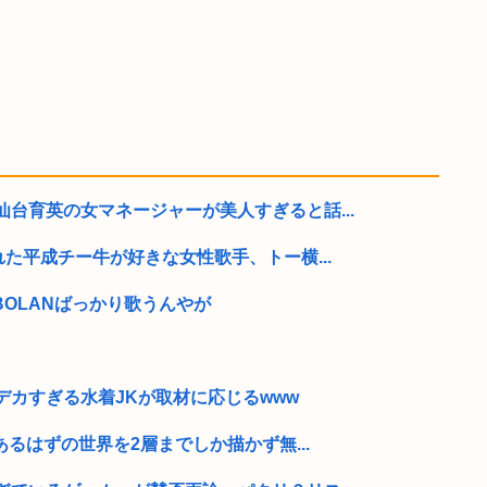
台育英の女マネージャーが美人すぎると話...
れた平成チー牛が好きな女性歌手、トー横...
BOLANばっかり歌うんやが
デカすぎる水着JKが取材に応じるwww
あるはずの世界を2層までしか描かず無...