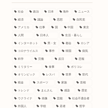
社会
政治
日本
海外
ニュース
経済
議論
思想
自民党
アメリカ
仕事
国
中国
東京
人間
日本人
生活・暮らし
インターネット
男・女
都会
ロシア
コロナウイルス
事件
韓国
病気
科学
労働
反日
悲報
ミリタリー
食事
ポリコレ
オリンピック
レスバ
世界
世代
税金
スポーツ
家族
首相
トレンド
まんさん
感染
歴史
ウクライナ
画像
芸能
社会不適合者
外国人
学校
若者
哲学