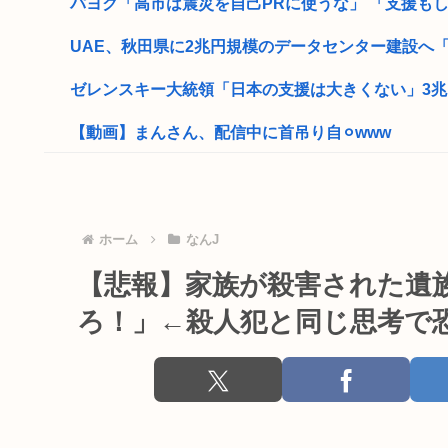
パヨク「高市は震災を自己PRに使うな」 「支援もして
UAE、秋田県に2兆円規模のデータセンター建設へ「少
ゼレンスキー大統領「日本の支援は大きくない」3兆円
【動画】まんさん、配信中に首吊り自⚪︎www
【高市】自衛隊入隊者「左派と日本を批判する奴と日本
「安倍晋三」「麻生太郎」「石原慎太郎」「高市早苗」
ホーム
なんJ
日本人中学教師の男を逮捕。tiktokで踊る顔見知りの14
【悲報】家族が殺害された遺
存在しない県作ってフェミガキども騙すぞ
ろ！」←殺人犯と同じ思考で
元ジャングル斉藤の被害女性「事件で知名度を上げてバ
株式投資、若年男性の自信喪失の原因に。6割超が「人
【画像】オタク「実際にプレイしたらわかるけどライザ