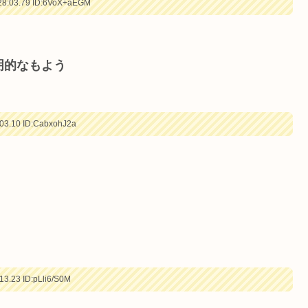
8:03.79
ID:6VoX+aEGM
明的なもよう
03.10
ID:CabxohJ2a
13.23
ID:pLli6/S0M