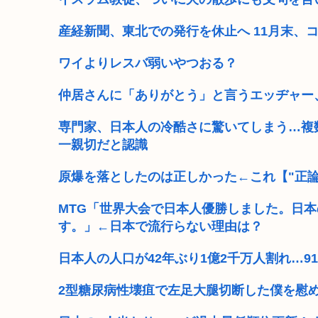
産経新聞、東北での発行を休止へ 11月末、
ワイよりレスバ弱いやつおる？
仲居さんに「ありがとう」と言うエッヂャー
専門家、日本人の冷酷さに驚いてしまう…複
一親切だと認識
原爆を落としたのは正しかった←これ【"正論
MTG「世界大会で日本人優勝しました。日
す。」←日本で流行らない理由は？
日本人の人口が42年ぶり1億2千万人割れ…91
2型糖尿病性壊疽で左足大腿切断した僕を慰