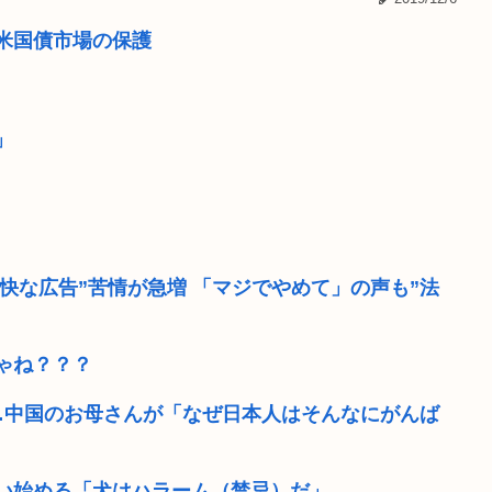
換という事実
レトロゲーバブル、限界突破
米国債市場の保護
の人たちが自...
【コンゴ】エボラ出血熱、感
国産 ネト...
【高額療養費】パブコメに
」
【画像】漫画「サンキュー
放火って燃やされる側にも
音楽愛好家「クラシック音楽
不快な広告”苦情が急増 「マジでやめて」の声も”法
の顔www
熊本人、普通に会社に行っ
ゃね？？？
…中国のお母さんが「なぜ日本人はそんなにがんば
い始める「犬はハラーム（禁忌）だ」