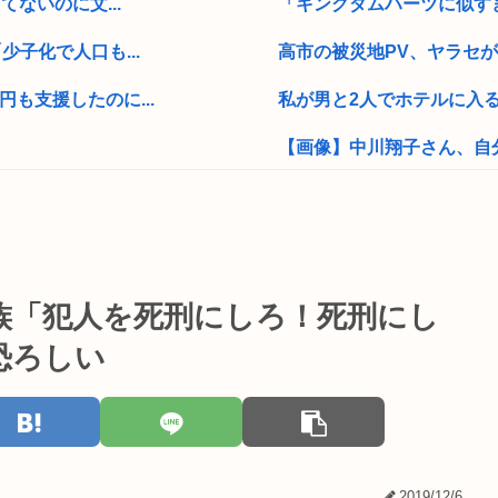
ないのに文...
「キングダムハーツに似すぎ
子化で人口も...
高市の被災地PV、ヤラセが
も支援したのに...
私が男と2人でホテルに入る
【画像】中川翔子さん、自分
を嫌う奴は許さ...
性犯罪って全部無罪でよく
 無礼講なら誰...
【動画】FC版ドラクエ4の
歳に対...
ヤバいコインパーキングが
族「犯人を死刑にしろ！死刑にし
【悲報】中国、ガチで逝くw
恐ろしい
ウムクーヘン売...
冥王計画ゼオライマーさんた
生の敗者」自認...
「日本製メモリ」に世界中から
は友達って感じ...
東大数学科首席なんだけど、
2019/12/6