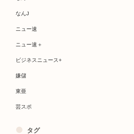
… 日本のゲームが資産になる時代到来 ...
なんJ
染3600人 過去最大の流行に
ニュー速
5千件 負担増巡り反対殺到
ニュー速＋
ピッチ」6巻の表紙の絵www
ビジネスニュース+
問題あるわけだし、無罪でよくね？
のオーケストラはガラガラなのに、ゲーム...
嫌儲
てることが判明www
東亜
芸スポ
タグ