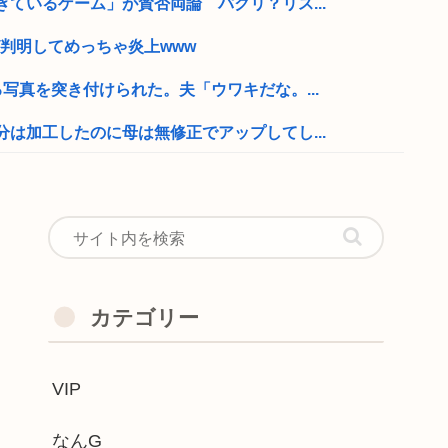
ているゲーム」が賛否両論 パクリ？リス...
判明してめっちゃ炎上www
写真を突き付けられた。夫「ウワキだな。...
は加工したのに母は無修正でアップしてし...
ね？
ラナルータの演出が凄いと話題。ファミコ...
見つかる
ww
カテゴリー
った2回のスパロボ参戦で大人気ロボ作品...
VIP
注文殺到、1兆5000億円で工場増築...
家庭教師先でトラブって大学やめることに...
なんG