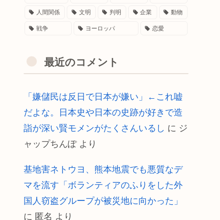
人間関係
文明
判明
企業
動物
戦争
ヨーロッパ
恋愛
最近のコメント
「嫌儲民は反日で日本が嫌い」←これ嘘
だよな。日本史や日本の史跡が好きで造
詣が深い賢モメンがたくさんいるし
に
ジ
ャップちんぽ
より
基地害ネトウヨ、熊本地震でも悪質なデ
マを流す「ボランティアのふりをした外
国人窃盗グループが被災地に向かった」
に
匿名
より