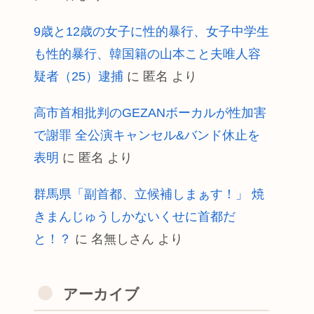
9歳と12歳の女子に性的暴行、女子中学生
も性的暴行、韓国籍の山本こと夫唯人容
疑者（25）逮捕
に
匿名
より
高市首相批判のGEZANボーカルが性加害
で謝罪 全公演キャンセル&バンド休止を
表明
に
匿名
より
群馬県「副首都、立候補しまぁす！」 焼
きまんじゅうしかないくせに首都だ
と！？
に
名無しさん
より
アーカイブ