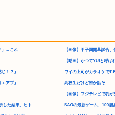
？」←これ
【画像】甲子園開幕試合、仙
【動画】かつてYUIと呼ば
感じ！？」
ワイの上司がカラオケでT-
はエアプ」
高校生だけど誰か話そ
【画像】フジテレビで乳が
した結果、ヒト...
SAOの最新ゲーム、100層