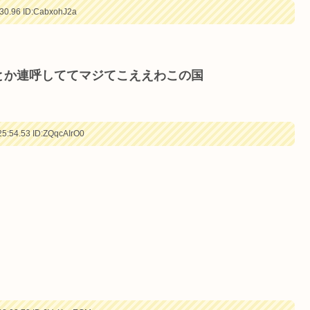
30.96
ID:CabxohJ2a
とか連呼しててマジてこええわこの国
5:54.53
ID:ZQqcAIrO0