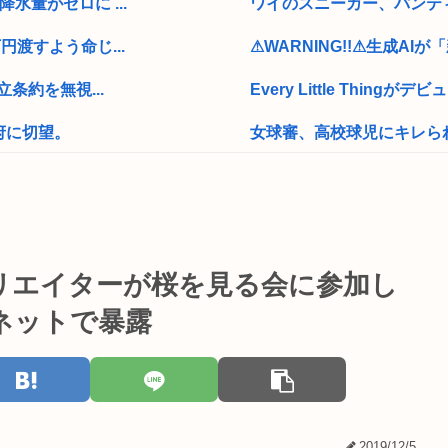
量がゼロに ...
ワイのスニーカー、パンテ
渡すよう命じ...
⚠WARNING!!⚠生成AI
条約を無視...
Every Little Thingが
府に切望。
女球審、高校球児にキレら
したらええ？
髭剃りの替え刃って高過ぎ
つらどうす...
【デラウェア】若者2人を
【画像あり】弊社の女性社
リエイターが桜を見る会に参加し
この状況で移民に反対する
とネットで暴露
ラングを流行ら...
【高市】 ちいかわの映画館
警視庁「車カスの飯塚幸三を
ア滅亡させられ...
【悲報】Jリーグさん、誰も
2019/12/5