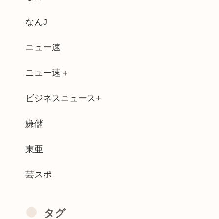
、ドリカム、スピッツがまだ現役なの凄...
なんJ
ん」が16人いることが判明
ニュー速
た歯磨きキャンセル界隈が流行ってしまう。
ニュー速＋
ックマンXのカッカッカッカって壁登る...
ビジネスニュース+
ッ◯スワーカー）の数と割合」反論「そん...
だな
嫌儲
んでもないものをアップしてしまいコメ欄...
東亜
芸スポ
タグ