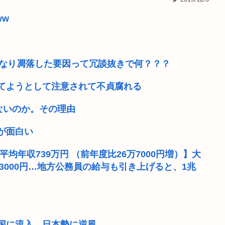
勤続28年...
X「B’z、ミスチル、サザン
ww
して合ってる...
インドネシアに「ドラえも
風呂キャンセル界隈を超え
きなり凋落した要因って冗談抜きで何？？？
からそうめんつ...
「現金1000万円」or「ロ
てようとして注意されて不貞腐れる
到底承服できな...
【悲報】「世界の売春婦（セ
ないのか。その理由
持ち向けの別...
中学生の射精ってすごいん
が面白い
00%なの...
【驚愕】インスタ女さん、と
平均年収739万円 （前年度比26万7000円増）】大
8万3000円…地方公務員の給与も引き上げると、1兆
興国に流入、日本勢に逆風