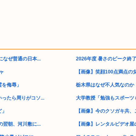
なぜ普通の日本...
2026年度 暑さのピーク終
ャ
【画像】笑顔100点満点の
霊を侮辱」
栃木県はなぜ不人気なのか
たら周りがコソ...
大学教授「勉強もスポーツも
ど」
【画像】今のクソガキ共、こ
翌朝、河川敷に...
【画像】レンタルビデオ屋の