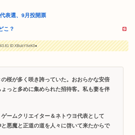
代表選、9月投開票
どこ？
43.81
ID:XBubYXeK0●
きの桜が多く咲き誇っていた。おおらかな安倍
ちょっと多めに集められた招待客。私も妻を伴
くゲームクリエイター＆ネトウヨ代表として
神と悪魔と正道の道を人々に啓いて来たからで