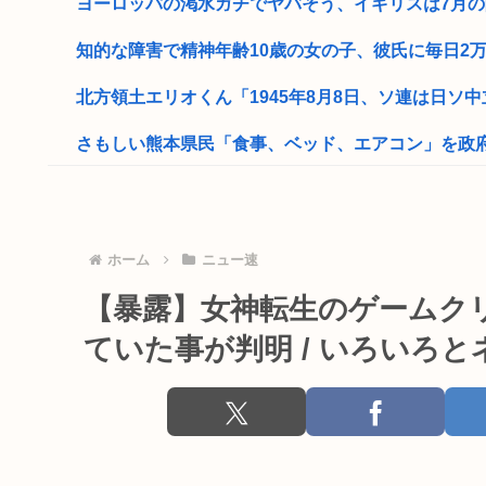
ヨーロッパの渇水ガチでヤバそう、イギリスは7月の降水
知的な障害で精神年齢10歳の女の子、彼氏に毎日2万円
北方領土エリオくん「1945年8月8日、ソ連は日ソ中立
さもしい熊本県民「食事、ベッド、エアコン」を政
風俗にハマり過ぎて貯金が全く出来ないんやがどう
35歳の中年男性の独身率。40%だったwwwすま●こい
ホーム
ニュー速
一生独身ってめちゃめちゃ気楽だな
【暴露】女神転生のゲームク
日本人、朝食が550円に…
ていた事が判明 / いろいろ
【画像】女さん、今度は「ガルガル期」というネットス
靖国神社、軍服コスプレでの参拝を禁止へ
【高市】トランプ「イランが核入手したら2分でイタリ