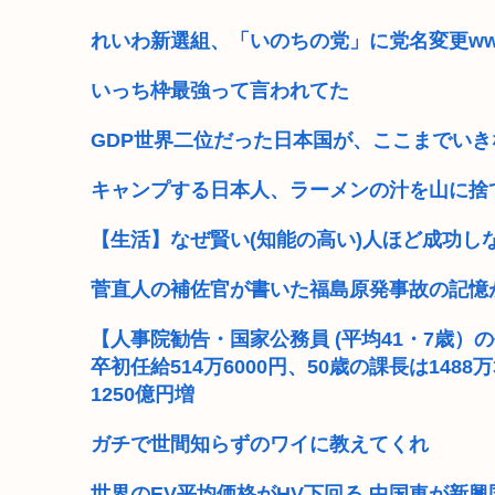
【衝撃】国家公務員チン上げ、大卒初年度で年収514万、
れいわ新選組、「いのちの党」に党名変更w
NISAのせいで少子化加速してるけどこれ本当に政策と
いっち枠最強って言われてた
3秒で思いついた架空の黒人力士の四股名
GDP世界二位だった日本国が、ここまでい
日本人「そうめんうまかったね〜はい！夜は雑炊にする
キャンプする日本人、ラーメンの汁を山に捨
高市早苗「袴田さんを犯人だと思ってないわよ！判決が
【生活】なぜ賢い(知能の高い)人ほど成功し
【維新速報】副首都・大阪都「大阪万博の跡地を “お金
菅直人の補佐官が書いた福島原発事故の記憶
農水省「食料自給率37%で過去最低」 肥料は輸入ほぼ1
【人事院勧告・国家公務員 (平均41・7歳）の
卒初任給514万6000円、50歳の課長は148
1250億円増
ガチで世間知らずのワイに教えてくれ
世界のEV平均価格がHV下回る 中国車が新