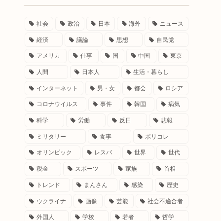
社会
政治
日本
海外
ニュース
経済
議論
思想
自民党
アメリカ
仕事
国
中国
東京
人間
日本人
生活・暮らし
インターネット
男・女
都会
ロシア
コロナウイルス
事件
韓国
病気
科学
労働
反日
悲報
ミリタリー
食事
ポリコレ
オリンピック
レスバ
世界
世代
税金
スポーツ
家族
首相
トレンド
まんさん
感染
歴史
ウクライナ
画像
芸能
社会不適合者
外国人
学校
若者
哲学