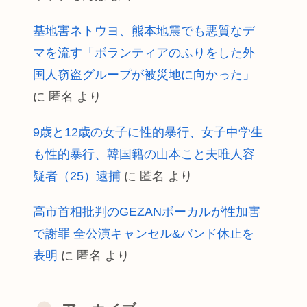
基地害ネトウヨ、熊本地震でも悪質なデ
マを流す「ボランティアのふりをした外
国人窃盗グループが被災地に向かった」
に
匿名
より
9歳と12歳の女子に性的暴行、女子中学生
も性的暴行、韓国籍の山本こと夫唯人容
疑者（25）逮捕
に
匿名
より
高市首相批判のGEZANボーカルが性加害
で謝罪 全公演キャンセル&バンド休止を
表明
に
匿名
より