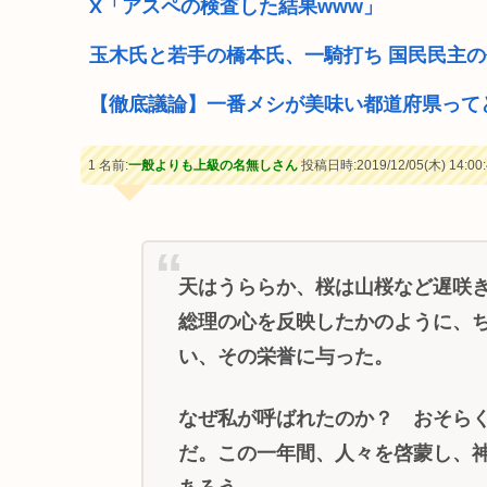
X「アスペの検査した結果www」
玉木氏と若手の橋本氏、一騎打ち 国民民主の
【徹底議論】一番メシが美味い都道府県って
1 名前:
一般よりも上級の名無しさん
投稿日時:2019/12/05(木) 14:00:
天はうららか、桜は山桜など遅咲
総理の心を反映したかのように、
い、その栄誉に与った。
なぜ私が呼ばれたのか？ おそら
だ。この一年間、人々を啓蒙し、