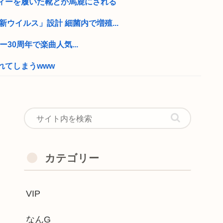
ィーを履いた靴とか馬鹿にされる
が「新ウイルス」設計 細菌内で増殖...
デビュー30周年で楽曲人気...
れてしまうwww
じゃね？？
誘惑してレ●プしたダンス教室の女先生逮捕
員、胸を強調しすぎで困るんだがwww
やつ、バカと反日カルト信者だけだと話題に
カテゴリー
で小学生女児による中年男性に対する声か...
VIP
逮捕しなくていい理由を考えるために10...
観ない…www
なんG