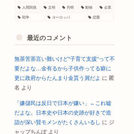
人間関係
文明
判明
動物
企業
戦争
ヨーロッパ
恋愛
最近のコメント
無茶苦茶言い難いけど"子育て支援"って不
要だよな…金有るから子供作ってる癖に
更に政府からたんまり金貰う屑だよ
に
匿
名
より
「嫌儲民は反日で日本が嫌い」←これ嘘
だよな。日本史や日本の史跡が好きで造
詣が深い賢モメンがたくさんいるし
に
ジ
ャップちんぽ
より