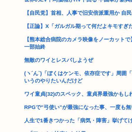
【自民党】首相、人事で旧安倍派重用か 自民
【正論】X「ガルガル期って何だよキモすぎ
【熊本総合病院のカメラ映像をノーカットで】
一部始終
無敵のワイとレスバしようぜ
(ヽ´ん`)「ぼくはケンモ、依存症です」周
いうのやりたいんだけど
ワイ童貞(32)のスペック、童貞界最強かもし
RPGで"弓使い"が最強になった事、一度も無
人生で1番きつかった「病気・障害」挙げてけ